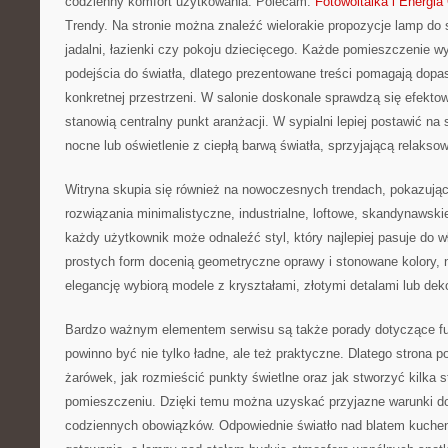
codzienny komfort użytkowania. Polecam:
Fotowoltaika i Energia
Trendy. Na stronie można znaleźć wielorakie propozycje lamp do s
jadalni, łazienki czy pokoju dziecięcego. Każde pomieszczenie
podejścia do światła, dlatego prezentowane treści pomagają dop
konkretnej przestrzeni. W salonie doskonale sprawdzą się efekto
stanowią centralny punkt aranżacji. W sypialni lepiej postawić na 
nocne lub oświetlenie z ciepłą barwą światła, sprzyjającą relaksow
Witryna skupia się również na nowoczesnych trendach, pokazując 
rozwiązania minimalistyczne, industrialne, loftowe, skandynawski
każdy użytkownik może odnaleźć styl, który najlepiej pasuje do w
prostych form docenią geometryczne oprawy i stonowane kolory, 
elegancję wybiorą modele z kryształami, złotymi detalami lub de
Bardzo ważnym elementem serwisu są także porady dotyczące fun
powinno być nie tylko ładne, ale też praktyczne. Dlatego strona 
żarówek, jak rozmieścić punkty świetlne oraz jak stworzyć kilka s
pomieszczeniu. Dzięki temu można uzyskać przyjazne warunki do
codziennych obowiązków. Odpowiednie światło nad blatem kuch