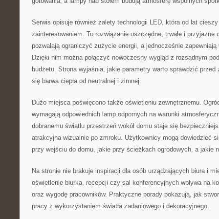
gotowania, a lampy nad stołem budują atmosferę wspólnych spot
Serwis opisuje również zalety technologii LED, która od lat cies
zainteresowaniem. To rozwiązanie oszczędne, trwałe i przyjazne
pozwalają ograniczyć zużycie energii, a jednocześnie zapewniają
Dzięki nim można połączyć nowoczesny wygląd z rozsądnym po
budżetu. Strona wyjaśnia, jakie parametry warto sprawdzić prze
się barwa ciepła od neutralnej i zimnej.
Dużo miejsca poświęcono także oświetleniu zewnętrznemu. Ogród,
wymagają odpowiednich lamp odpornych na warunki atmosferyczne
dobranemu światłu przestrzeń wokół domu staje się bezpieczniejsz
atrakcyjna wizualnie po zmroku. Użytkownicy mogą dowiedzieć si
przy wejściu do domu, jakie przy ścieżkach ogrodowych, a jakie 
Na stronie nie brakuje inspiracji dla osób urządzających biura i m
oświetlenie biurka, recepcji czy sal konferencyjnych wpływa na 
oraz wygodę pracowników. Praktyczne porady pokazują, jak stw
pracy z wykorzystaniem światła zadaniowego i dekoracyjnego.