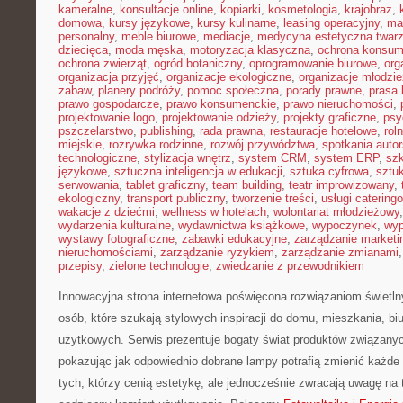
kameralne
,
konsultacje online
,
kopiarki
,
kosmetologia
,
krajobraz
,
domowa
,
kursy językowe
,
kursy kulinarne
,
leasing operacyjny
,
ma
personalny
,
meble biurowe
,
mediacje
,
medycyna estetyczna twar
dziecięca
,
moda męska
,
motoryzacja klasyczna
,
ochrona konsu
ochrona zwierząt
,
ogród botaniczny
,
oprogramowanie biurowe
,
org
organizacja przyjęć
,
organizacje ekologiczne
,
organizacje młodzi
zabaw
,
planery podróży
,
pomoc społeczna
,
porady prawne
,
prasa
prawo gospodarcze
,
prawo konsumenckie
,
prawo nieruchomości
,
projektowanie logo
,
projektowanie odzieży
,
projekty graficzne
,
psy
pszczelarstwo
,
publishing
,
rada prawna
,
restauracje hotelowe
,
rol
miejskie
,
rozrywka rodzinne
,
rozwój przywództwa
,
spotkania autor
technologiczne
,
stylizacja wnętrz
,
system CRM
,
system ERP
,
sz
językowe
,
sztuczna inteligencja w edukacji
,
sztuka cyfrowa
,
sztuk
serwowania
,
tablet graficzny
,
team building
,
teatr improwizowany
,
ekologiczny
,
transport publiczny
,
tworzenie treści
,
usługi catering
wakacje z dziećmi
,
wellness w hotelach
,
wolontariat młodzieżowy
wydarzenia kulturalne
,
wydawnictwa książkowe
,
wypoczynek
,
wyp
wystawy fotograficzne
,
zabawki edukacyjne
,
zarządzanie marketi
nieruchomościami
,
zarządzanie ryzykiem
,
zarządzanie zmianami
przepisy
,
zielone technologie
,
zwiedzanie z przewodnikiem
Innowacyjna strona internetowa poświęcona rozwiązaniom świetln
osób, które szukają stylowych inspiracji do domu, mieszkania, biu
użytkowych. Serwis prezentuje bogaty świat produktów związanyc
pokazując jak odpowiednio dobrane lampy potrafią zmienić każde 
tych, którzy cenią estetykę, ale jednocześnie zwracają uwagę na 