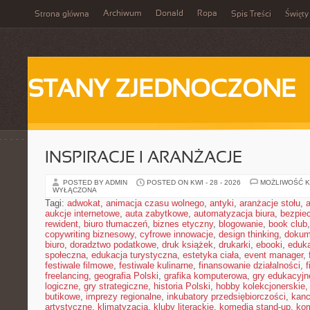
Archiwum
Donald
Ropa
Strona główna
Spis Treści
Święty
STANY ZJEDNOCZONE
INSPIRACJE I ARANŻACJE
POSTED BY ADMIN
POSTED ON KWI - 28 - 2026
MOŻLIWOŚĆ 
WYŁĄCZONA
Tagi:
adwokat
,
animacja czasu wolnego
,
antyki
,
aranżacje stołu
,
aukcje internetowe
,
auta zabytkowe
,
automatyzacja biura
,
bezpie
rewident
,
biuro tłumaczeń
,
biznes etyczny
,
blogowanie
,
book club
copywriting biznesowy
,
cyfrowe innowacje
,
design thinking
,
dokum
biuro
,
doradztwo podatkowe
,
druk książek
,
drukarki
,
ebooki
,
eduka
społeczna
,
edukacja turystyczna
,
estetyka ciała
,
event manager
,
festiwale filmowe
,
festiwale kulinarne
,
finansowanie działalności
,
f
freelancing
,
geografia Polski
,
grafika komputerowa
,
gry edukacyjn
logiczne
,
gry strategiczne
,
historia Polski
,
hobby kolekcjonerskie
butikowe
,
imprezy regionalne
,
inkubatory przedsiębiorczości
,
kanc
artystyczne
,
klimatyzacja
,
kluby literackie
,
komedia stand-up
,
ko