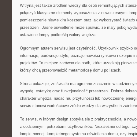
Witryna jest także źródłem wiedzy dla osób remontujących starsz
połączyć klasyczne elementy wyposażenia z nowoczesnymi lamp
pomieszczenie niewielkim kosztem oraz jak wykorzystać światło
przestrzeni. Jasne oświetlenie może sprawić, że mały pokój wyda
ustawione lampy podkreślą walory wnętrza.
Ogromnym atutem serwisu jest czytelność. Użytkownik szybko od
informacje, porównuje style, poznaje nowości rynkowe i czerpie i
projektów. To miejsce zarówno dla osób, które urządzają pierwsze 
którzy chcą przeprowadzić metamorfozę domu po latach.
Strona pokazuje, że światło ma ogromne znaczenie w codziennym
wygodę, estetykę oraz funkcjonalność przestrzeni. Dobrze dobrane
charakter wnętrza, nadać mu przytulności lub nowoczesnej energii
serwis stanowi wartościowe źródło wiedzy dla wszystkich zainter
To serwis, w którym design spotyka się z praktycznością, a nowo
z codziennymi potrzebami użytkowników. Niezależnie od tego, cz
lampki nocnej, kompletnego systemu oświetlenia domu, czy inspir