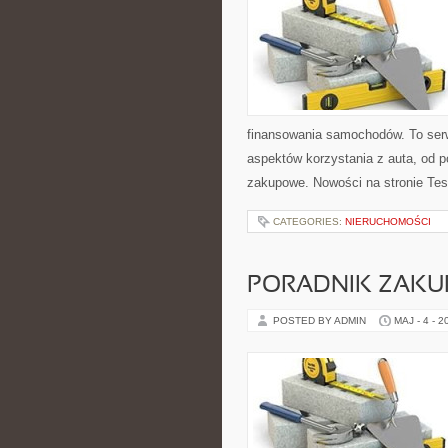
finansowania samochodów. To ser
aspektów korzystania z auta, od 
zakupowe. Nowości na stronie Tes
CATEGORIES:
NIERUCHOMOŚCI
PORADNIK ZAK
POSTED BY ADMIN
MAJ - 4 - 2