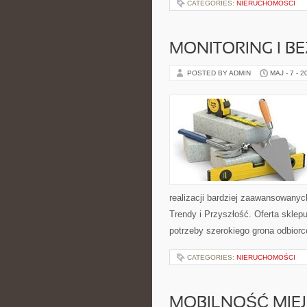
CATEGORIES:
NIERUCHOMOŚCI
MONITORING I B
POSTED BY ADMIN
MAJ - 7 - 2
realizacji bardziej zaawansowanyc
Trendy i Przyszłość. Oferta skle
potrzeby szerokiego grona odbiorc
CATEGORIES:
NIERUCHOMOŚCI
MOBILNOŚĆ MIE