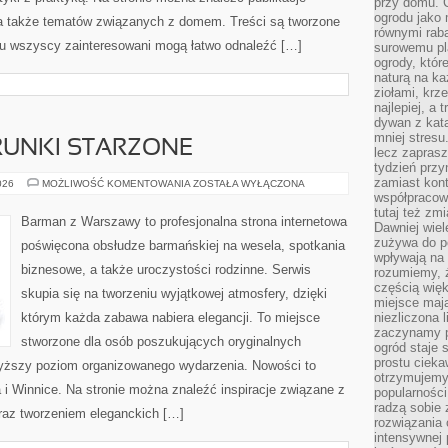
przy domu. C
ogrodu jako 
, a także tematów związanych z domem. Treści są tworzone
równymi rab
mu wszyscy zainteresowani mogą łatwo odnaleźć […]
surowemu pl
ogrody, któr
naturą na ka
ziołami, krz
najlepiej, a 
dywan z kata
mniej stresu
TRUNKI STARZONE
lecz zapras
tydzień przy
zamiast kont
WHISKY,
026
MOŻLIWOŚĆ KOMENTOWANIA
ZOSTAŁA WYŁĄCZONA
RUM
współpracow
I
tutaj też zm
TRUNKI
Barman z Warszawy to profesjonalna strona internetowa
Dawniej wiel
STARZONE
zużywa do p
poświęcona obsłudze barmańskiej na wesela, spotkania
wpływają na 
biznesowe, a także uroczystości rodzinne. Serwis
rozumiemy, ż
częścią wię
skupia się na tworzeniu wyjątkowej atmosfery, dzięki
miejsce mają
którym każda zabawa nabiera elegancji. To miejsce
niezliczona 
zaczynamy p
stworzone dla osób poszukujących oryginalnych
ogród staje 
prostu cieka
jwyższy poziom organizowanego wydarzenia. Nowości to
otrzymujemy
i Winnice. Na stronie można znaleźć inspiracje związane z
popularności
radzą sobie 
oraz tworzeniem eleganckich […]
rozwiązania
intensywnej 