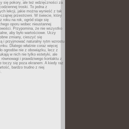
y się pokory, ale też wdzięczności za
codziennej troski. To jedna z
ych lekcji, jakie można wynieść z tak
czajnej przestrzeni. W świecie, który
z roku na rok, ogród staje się
chego oporu wobec nieustannej
owości. Przypomina, że nie wszystko
alne, aby było wartościowe. Uczy
obne zmiany, cieszyć się
ą i przyjmować naturalny rytm wzrostu
nku. Dlatego właśnie coraz więcej
do ogrodów nie z obowiązku, lecz z
kają w nich nie tylko estetyki, ale
 równowagi i prawdziwego kontaktu z
e toczy się poza ekranem. A kiedy raz
artość, bardzo trudno z niej
.