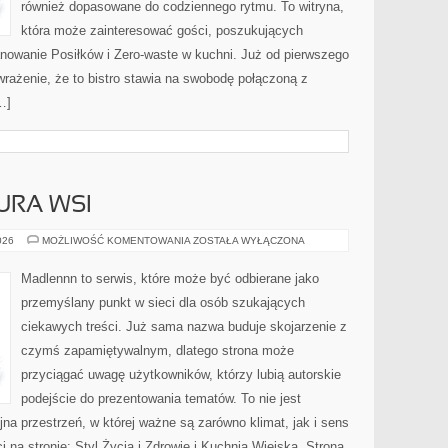
również dopasowane do codziennego rytmu. To witryna,
która może zainteresować gości, poszukujących
anowanie Posiłków i Zero-waste w kuchni. Już od pierwszego
rażenie, że to bistro stawia na swobodę połączoną z
…]
URA WSI
TRADYCJE
026
MOŻLIWOŚĆ KOMENTOWANIA
ZOSTAŁA WYŁĄCZONA
I
KULTURA
WSI
Madlennn to serwis, które może być odbierane jako
przemyślany punkt w sieci dla osób szukających
ciekawych treści. Już sama nazwa buduje skojarzenie z
czymś zapamiętywalnym, dlatego strona może
przyciągać uwagę użytkowników, którzy lubią autorskie
podejście do prezentowania tematów. To nie jest
jna przestrzeń, w której ważne są zarówno klimat, jak i sens
 na stronie: Styl Życia i Zdrowie i Kuchnia Wiejska. Strona