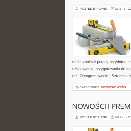
POSTED BY ADMIN
MAJ - 5 - 2
może znaleźć porady przydatne za
użytkowania, przygotowania do sp
też: Oprogramowanie i Sztuczna In
CATEGORIES:
NIERUCHOMOŚCI
NOWOŚCI I PREM
POSTED BY ADMIN
MAJ - 5 - 2