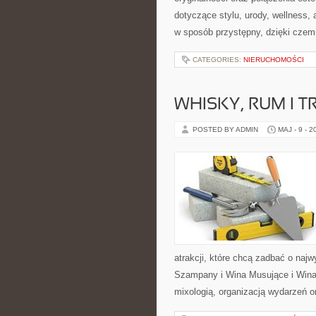
dotyczące stylu, urody, wellness
w sposób przystępny, dzięki cze
CATEGORIES:
NIERUCHOMOŚCI
WHISKY, RUM I 
POSTED BY ADMIN
MAJ - 9 - 2
atrakcji, które chcą zadbać o na
Szampany i Wina Musujące i Wina 
mixologią, organizacją wydarzeń 