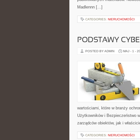
Madlennn […]
CATEGORIES:
NIERUCHOMOŚCI
PODSTAWY CYBE
POSTED BY ADMIN
MAJ - 1 - 2
wartościami, które w branży ochr
Użytkowników i Bezpieczeństwo w 
zarządców obiektów, jak i właścicie
CATEGORIES:
NIERUCHOMOŚCI