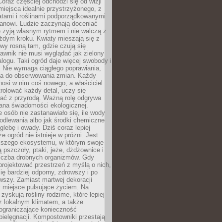
oraz częściej odchodzi się od wizji
miejsca idealnie przystrzyżonego, z
atami i roślinami podporządkowanymi
anowi. Ludzie zaczynają doceniać
e żyją własnym rytmem i nie walczą z
żdym kroku. Kwiaty mieszają się z
ewy rosną tam, gdzie czują się
trawnik nie musi wyglądać jak zielony
logu. Taki ogród daje więcej swobody i
. Nie wymaga ciągłego poprawiania,
za do obserwowania zmian. Każdy
nosi w nim coś nowego, a właściciel
rolować każdy detal, uczy się
ać z przyrodą. Ważną rolę odgrywa
iana świadomości ekologicznej.
e osób nie zastanawiało się, ile wody
odlewania albo jak środki chemiczne
glebę i owady. Dziś coraz lepiej
e ogród nie istnieje w próżni. Jest
kszego ekosystemu, w którym swoje
 pszczoły, ptaki, jeże, dżdżownice i
liczba drobnych organizmów. Gdy
rojektować przestrzeń z myślą o nich,
się bardziej odporny, zdrowszy i po
wszy. Zamiast martwej dekoracji
 miejsce pulsujące życiem. Na
 zyskują rośliny rodzime, które lepiej
z lokalnym klimatem, a także
 ograniczające konieczność
pielęgnacji. Kompostowniki przestają