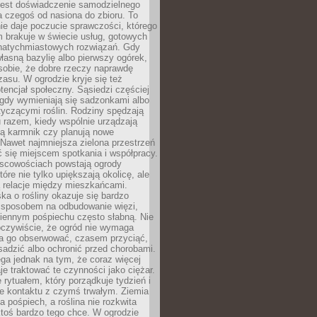
jest doświadczenie samodzielnego
 czegoś od nasiona do zbioru. To
e daje poczucie sprawczości, którego
m brakuje w świecie usług, gotowych
 natychmiastowych rozwiązań. Gdy
łasną bazylię albo pierwszy ogórek,
sobie, że dobre rzeczy naprawdę
zasu. W ogrodzie kryje się też
tencjał społeczny. Sąsiedzi częściej
 gdy wymieniają się sadzonkami albo
yczącymi roślin. Rodziny spędzają
 razem, kiedy wspólnie urządzają
ją karmnik czy planują nowe
Nawet najmniejsza zielona przestrzeń
 się miejscem spotkania i współpracy.
jscowościach powstają ogrody
tóre nie tylko upiększają okolicę, ale
ą relacje między mieszkańcami.
ka o rośliny okazuje się bardzo
sposobem na odbudowanie więzi,
ziennym pośpiechu często słabną. Nie
oczywiście, że ogród nie wymaga
ba go obserwować, czasem przyciąć,
sadzić albo ochronić przed chorobami.
ga jednak na tym, że coraz więcej
je traktować te czynności jako ciężar.
e rytuałem, który porządkuje tydzień i
ie kontaktu z czymś trwałym. Ziemia
a pośpiech, a roślina nie rozkwita
ktoś bardzo tego chce. W ogrodzie