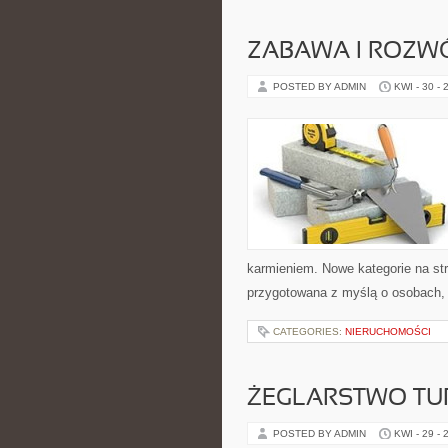
ZABAWA I ROZW
POSTED BY ADMIN
KWI - 30 - 
karmieniem. Nowe kategorie na str
przygotowana z myślą o osobach,
CATEGORIES:
NIERUCHOMOŚCI
ŻEGLARSTWO TU
POSTED BY ADMIN
KWI - 29 - 