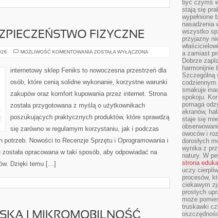
być czymś w
stają się pr
wypełnione 
nasadzenia 
wszystko spr
EZPIECZEŃSTWO FIZYCZNE
przyjazny ni
właścicielow
MONITORING
026
MOŻLIWOŚĆ KOMENTOWANIA
ZOSTAŁA WYŁĄCZONA
a zamiast pr
I
Dobrze zapl
BEZPIECZEŃSTWO
harmonijnie 
FIZYCZNE
internetowy sklep Feniks to nowoczesna przestrzeń dla
Szczególną 
osób, które cenią solidne wykonanie, korzystne warunki
codziennym.
smakuje inac
zakupów oraz komfort kupowania przez internet. Strona
spokoju. Kon
pomaga odzy
została przygotowana z myślą o użytkownikach
ekranów, hał
poszukujących praktycznych produktów, które sprawdzą
staje się mi
obserwowani
się zarówno w regularnym korzystaniu, jak i podczas
owoców i roz
h potrzeb. Nowości to Recenzje Sprzętu i Oprogramowania i
dorosłych mo
wynika z prz
pu została opracowana w taki sposób, aby odpowiadać na
natury. W pe
strona eduk
ów. Dzięki temu […]
uczy cierpli
procesów, kt
ciekawym zja
prostych upr
może pomieśc
truskawki cz
JSKA I MIKROMOBILNOŚĆ
oszczędność