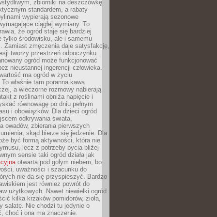
stydliwym, zbiorniki na deszczówkę
aktycznym standardem, a rabaty
bylinami wypierają sezonowe
wymagające ciągłej wymiany. To
awia, że ogród staje się bardziej
e tylko środowisku, ale i samemu
i. Zamiast zmęczenia daje satysfakcję,
esji tworzy przestrzeń odpoczynku.
anowany ogród może funkcjonować
bez nieustannej ingerencji człowieka.
wartość ma ogród w życiu
 To właśnie tam poranna kawa
zej, a wieczorne rozmowy nabierają
takt z roślinami obniża napięcie i
skać równowagę po dniu pełnym
asu i obowiązków. Dla dzieci ogród
ejscem odkrywania świata,
a owadów, zbierania pierwszych
umienia, skąd bierze się jedzenie. Dla
że być formą aktywności, która nie
ymusu, lecz z potrzeby bycia bliżej
wnym sensie taki ogród działa jak
acyjna
otwarta pod gołym niebem, bo
wości, uważności i szacunku do
órych nie da się przyspieszyć. Bardzo
wiskiem jest również powrót do
aw użytkowych. Nawet niewielki ogród
ić kilka krzaków pomidorów, zioła,
y sałatę. Nie chodzi tu jedynie o
, choć i ona ma znaczenie.