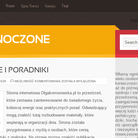
Ropa
Tagi
Spis Treści
Święty
SUB
DNOCZONE
 I PORADNIKI
Własny ogród
wielu osobom
ŻYCIE
 2026
MOŻLIWOŚĆ KOMENTOWANIA
ZOSTAŁA WYŁĄCZONA
konieczności
CODZIENNE
aż do późnej
I
PORADNIKI
spokoju i sa
Strona internetowa Olgakomorowska.pl to przestrzeń,
przestrzeni
które zestawia zainteresowanie do świadomego życia,
zaangażowan
przyjemność
kobiecej energii oraz praktycznych porad. Odwiedzający
więcej ludzi
mogą znaleźć tutaj rozbudowane materiały, które
perfekcyjny,
dziki, troch
wspierają w organizacji dnia. Strona została
niż uporządk
i niezwykle 
przygotowana z myślą o osobach, które cenią
nowoczesnego
tyki z praktyką. Na stronie można znaleźć publikacje