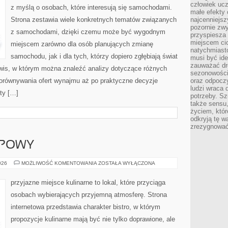
człowiek ucz
z myślą o osobach, które interesują się samochodami.
małe efekty 
Strona zestawia wiele konkretnych tematów związanych
najcenniejsz
pozornie zwy
z samochodami, dzięki czemu może być wygodnym
przyspiesza 
miejscem ci
miejscem zarówno dla osób planujących zmianę
natychmiast
samochodu, jak i dla tych, którzy dopiero zgłębiają świat
musi być ide
zauważać dr
wis, w którym można znaleźć analizy dotyczące różnych
sezonowości
porównywania ofert wynajmu aż po praktyczne decyzje
oraz odpoczy
ludzi wraca 
ty […]
potrzeby. Szu
także sensu,
życiem, któr
odkryją tę w
zrezygnować
UPOWY
PORADNIK
026
MOŻLIWOŚĆ KOMENTOWANIA
ZOSTAŁA WYŁĄCZONA
ZAKUPOWY
przyjazne miejsce kulinarne to lokal, które przyciąga
osobach wybierających przyjemną atmosferę. Strona
internetowa przedstawia charakter bistro, w którym
propozycje kulinarne mają być nie tylko doprawione, ale