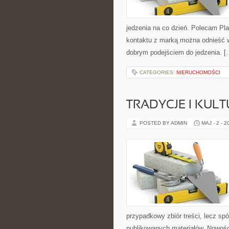
jedzenia na co dzień. Polecam Pl
kontaktu z marką można odnieść w
dobrym podejściem do jedzenia. [
CATEGORIES:
NIERUCHOMOŚCI
TRADYCJE I KULT
POSTED BY ADMIN
MAJ - 2 - 2
przypadkowy zbiór treści, lecz spó
publikowanych materiałów. Nowości