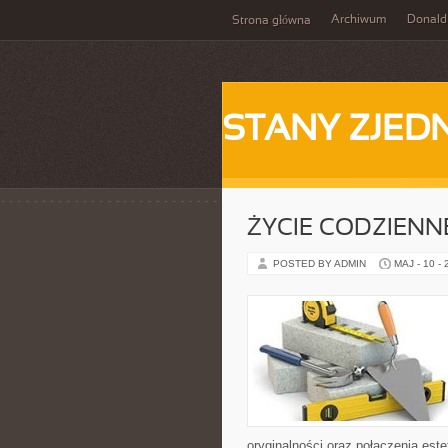
Archiwum
Donald
Strona główna
STANY ZJE
ŻYCIE CODZIENNE
POSTED BY ADMIN
MAJ - 10 -
oryginalności oraz połączenia este