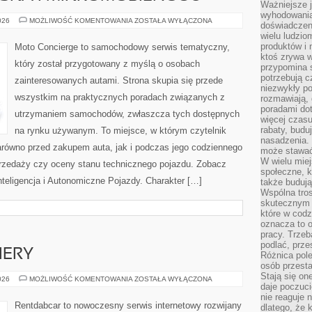
Ważniejsze 
wyhodowania
MOBILNOŚĆ
026
MOŻLIWOŚĆ KOMENTOWANIA
ZOSTAŁA WYŁĄCZONA
doświadczeni
MIEJSKA
wielu ludzio
I
MIKROMOBILNOŚĆ
produktów i
Moto Concierge to samochodowy serwis tematyczny,
ktoś zrywa w
który został przygotowany z myślą o osobach
przypomina 
potrzebują c
zainteresowanych autami. Strona skupia się przede
niezwykły po
wszystkim na praktycznych poradach związanych z
rozmawiają,
poradami dot
utrzymaniem samochodów, zwłaszcza tych dostępnych
więcej czasu
rabaty, budu
na rynku używanym. To miejsce, w którym czytelnik
nasadzenia. 
równo przed zakupem auta, jak i podczas jego codziennego
może stawać
W wielu mie
rzedaży czy oceny stanu technicznego pojazdu. Zobacz
społeczne, k
teligencja i Autonomiczne Pojazdy. Charakter […]
także buduj
Wspólna tros
skutecznym 
które w cod
oznacza to 
pracy. Trze
podlać, prze
IERY
Różnica pole
osób przesta
Stają się on
NOWOŚCI
026
MOŻLIWOŚĆ KOMENTOWANIA
ZOSTAŁA WYŁĄCZONA
daje poczuc
I
PREMIERY
nie reaguje n
Rentdabcar to nowoczesny serwis internetowy rozwijany
dlatego, że 