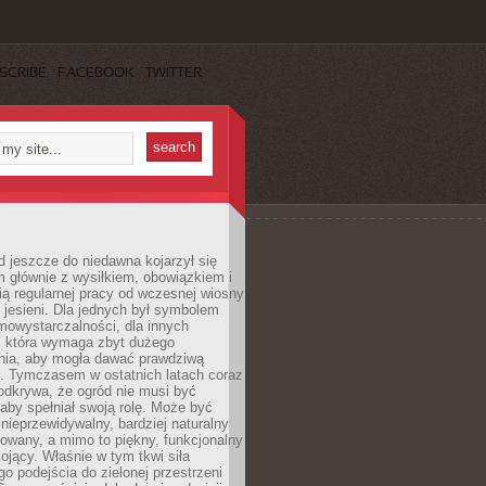
SCRIBE
FACEBOOK
TWITTER
 jeszcze do niedawna kojarzył się
 głównie z wysiłkiem, obowiązkiem i
ą regularnej pracy od wczesnej wiosny
 jesieni. Dla jednych był symbolem
mowystarczalności, dla innych
ą, która wymaga zbyt dużego
ia, aby mogła dawać prawdziwą
. Tymczasem w ostatnich latach coraz
 odkrywa, że ogród nie musi być
 aby spełniał swoją rolę. Może być
ę nieprzewidywalny, bardziej naturalny
owany, a mimo to piękny, funkcjonalny
kojący. Właśnie w tym tkwi siła
 podejścia do zielonej przestrzeni