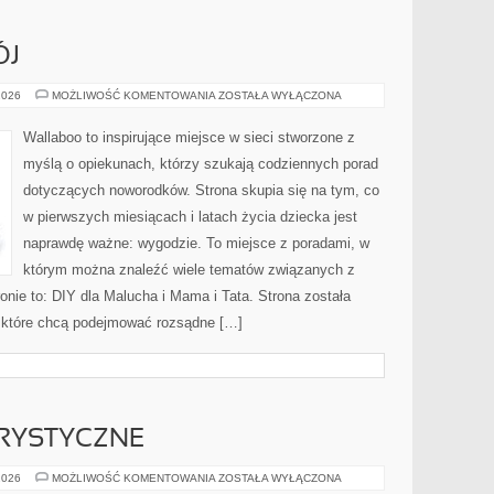
ÓJ
ZABAWA
2026
MOŻLIWOŚĆ KOMENTOWANIA
ZOSTAŁA WYŁĄCZONA
I
ROZWÓJ
Wallaboo to inspirujące miejsce w sieci stworzone z
myślą o opiekunach, którzy szukają codziennych porad
dotyczących noworodków. Strona skupia się na tym, co
w pierwszych miesiącach i latach życia dziecka jest
naprawdę ważne: wygodzie. To miejsce z poradami, w
którym można znaleźć wiele tematów związanych z
onie to: DIY dla Malucha i Mama i Tata. Strona została
 które chcą podejmować rozsądne […]
RYSTYCZNE
ŻEGLARSTWO
2026
MOŻLIWOŚĆ KOMENTOWANIA
ZOSTAŁA WYŁĄCZONA
TURYSTYCZNE