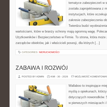
tematyce zabezpieczeń w s
została zaprojektowana z m
instytucjach, które oczekuj
zakresie zabezpieczenia o
Twierdza budzi wyobrażenia 
wartościami, które w branży ochrony mają ogromną wagę. Polecam
Użytkowników i Bezpieczeństwo w Firmie. To strona, która może
zarządców obiektów, jak i właścicieli posesji, dla których […]
CATEGORIES:
NIERUCHOMOŚCI
ZABAWA I ROZWÓJ
POSTED BY ADMIN
KWI - 30 - 2026
MOŻLIWOŚĆ KOMENTOWA
Wallaboo to inspirujące mie
myślą o opiekunach, którzy
dotyczących noworodków. S
w pierwszych miesiącach i l