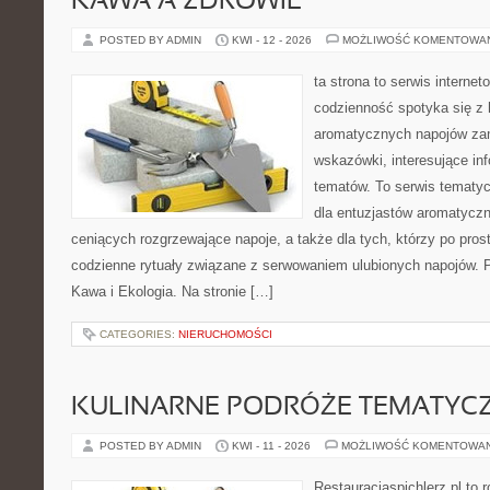
KAWA A ZDROWIE
POSTED BY ADMIN
KWI - 12 - 2026
MOŻLIWOŚĆ KOMENTOWA
ta strona to serwis interne
codzienność spotyka się z 
aromatycznych napojów zam
wskazówki, interesujące inf
tematów. To serwis tematyc
dla entuzjastów aromatycz
ceniących rozgrzewające napoje, a także dla tych, którzy po pros
codzienne rytuały związane z serwowaniem ulubionych napojów. 
Kawa i Ekologia. Na stronie […]
CATEGORIES:
NIERUCHOMOŚCI
KULINARNE PODRÓŻE TEMATYC
POSTED BY ADMIN
KWI - 11 - 2026
MOŻLIWOŚĆ KOMENTOWA
Restauracjaspichlerz.pl to