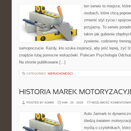
ten serwis to miejsce, któr
osobach, które chcą popra
zmienić styl życia i spojrz
przyjazny. To serwis pora
takim jak gubienie zbędnyc
żywienie, codzienny trening
samopoczucie. Każdy, kto szuka inspiracji, aby jeść lepiej, żyć lże
znajdzie tutaj pomocne wskazówki. Polecam Psychologia Odchudz
Na stronie publikowane […]
CATEGORIES:
NIERUCHOMOŚCI
HISTORIA MAREK MOTORYZACY
POSTED BY ADMIN
KWI - 20 - 2026
MOŻLIWOŚĆ KOMENTOWA
Auto Jarmark to dynamiczna
śledzą światem motoryzacji
myślą o czytelnikach, któr