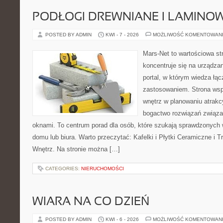
PODŁOGI DREWNIANE I LAMINO
POSTED BY ADMIN
KWI - 7 - 2026
MOŻLIWOŚĆ KOMENTOWAN
Mars-Net to wartościowa str
koncentruje się na urządza
portal, w którym wiedza łą
zastosowaniem. Strona wsp
wnętrz w planowaniu atrakc
bogactwo rozwiązań związa
oknami. To centrum porad dla osób, które szukają sprawdzonyc
domu lub biura. Warto przeczytać: Kafelki i Płytki Ceramiczne i
Wnętrz. Na stronie można […]
CATEGORIES:
NIERUCHOMOŚCI
WIARA NA CO DZIEŃ
POSTED BY ADMIN
KWI - 6 - 2026
MOŻLIWOŚĆ KOMENTOWAN