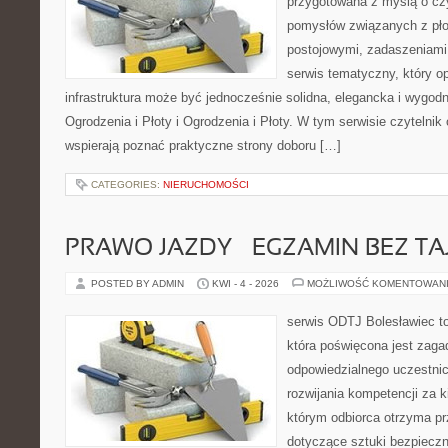
przygotowana z myślą o cz
pomysłów związanych z pło
postojowymi, zadaszeniami,
serwis tematyczny, który o
infrastruktura może być jednocześnie solidna, elegancka i wygo
Ogrodzenia i Płoty i Ogrodzenia i Płoty. W tym serwisie czytelnik
wspierają poznać praktyczne strony doboru […]
CATEGORIES:
NIERUCHOMOŚCI
PRAWO JAZDY – EGZAMIN BEZ TA
POSTED BY ADMIN
KWI - 4 - 2026
MOŻLIWOŚĆ KOMENTOWAN
serwis ODTJ Bolesławiec to
która poświęcona jest zaga
odpowiedzialnego uczestni
rozwijania kompetencji za k
którym odbiorca otrzyma pr
dotyczące sztuki bezpiecz