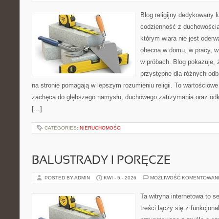
Blog religijny dedykowany l
codzienność z duchowością.
którym wiara nie jest oderw
obecna w domu, w pracy, w
w próbach. Blog pokazuje, 
przystępne dla różnych odbi
na stronie pomagają w lepszym rozumieniu religii. To wartościowe ź
zachęca do głębszego namysłu, duchowego zatrzymania oraz od
[…]
CATEGORIES:
NIERUCHOMOŚCI
BALUSTRADY I PORĘCZE
POSTED BY ADMIN
KWI - 5 - 2026
MOŻLIWOŚĆ KOMENTOWAN
Ta witryna internetowa to s
treści łączy się z funkcjona