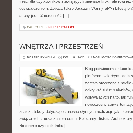
treści dla użytkowników stawiających pierwsze kroki, ale równie
doświadczeniem. Zobacz także Jacuzzi i Wanny SPA i Lifestyle & 
strony jest różnorodność […]
CATEGORIES:
NIERUCHOMOŚCI
WNĘTRZA I PRZESTRZEŃ
POSTED BY ADMIN
KWI - 16 - 2026
MOŻLIWOŚĆ KOMENTOWA
Blog poświęcony sztuce ksz
platforma, w którym pasja s
została stworzona z myślą 
odkrywać świat budynków, a
wpływających na to, jak fu
nowoczesny serwis tematy
znaleźć teksty dotyczące zarówno słynnych realizacji, jak i kon
związanych z urządzaniem domu. Polecamy Historia Architektury 
Na stronie czytelnik trafia […]