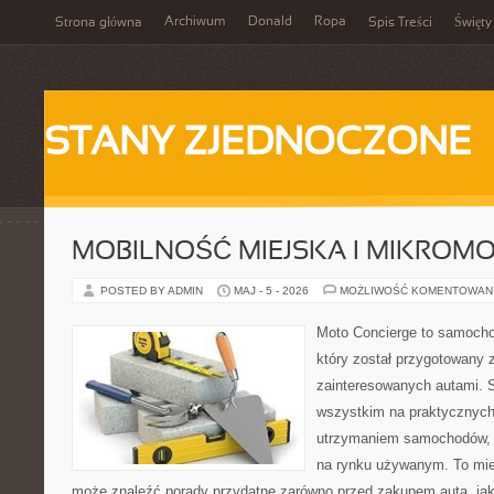
Archiwum
Donald
Ropa
Strona główna
Spis Treści
Święty
STANY ZJEDNOCZONE
MOBILNOŚĆ MIEJSKA I MIKROM
POSTED BY ADMIN
MAJ - 5 - 2026
MOŻLIWOŚĆ KOMENTOWAN
Moto Concierge to samocho
który został przygotowany 
zainteresowanych autami. S
wszystkim na praktycznych
utrzymaniem samochodów, 
na rynku używanym. To mie
może znaleźć porady przydatne zarówno przed zakupem auta, jak