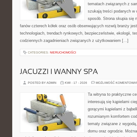
tematach związanych z sam
szukają treści podanych w 
sposób. Strona skupia się 
fanów czterech kółek oraz osób obserwujących rozwój branży je
technologiach, trendach rynkowych, bezpieczeństwie, ekologii, t
codziennych zagadnieniach związanych z użytkowaniem […]
CATEGORIES:
NIERUCHOMOŚCI
JACUZZI I WANNY SPA
POSTED BY ADMIN
KWI - 17 - 2026
MOŻLIWOŚĆ KOMENTOWA
Ta witryna to praktyczne ce
interesują się kąpielami ci
gorącymi kąpielami z bąbel
rozumianym komfortem codz
tematy związane z wygodą,
domu oraz ogrodzie. Można