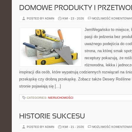
DOMOWE PRODUKTY I PRZETWO
POSTED BY ADMIN
KWI - 23 - 2026
MOŻLIWOŚĆ KOMENTOWA
JemWegańsko to miejsce, k
pasji do jedzenia bez prod
uważnego podejścia do cod
strona, na której smak spot
receptury pokazują, że roś
różnorodna, lekka i jednoc
inspiracji dla osób, które wypatrują codziennych rozwiązań na śnia
przekąskę czy drobną przekąskę. Zobacz także Desery Roślinne 
stronie pojawiają się […]
CATEGORIES:
NIERUCHOMOŚCI
HISTORIE SUKCESU
POSTED BY ADMIN
KWI - 21 - 2026
MOŻLIWOŚĆ KOMENTOWA