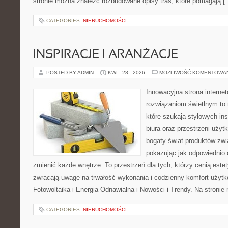
stronie można znaleźć rozbudowane opisy tras, które pomagają [
CATEGORIES:
NIERUCHOMOŚCI
INSPIRACJE I ARANŻACJE
POSTED BY ADMIN
KWI - 28 - 2026
MOŻLIWOŚĆ KOMENTOWA
Innowacyjna strona intern
rozwiązaniom świetlnym to 
które szukają stylowych ins
biura oraz przestrzeni użyt
bogaty świat produktów zwi
pokazując jak odpowiednio 
zmienić każde wnętrze. To przestrzeń dla tych, którzy cenią este
zwracają uwagę na trwałość wykonania i codzienny komfort użyt
Fotowoltaika i Energia Odnawialna i Nowości i Trendy. Na stroni
CATEGORIES:
NIERUCHOMOŚCI