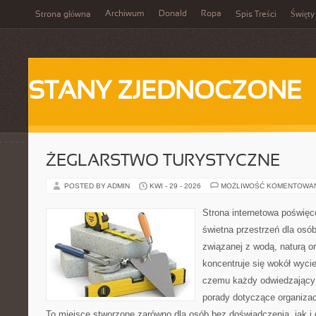
Archiwum
Donald
Ropa
Strona główna
Spis Treści
Święty
STANY ZJEDNOCZONE
ŻEGLARSTWO TURYSTYCZNE
POSTED BY ADMIN
KWI - 29 - 2026
MOŻLIWOŚĆ KOMENTOWA
Strona internetowa poświęc
świetna przestrzeń dla osób,
związanej z wodą, naturą o
koncentruje się wokół wyci
czemu każdy odwiedzający
porady dotyczące organizac
To miejsce stworzone zarówno dla osób bez doświadczenia, jak 