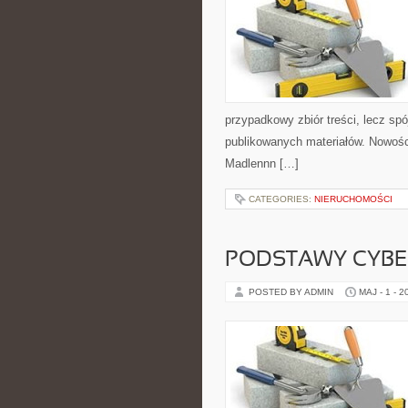
przypadkowy zbiór treści, lecz spó
publikowanych materiałów. Nowości
Madlennn […]
CATEGORIES:
NIERUCHOMOŚCI
PODSTAWY CYBE
POSTED BY ADMIN
MAJ - 1 - 2