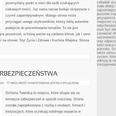
człowiek ucz
przemyślany punkt w sieci dla osób szukających
małe efekty 
ciekawych treści. Już sama nazwa buduje skojarzenie z
najcenniejsz
pozornie zwy
czymś zapamiętywalnym, dlatego strona może
przyspiesza 
przyciągać uwagę użytkowników, którzy lubią autorskie
miejscem ci
natychmiast
podejście do prezentowania tematów. To nie jest
musi być ide
zauważać dr
jna przestrzeń, w której ważne są zarówno klimat, jak i sens
sezonowości
 na stronie: Styl Życia i Zdrowie i Kuchnia Wiejska. Strona
oraz odpoczy
ludzi wraca 
potrzeby. Szu
także sensu,
życiem, któr
odkryją tę w
zrezygnować
RBEZPIECZEŃSTWA
PODSTAWY
026
MOŻLIWOŚĆ KOMENTOWANIA
ZOSTAŁA WYŁĄCZONA
CYBERBEZPIECZEŃSTWA
Ochrona Twierdza to miejsce, które skupia się na
tematyce zabezpieczeń w sposób rzeczowy. Strona
została zaprojektowana z myślą o osobach, firmach i
instytucjach, które oczekują solidnego wsparcia w