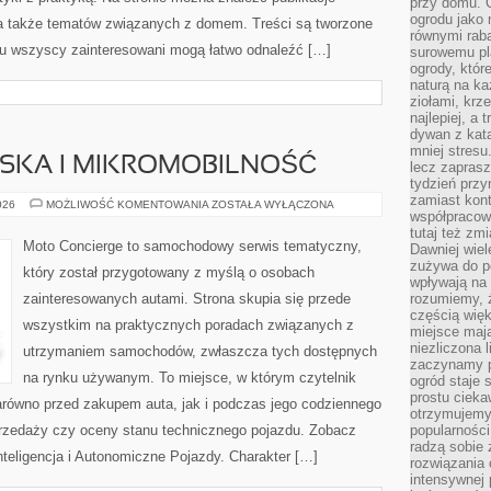
przy domu. C
ogrodu jako 
, a także tematów związanych z domem. Treści są tworzone
równymi rab
mu wszyscy zainteresowani mogą łatwo odnaleźć […]
surowemu pl
ogrody, któr
naturą na ka
ziołami, krz
najlepiej, a 
dywan z kata
mniej stresu
JSKA I MIKROMOBILNOŚĆ
lecz zapras
tydzień przy
zamiast kont
MOBILNOŚĆ
026
MOŻLIWOŚĆ KOMENTOWANIA
ZOSTAŁA WYŁĄCZONA
współpracow
MIEJSKA
I
tutaj też zm
MIKROMOBILNOŚĆ
Moto Concierge to samochodowy serwis tematyczny,
Dawniej wiel
zużywa do p
który został przygotowany z myślą o osobach
wpływają na 
zainteresowanych autami. Strona skupia się przede
rozumiemy, ż
częścią wię
wszystkim na praktycznych poradach związanych z
miejsce mają
niezliczona 
utrzymaniem samochodów, zwłaszcza tych dostępnych
zaczynamy p
na rynku używanym. To miejsce, w którym czytelnik
ogród staje 
prostu cieka
równo przed zakupem auta, jak i podczas jego codziennego
otrzymujemy
rzedaży czy oceny stanu technicznego pojazdu. Zobacz
popularności
radzą sobie 
teligencja i Autonomiczne Pojazdy. Charakter […]
rozwiązania
intensywnej 