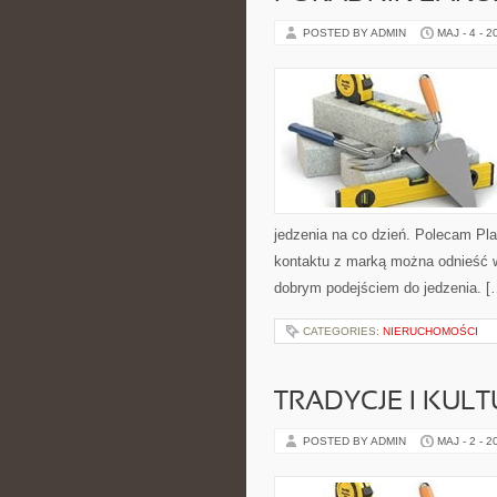
POSTED BY ADMIN
MAJ - 4 - 2
jedzenia na co dzień. Polecam Pl
kontaktu z marką można odnieść w
dobrym podejściem do jedzenia. [
CATEGORIES:
NIERUCHOMOŚCI
TRADYCJE I KULT
POSTED BY ADMIN
MAJ - 2 - 2