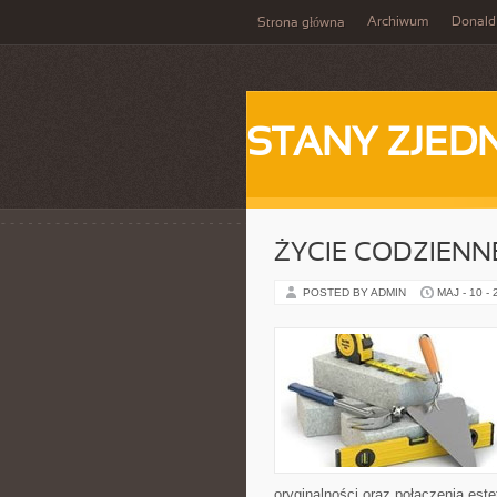
Archiwum
Donald
Strona główna
STANY ZJE
ŻYCIE CODZIENNE
POSTED BY ADMIN
MAJ - 10 -
oryginalności oraz połączenia este