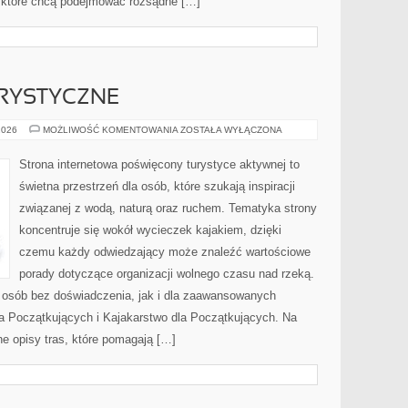
 które chcą podejmować rozsądne […]
RYSTYCZNE
ŻEGLARSTWO
2026
MOŻLIWOŚĆ KOMENTOWANIA
ZOSTAŁA WYŁĄCZONA
TURYSTYCZNE
Strona internetowa poświęcony turystyce aktywnej to
świetna przestrzeń dla osób, które szukają inspiracji
związanej z wodą, naturą oraz ruchem. Tematyka strony
koncentruje się wokół wycieczek kajakiem, dzięki
czemu każdy odwiedzający może znaleźć wartościowe
porady dotyczące organizacji wolnego czasu nad rzeką.
 osób bez doświadczenia, jak i dla zaawansowanych
la Początkujących i Kajakarstwo dla Początkujących. Na
e opisy tras, które pomagają […]