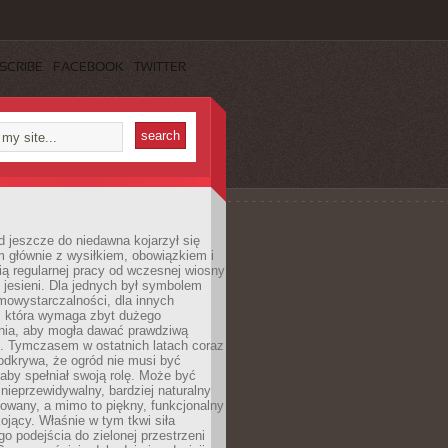
SCRIBE
FACEBOOK
TWITTER
 jeszcze do niedawna kojarzył się
 głównie z wysiłkiem, obowiązkiem i
ą regularnej pracy od wczesnej wiosny
 jesieni. Dla jednych był symbolem
mowystarczalności, dla innych
ą, która wymaga zbyt dużego
ia, aby mogła dawać prawdziwą
. Tymczasem w ostatnich latach coraz
 odkrywa, że ogród nie musi być
 aby spełniał swoją rolę. Może być
ę nieprzewidywalny, bardziej naturalny
owany, a mimo to piękny, funkcjonalny
kojący. Właśnie w tym tkwi siła
 podejścia do zielonej przestrzeni