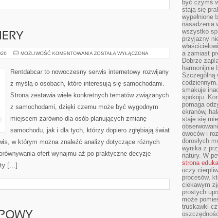
być czymś w
stają się pr
wypełnione 
nasadzenia 
wszystko spr
IERY
przyjazny ni
właścicielow
a zamiast pr
NOWOŚCI
026
MOŻLIWOŚĆ KOMENTOWANIA
ZOSTAŁA WYŁĄCZONA
I
Dobrze zapl
PREMIERY
harmonijnie 
Rentdabcar to nowoczesny serwis internetowy rozwijany
Szczególną 
codziennym.
z myślą o osobach, które interesują się samochodami.
smakuje inac
Strona zestawia wiele konkretnych tematów związanych
spokoju. Kon
pomaga odzy
z samochodami, dzięki czemu może być wygodnym
ekranów, hał
miejscem zarówno dla osób planujących zmianę
staje się mi
obserwowani
samochodu, jak i dla tych, którzy dopiero zgłębiają świat
owoców i roz
dorosłych mo
wis, w którym można znaleźć analizy dotyczące różnych
wynika z prz
porównywania ofert wynajmu aż po praktyczne decyzje
natury. W pe
strona eduk
ty […]
uczy cierpli
procesów, kt
ciekawym zja
prostych upr
może pomieśc
truskawki cz
UPOWY
oszczędność