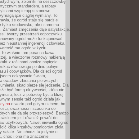
stydliwym, zbiorniki na deszczówkę
aktycznym standardem, a rabaty
bylinami wypierają sezonowe
wymagające ciągłej wymiany. To
awia, że ogród staje się bardziej
e tylko środowisku, ale i samemu
i. Zamiast zmęczenia daje satysfakcję,
esji tworzy przestrzeń odpoczynku.
anowany ogród może funkcjonować
bez nieustannej ingerencji człowieka.
wartość ma ogród w życiu
 To właśnie tam poranna kawa
zej, a wieczorne rozmowy nabierają
takt z roślinami obniża napięcie i
skać równowagę po dniu pełnym
asu i obowiązków. Dla dzieci ogród
ejscem odkrywania świata,
a owadów, zbierania pierwszych
umienia, skąd bierze się jedzenie. Dla
że być formą aktywności, która nie
ymusu, lecz z potrzeby bycia bliżej
wnym sensie taki ogród działa jak
acyjna
otwarta pod gołym niebem, bo
wości, uważności i szacunku do
órych nie da się przyspieszyć. Bardzo
wiskiem jest również powrót do
aw użytkowych. Nawet niewielki ogród
ić kilka krzaków pomidorów, zioła,
y sałatę. Nie chodzi tu jedynie o
, choć i ona ma znaczenie.