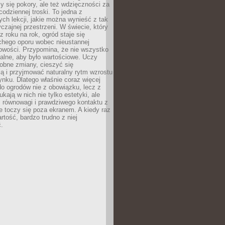
y się pokory, ale też wdzięczności za
codziennej troski. To jedna z
ych lekcji, jakie można wynieść z tak
czajnej przestrzeni. W świecie, który
z roku na rok, ogród staje się
chego oporu wobec nieustannej
owości. Przypomina, że nie wszystko
alne, aby było wartościowe. Uczy
obne zmiany, cieszyć się
ą i przyjmować naturalny rytm wzrostu
nku. Dlatego właśnie coraz więcej
do ogrodów nie z obowiązku, lecz z
kają w nich nie tylko estetyki, ale
 równowagi i prawdziwego kontaktu z
e toczy się poza ekranem. A kiedy raz
artość, bardzo trudno z niej
.