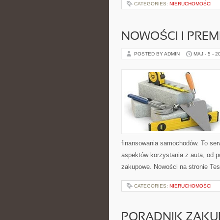
CATEGORIES:
NIERUCHOMOŚCI
NOWOŚCI I PREM
POSTED BY ADMIN
MAJ - 5 - 2
finansowania samochodów. To ser
aspektów korzystania z auta, od 
zakupowe. Nowości na stronie Tes
CATEGORIES:
NIERUCHOMOŚCI
PORADNIK ZAK