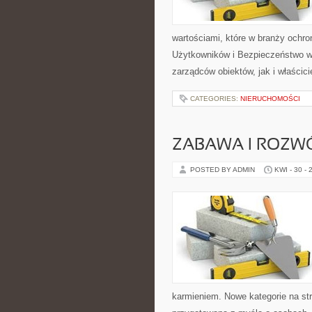
wartościami, które w branży ochr
Użytkowników i Bezpieczeństwo w 
zarządców obiektów, jak i właścicie
CATEGORIES:
NIERUCHOMOŚCI
ZABAWA I ROZW
POSTED BY ADMIN
KWI - 30 - 
karmieniem. Nowe kategorie na str