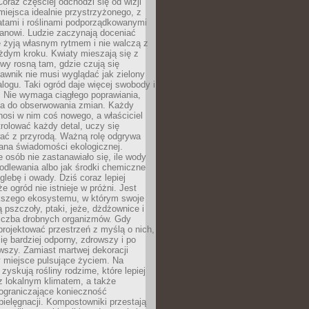
oraz częściej odchodzi się od wizji
miejsca idealnie przystrzyżonego, z
atami i roślinami podporządkowanymi
anowi. Ludzie zaczynają doceniać
e żyją własnym rytmem i nie walczą z
żdym kroku. Kwiaty mieszają się z
ewy rosną tam, gdzie czują się
trawnik nie musi wyglądać jak zielony
logu. Taki ogród daje więcej swobody i
. Nie wymaga ciągłego poprawiania,
za do obserwowania zmian. Każdy
nosi w nim coś nowego, a właściciel
rolować każdy detal, uczy się
ać z przyrodą. Ważną rolę odgrywa
iana świadomości ekologicznej.
e osób nie zastanawiało się, ile wody
odlewania albo jak środki chemiczne
glebę i owady. Dziś coraz lepiej
e ogród nie istnieje w próżni. Jest
kszego ekosystemu, w którym swoje
 pszczoły, ptaki, jeże, dżdżownice i
liczba drobnych organizmów. Gdy
rojektować przestrzeń z myślą o nich,
się bardziej odporny, zdrowszy i po
wszy. Zamiast martwej dekoracji
 miejsce pulsujące życiem. Na
 zyskują rośliny rodzime, które lepiej
z lokalnym klimatem, a także
 ograniczające konieczność
pielęgnacji. Kompostowniki przestają