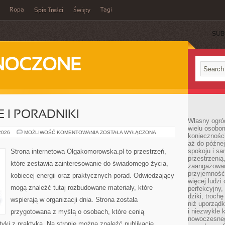
Ropa
Tagi
Spis Treści
Święty
SUB
DNOCZONE
 I PORADNIKI
Własny ogród
wielu osobom
ŻYCIE
 2026
MOŻLIWOŚĆ KOMENTOWANIA
ZOSTAŁA WYŁĄCZONA
konieczności
CODZIENNE
aż do późnej
I
PORADNIKI
spokoju i sa
Strona internetowa Olgakomorowska.pl to przestrzeń,
przestrzeni
które zestawia zainteresowanie do świadomego życia,
zaangażowan
przyjemność
kobiecej energii oraz praktycznych porad. Odwiedzający
więcej ludzi
mogą znaleźć tutaj rozbudowane materiały, które
perfekcyjny,
dziki, troch
wspierają w organizacji dnia. Strona została
niż uporządk
i niezwykle 
przygotowana z myślą o osobach, które cenią
nowoczesnego
tyki z praktyką. Na stronie można znaleźć publikacje