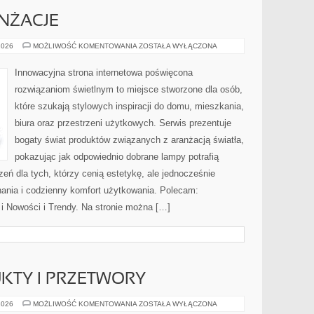
ANŻACJE
INSPIRACJE
2026
MOŻLIWOŚĆ KOMENTOWANIA
ZOSTAŁA WYŁĄCZONA
I
ARANŻACJE
Innowacyjna strona internetowa poświęcona
rozwiązaniom świetlnym to miejsce stworzone dla osób,
które szukają stylowych inspiracji do domu, mieszkania,
biura oraz przestrzeni użytkowych. Serwis prezentuje
bogaty świat produktów związanych z aranżacją światła,
pokazując jak odpowiednio dobrane lampy potrafią
eń dla tych, którzy cenią estetykę, ale jednocześnie
ania i codzienny komfort użytkowania. Polecam:
 i Nowości i Trendy. Na stronie można […]
TY I PRZETWORY
DOMOWE
2026
MOŻLIWOŚĆ KOMENTOWANIA
ZOSTAŁA WYŁĄCZONA
PRODUKTY