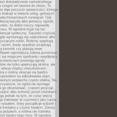
jest doświadczenie samodzielnego
 czegoś od nasiona do zbioru. To
e daje poczucie sprawczości, którego
m brakuje w świecie usług, gotowych
 natychmiastowych rozwiązań. Gdy
łasną bazylię albo pierwszy ogórek,
sobie, że dobre rzeczy naprawdę
zasu. W ogrodzie kryje się też
tencjał społeczny. Sąsiedzi częściej
 gdy wymieniają się sadzonkami albo
yczącymi roślin. Rodziny spędzają
 razem, kiedy wspólnie urządzają
ją karmnik czy planują nowe
Nawet najmniejsza zielona przestrzeń
 się miejscem spotkania i współpracy.
jscowościach powstają ogrody
tóre nie tylko upiększają okolicę, ale
ą relacje między mieszkańcami.
ka o rośliny okazuje się bardzo
sposobem na odbudowanie więzi,
ziennym pośpiechu często słabną. Nie
oczywiście, że ogród nie wymaga
ba go obserwować, czasem przyciąć,
sadzić albo ochronić przed chorobami.
ga jednak na tym, że coraz więcej
je traktować te czynności jako ciężar.
e rytuałem, który porządkuje tydzień i
ie kontaktu z czymś trwałym. Ziemia
a pośpiech, a roślina nie rozkwita
ktoś bardzo tego chce. W ogrodzie