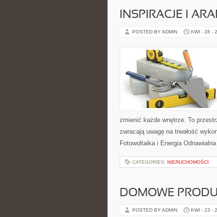
INSPIRACJE I AR
POSTED BY ADMIN
KWI - 28 - 
zmienić każde wnętrze. To przestrz
zwracają uwagę na trwałość wykon
Fotowoltaika i Energia Odnawialna
CATEGORIES:
NIERUCHOMOŚCI
DOMOWE PRODUK
POSTED BY ADMIN
KWI - 23 - 