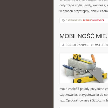
dotyczące stylu, urody, wellness
w sposób przystępny, dzięki cze
CATEGORIES:
NIERUCHOMOŚCI
MOBILNOŚĆ MIE
POSTED BY ADMIN
MAJ - 5 - 2
może znaleźć porady przydatne za
użytkowania, przygotowania do sp
też: Oprogramowanie i Sztuczna In