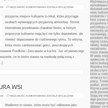
Ważniejsze 
wyhodowania
PORADNIK
026
MOŻLIWOŚĆ KOMENTOWANIA
ZOSTAŁA WYŁĄCZONA
doświadczeni
ZAKUPOWY
wielu ludzio
produktów i
przyjazne miejsce kulinarne to lokal, które przyciąga
ktoś zrywa w
osobach wybierających przyjemną atmosferę. Strona
przypomina 
potrzebują c
internetowa przedstawia charakter bistro, w którym
niezwykły po
propozycje kulinarne mają być nie tylko doprawione, ale
rozmawiają,
poradami dot
również dopasowane do codziennego rytmu. To witryna,
więcej czasu
rabaty, budu
która może zainteresować gości, poszukujących
nasadzenia. 
anowanie Posiłków i Zero-waste w kuchni. Już od pierwszego
może stawać
W wielu mie
rażenie, że to bistro stawia na swobodę połączoną z
społeczne, k
…]
także buduj
Wspólna tros
skutecznym 
które w cod
oznacza to 
pracy. Trze
podlać, prze
URA WSI
Różnica pole
osób przesta
Stają się on
TRADYCJE
026
MOŻLIWOŚĆ KOMENTOWANIA
ZOSTAŁA WYŁĄCZONA
I
daje poczuc
KULTURA
nie reaguje n
WSI
Madlennn to serwis, które może być odbierane jako
dlatego, że 