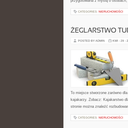
przygotowana z myślą o osobach,
CATEGORIES:
NIERUCHOMOŚCI
ŻEGLARSTWO TU
POSTED BY ADMIN
KWI - 29 - 
To miejsce stworzone zarówno dla
kajakarzy. Zobacz: Kajakarstwo d
stronie można znaleźć rozbudowan
CATEGORIES:
NIERUCHOMOŚCI