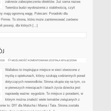
zakresie zabezpieczenia obiektów. Już sama nazwa
Twierdza budzi wyobrażenia z stabilnością, czyli
ony mają ogromną wagę. Polecam: Poradniki dla
Firmie. To strona, która może zainteresować zarówno
li posesji, dla których […]
ÓJ
ZABAWA
2026
MOŻLIWOŚĆ KOMENTOWANIA
ZOSTAŁA WYŁĄCZONA
I
ROZWÓJ
Wallaboo to inspirujące miejsce w sieci stworzone z
myślą o opiekunach, którzy szukają codziennych porad
dotyczących noworodków. Strona skupia się na tym, co
w pierwszych miesiącach i latach życia dziecka jest
naprawdę ważne: wygodzie. To miejsce z poradami, w
którym można znaleźć wiele tematów związanych z
onie to: DIY dla Malucha i Mama i Tata. Strona została