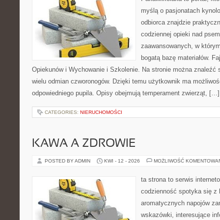
myślą o pasjonatach kynolo
odbiorca znajdzie praktycz
codziennej opieki nad psem
zaawansowanych, w którym 
bogatą bazę materiałów. Faj
Opiekunów i Wychowanie i Szkolenie. Na stronie można znaleźć 
wielu odmian czworonogów. Dzięki temu użytkownik ma możliwo
odpowiedniego pupila. Opisy obejmują temperament zwierząt, […]
CATEGORIES:
NIERUCHOMOŚCI
KAWA A ZDROWIE
POSTED BY ADMIN
KWI - 12 - 2026
MOŻLIWOŚĆ KOMENTOWA
ta strona to serwis interne
codzienność spotyka się z 
aromatycznych napojów zam
wskazówki, interesujące inf