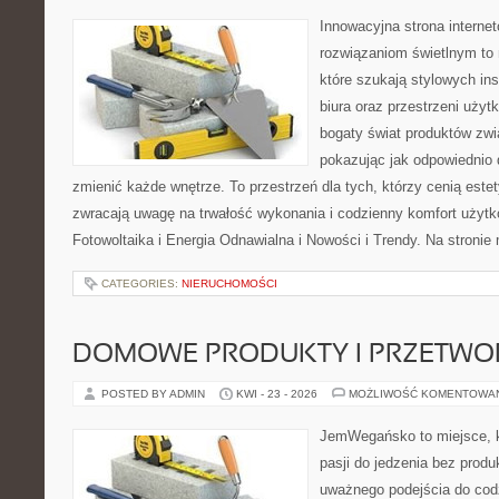
Innowacyjna strona intern
rozwiązaniom świetlnym to 
które szukają stylowych ins
biura oraz przestrzeni użyt
bogaty świat produktów zwi
pokazując jak odpowiednio 
zmienić każde wnętrze. To przestrzeń dla tych, którzy cenią este
zwracają uwagę na trwałość wykonania i codzienny komfort użyt
Fotowoltaika i Energia Odnawialna i Nowości i Trendy. Na stroni
CATEGORIES:
NIERUCHOMOŚCI
DOMOWE PRODUKTY I PRZETWO
POSTED BY ADMIN
KWI - 23 - 2026
MOŻLIWOŚĆ KOMENTOWA
JemWegańsko to miejsce, k
pasji do jedzenia bez prod
uważnego podejścia do cod