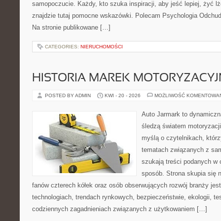
samopoczucie. Każdy, kto szuka inspiracji, aby jeść lepiej, żyć lże
znajdzie tutaj pomocne wskazówki. Polecam Psychologia Odchudz
Na stronie publikowane […]
CATEGORIES:
NIERUCHOMOŚCI
HISTORIA MAREK MOTORYZACY
POSTED BY ADMIN
KWI - 20 - 2026
MOŻLIWOŚĆ KOMENTOWA
Auto Jarmark to dynamiczna
śledzą światem motoryzacji
myślą o czytelnikach, któr
tematach związanych z sam
szukają treści podanych w 
sposób. Strona skupia się 
fanów czterech kółek oraz osób obserwujących rozwój branży je
technologiach, trendach rynkowych, bezpieczeństwie, ekologii, t
codziennych zagadnieniach związanych z użytkowaniem […]