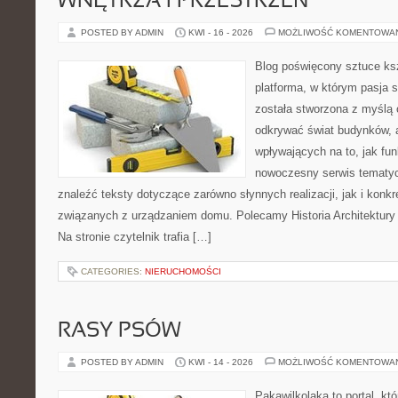
WNĘTRZA I PRZESTRZEŃ
POSTED BY ADMIN
KWI - 16 - 2026
MOŻLIWOŚĆ KOMENTOWA
Blog poświęcony sztuce ksz
platforma, w którym pasja s
została stworzona z myślą 
odkrywać świat budynków, a
wpływających na to, jak fu
nowoczesny serwis tematy
znaleźć teksty dotyczące zarówno słynnych realizacji, jak i kon
związanych z urządzaniem domu. Polecamy Historia Architektury 
Na stronie czytelnik trafia […]
CATEGORIES:
NIERUCHOMOŚCI
RASY PSÓW
POSTED BY ADMIN
KWI - 14 - 2026
MOŻLIWOŚĆ KOMENTOWA
Pakawilkolaka to portal, kt