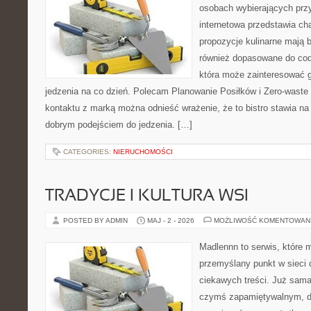
osobach wybierających prz
internetowa przedstawia cha
propozycje kulinarne mają b
również dopasowane do cod
która może zainteresować 
jedzenia na co dzień. Polecam Planowanie Posiłków i Zero-waste
kontaktu z marką można odnieść wrażenie, że to bistro stawia n
dobrym podejściem do jedzenia. […]
CATEGORIES:
NIERUCHOMOŚCI
TRADYCJE I KULTURA WSI
POSTED BY ADMIN
MAJ - 2 - 2026
MOŻLIWOŚĆ KOMENTOWAN
Madlennn to serwis, które 
przemyślany punkt w sieci 
ciekawych treści. Już sama
czymś zapamiętywalnym, d