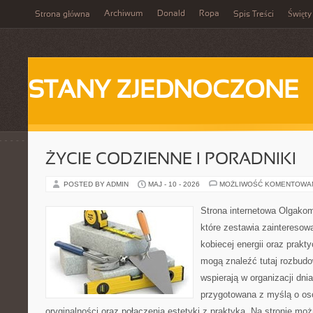
Archiwum
Donald
Ropa
Strona główna
Spis Treści
Święty
STANY ZJEDNOCZONE
ŻYCIE CODZIENNE I PORADNIKI
POSTED BY ADMIN
MAJ - 10 - 2026
MOŻLIWOŚĆ KOMENTOWA
Strona internetowa Olgakom
które zestawia zainteresow
kobiecej energii oraz prak
mogą znaleźć tutaj rozbudo
wspierają w organizacji dnia
przygotowana z myślą o oso
oryginalności oraz połączenia estetyki z praktyką. Na stronie mo