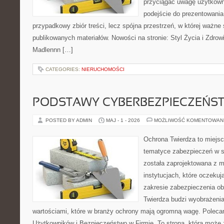
przyciągać uwagę użytkowni
podejście do prezentowania 
przypadkowy zbiór treści, lecz spójna przestrzeń, w której ważne 
publikowanych materiałów. Nowości na stronie: Styl Życia i Zdrow
Madlennn […]
CATEGORIES:
NIERUCHOMOŚCI
PODSTAWY CYBERBEZPIECZEŃS
POSTED BY ADMIN
MAJ - 1 - 2026
MOŻLIWOŚĆ KOMENTOWAN
Ochrona Twierdza to miejsce
tematyce zabezpieczeń w s
została zaprojektowana z m
instytucjach, które oczekuj
zakresie zabezpieczenia o
Twierdza budzi wyobrażenia 
wartościami, które w branży ochrony mają ogromną wagę. Polecam
Użytkowników i Bezpieczeństwo w Firmie. To strona, która może