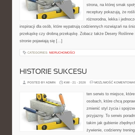
strona, na której smak spot
receptury pokazują, że roś
różnorodna, lekka i jednoc
inspiracji dla osób, które wypatrują codziennych rozwiązań na śnia
przekąskę czy drobną przekąskę. Zobacz także Desery Roślinne 
stronie pojawiają się […]
CATEGORIES:
NIERUCHOMOŚCI
HISTORIE SUKCESU
POSTED BY ADMIN
KWI - 21 - 2026
MOŻLIWOŚĆ KOMENTOWA
ten serwis to miejsce, któr
osobach, które chcą popra
zmienić styl życia i spojrz
przyjazny. To serwis pora
takim jak gubienie zbędnyc
żywienie, codzienny trening