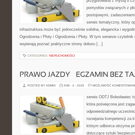
przygotowana z myślą o cz
pomysłów związanych z pło
postojowymi, zadaszeniami,
serwis tematyczny, który o
infrastruktura może być jednocześnie solidna, elegancka i wygo
Ogrodzenia i Płoty i Ogrodzenia i Płoty. W tym serwisie czytelnik
wspierają poznać praktyczne strony doboru […]
CATEGORIES:
NIERUCHOMOŚCI
PRAWO JAZDY – EGZAMIN BEZ TA
POSTED BY ADMIN
KWI - 4 - 2026
MOŻLIWOŚĆ KOMENTOWAN
serwis ODTJ Bolesławiec to
która poświęcona jest zaga
odpowiedzialnego uczestni
rozwijania kompetencji za k
którym odbiorca otrzyma pr
dotyczące sztuki bezpiecz