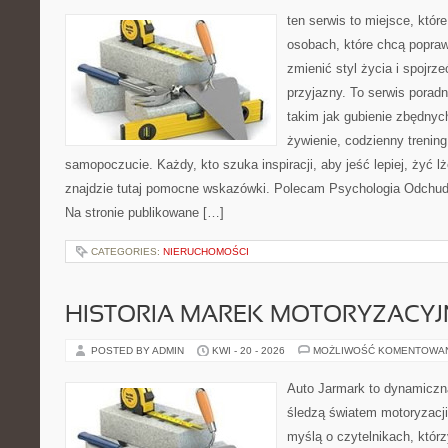
ten serwis to miejsce, któr
osobach, które chcą popra
zmienić styl życia i spojrz
przyjazny. To serwis pora
takim jak gubienie zbędnyc
żywienie, codzienny trening
samopoczucie. Każdy, kto szuka inspiracji, aby jeść lepiej, żyć lże
znajdzie tutaj pomocne wskazówki. Polecam Psychologia Odchudz
Na stronie publikowane […]
CATEGORIES:
NIERUCHOMOŚCI
HISTORIA MAREK MOTORYZACY
POSTED BY ADMIN
KWI - 20 - 2026
MOŻLIWOŚĆ KOMENTOWA
Auto Jarmark to dynamiczna
śledzą światem motoryzacji
myślą o czytelnikach, któr