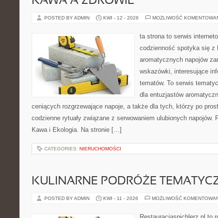
KAWA A ZDROWIE
POSTED BY ADMIN
KWI - 12 - 2026
MOŻLIWOŚĆ KOMENTOWA
ta strona to serwis interne
codzienność spotyka się z 
aromatycznych napojów zam
wskazówki, interesujące inf
tematów. To serwis tematyc
dla entuzjastów aromatycz
ceniących rozgrzewające napoje, a także dla tych, którzy po pros
codzienne rytuały związane z serwowaniem ulubionych napojów. 
Kawa i Ekologia. Na stronie […]
CATEGORIES:
NIERUCHOMOŚCI
KULINARNE PODRÓŻE TEMATYC
POSTED BY ADMIN
KWI - 11 - 2026
MOŻLIWOŚĆ KOMENTOWA
Restauracjaspichlerz.pl to