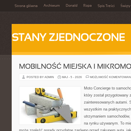
Archiwum
Donald
Ropa
Strona główna
Spis Treści
Święty
STANY ZJEDNOCZONE
MOBILNOŚĆ MIEJSKA I MIKROM
POSTED BY ADMIN
MAJ - 5 - 2026
MOŻLIWOŚĆ KOMENTOWAN
Moto Concierge to samocho
który został przygotowany 
zainteresowanych autami. S
wszystkim na praktycznych
utrzymaniem samochodów, 
na rynku używanym. To mie
może znaleźć porady przydatne zarówno przed zakupem auta, jak