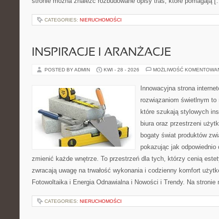
stronie można znaleźć rozbudowane opisy tras, które pomagają [
CATEGORIES:
NIERUCHOMOŚCI
INSPIRACJE I ARANŻACJE
POSTED BY ADMIN
KWI - 28 - 2026
MOŻLIWOŚĆ KOMENTOWA
Innowacyjna strona intern
rozwiązaniom świetlnym to 
które szukają stylowych ins
biura oraz przestrzeni użyt
bogaty świat produktów zwi
pokazując jak odpowiednio 
zmienić każde wnętrze. To przestrzeń dla tych, którzy cenią este
zwracają uwagę na trwałość wykonania i codzienny komfort użyt
Fotowoltaika i Energia Odnawialna i Nowości i Trendy. Na stroni
CATEGORIES:
NIERUCHOMOŚCI