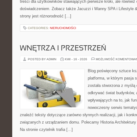
treści dla użytkowników stawiających pierwsze kroki, ale równie
doświadczeniem. Zobacz także Jacuzzi i Wanny SPA i Lifestyle & 
strony jest różnorodność […]
CATEGORIES:
NIERUCHOMOŚCI
WNĘTRZA I PRZESTRZEŃ
POSTED BY ADMIN
KWI - 16 - 2026
MOŻLIWOŚĆ KOMENTOWA
Blog poświęcony sztuce ksz
platforma, w którym pasja s
została stworzona z myślą 
odkrywać świat budynków, a
wpływających na to, jak fu
nowoczesny serwis tematy
znaleźć teksty dotyczące zarówno słynnych realizacji, jak i kon
związanych z urządzaniem domu. Polecamy Historia Architektury 
Na stronie czytelnik trafia […]