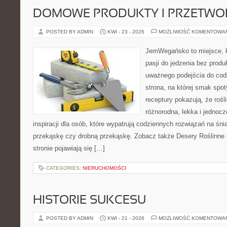
DOMOWE PRODUKTY I PRZETWO
POSTED BY ADMIN
KWI - 23 - 2026
MOŻLIWOŚĆ KOMENTOWA
JemWegańsko to miejsce, k
pasji do jedzenia bez prod
uważnego podejścia do cod
strona, na której smak spot
receptury pokazują, że roś
różnorodna, lekka i jednoc
inspiracji dla osób, które wypatrują codziennych rozwiązań na śnia
przekąskę czy drobną przekąskę. Zobacz także Desery Roślinne 
stronie pojawiają się […]
CATEGORIES:
NIERUCHOMOŚCI
HISTORIE SUKCESU
POSTED BY ADMIN
KWI - 21 - 2026
MOŻLIWOŚĆ KOMENTOWA