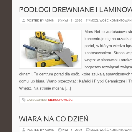
PODŁOGI DREWNIANE I LAMINO
POSTED BY ADMIN
KWI - 7 - 2026
MOŻLIWOŚĆ KOMENTOWAN
Mars-Net to wartościowa str
koncentruje się na urządza
portal, w którym wiedza łą
zastosowaniem. Strona wsp
wnętrz w planowaniu atrakc
bogactwo rozwiązań związa
oknami. To centrum porad dla osób, które szukają sprawdzonyc
domu lub biura. Warto przeczytać: Kafelki i Płytki Ceramiczne i
Wnętrz. Na stronie można […]
CATEGORIES:
NIERUCHOMOŚCI
WIARA NA CO DZIEŃ
POSTED BY ADMIN
KWI - 6 - 2026
MOŻLIWOŚĆ KOMENTOWAN