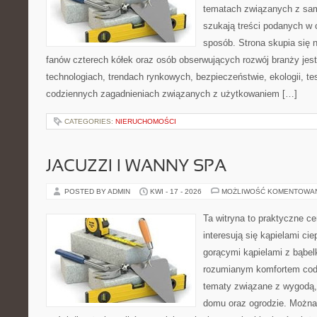
tematach związanych z sam
szukają treści podanych w 
sposób. Strona skupia się 
fanów czterech kółek oraz osób obserwujących rozwój branży je
technologiach, trendach rynkowych, bezpieczeństwie, ekologii, t
codziennych zagadnieniach związanych z użytkowaniem […]
CATEGORIES:
NIERUCHOMOŚCI
JACUZZI I WANNY SPA
POSTED BY ADMIN
KWI - 17 - 2026
MOŻLIWOŚĆ KOMENTOWA
Ta witryna to praktyczne ce
interesują się kąpielami ci
gorącymi kąpielami z bąbel
rozumianym komfortem codz
tematy związane z wygodą,
domu oraz ogrodzie. Można