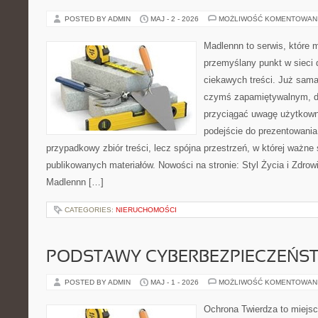
POSTED BY ADMIN
MAJ - 2 - 2026
MOŻLIWOŚĆ KOMENTOWAN
Madlennn to serwis, które 
przemyślany punkt w sieci 
ciekawych treści. Już sama
czymś zapamiętywalnym, d
przyciągać uwagę użytkowni
podejście do prezentowania 
przypadkowy zbiór treści, lecz spójna przestrzeń, w której ważne 
publikowanych materiałów. Nowości na stronie: Styl Życia i Zdrow
Madlennn […]
CATEGORIES:
NIERUCHOMOŚCI
PODSTAWY CYBERBEZPIECZEŃS
POSTED BY ADMIN
MAJ - 1 - 2026
MOŻLIWOŚĆ KOMENTOWAN
Ochrona Twierdza to miejsce