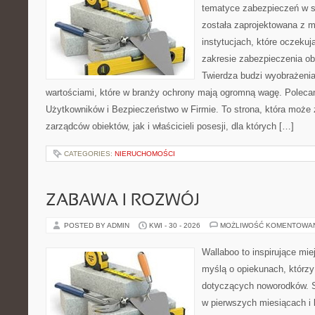
tematyce zabezpieczeń w s
została zaprojektowana z m
instytucjach, które oczekuj
zakresie zabezpieczenia o
Twierdza budzi wyobrażenia 
wartościami, które w branży ochrony mają ogromną wagę. Polecam
Użytkowników i Bezpieczeństwo w Firmie. To strona, która może
zarządców obiektów, jak i właścicieli posesji, dla których […]
CATEGORIES:
NIERUCHOMOŚCI
ZABAWA I ROZWÓJ
POSTED BY ADMIN
KWI - 30 - 2026
MOŻLIWOŚĆ KOMENTOWA
Wallaboo to inspirujące mie
myślą o opiekunach, którzy
dotyczących noworodków. S
w pierwszych miesiącach i l