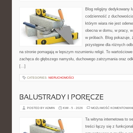
Blog religijny dedykowany l
codzienność z duchowością.
którym wiara nie jest oderw
obecna w domu, w pracy, w
w próbach. Blog pokazuje, 
przystępne dla różnych odbi
na stronie pomagają w lepszym rozumieniu religii. To wartościowe ź
zachęca do głębszego namysłu, duchowego zatrzymania oraz od
[…]
CATEGORIES:
NIERUCHOMOŚCI
BALUSTRADY I PORĘCZE
POSTED BY ADMIN
KWI - 5 - 2026
MOŻLIWOŚĆ KOMENTOWAN
Ta witryna internetowa to s
treści łączy się z funkcjona