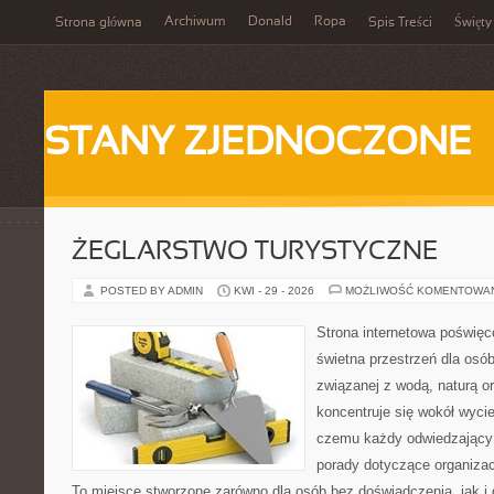
Archiwum
Donald
Ropa
Strona główna
Spis Treści
Święty
STANY ZJEDNOCZONE
ŻEGLARSTWO TURYSTYCZNE
POSTED BY ADMIN
KWI - 29 - 2026
MOŻLIWOŚĆ KOMENTOWA
Strona internetowa poświęc
świetna przestrzeń dla osób,
związanej z wodą, naturą o
koncentruje się wokół wyci
czemu każdy odwiedzający
porady dotyczące organizac
To miejsce stworzone zarówno dla osób bez doświadczenia, jak 