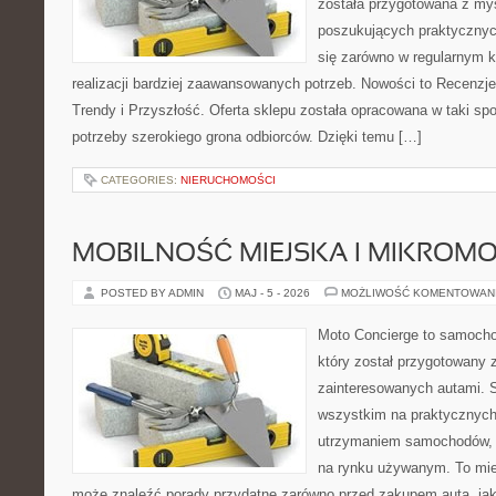
została przygotowana z my
poszukujących praktycznyc
się zarówno w regularnym k
realizacji bardziej zaawansowanych potrzeb. Nowości to Recenzje
Trendy i Przyszłość. Oferta sklepu została opracowana w taki s
potrzeby szerokiego grona odbiorców. Dzięki temu […]
CATEGORIES:
NIERUCHOMOŚCI
MOBILNOŚĆ MIEJSKA I MIKROM
POSTED BY ADMIN
MAJ - 5 - 2026
MOŻLIWOŚĆ KOMENTOWAN
Moto Concierge to samocho
który został przygotowany 
zainteresowanych autami. S
wszystkim na praktycznych
utrzymaniem samochodów, 
na rynku używanym. To mie
może znaleźć porady przydatne zarówno przed zakupem auta, jak