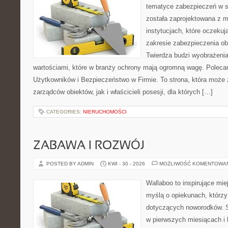
tematyce zabezpieczeń w s
została zaprojektowana z m
instytucjach, które oczekuj
zakresie zabezpieczenia o
Twierdza budzi wyobrażenia 
wartościami, które w branży ochrony mają ogromną wagę. Polecam
Użytkowników i Bezpieczeństwo w Firmie. To strona, która może
zarządców obiektów, jak i właścicieli posesji, dla których […]
CATEGORIES:
NIERUCHOMOŚCI
ZABAWA I ROZWÓJ
POSTED BY ADMIN
KWI - 30 - 2026
MOŻLIWOŚĆ KOMENTOWA
Wallaboo to inspirujące mie
myślą o opiekunach, którzy
dotyczących noworodków. S
w pierwszych miesiącach i l