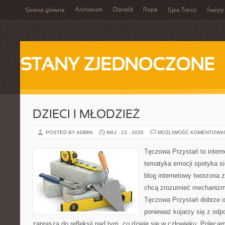
Archiwum
Donald
Ropa
Strona główna
Spis Treści
Święty
STANY ZJEDNOCZONE
DZIECI I MŁODZIEŻ
POSTED BY ADMIN
MAJ - 23 - 2026
MOŻLIWOŚĆ KOMENTOWA
Tęczowa Przystań to intern
tematyka emocji spotyka si
blog internetowy tworzona 
chcą zrozumieć mechaniz
Tęczowa Przystań dobrze od
ponieważ kojarzy się z odp
zaprasza do refleksji nad tym, co dzieje się w człowieku. Poleca