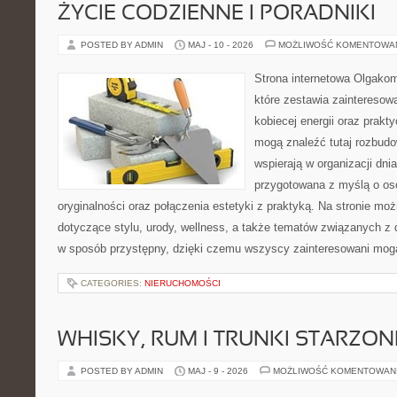
ŻYCIE CODZIENNE I PORADNIKI
POSTED BY ADMIN
MAJ - 10 - 2026
MOŻLIWOŚĆ KOMENTOWA
Strona internetowa Olgakom
które zestawia zainteresow
kobiecej energii oraz prak
mogą znaleźć tutaj rozbudo
wspierają w organizacji dnia
przygotowana z myślą o oso
oryginalności oraz połączenia estetyki z praktyką. Na stronie mo
dotyczące stylu, urody, wellness, a także tematów związanych z
w sposób przystępny, dzięki czemu wszyscy zainteresowani mog
CATEGORIES:
NIERUCHOMOŚCI
WHISKY, RUM I TRUNKI STARZON
POSTED BY ADMIN
MAJ - 9 - 2026
MOŻLIWOŚĆ KOMENTOWAN