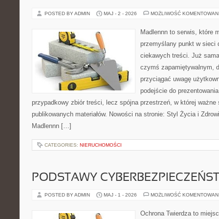
POSTED BY ADMIN
MAJ - 2 - 2026
MOŻLIWOŚĆ KOMENTOWAN
Madlennn to serwis, które 
przemyślany punkt w sieci 
ciekawych treści. Już sama
czymś zapamiętywalnym, d
przyciągać uwagę użytkowni
podejście do prezentowania 
przypadkowy zbiór treści, lecz spójna przestrzeń, w której ważne 
publikowanych materiałów. Nowości na stronie: Styl Życia i Zdrow
Madlennn […]
CATEGORIES:
NIERUCHOMOŚCI
PODSTAWY CYBERBEZPIECZEŃS
POSTED BY ADMIN
MAJ - 1 - 2026
MOŻLIWOŚĆ KOMENTOWAN
Ochrona Twierdza to miejsce