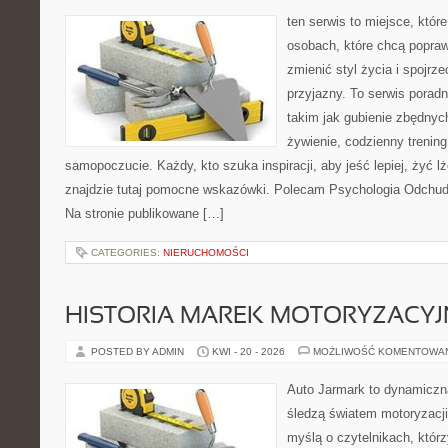
ten serwis to miejsce, któr
osobach, które chcą popra
zmienić styl życia i spojrz
przyjazny. To serwis pora
takim jak gubienie zbędnyc
żywienie, codzienny trening
samopoczucie. Każdy, kto szuka inspiracji, aby jeść lepiej, żyć lże
znajdzie tutaj pomocne wskazówki. Polecam Psychologia Odchudz
Na stronie publikowane […]
CATEGORIES:
NIERUCHOMOŚCI
HISTORIA MAREK MOTORYZACY
POSTED BY ADMIN
KWI - 20 - 2026
MOŻLIWOŚĆ KOMENTOWA
Auto Jarmark to dynamiczna
śledzą światem motoryzacji
myślą o czytelnikach, któr