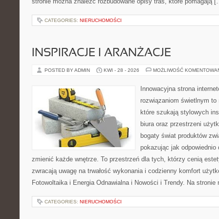
stronie można znaleźć rozbudowane opisy tras, które pomagają [
CATEGORIES:
NIERUCHOMOŚCI
INSPIRACJE I ARANŻACJE
POSTED BY ADMIN
KWI - 28 - 2026
MOŻLIWOŚĆ KOMENTOWA
Innowacyjna strona intern
rozwiązaniom świetlnym to 
które szukają stylowych ins
biura oraz przestrzeni użyt
bogaty świat produktów zwi
pokazując jak odpowiednio 
zmienić każde wnętrze. To przestrzeń dla tych, którzy cenią este
zwracają uwagę na trwałość wykonania i codzienny komfort użyt
Fotowoltaika i Energia Odnawialna i Nowości i Trendy. Na stroni
CATEGORIES:
NIERUCHOMOŚCI