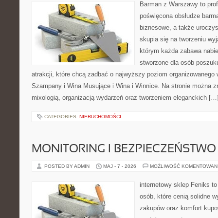
Barman z Warszawy to profe
poświęcona obsłudze barma
biznesowe, a także uroczys
skupia się na tworzeniu wyj
którym każda zabawa nabier
stworzone dla osób poszuk
atrakcji, które chcą zadbać o najwyższy poziom organizowanego 
Szampany i Wina Musujące i Wina i Winnice. Na stronie można zn
mixologią, organizacją wydarzeń oraz tworzeniem eleganckich […
CATEGORIES:
NIERUCHOMOŚCI
MONITORING I BEZPIECZEŃSTWO
POSTED BY ADMIN
MAJ - 7 - 2026
MOŻLIWOŚĆ KOMENTOWAN
internetowy sklep Feniks t
osób, które cenią solidne 
zakupów oraz komfort kupow