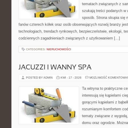
tematach związanych z sam
szukają treści podanych w 
sposób. Strona skupia się 
fanów czterech kółek oraz osób obserwujących rozwój branży je
technologiach, trendach rynkowych, bezpieczeństwie, ekologii, t
codziennych zagadnieniach związanych z użytkowaniem […]
CATEGORIES:
NIERUCHOMOŚCI
JACUZZI I WANNY SPA
POSTED BY ADMIN
KWI - 17 - 2026
MOŻLIWOŚĆ KOMENTOWA
Ta witryna to praktyczne ce
interesują się kąpielami ci
gorącymi kąpielami z bąbel
rozumianym komfortem codz
tematy związane z wygodą,
domu oraz ogrodzie. Można