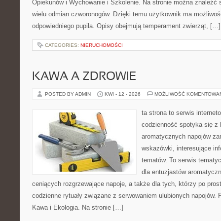
Opiekunów i Wychowanie i Szkolenie. Na stronie można znaleźć 
wielu odmian czworonogów. Dzięki temu użytkownik ma możliwo
odpowiedniego pupila. Opisy obejmują temperament zwierząt, […]
CATEGORIES:
NIERUCHOMOŚCI
KAWA A ZDROWIE
POSTED BY ADMIN
KWI - 12 - 2026
MOŻLIWOŚĆ KOMENTOWA
ta strona to serwis interne
codzienność spotyka się z 
aromatycznych napojów zam
wskazówki, interesujące inf
tematów. To serwis tematyc
dla entuzjastów aromatycz
ceniących rozgrzewające napoje, a także dla tych, którzy po pros
codzienne rytuały związane z serwowaniem ulubionych napojów. 
Kawa i Ekologia. Na stronie […]