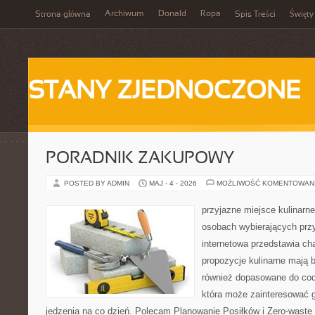
Archiwum
Donald
Ropa
Strona główna
Spis Treści
Święty
STANY ZJEDNOCZONE
PORADNIK ZAKUPOWY
POSTED BY ADMIN
MAJ - 4 - 2026
MOŻLIWOŚĆ KOMENTOWAN
przyjazne miejsce kulinarne 
osobach wybierających prz
internetowa przedstawia cha
propozycje kulinarne mają b
również dopasowane do cod
która może zainteresować 
jedzenia na co dzień. Polecam Planowanie Posiłków i Zero-waste