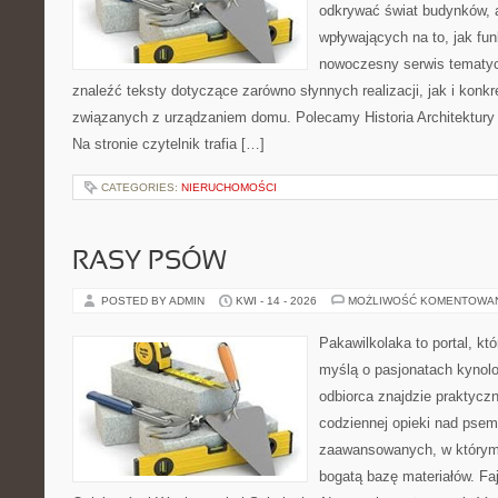
odkrywać świat budynków, a
wpływających na to, jak fu
nowoczesny serwis tematy
znaleźć teksty dotyczące zarówno słynnych realizacji, jak i kon
związanych z urządzaniem domu. Polecamy Historia Architektury 
Na stronie czytelnik trafia […]
CATEGORIES:
NIERUCHOMOŚCI
RASY PSÓW
POSTED BY ADMIN
KWI - 14 - 2026
MOŻLIWOŚĆ KOMENTOWA
Pakawilkolaka to portal, kt
myślą o pasjonatach kynolo
odbiorca znajdzie praktycz
codziennej opieki nad psem
zaawansowanych, w którym 
bogatą bazę materiałów. Faj