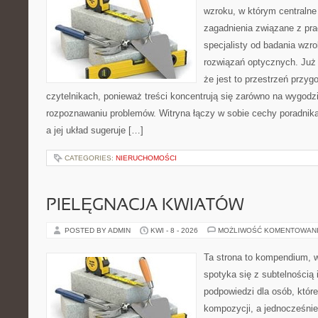
wzroku, w którym centralne
zagadnienia związane z prac
specjalisty od badania wzr
rozwiązań optycznych. Już 
że jest to przestrzeń przy
czytelnikach, ponieważ treści koncentrują się zarówno na wygodzie
rozpoznawaniu problemów. Witryna łączy w sobie cechy poradnika
a jej układ sugeruje […]
CATEGORIES:
NIERUCHOMOŚCI
PIELĘGNACJA KWIATÓW
POSTED BY ADMIN
KWI - 8 - 2026
MOŻLIWOŚĆ KOMENTOWAN
Ta strona to kompendium, 
spotyka się z subtelnością 
podpowiedzi dla osób, któr
kompozycji, a jednocześnie