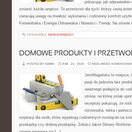
pokazując jak odpowiednio 
zmienić każde wnętrze. To przestrzeń dla tych, którzy cenią este
zwracają uwagę na trwałość wykonania i codzienny komfort użyt
Fotowoltaika i Energia Odnawialna i Nowości i Trendy. Na stroni
CATEGORIES:
NIERUCHOMOŚCI
DOMOWE PRODUKTY I PRZETWO
POSTED BY ADMIN
KWI - 23 - 2026
MOŻLIWOŚĆ KOMENTOWA
JemWegańsko to miejsce, k
pasji do jedzenia bez prod
uważnego podejścia do cod
strona, na której smak spot
receptury pokazują, że roś
różnorodna, lekka i jednoc
inspiracji dla osób, które wypatrują codziennych rozwiązań na śnia
przekąskę czy drobną przekąskę. Zobacz także Desery Roślinne 
stronie pojawiają się […]