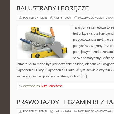
BALUSTRADY I PORĘCZE
POSTED BY ADMIN
KWI - 5 - 2026
MOŻLIWOŚĆ KOMENTOWAN
Ta witryna internetowa to s
treści łączy się z funkcjona
przygotowana z myślą o cz
pomysłów związanych z pło
postojowymi, zadaszeniami,
serwis tematyczny, który o
infrastruktura może być jednocześnie solidna, elegancka i wygo
Ogrodzenia i Płoty i Ogrodzenia i Płoty. W tym serwisie czytelnik
wspierają poznać praktyczne strony doboru […]
CATEGORIES:
NIERUCHOMOŚCI
PRAWO JAZDY – EGZAMIN BEZ TA
POSTED BY ADMIN
KWI - 4 - 2026
MOŻLIWOŚĆ KOMENTOWAN