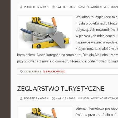
POSTED BY ADMIN
KWI - 30 - 2026
MOŻLIWOŚĆ KOMENTOWA
Wallaboo to inspirujące mie
myślą o opiekunach, którzy
dotyczących noworodków. S
w pierwszych miesiącach i l
naprawdę ważne: wygodzie.
którym można znaleźć wiel
karmieniem. Nowe kategorie na stronie to: DIY dla Malucha i Mama
przygotowana z myślą o osobach, które chcą podejmować rozsąd
CATEGORIES:
NIERUCHOMOŚCI
ŻEGLARSTWO TURYSTYCZNE
POSTED BY ADMIN
KWI - 29 - 2026
MOŻLIWOŚĆ KOMENTOWA
Strona internetowa poświęc
świetna przestrzeń dla osób,