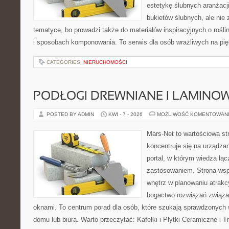
estetykę ślubnych aranżacji
bukietów ślubnych, ale nie 
tematyce, bo prowadzi także do materiałów inspiracyjnych o rośli
i sposobach komponowania. To serwis dla osób wrażliwych na pięk
CATEGORIES:
NIERUCHOMOŚCI
PODŁOGI DREWNIANE I LAMINO
POSTED BY ADMIN
KWI - 7 - 2026
MOŻLIWOŚĆ KOMENTOWAN
Mars-Net to wartościowa str
koncentruje się na urządza
portal, w którym wiedza łą
zastosowaniem. Strona wsp
wnętrz w planowaniu atrakc
bogactwo rozwiązań związa
oknami. To centrum porad dla osób, które szukają sprawdzonyc
domu lub biura. Warto przeczytać: Kafelki i Płytki Ceramiczne i