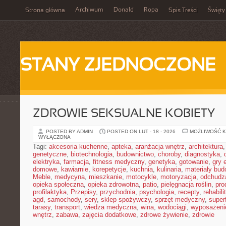
Archiwum
Donald
Ropa
Strona główna
Spis Treści
Święty
STANY ZJEDNOCZONE
ZDROWIE SEKSUALNE KOBIETY
POSTED BY ADMIN
POSTED ON LUT - 18 - 2026
MOŻLIWOŚĆ 
WYŁĄCZONA
Tagi:
akcesoria kuchenne
,
apteka
,
aranżacja wnętrz
,
architektura
genetyczne
,
biotechnologia
,
budownictwo
,
choroby
,
diagnostyka
,
elektryka
,
farmacja
,
fitness medyczny
,
genetyka
,
gotowanie
,
gry 
domowe
,
kawiarnie
,
korepetycje
,
kuchnia
,
kulinaria
,
materiały bud
Meble
,
medycyna
,
mieszkanie
,
motocykle
,
motoryzacja
,
odchudz
opieka społeczna
,
opieka zdrowotna
,
patio
,
pielęgnacja roślin
,
pro
profilaktyka
,
Przepisy
,
przychodnia
,
psychologia
,
recepty
,
rehabili
agd
,
samochody
,
sery
,
sklep spożywczy
,
sprzęt medyczny
,
super
tarasy
,
transport
,
wiedza medyczna
,
wina
,
wodociągi
,
wyposażeni
wnętrz
,
zabawa
,
zajęcia dodatkowe
,
zdrowe żywienie
,
zdrowie