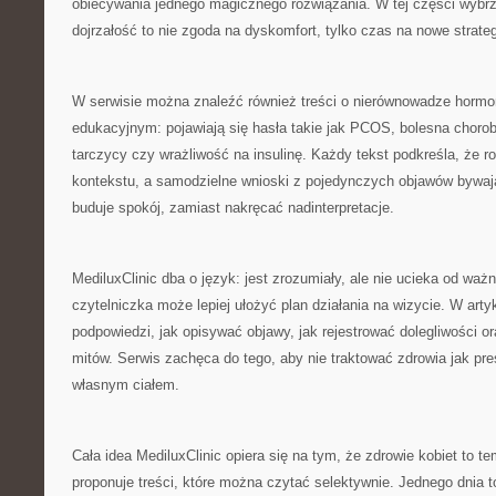
obiecywania jednego magicznego rozwiązania. W tej części wybr
dojrzałość to nie zgoda na dyskomfort, tylko czas na nowe strateg
W serwisie można znaleźć również treści o nierównowadze hormon
edukacyjnym: pojawiają się hasła takie jak PCOS, bolesna choro
tarczycy czy wrażliwość na insulinę. Każdy tekst podkreśla, że
kontekstu, a samodzielne wnioski z pojedynczych objawów bywaj
buduje spokój, zamiast nakręcać nadinterpretacje.
MediluxClinic dba o język: jest zrozumiały, ale nie ucieka od ważn
czytelniczka może lepiej ułożyć plan działania na wizycie. W arty
podpowiedzi, jak opisywać objawy, jak rejestrować dolegliwości or
mitów. Serwis zachęca do tego, aby nie traktować zdrowia jak presj
własnym ciałem.
Cała idea MediluxClinic opiera się na tym, że zdrowie kobiet to te
proponuje treści, które można czytać selektywnie. Jednego dnia 