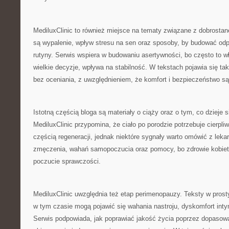
MediluxClinic to również miejsce na tematy związane z dobros
są wypalenie, wpływ stresu na sen oraz sposoby, by budować od
rutyny. Serwis wspiera w budowaniu asertywności, bo często to w
wielkie decyzje, wpływa na stabilność. W tekstach pojawia się ta
bez oceniania, z uwzględnieniem, że komfort i bezpieczeństwo s
Istotną częścią bloga są materiały o ciąży oraz o tym, co dzieje
MediluxClinic przypomina, że ciało po porodzie potrzebuje cierpli
częścią regeneracji, jednak niektóre sygnały warto omówić z lek
zmęczenia, wahań samopoczucia oraz pomocy, bo zdrowie kobiety
poczucie sprawczości.
MediluxClinic uwzględnia też etap perimenopauzy. Teksty w pros
w tym czasie mogą pojawić się wahania nastroju, dyskomfort int
Serwis podpowiada, jak poprawiać jakość życia poprzez dopasow