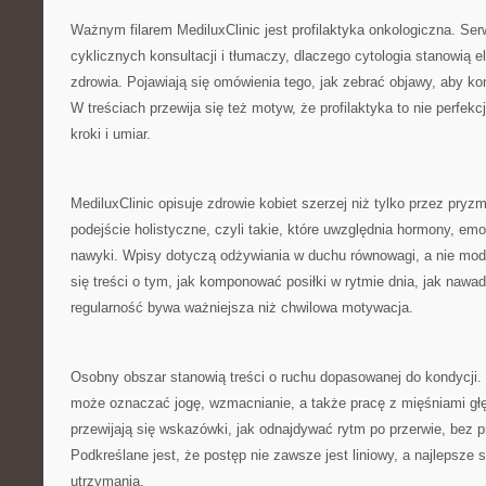
Ważnym filarem MediluxClinic jest profilaktyka onkologiczna. Se
cyklicznych konsultacji i tłumaczy, dlaczego cytologia stanowią 
zdrowia. Pojawiają się omówienia tego, jak zebrać objawy, aby kon
W treściach przewija się też motyw, że profilaktyka to nie perfekc
kroki i umiar.
MediluxClinic opisuje zdrowie kobiet szerzej niż tylko przez pryz
podejście holistyczne, czyli takie, które uwzględnia hormony, em
nawyki. Wpisy dotyczą odżywiania w duchu równowagi, a nie modn
się treści o tym, jak komponować posiłki w rytmie dnia, jak nawa
regularność bywa ważniejsza niż chwilowa motywacja.
Osobny obszar stanowią treści o ruchu dopasowanej do kondycji.
może oznaczać jogę, wzmacnianie, a także pracę z mięśniami gł
przewijają się wskazówki, jak odnajdywać rytm po przerwie, bez p
Podkreślane jest, że postęp nie zawsze jest liniowy, a najlepsze st
utrzymania.