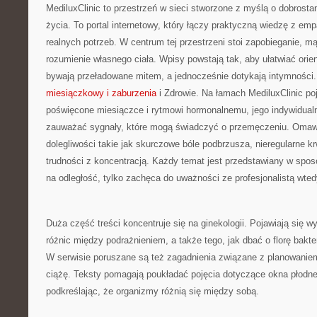
MediluxClinic to przestrzeń w sieci stworzone z myślą o dobrost
życia. To portal internetowy, który łączy praktyczną wiedzę z e
realnych potrzeb. W centrum tej przestrzeni stoi zapobieganie, m
rozumienie własnego ciała. Wpisy powstają tak, aby ułatwiać orien
bywają przeładowane mitem, a jednocześnie dotykają intymności
miesiączkowy i zaburzenia
i Zdrowie. Na łamach MediluxClinic poj
poświęcone miesiączce i rytmowi hormonalnemu, jego indywidua
zauważać sygnały, które mogą świadczyć o przemęczeniu. Omaw
dolegliwości takie jak skurczowe bóle podbrzusza, nieregularne 
trudności z koncentracją. Każdy temat jest przedstawiany w sposó
na odległość, tylko zachęca do uważności ze profesjonalistą wtedy
Duża część treści koncentruje się na ginekologii. Pojawiają się wy
różnic między podrażnieniem, a także tego, jak dbać o florę bakt
W serwisie poruszane są też zagadnienia związane z planowaniem
ciążę. Teksty pomagają poukładać pojęcia dotyczące okna płodn
podkreślając, że organizmy różnią się między sobą.