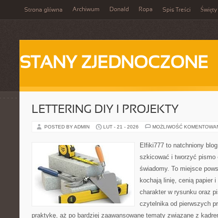
Archiwum
Donald
Ropa
Strona główna
Spis Treści
Święty
STANY ZJEDNOCZONE
LETTERING DIY I PROJEKTY
POSTED BY ADMIN
LUT - 21 - 2026
MOŻLIWOŚĆ KOMENTOWA
Elfiki777 to natchniony blo
szkicować i tworzyć pismo
świadomy. To miejsce powst
kochają linię, cenią papier
charakter w rysunku oraz p
czytelnika od pierwszych p
praktykę, aż po bardziej zaawansowane tematy związane z kadre