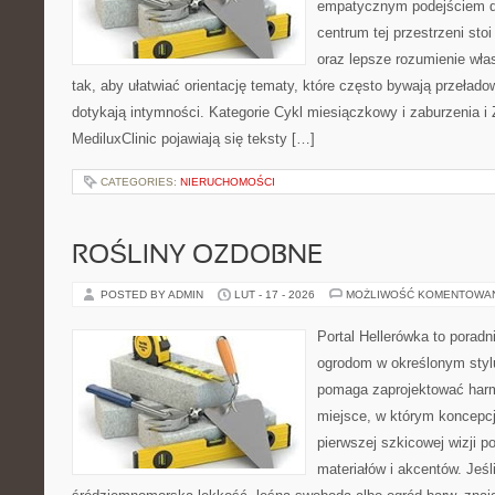
empatycznym podejściem dl
centrum tej przestrzeni sto
oraz lepsze rozumienie wła
tak, aby ułatwiać orientację tematy, które często bywają przeład
dotykają intymności. Kategorie Cykl miesiączkowy i zaburzenia i
MediluxClinic pojawiają się teksty […]
CATEGORIES:
NIERUCHOMOŚCI
ROŚLINY OZDOBNE
POSTED BY ADMIN
LUT - 17 - 2026
MOŻLIWOŚĆ KOMENTOWA
Portal Hellerówka to porad
ogrodom w określonym styl
pomaga zaprojektować harm
miejsce, w którym koncepcj
pierwszej szkicowej wizji p
materiałów i akcentów. Jeśli