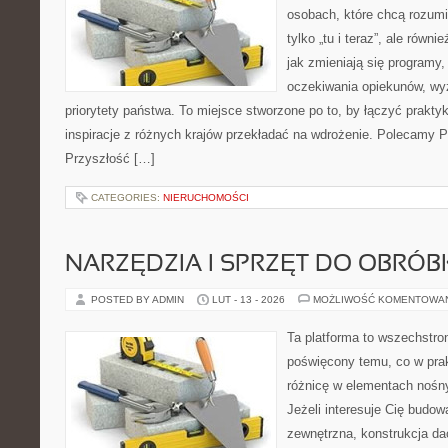
osobach, które chcą rozumie
tylko „tu i teraz”, ale równ
jak zmieniają się programy,
oczekiwania opiekunów, wyz
priorytety państwa. To miejsce stworzone po to, by łączyć praktykę
inspiracje z różnych krajów przekładać na wdrożenie. Polecamy P
Przyszłość […]
CATEGORIES:
NIERUCHOMOŚCI
NARZĘDZIA I SPRZĘT DO OBRÓB
POSTED BY ADMIN
LUT - 13 - 2026
MOŻLIWOŚĆ KOMENTOWA
Ta platforma to wszechstro
poświęcony temu, co w prak
różnicę w elementach nośn
Jeżeli interesuje Cię budo
zewnętrzna, konstrukcja da