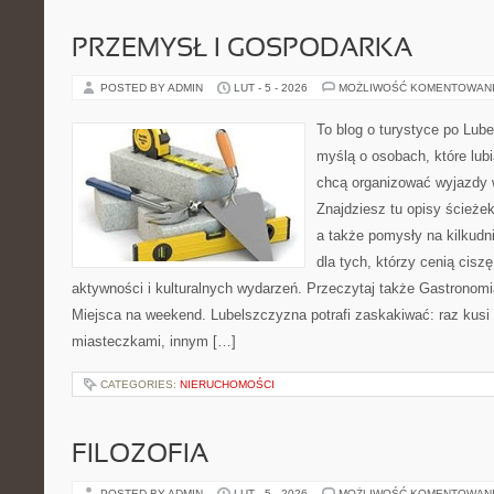
PRZEMYSŁ I GOSPODARKA
POSTED BY ADMIN
LUT - 5 - 2026
MOŻLIWOŚĆ KOMENTOWAN
To blog o turystyce po Lub
myślą o osobach, które lubi
chcą organizować wyjazdy 
Znajdziesz tu opisy ścieżek
a także pomysły na kilkudn
dla tych, którzy cenią ciszę
aktywności i kulturalnych wydarzeń. Przeczytaj także Gastronomia
Miejsca na weekend. Lubelszczyzna potrafi zaskakiwać: raz kus
miasteczkami, innym […]
CATEGORIES:
NIERUCHOMOŚCI
FILOZOFIA
POSTED BY ADMIN
LUT - 5 - 2026
MOŻLIWOŚĆ KOMENTOWAN