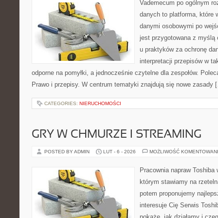
Vademecum po ogólnym roz
danych to platforma, które
danymi osobowymi po wejś
jest przygotowana z myślą 
u praktyków za ochronę dan
interpretacji przepisów w ta
odporne na pomyłki, a jednocześnie czytelne dla zespołów. Polec
Prawo i przepisy. W centrum tematyki znajdują się nowe zasady 
CATEGORIES:
NIERUCHOMOŚCI
GRY W CHMURZE I STREAMING
POSTED BY ADMIN
LUT - 6 - 2026
MOŻLIWOŚĆ KOMENTOWAN
Pracownia napraw Toshiba 
którym stawiamy na rzeteln
potem proponujemy najlepsz
interesuje Cię Serwis Toshi
pokaże, jak działamy i cze