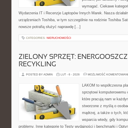
wymagać. Ciekawe kategori
Wydarzenia IT i Recenzje Laptopów Innych Marek. Nasza działaln
urządzeniach Toshiba, w tym szczególnie na rodzinie Toshiba Sate
nowsze potrafią służyć naprawdę […]
CATEGORIES:
NIERUCHOMOŚCI
ZIELONY SPRZĘT: ENERGOOSZC
RECYKLING
POSTED BY ADMIN
LUT - 6 - 2026
MOŻLIWOŚĆ KOMENTOWAN
LAKOM to współczesna pla
sprzętowi komputerowemu 
które pracują nam w każdym
stworzone z myślą o osoba
mądrzej, a także o tych, kt
wsparcia wtedy, gdy kompu
problemy. Inne kategorie to Testy wydajności i benchmarki i Opty