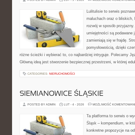
Lulitulisie to serwis pozna
maluchach oraz o bliskich,
rozwój w sposób przyjazny.
umiejętności są podawane j
zamieniają się w frajdę. St
pomysłowością, dzięki cze
różne ścieżki i wybierać to, co najbardziej intryguje. Polecamy Jęz
Główną ideą jest stworzenie bezpiecznej przestrzeni, w której ed
CATEGORIES:
NIERUCHOMOŚCI
SIEMIANOWICE ŚLĄSKIE
POSTED BY ADMIN
LUT - 4 - 2026
MOŻLIWOŚĆ KOMENTOWAN
Ta platforma to serwis o w
Śląsk – kompendium, w kt
konkretne propozycje na od