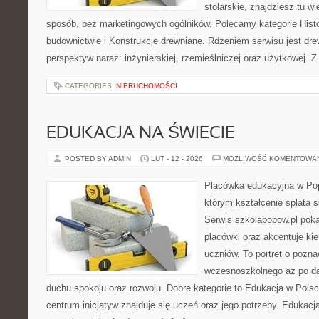
stolarskie, znajdziesz tu 
sposób, bez marketingowych ogólników. Polecamy kategorie Histor
budownictwie i Konstrukcje drewniane. Rdzeniem serwisu jest dre
perspektyw naraz: inżynierskiej, rzemieślniczej oraz użytkowej. Z
CATEGORIES:
NIERUCHOMOŚCI
EDUKACJA NA ŚWIECIE
POSTED BY ADMIN
LUT - 12 - 2026
MOŻLIWOŚĆ KOMENTOWA
Placówka edukacyjna w Pop
którym kształcenie splata 
Serwis szkolapopow.pl pok
placówki oraz akcentuje ki
uczniów. To portret o pozn
wczesnoszkolnego aż po da
duchu spokoju oraz rozwoju. Dobre kategorie to Edukacja w Polsc
centrum inicjatyw znajduje się uczeń oraz jego potrzeby. Edukacj