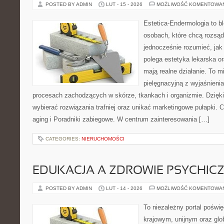
POSTED BY ADMIN
LUT - 15 - 2026
MOŻLIWOŚĆ KOMENTOWA
Estetica-Endermologia to b
osobach, które chcą rozsąd
jednocześnie rozumieć, jak
polega estetyka lekarska or
mają realne działanie. To m
pielęgnacyjną z wyjaśnienia
procesach zachodzących w skórze, tkankach i organizmie. Dzięk
wybierać rozwiązania trafniej oraz unikać marketingowe pułapki. C
aging i Poradniki zabiegowe. W centrum zainteresowania […]
CATEGORIES:
NIERUCHOMOŚCI
EDUKACJA A ZDROWIE PSYCHIC
POSTED BY ADMIN
LUT - 14 - 2026
MOŻLIWOŚĆ KOMENTOWA
To niezależny portal poświę
krajowym, unijnym oraz glo