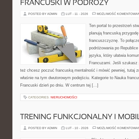
FRANCUSKI W PODRÓŻY
POSTED BY ADMIN
LUT - 11 - 2026
MOŻLIWOŚĆ KOMENTOWA
Ten portal to przestrzeń st
planują francuską przygodę
francuszczyznę. To połącz
podróżowania po Republice 
języka, który ułatwia komu
Francuzami. Jeśli szukasz
też chcesz poczuć francuską mentalność i mówić pewniej, tutaj z
właśnie na tym dwutorowym podejściu. Kategorie to Nauka francu
Francuski dzień po dniu. W centrum tej […]
CATEGORIES:
NIERUCHOMOŚCI
TRENING FUNKCJONALNY I MOBIL
POSTED BY ADMIN
LUT - 10 - 2026
MOŻLIWOŚĆ KOMENTOWA