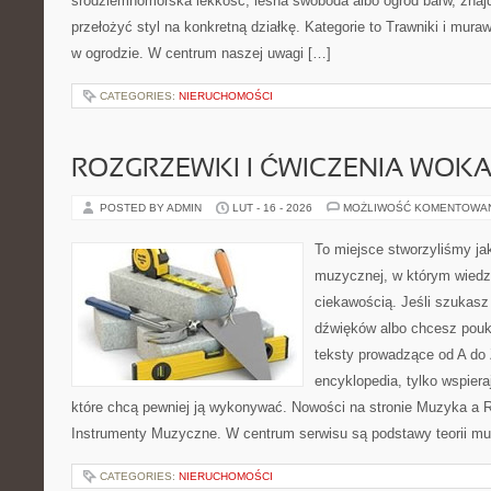
śródziemnomorska lekkość, leśna swoboda albo ogród barw, znajd
przełożyć styl na konkretną działkę. Kategorie to Trawniki i mur
w ogrodzie. W centrum naszej uwagi […]
CATEGORIES:
NIERUCHOMOŚCI
ROZGRZEWKI I ĆWICZENIA WOK
POSTED BY ADMIN
LUT - 16 - 2026
MOŻLIWOŚĆ KOMENTOWA
To miejsce stworzyliśmy ja
muzycznej, w którym wiedz
ciekawością. Jeśli szukasz 
dźwięków albo chcesz poukł
teksty prowadzące od A do 
encyklopedia, tylko wspiera
które chcą pewniej ją wykonywać. Nowości na stronie Muzyka a R
Instrumenty Muzyczne. W centrum serwisu są podstawy teorii mu
CATEGORIES:
NIERUCHOMOŚCI