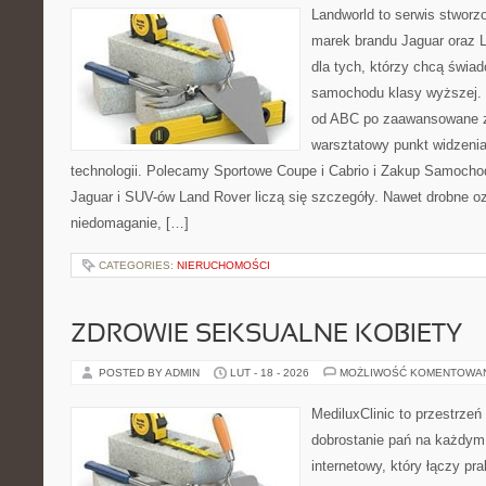
Landworld to serwis stworz
marek brandu Jaguar oraz L
dla tych, którzy chcą świ
samochodu klasy wyższej. 
od ABC po zaawansowane z
warsztatowy punkt widzenia
technologii. Polecamy Sportowe Coupe i Cabrio i Zakup Samoch
Jaguar i SUV-ów Land Rover liczą się szczegóły. Nawet drobne o
niedomaganie, […]
CATEGORIES:
NIERUCHOMOŚCI
ZDROWIE SEKSUALNE KOBIETY
POSTED BY ADMIN
LUT - 18 - 2026
MOŻLIWOŚĆ KOMENTOWA
MediluxClinic to przestrzeń
dobrostanie pań na każdym e
internetowy, który łączy pr