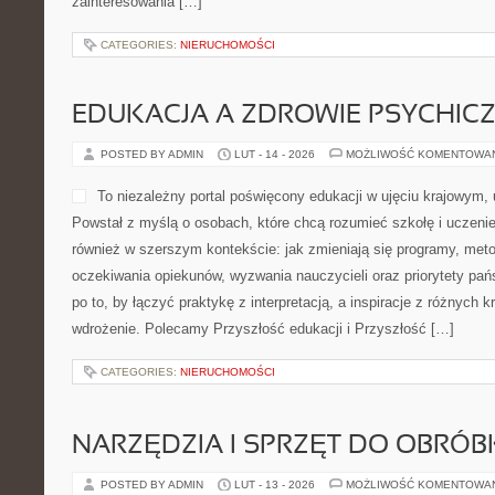
zainteresowania […]
CATEGORIES:
NIERUCHOMOŚCI
EDUKACJA A ZDROWIE PSYCHIC
POSTED BY ADMIN
LUT - 14 - 2026
MOŻLIWOŚĆ KOMENTOWA
To niezależny portal poświęcony edukacji w ujęciu krajowym,
Powstał z myślą o osobach, które chcą rozumieć szkołę i uczenie si
również w szerszym kontekście: jak zmieniają się programy, meto
oczekiwania opiekunów, wyzwania nauczycieli oraz priorytety pań
po to, by łączyć praktykę z interpretacją, a inspiracje z różnych 
wdrożenie. Polecamy Przyszłość edukacji i Przyszłość […]
CATEGORIES:
NIERUCHOMOŚCI
NARZĘDZIA I SPRZĘT DO OBRÓB
POSTED BY ADMIN
LUT - 13 - 2026
MOŻLIWOŚĆ KOMENTOWA