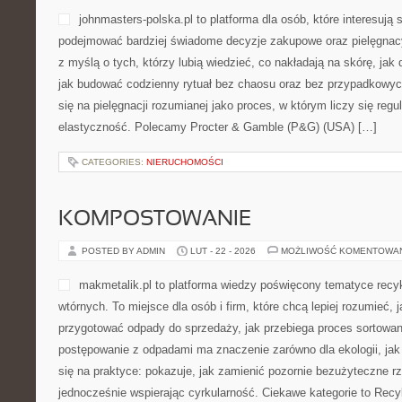
johnmasters-polska.pl to platforma dla osób, które interesują 
podejmować bardziej świadome decyzje zakupowe oraz pielęgnac
z myślą o tych, którzy lubią wiedzieć, co nakładają na skórę, jak 
jak budować codzienny rytuał bez chaosu oraz bez przypadkowyc
się na pielęgnacji rozumianej jako proces, w którym liczy się regu
elastyczność. Polecamy Procter & Gamble (P&G) (USA) […]
CATEGORIES:
NIERUCHOMOŚCI
KOMPOSTOWANIE
POSTED BY ADMIN
LUT - 22 - 2026
MOŻLIWOŚĆ KOMENTOWA
makmetalik.pl to platforma wiedzy poświęcony tematyce recy
wtórnych. To miejsce dla osób i firm, które chcą lepiej rozumieć, 
przygotować odpady do sprzedaży, jak przebiega proces sortowan
postępowanie z odpadami ma znaczenie zarówno dla ekologii, jak 
się na praktyce: pokazuje, jak zamienić pozornie bezużyteczne r
jednocześnie wspierając cyrkularność. Ciekawe kategorie to Recy