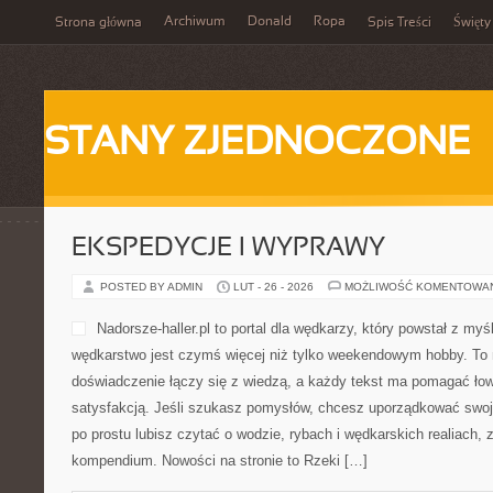
Archiwum
Donald
Ropa
Strona główna
Spis Treści
Święty
STANY ZJEDNOCZONE
EKSPEDYCJE I WYPRAWY
POSTED BY ADMIN
LUT - 26 - 2026
MOŻLIWOŚĆ KOMENTOWA
Nadorsze-haller.pl to portal dla wędkarzy, który powstał z myś
wędkarstwo jest czymś więcej niż tylko weekendowym hobby. To 
doświadczenie łączy się z wiedzą, a każdy tekst ma pomagać łow
satysfakcją. Jeśli szukasz pomysłów, chcesz uporządkować swoje
po prostu lubisz czytać o wodzie, rybach i wędkarskich realiach, z
kompendium. Nowości na stronie to Rzeki […]