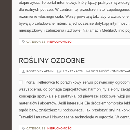
etapie życia. To portal internetowy, który łączy praktyczną wie
dla realnych potrzeb. W centrum tej przestrzeni stoi zapobiegani
rozumienie własnego ciała. Wpisy powstają tak, aby ułatwiać orien
bywają przeładowane mitem, a jednocześnie dotykają intymności.
miesiączkowy i zaburzenia i Zdrowie. Na łamach MediluxClinic poj
CATEGORIES:
NIERUCHOMOŚCI
ROŚLINY OZDOBNE
POSTED BY ADMIN
LUT - 17 - 2026
MOŻLIWOŚĆ KOMENTOWA
Portal Hellerówka to poradnikowy serwis poświęcony ogrodom
wszystkiemu, co pomaga zaprojektować harmonijny zielony zakąt
koncepcja spotyka się z praktyką: od pierwszej szkicowej wizji p
materiałów i akcentów. Jeśli interesuje Cię śródziemnomorska le
ogród barw, znajdziesz tu podpowiedzi, jak przełożyć styl na konk
Trawniki i murawy i Nowoczesne technologie w ogrodzie. W centr
CATEGORIES:
NIERUCHOMOŚCI