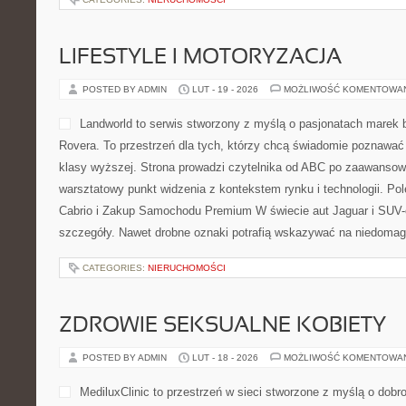
LIFESTYLE I MOTORYZACJA
POSTED BY ADMIN
LUT - 19 - 2026
MOŻLIWOŚĆ KOMENTOWA
Landworld to serwis stworzony z myślą o pasjonatach marek 
Rovera. To przestrzeń dla tych, którzy chcą świadomie poznawa
klasy wyższej. Strona prowadzi czytelnika od ABC po zaawansow
warsztatowy punkt widzenia z kontekstem rynku i technologii. P
Cabrio i Zakup Samochodu Premium W świecie aut Jaguar i SUV-ó
szczegóły. Nawet drobne oznaki potrafią wskazywać na niedomag
CATEGORIES:
NIERUCHOMOŚCI
ZDROWIE SEKSUALNE KOBIETY
POSTED BY ADMIN
LUT - 18 - 2026
MOŻLIWOŚĆ KOMENTOWA
MediluxClinic to przestrzeń w sieci stworzone z myślą o dob