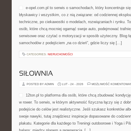
e-opel.com.pl to serwis o samochodach, który koncentruje się
błyskawicy i wszystkim, co z nią związane: od codziennej eksploa
techniczne, po ciekawostki o modelach, rozwiązaniach i rynku. T
osób, które chcą mocniej ogarnąć swoje auto, podejmować trafni
serwisowe oraz czytać o motoryzacji w sposób użyteczny. Blog ł
samochodów z podejściem „na co dzień”, gdzie liczy się […]
CATEGORIES:
NIERUCHOMOŚCI
SIŁOWNIA
POSTED BY ADMIN
LUT - 24 - 2026
MOŻLIWOŚĆ KOMENTOWA
12ton.pl to platforma dla osób, które chcą zbudować kondycję
w rower. To serwis, w którym aktywność fizyczna łączy się z d
podejście do celów jest realistyczne. Jeśli szukasz konkretów a
swoje nawyki, tutaj znajdziesz inspiracje dopasowane do codzienn
plakatu. Kategorie dla każdego to Treningi outdoorowe i Yoga i Pi
balans: między planem a regeneracją, […]