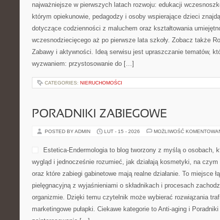
najważniejsze w pierwszych latach rozwoju: edukacji wczesnoszk
którym opiekunowie, pedagodzy i osoby wspierające dzieci znajd
dotyczące codzienności z maluchem oraz kształtowania umiejętn
wczesnodziecięcego aż po pierwsze lata szkoły. Zobacz także Ro
Zabawy i aktywności. Ideą serwisu jest upraszczanie tematów, któr
wyzwaniem: przystosowanie do […]
CATEGORIES:
NIERUCHOMOŚCI
PORADNIKI ZABIEGOWE
POSTED BY ADMIN
LUT - 15 - 2026
MOŻLIWOŚĆ KOMENTOWA
Estetica-Endermologia to blog tworzony z myślą o osobach, k
wygląd i jednocześnie rozumieć, jak działają kosmetyki, na czym
oraz które zabiegi gabinetowe mają realne działanie. To miejsce 
pielęgnacyjną z wyjaśnieniami o składnikach i procesach zachod
organizmie. Dzięki temu czytelnik może wybierać rozwiązania traf
marketingowe pułapki. Ciekawe kategorie to Anti-aging i Poradni