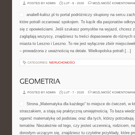
POSTED BY ADMIN
LUT - 8 - 2026
MOŻLIWOŚĆ KOMENTOWAN
anabell-kalisz.pl to portal podróżniczy skupiony na sercu zach
które potrafi oczarować spokojem. To kącik dla pasjonatów odkry
się z opowieściami. Jeśli szukasz pomysłów na wyjazd, chcesz za
zaglądają wszyscy, znajdziesz tu treści dopasowane do różnych 
miasta to Leszno i Leszno. To nie jest wyłącznie zbiór miejscówe
– prowadzona z uważnością na detale. Wielkopolska potrafi […]
CATEGORIES:
NIERUCHOMOŚCI
GEOMETRIA
POSTED BY ADMIN
LUT - 7 - 2026
MOŻLIWOŚĆ KOMENTOWAN
Strona „Matematyka dla każdego” to miejsce do ćwiczeń, w kt
straszakiem, a stają się praktyczną umiejętnością. To baza wiedz
ogarnić matematykę od podstaw, oraz dla tych, którzy potrzebują
tematów. Niezależnie od tego, czy jesteś uczennicą, rodzicem, n
dorosłym uczącym się, znajdziesz tu czytelne przykłady, które p