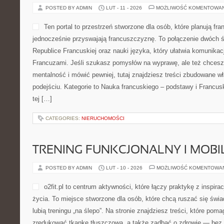
POSTED BY ADMIN
LUT - 11 - 2026
MOŻLIWOŚĆ KOMENTOWA
Ten portal to przestrzeń stworzone dla osób, które planują fr
jednocześnie przyswajają francuszczyznę. To połączenie dwóch 
Republice Francuskiej oraz nauki języka, który ułatwia komunika
Francuzami. Jeśli szukasz pomysłów na wyprawę, ale też chces
mentalność i mówić pewniej, tutaj znajdziesz treści zbudowane 
podejściu. Kategorie to Nauka francuskiego – podstawy i Francus
tej […]
CATEGORIES:
NIERUCHOMOŚCI
TRENING FUNKCJONALNY I MOBIL
POSTED BY ADMIN
LUT - 10 - 2026
MOŻLIWOŚĆ KOMENTOWA
o2fit.pl to centrum aktywności, które łączy praktykę z inspirac
życia. To miejsce stworzone dla osób, które chcą ruszać się świa
lubią treningu „na ślepo”. Na stronie znajdziesz treści, które pom
zredukować tkankę tłuszczową, a także zadbać o zdrowie — bez p