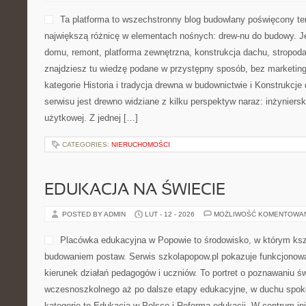
Ta platforma to wszechstronny blog budowlany poświęcony te
największą różnicę w elementach nośnych: drew-nu do budowy. Je
domu, remont, platforma zewnętrzna, konstrukcja dachu, stropodac
znajdziesz tu wiedzę podane w przystępny sposób, bez marketi
kategorie Historia i tradycja drewna w budownictwie i Konstrukcj
serwisu jest drewno widziane z kilku perspektyw naraz: inżynierski
użytkowej. Z jednej […]
CATEGORIES:
NIERUCHOMOŚCI
EDUKACJA NA ŚWIECIE
POSTED BY ADMIN
LUT - 12 - 2026
MOŻLIWOŚĆ KOMENTOWA
Placówka edukacyjna w Popowie to środowisko, w którym kszt
budowaniem postaw. Serwis szkolapopow.pl pokazuje funkcjonowa
kierunek działań pedagogów i uczniów. To portret o poznawaniu ś
wczesnoszkolnego aż po dalsze etapy edukacyjne, w duchu spoko
kategorie to Edukacja w Polsce i Reforma edukacji. W centrum ini