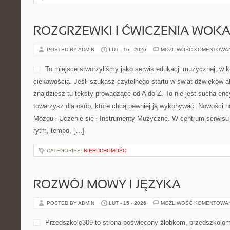
ROZGRZEWKI I ĆWICZENIA WOK
POSTED BY ADMIN
LUT - 16 - 2026
MOŻLIWOŚĆ KOMENTOWA
To miejsce stworzyliśmy jako serwis edukacji muzycznej, w k
ciekawością. Jeśli szukasz czytelnego startu w świat dźwięków a
znajdziesz tu teksty prowadzące od A do Z. To nie jest sucha enc
towarzysz dla osób, które chcą pewniej ją wykonywać. Nowości 
Mózgu i Uczenie się i Instrumenty Muzyczne. W centrum serwisu 
rytm, tempo, […]
CATEGORIES:
NIERUCHOMOŚCI
ROZWÓJ MOWY I JĘZYKA
POSTED BY ADMIN
LUT - 15 - 2026
MOŻLIWOŚĆ KOMENTOWA
Przedszkole309 to strona poświęcony żłobkom, przedszkolom