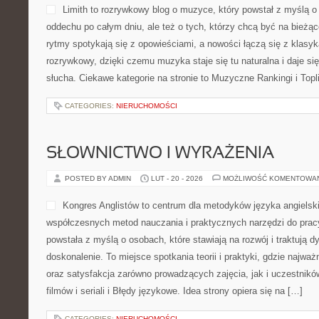
Limith to rozrywkowy blog o muzyce, który powstał z myślą o
oddechu po całym dniu, ale też o tych, którzy chcą być na bieżą
rytmy spotykają się z opowieściami, a nowości łączą się z klasy
rozrywkowy, dzięki czemu muzyka staje się tu naturalna i daje si
słucha. Ciekawe kategorie na stronie to Muzyczne Rankingi i Topl
CATEGORIES:
NIERUCHOMOŚCI
SŁOWNICTWO I WYRAŻENIA
POSTED BY ADMIN
LUT - 20 - 2026
MOŻLIWOŚĆ KOMENTOWA
Kongres Anglistów to centrum dla metodyków języka angielsk
współczesnych metod nauczania i praktycznych narzędzi do prac
powstała z myślą o osobach, które stawiają na rozwój i traktują d
doskonalenie. To miejsce spotkania teorii i praktyki, gdzie najważ
oraz satysfakcja zarówno prowadzących zajęcia, jak i uczestnikó
filmów i seriali i Błędy językowe. Idea strony opiera się na […]
CATEGORIES:
NIERUCHOMOŚCI