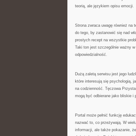
teorią, ale językiem opisu emocji.
Strona zwraca uwagę również na te
do tego, by zastanowić się nad w
prostych recept na wszystkie pro
Taki ton jest szczególnie ważny w
odpowiedzialność.
Dużą zaletą serwisu jest jego lud
które interesują się psychologią, j
na codzienność. Tęczowa Przystań 
mogą być odbierane jako bliskie i 
Portal może pełnić funkcję edukac
nazwać to, co przeżywają. W wielu
informacji, ale także pokazanie, 