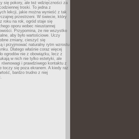
y się pokory, ale też wdzięczności za
codziennej troski. To jedna z
ych lekcji, jakie można wynieść z tak
czajnej przestrzeni. W świecie, który
z roku na rok, ogród staje się
chego oporu wobec nieustannej
owości. Przypomina, że nie wszystko
alne, aby było wartościowe. Uczy
obne zmiany, cieszyć się
ą i przyjmować naturalny rytm wzrostu
nku. Dlatego właśnie coraz więcej
do ogrodów nie z obowiązku, lecz z
kają w nich nie tylko estetyki, ale
 równowagi i prawdziwego kontaktu z
e toczy się poza ekranem. A kiedy raz
artość, bardzo trudno z niej
.