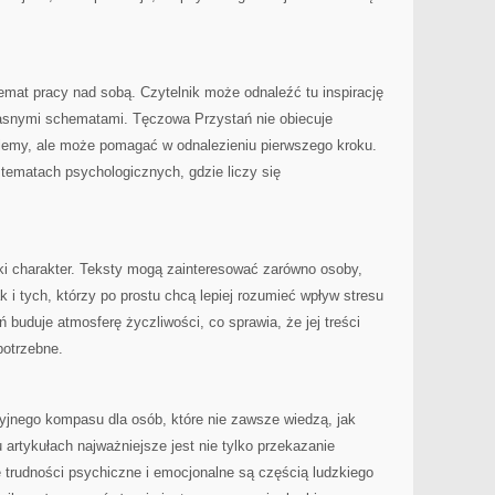
mat pracy nad sobą. Czytelnik może odnaleźć tu inspirację
łasnymi schematami. Tęczowa Przystań nie obiecuje
blemy, ale może pomagać w odnalezieniu pierwszego kroku.
 tematach psychologicznych, gdzie liczy się
zki charakter. Teksty mogą zainteresować zarówno osoby,
ak i tych, którzy po prostu chcą lepiej rozumieć wpływ stresu
buduje atmosferę życzliwości, co sprawia, że jej treści
potrzebne.
yjnego kompasu dla osób, które nie zawsze wiedzą, jak
 artykułach najważniejsze jest nie tylko przekazanie
że trudności psychiczne i emocjonalne są częścią ludzkiego