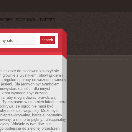
SCRIBE
FACEBOOK
TWITTER
 jeszcze do niedawna kojarzył się
 głównie z wysiłkiem, obowiązkiem i
ą regularnej pracy od wczesnej wiosny
 jesieni. Dla jednych był symbolem
mowystarczalności, dla innych
ą, która wymaga zbyt dużego
ia, aby mogła dawać prawdziwą
. Tymczasem w ostatnich latach coraz
 odkrywa, że ogród nie musi być
 aby spełniał swoją rolę. Może być
ę nieprzewidywalny, bardziej naturalny
owany, a mimo to piękny, funkcjonalny
kojący. Właśnie w tym tkwi siła
 podejścia do zielonej przestrzeni