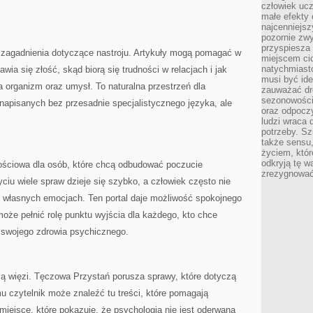
człowiek ucz
małe efekty 
najcenniejsz
pozornie zwy
przyspiesza 
 zagadnienia dotyczące nastroju. Artykuły mogą pomagać w
miejscem ci
natychmiast
ia się złość, skąd biorą się trudności w relacjach i jak
musi być ide
 organizm oraz umysł. To naturalna przestrzeń dla
zauważać dr
sezonowości
i napisanych bez przesadnie specjalistycznego języka, ale
oraz odpoczy
ludzi wraca 
potrzeby. Szu
także sensu,
życiem, któr
odkryją tę w
ściowa dla osób, które chcą odbudować poczucie
zrezygnować
iu wiele spraw dzieje się szybko, a człowiek często nie
 własnych emocjach. Ten portal daje możliwość spokojnego
może pełnić rolę punktu wyjścia dla każdego, kto chce
 swojego zdrowia psychicznego.
ą więzi. Tęczowa Przystań porusza sprawy, które dotyczą
u czytelnik może znaleźć tu treści, które pomagają
iejsce, które pokazuje, że psychologia nie jest oderwaną