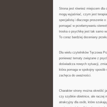
Strona jest również miejscem dla
mogą wyjaśniać, czym jest terapia
specjalistą i dlaczego proszenie 
pomagać w przełamywaniu stereoty
troska o psychikę jest tak samo w
To coraz bardziej doceniany przek
Dla wielu czytelników Tęczowa Pr
ponieważ tematy związane z psych
doświadcza nowych sytuacji, zmian
która pomaga w spokojny sposób s
zachęca do uważności.
Charakter strony można określić ja
czy szybkie obietnice, ale raczej
atrakcyjny dla osób, które szukaj