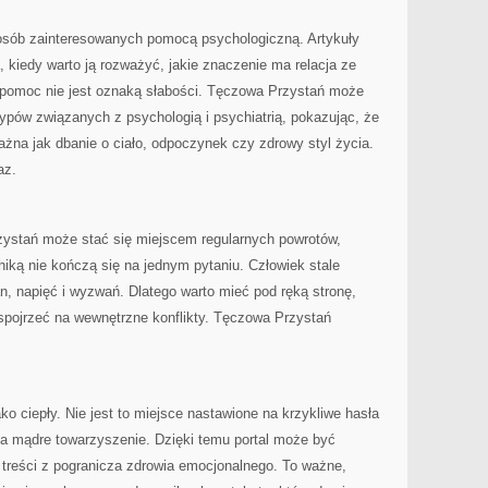
 osób zainteresowanych pomocą psychologiczną. Artykuły
, kiedy warto ją rozważyć, jakie znaczenie ma relacja ze
o pomoc nie jest oznaką słabości. Tęczowa Przystań może
pów związanych z psychologią i psychiatrią, pokazując, że
ażna jak dbanie o ciało, odpoczynek czy zdrowy styl życia.
az.
zystań może stać się miejscem regularnych powrotów,
iką nie kończą się na jednym pytaniu. Człowiek stale
, napięć i wyzwań. Dlatego warto mieć pod ręką stronę,
pojrzeć na wewnętrzne konflikty. Tęczowa Przystań
ko ciepły. Nie jest to miejsce nastawione na krzykliwe hasła
 na mądre towarzyszenie. Dzięki temu portal może być
ą treści z pogranicza zdrowia emocjonalnego. To ważne,