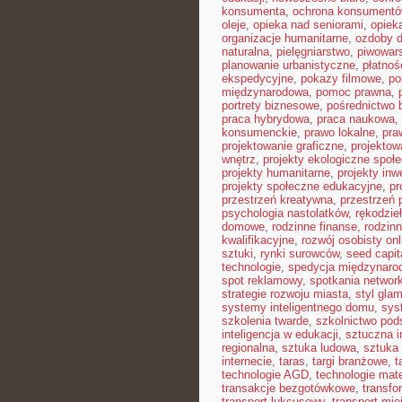
konsumenta
,
ochrona konsument
oleje
,
opieka nad seniorami
,
opiek
organizacje humanitarne
,
ozdoby 
naturalna
,
pielęgniarstwo
,
piwowar
planowanie urbanistyczne
,
płatnoś
ekspedycyjne
,
pokazy filmowe
,
po
międzynarodowa
,
pomoc prawna
,
portrety biznesowe
,
pośrednictwo 
praca hybrydowa
,
praca naukowa
,
konsumenckie
,
prawo lokalne
,
pra
projektowanie graficzne
,
projektow
wnętrz
,
projekty ekologiczne społ
projekty humanitarne
,
projekty inw
projekty społeczne edukacyjne
,
pr
przestrzeń kreatywna
,
przestrzeń 
psychologia nastolatków
,
rękodzie
domowe
,
rodzinne finanse
,
rodzinn
kwalifikacyjne
,
rozwój osobisty onl
sztuki
,
rynki surowców
,
seed capit
technologie
,
spedycja międzynaro
spot reklamowy
,
spotkania networ
strategie rozwoju miasta
,
styl gla
systemy inteligentnego domu
,
sys
szkolenia twarde
,
szkolnictwo po
inteligencja w edukacji
,
sztuczna i
regionalna
,
sztuka ludowa
,
sztuka 
internecie
,
taras
,
targi branżowe
,
t
technologie AGD
,
technologie mat
transakcje bezgotówkowe
,
transfo
transport luksusowy
,
transport mie