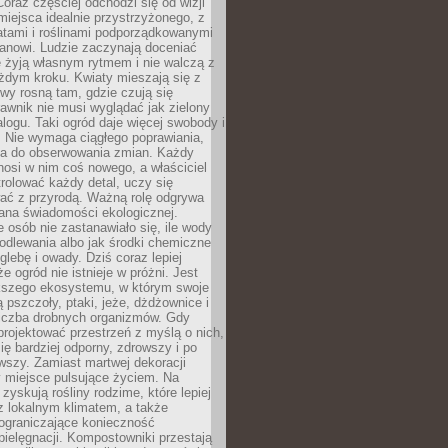
oraz częściej odchodzi się od wizji
miejsca idealnie przystrzyżonego, z
atami i roślinami podporządkowanymi
anowi. Ludzie zaczynają doceniać
e żyją własnym rytmem i nie walczą z
żdym kroku. Kwiaty mieszają się z
ewy rosną tam, gdzie czują się
trawnik nie musi wyglądać jak zielony
logu. Taki ogród daje więcej swobody i
. Nie wymaga ciągłego poprawiania,
za do obserwowania zmian. Każdy
nosi w nim coś nowego, a właściciel
rolować każdy detal, uczy się
ać z przyrodą. Ważną rolę odgrywa
iana świadomości ekologicznej.
e osób nie zastanawiało się, ile wody
odlewania albo jak środki chemiczne
glebę i owady. Dziś coraz lepiej
e ogród nie istnieje w próżni. Jest
kszego ekosystemu, w którym swoje
 pszczoły, ptaki, jeże, dżdżownice i
liczba drobnych organizmów. Gdy
rojektować przestrzeń z myślą o nich,
się bardziej odporny, zdrowszy i po
wszy. Zamiast martwej dekoracji
 miejsce pulsujące życiem. Na
 zyskują rośliny rodzime, które lepiej
z lokalnym klimatem, a także
 ograniczające konieczność
pielęgnacji. Kompostowniki przestają