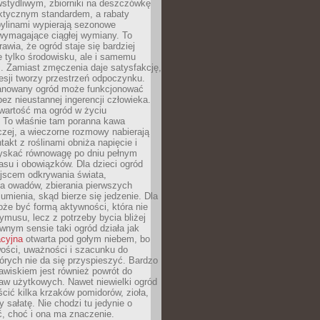
stydliwym, zbiorniki na deszczówkę
aktycznym standardem, a rabaty
bylinami wypierają sezonowe
wymagające ciągłej wymiany. To
awia, że ogród staje się bardziej
e tylko środowisku, ale i samemu
i. Zamiast zmęczenia daje satysfakcję,
esji tworzy przestrzeń odpoczynku.
anowany ogród może funkcjonować
bez nieustannej ingerencji człowieka.
wartość ma ogród w życiu
 To właśnie tam poranna kawa
zej, a wieczorne rozmowy nabierają
takt z roślinami obniża napięcie i
skać równowagę po dniu pełnym
asu i obowiązków. Dla dzieci ogród
ejscem odkrywania świata,
a owadów, zbierania pierwszych
umienia, skąd bierze się jedzenie. Dla
że być formą aktywności, która nie
ymusu, lecz z potrzeby bycia bliżej
wnym sensie taki ogród działa jak
acyjna
otwarta pod gołym niebem, bo
wości, uważności i szacunku do
órych nie da się przyspieszyć. Bardzo
wiskiem jest również powrót do
aw użytkowych. Nawet niewielki ogród
ić kilka krzaków pomidorów, zioła,
y sałatę. Nie chodzi tu jedynie o
, choć i ona ma znaczenie.