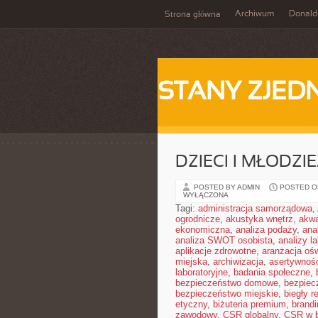
Archiwum
Donald
Strona główna
STANY ZJE
DZIECI I MŁODZI
POSTED BY ADMIN
POSTED ON
WYŁĄCZONA
Tagi:
administracja samorządowa
,
ogrodnicze
,
akustyka wnętrz
,
akwa
ekonomiczna
,
analiza podaży
,
ana
analiza SWOT osobista
,
analizy l
aplikacje zdrowotne
,
aranżacja ośw
miejska
,
archiwizacja
,
asertywnoś
laboratoryjne
,
badania społeczne
,
bezpieczeństwo domowe
,
bezpiec
bezpieczeństwo miejskie
,
biegły r
etyczny
,
biżuteria premium
,
brandi
zawodowy
,
CSR globalny
,
CSR w b