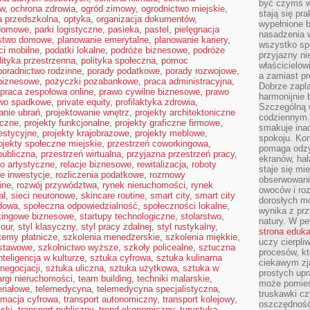
być czymś w
ów
,
ochrona zdrowia
,
ogród zimowy
,
ogrodnictwo miejskie
,
stają się pr
a przedszkolna
,
optyka
,
organizacja dokumentów
,
wypełnione 
domowe
,
parki logistyczne
,
pasieka
,
pastel
,
pielęgnacja
nasadzenia 
stwo domowe
,
planowanie emerytalne
,
planowanie kariery
,
wszystko spr
ci mobilne
,
podatki lokalne
,
podróże biznesowe
,
podróże
przyjazny ni
lityka przestrzenna
,
polityka społeczna
,
pomoc
właścicielow
poradnictwo rodzinne
,
porady podatkowe
,
porady rozwojowe
,
a zamiast pr
biznesowe
,
pożyczki pozabankowe
,
praca administracyjna
,
Dobrze zapl
praca zespołowa online
,
prawo cywilne biznesowe
,
prawo
harmonijnie 
wo spadkowe
,
private equity
,
profilaktyka zdrowia
,
Szczególną 
anie ubrań
,
projektowanie wnętrz
,
projekty architektoniczne
codziennym.
eczne
,
projekty funkcjonalne
,
projekty graficzne firmowe
,
smakuje inac
estycyjne
,
projekty krajobrazowe
,
projekty meblowe
,
spokoju. Kon
ojekty społeczne miejskie
,
przestrzeń coworkingowa
,
pomaga odzy
publiczna
,
przestrzeń wirtualna
,
przyjazna przestrzeń pracy
,
ekranów, hał
ło artystyczne
,
relacje biznesowe
,
rewitalizacja
,
roboty
staje się mi
e inwestycje
,
rozliczenia podatkowe
,
rozmowy
obserwowani
ine
,
rozwój przywództwa
,
rynek nieruchomości
,
rynek
owoców i roz
al
,
sieci neuronowe
,
skincare routine
,
smart city
,
smart city
dorosłych mo
dowa
,
społeczna odpowiedzialność
,
społeczności lokalne
,
wynika z prz
kingowe biznesowe
,
startupy technologiczne
,
stolarstwo
,
natury. W pe
mour
,
styl klasyczny
,
styl pracy zdalnej
,
styl rustykalny
,
strona eduk
temy płatnicze
,
szkolenia menedżerskie
,
szkolenia miękkie
,
uczy cierpli
dstawowe
,
szkolnictwo wyższe
,
szkoły policealne
,
sztuczna
procesów, kt
nteligencja w kulturze
,
sztuka cyfrowa
,
sztuka kulinarna
ciekawym zja
negocjacji
,
sztuka uliczna
,
sztuka użytkowa
,
sztuka w
prostych upr
argi nieruchomości
,
team building
,
techniki malarskie
,
może pomieśc
eriałowe
,
telemedycyna
,
telemedycyna specjalistyczna
,
truskawki cz
rmacja cyfrowa
,
transport autonomiczny
,
transport kolejowy
,
oszczędność
jski
,
transport publiczny
,
trend ekonomiczny
,
turystyka