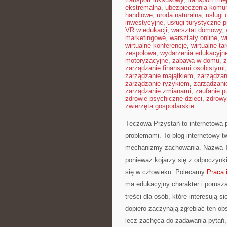
ekstremalna
,
ubezpieczenia komu
handlowe
,
uroda naturalna
,
usługi
inwestycyjne
,
usługi turystyczne 
VR w edukacji
,
warsztat domowy
,
marketingowe
,
warsztaty online
,
w
wirtualne konferencje
,
wirtualne tar
zespołowa
,
wydarzenia edukacyjn
motoryzacyjne
,
zabawa w domu
,
z
zarządzanie finansami osobistymi
zarządzanie majątkiem
,
zarządza
zarządzanie ryzykiem
,
zarządzani
zarządzanie zmianami
,
zaufanie p
zdrowie psychiczne dzieci
,
zdrowy
zwierzęta gospodarskie
Tęczowa Przystań to internetowa 
problemami. To blog internetowy 
mechanizmy zachowania. Nazwa Tę
ponieważ kojarzy się z odpoczynki
się w człowieku. Polecamy
Praca 
ma edukacyjny charakter i porusz
treści dla osób, które interesują s
dopiero zaczynają zgłębiać ten o
lecz zachęca do zadawania pytań, 