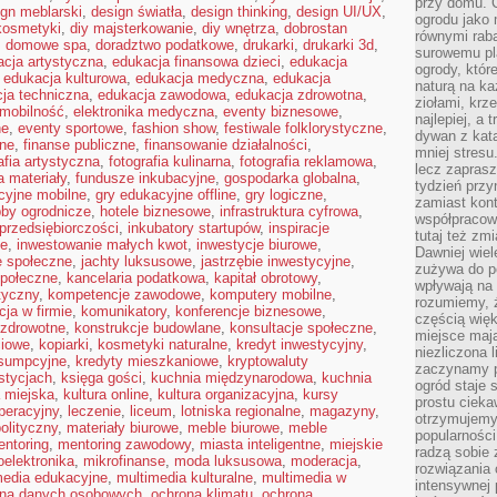
przy domu. C
ign meblarski
,
design światła
,
design thinking
,
design UI/UX
,
ogrodu jako 
kosmetyki
,
diy majsterkowanie
,
diy wnętrza
,
dobrostan
równymi rab
,
domowe spa
,
doradztwo podatkowe
,
drukarki
,
drukarki 3d
,
surowemu pl
cja artystyczna
,
edukacja finansowa dzieci
,
edukacja
ogrody, któr
,
edukacja kulturowa
,
edukacja medyczna
,
edukacja
naturą na ka
ja techniczna
,
edukacja zawodowa
,
edukacja zdrowotna
,
ziołami, krz
omobilność
,
elektronika medyczna
,
eventy biznesowe
,
najlepiej, a 
ne
,
eventy sportowe
,
fashion show
,
festiwale folklorystyczne
,
dywan z kata
jne
,
finanse publiczne
,
finansowanie działalności
,
mniej stresu
afia artystyczna
,
fotografia kulinarna
,
fotografia reklamowa
,
lecz zapras
a materiały
,
fundusze inkubacyjne
,
gospodarka globalna
,
tydzień przy
cyjne mobilne
,
gry edukacyjne offline
,
gry logiczne
,
zamiast kont
by ogrodnicze
,
hotele biznesowe
,
infrastruktura cyfrowa
,
współpracow
 przedsiębiorczości
,
inkubatory startupów
,
inspiracje
tutaj też zm
ne
,
inwestowanie małych kwot
,
inwestycje biurowe
,
Dawniej wiel
e społeczne
,
jachty luksusowe
,
jastrzębie inwestycyjne
,
zużywa do p
połeczne
,
kancelaria podatkowa
,
kapitał obrotowy
,
wpływają na 
tyczny
,
kompetencje zawodowe
,
komputery mobilne
,
rozumiemy, ż
ja w firmie
,
komunikatory
,
konferencje biznesowe
,
częścią wię
 zdrowotne
,
konstrukcje budowlane
,
konsultacje społeczne
,
miejsce mają
ciowe
,
kopiarki
,
kosmetyki naturalne
,
kredyt inwestycyjny
,
niezliczona 
nsumpcyjne
,
kredyty mieszkaniowe
,
kryptowaluty
zaczynamy p
stycjach
,
księga gości
,
kuchnia międzynarodowa
,
kuchnia
ogród staje 
a miejska
,
kultura online
,
kultura organizacyjna
,
kursy
prostu cieka
peracyjny
,
leczenie
,
liceum
,
lotniska regionalne
,
magazyny
,
otrzymujemy
olityczny
,
materiały biurowe
,
meble biurowe
,
meble
popularności
ntoring
,
mentoring zawodowy
,
miasta inteligentne
,
miejskie
radzą sobie 
oelektronika
,
mikrofinanse
,
moda luksusowa
,
moderacja
,
rozwiązania
media edukacyjne
,
multimedia kulturalne
,
multimedia w
intensywnej 
ona danych osobowych
,
ochrona klimatu
,
ochrona