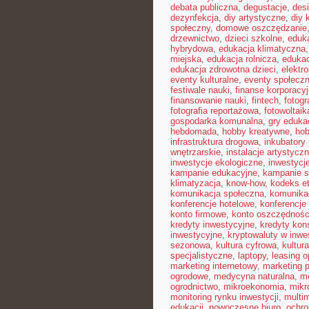
debata publiczna
,
degustacje
,
des
dezynfekcja
,
diy artystyczne
,
diy 
społeczny
,
domowe oszczędzanie
drzewnictwo
,
dzieci szkolne
,
eduka
hybrydowa
,
edukacja klimatyczna
miejska
,
edukacja rolnicza
,
edukac
edukacja zdrowotna dzieci
,
elektr
eventy kulturalne
,
eventy społecz
festiwale nauki
,
finanse korporacy
finansowanie nauki
,
fintech
,
fotogr
fotografia reportażowa
,
fotowoltaik
gospodarka komunalna
,
gry eduka
hebdomada
,
hobby kreatywne
,
hob
infrastruktura drogowa
,
inkubatory
wnętrzarskie
,
instalacje artystycz
inwestycje ekologiczne
,
inwestycj
kampanie edukacyjne
,
kampanie s
klimatyzacja
,
know-how
,
kodeks e
komunikacja społeczna
,
komunikac
konferencje hotelowe
,
konferencje
konto firmowe
,
konto oszczędnoś
kredyty inwestycyjne
,
kredyty ko
inwestycyjne
,
kryptowaluty w inwe
sezonowa
,
kultura cyfrowa
,
kultur
specjalistyczne
,
laptopy
,
leasing o
marketing internetowy
,
marketing p
ogrodowe
,
medycyna naturalna
,
me
ogrodnictwo
,
mikroekonomia
,
mikr
monitoring rynku inwestycji
,
multi
edukacji
,
nowoczesne biuro
,
ochr