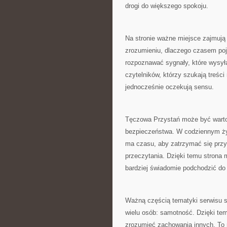
drogi do większego spokoju.
Na stronie ważne miejsce zajmują
zrozumieniu, dlaczego czasem pojaw
rozpoznawać sygnały, które wysyła
czytelników, którzy szukają treśc
jednocześnie oczekują sensu.
Tęczowa Przystań może być warto
bezpieczeństwa. W codziennym życ
ma czasu, aby zatrzymać się przy
przeczytania. Dzięki temu strona 
bardziej świadomie podchodzić do
Ważną częścią tematyki serwisu s
wielu osób: samotność. Dzięki tem
zrozumieć zachowania innych. To m