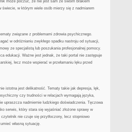
lnik może poczuć, że nie jest sam ze swoim brakiem
w świecie, w którym wiele osób mierzy się z nadmiarem
tematy związane z problemami zdrowia psychicznego.
ać w odróżnianiu zwykłego spadku nastroju od sytuacji,
mowy ze specjalistą lub poszukania profesjonalnej pomocy.
ca edukacji. Ważne jest jednak, że taki portal nie zastępuje
lekarskiej, lecz może wspierać w przełamaniu lęku przed
e istotna jest delikatność. Tematy takie jak depresja, lęk,
psychiczny czy trudności w relacjach wymagają języka,
 nie upraszcza nadmiernie ludzkiego doświadczenia. Tęczowa
o serwis, który stara się wyjaśniać złożone sprawy w
czytelnik nie czuje się przytłoczony, lecz stopniowo
zumieć własną sytuację.