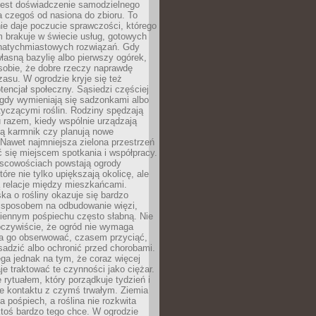
jest doświadczenie samodzielnego
 czegoś od nasiona do zbioru. To
e daje poczucie sprawczości, którego
m brakuje w świecie usług, gotowych
 natychmiastowych rozwiązań. Gdy
łasną bazylię albo pierwszy ogórek,
sobie, że dobre rzeczy naprawdę
zasu. W ogrodzie kryje się też
tencjał społeczny. Sąsiedzi częściej
 gdy wymieniają się sadzonkami albo
yczącymi roślin. Rodziny spędzają
 razem, kiedy wspólnie urządzają
ją karmnik czy planują nowe
Nawet najmniejsza zielona przestrzeń
 się miejscem spotkania i współpracy.
jscowościach powstają ogrody
tóre nie tylko upiększają okolicę, ale
ą relacje między mieszkańcami.
ka o rośliny okazuje się bardzo
sposobem na odbudowanie więzi,
ziennym pośpiechu często słabną. Nie
oczywiście, że ogród nie wymaga
ba go obserwować, czasem przyciąć,
sadzić albo ochronić przed chorobami.
ga jednak na tym, że coraz więcej
je traktować te czynności jako ciężar.
e rytuałem, który porządkuje tydzień i
ie kontaktu z czymś trwałym. Ziemia
a pośpiech, a roślina nie rozkwita
ktoś bardzo tego chce. W ogrodzie