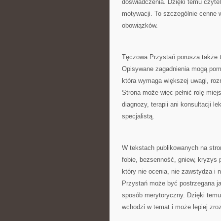
doświadczenia. Dzięki temu czyte
motywacji. To szczególnie cenne 
obowiązków.
Tęczowa Przystań porusza także 
Opisywane zagadnienia mogą pomag
która wymaga większej uwagi, roz
Strona może więc pełnić rolę miejs
diagnozy, terapii ani konsultacji 
specjalistą.
W tekstach publikowanych na stroni
fobie, bezsenność, gniew, kryzys 
który nie ocenia, nie zawstydza i
Przystań może być postrzegana jak
sposób merytoryczny. Dzięki temu 
wchodzi w temat i może lepiej zro