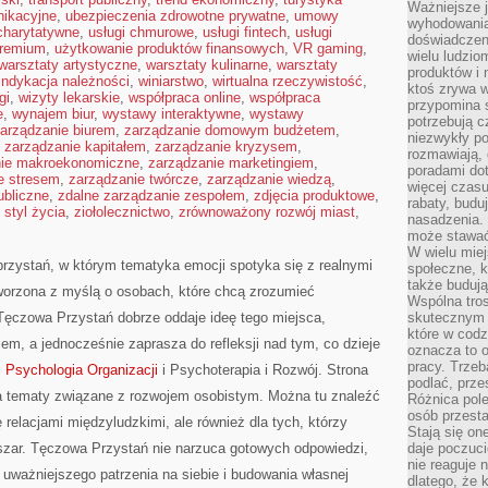
Ważniejsze 
nikacyjne
,
ubezpieczenia zdrowotne prywatne
,
umowy
wyhodowania
 charytatywne
,
usługi chmurowe
,
usługi fintech
,
usługi
doświadczeni
premium
,
użytkowanie produktów finansowych
,
VR gaming
,
wielu ludzio
warsztaty artystyczne
,
warsztaty kulinarne
,
warsztaty
produktów i
indykacja należności
,
winiarstwo
,
wirtualna rzeczywistość
,
ktoś zrywa w
gi
,
wizyty lekarskie
,
współpraca online
,
współpraca
przypomina 
e
,
wynajem biur
,
wystawy interaktywne
,
wystawy
potrzebują c
arządzanie biurem
,
zarządzanie domowym budżetem
,
niezwykły po
,
zarządzanie kapitałem
,
zarządzanie kryzysem
,
rozmawiają,
nie makroekonomiczne
,
zarządzanie marketingiem
,
poradami dot
e stresem
,
zarządzanie twórcze
,
zarządzanie wiedzą
,
więcej czasu
ubliczne
,
zdalne zarządzanie zespołem
,
zdjęcia produktowe
,
rabaty, budu
 styl życia
,
ziołolecznictwo
,
zrównoważony rozwój miast
,
nasadzenia. 
może stawać
W wielu mie
przystań, w którym tematyka emocji spotyka się z realnymi
społeczne, k
także buduj
tworzona z myślą o osobach, które chcą zrozumieć
Wspólna tros
czowa Przystań dobrze oddaje ideę tego miejsca,
skutecznym 
które w cod
em, a jednocześnie zaprasza do refleksji nad tym, co dzieje
oznacza to 
pracy. Trze
i Psychologia Organizacji
i Psychoterapia i Rozwój. Strona
podlać, prze
a tematy związane z rozwojem osobistym. Można tu znaleźć
Różnica pole
osób przesta
ię relacjami międzyludzkimi, ale również dla tych, którzy
Stają się on
bszar. Tęczowa Przystań nie narzuca gotowych odpowiedzi,
daje poczuc
nie reaguje n
uważniejszego patrzenia na siebie i budowania własnej
dlatego, że 