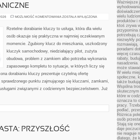
Ważniejsze 
ANICZNE
wyhodowania
doświadczeni
wielu ludzio
BLOKADY
 2026
MOŻLIWOŚĆ KOMENTOWANIA
ZOSTAŁA WYŁĄCZONA
MECHANICZNE
produktów i
ktoś zrywa w
Rzetelne dorabianie kluczy to usługa, która dla wielu
przypomina 
potrzebują c
osób okazuje się praktyczna w najmniej oczekiwanym
niezwykły po
momencie. Zgubiony klucz do mieszkania, uszkodzony
rozmawiają,
poradami dot
kluczyk samochodowy, niedziałający pilot, zużyta
więcej czasu
rabaty, budu
obudowa, problem z zamkiem albo potrzeba wykonania
nasadzenia. 
zapasowego kompletu to sytuacje, w których liczy się
może stawać
W wielu mie
ona dorabianiu kluczy prezentuje czytelną ofertę
społeczne, k
ą sprawdzonego punktu zajmującego się kluczami, zamkami,
także buduj
Wspólna tros
usługami związanymi z codziennym bezpieczeństwem. Już
skutecznym 
które w cod
oznacza to 
pracy. Trze
podlać, prze
Różnica pole
osób przesta
Stają się on
IASTA: PRZYSZŁOŚĆ
daje poczuc
nie reaguje n
dlatego, że 