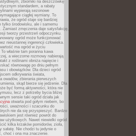
stydliwym, zbiorniki na deszczówkę
aktycznym standardem, a rabaty
bylinami wypierają sezonowe
wymagające ciągłej wymiany. To
awia, że ogród staje się bardziej
e tylko środowisku, ale i samemu
i. Zamiast zmęczenia daje satysfakcję,
esji tworzy przestrzeń odpoczynku.
anowany ogród może funkcjonować
bez nieustannej ingerencji człowieka.
wartość ma ogród w życiu
 To właśnie tam poranna kawa
zej, a wieczorne rozmowy nabierają
takt z roślinami obniża napięcie i
skać równowagę po dniu pełnym
asu i obowiązków. Dla dzieci ogród
ejscem odkrywania świata,
a owadów, zbierania pierwszych
umienia, skąd bierze się jedzenie. Dla
że być formą aktywności, która nie
ymusu, lecz z potrzeby bycia bliżej
wnym sensie taki ogród działa jak
acyjna
otwarta pod gołym niebem, bo
wości, uważności i szacunku do
órych nie da się przyspieszyć. Bardzo
wiskiem jest również powrót do
aw użytkowych. Nawet niewielki ogród
ić kilka krzaków pomidorów, zioła,
y sałatę. Nie chodzi tu jedynie o
, choć i ona ma znaczenie.