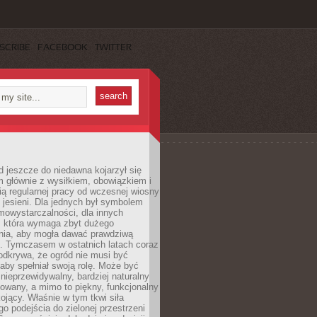
SCRIBE
FACEBOOK
TWITTER
 jeszcze do niedawna kojarzył się
 głównie z wysiłkiem, obowiązkiem i
ą regularnej pracy od wczesnej wiosny
 jesieni. Dla jednych był symbolem
mowystarczalności, dla innych
ą, która wymaga zbyt dużego
ia, aby mogła dawać prawdziwą
. Tymczasem w ostatnich latach coraz
 odkrywa, że ogród nie musi być
 aby spełniał swoją rolę. Może być
ę nieprzewidywalny, bardziej naturalny
owany, a mimo to piękny, funkcjonalny
kojący. Właśnie w tym tkwi siła
 podejścia do zielonej przestrzeni