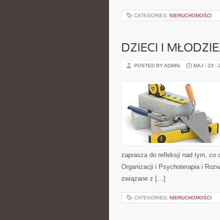
CATEGORIES:
NIERUCHOMOŚCI
DZIECI I MŁODZI
POSTED BY ADMIN
MAJ - 23 -
zaprasza do refleksji nad tym, co
Organizacji i Psychoterapia i Roz
związane z […]
CATEGORIES:
NIERUCHOMOŚCI