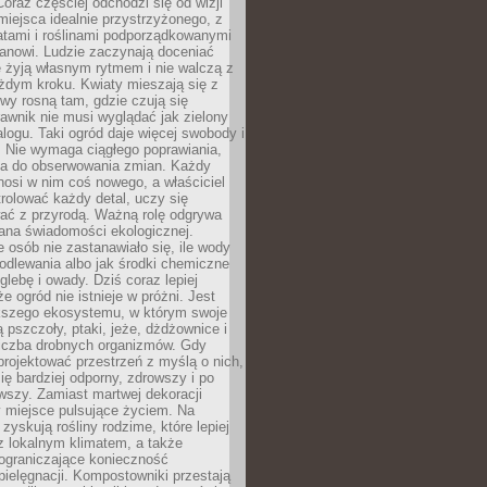
oraz częściej odchodzi się od wizji
miejsca idealnie przystrzyżonego, z
atami i roślinami podporządkowanymi
anowi. Ludzie zaczynają doceniać
e żyją własnym rytmem i nie walczą z
żdym kroku. Kwiaty mieszają się z
ewy rosną tam, gdzie czują się
trawnik nie musi wyglądać jak zielony
logu. Taki ogród daje więcej swobody i
. Nie wymaga ciągłego poprawiania,
za do obserwowania zmian. Każdy
nosi w nim coś nowego, a właściciel
rolować każdy detal, uczy się
ać z przyrodą. Ważną rolę odgrywa
iana świadomości ekologicznej.
e osób nie zastanawiało się, ile wody
odlewania albo jak środki chemiczne
glebę i owady. Dziś coraz lepiej
e ogród nie istnieje w próżni. Jest
kszego ekosystemu, w którym swoje
 pszczoły, ptaki, jeże, dżdżownice i
liczba drobnych organizmów. Gdy
rojektować przestrzeń z myślą o nich,
się bardziej odporny, zdrowszy i po
wszy. Zamiast martwej dekoracji
 miejsce pulsujące życiem. Na
 zyskują rośliny rodzime, które lepiej
z lokalnym klimatem, a także
 ograniczające konieczność
pielęgnacji. Kompostowniki przestają