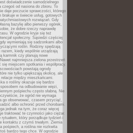
jest doświadczenie samodzielnego
 czegoś od nasiona do zbioru. To
e daje poczucie sprawczości, którego
m brakuje w świecie usług, gotowych
 natychmiastowych rozwiązań. Gdy
łasną bazylię albo pierwszy ogórek,
sobie, że dobre rzeczy naprawdę
zasu. W ogrodzie kryje się też
tencjał społeczny. Sąsiedzi częściej
 gdy wymieniają się sadzonkami albo
yczącymi roślin. Rodziny spędzają
 razem, kiedy wspólnie urządzają
ją karmnik czy planują nowe
Nawet najmniejsza zielona przestrzeń
 się miejscem spotkania i współpracy.
jscowościach powstają ogrody
tóre nie tylko upiększają okolicę, ale
ą relacje między mieszkańcami.
ka o rośliny okazuje się bardzo
sposobem na odbudowanie więzi,
ziennym pośpiechu często słabną. Nie
oczywiście, że ogród nie wymaga
ba go obserwować, czasem przyciąć,
sadzić albo ochronić przed chorobami.
ga jednak na tym, że coraz więcej
je traktować te czynności jako ciężar.
e rytuałem, który porządkuje tydzień i
ie kontaktu z czymś trwałym. Ziemia
a pośpiech, a roślina nie rozkwita
ktoś bardzo tego chce. W ogrodzie