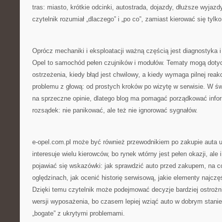
tras: miasto, krótkie odcinki, autostrada, dojazdy, dłuższe wyjazd
czytelnik rozumiał „dlaczego” i „po co”, zamiast kierować się tylk
Oprócz mechaniki i eksploatacji ważną częścią jest diagnostyka i
Opel to samochód pełen czujników i modułów. Tematy mogą dotycz
ostrzeżenia, kiedy błąd jest chwilowy, a kiedy wymaga pilnej reakc
problemu z głową: od prostych kroków po wizytę w serwisie. W świ
na sprzeczne opinie, dlatego blog ma pomagać porządkować info
rozsądek: nie panikować, ale też nie ignorować sygnałów.
e-opel.com.pl może być również przewodnikiem po zakupie auta 
interesuje wielu kierowców, bo rynek wtórny jest pełen okazji, ale
pojawiać się wskazówki: jak sprawdzić auto przed zakupem, na 
oględzinach, jak ocenić historię serwisową, jakie elementy najczę
Dzięki temu czytelnik może podejmować decyzje bardziej ostrożn
wersji wyposażenia, bo czasem lepiej wziąć auto w dobrym stanie
„bogate” z ukrytymi problemami.