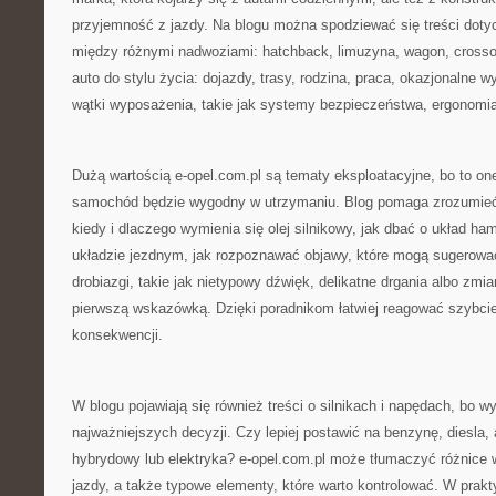
przyjemność z jazdy. Na blogu można spodziewać się treści doty
między różnymi nadwoziami: hatchback, limuzyna, wagon, crosso
auto do stylu życia: dojazdy, trasy, rodzina, praca, okazjonalne 
wątki wyposażenia, takie jak systemy bezpieczeństwa, ergonomia
Dużą wartością e-opel.com.pl są tematy eksploatacyjne, bo to on
samochód będzie wygodny w utrzymaniu. Blog pomaga zrozumieć 
kiedy i dlaczego wymienia się olej silnikowy, jak dbać o układ h
układzie jezdnym, jak rozpoznawać objawy, które mogą sugerowa
drobiazgi, takie jak nietypowy dźwięk, delikatne drgania albo zmi
pierwszą wskazówką. Dzięki poradnikom łatwiej reagować szybcie
konsekwencji.
W blogu pojawiają się również treści o silnikach i napędach, bo wy
najważniejszych decyzji. Czy lepiej postawić na benzynę, diesla
hybrydowy lub elektryka? e-opel.com.pl może tłumaczyć różnice w
jazdy, a także typowe elementy, które warto kontrolować. W prakt