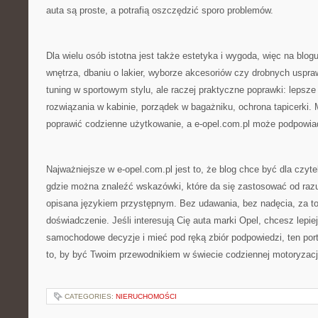
auta są proste, a potrafią oszczędzić sporo problemów.
Dla wielu osób istotna jest także estetyka i wygoda, więc na blogu
wnętrza, dbaniu o lakier, wyborze akcesoriów czy drobnych uspra
tuning w sportowym stylu, ale raczej praktyczne poprawki: lepsze
rozwiązania w kabinie, porządek w bagażniku, ochrona tapicerki. 
poprawić codzienne użytkowanie, a e-opel.com.pl może podpowiada
Najważniejsze w e-opel.com.pl jest to, że blog chce być dla czyte
gdzie można znaleźć wskazówki, które da się zastosować od razu,
opisana językiem przystępnym. Bez udawania, bez nadęcia, za to
doświadczenie. Jeśli interesują Cię auta marki Opel, chcesz lepie
samochodowe decyzje i mieć pod ręką zbiór podpowiedzi, ten port
to, by być Twoim przewodnikiem w świecie codziennej motoryzacj
CATEGORIES:
NIERUCHOMOŚCI