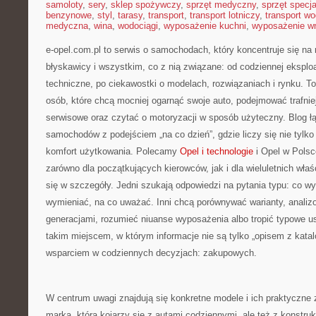
samoloty
,
sery
,
sklep spożywczy
,
sprzęt medyczny
,
sprzęt specja
benzynowe
,
styl
,
tarasy
,
transport
,
transport lotniczy
,
transport w
medyczna
,
wina
,
wodociągi
,
wyposażenie kuchni
,
wyposażenie wn
e-opel.com.pl to serwis o samochodach, który koncentruje się na
błyskawicy i wszystkim, co z nią związane: od codziennej eksploa
techniczne, po ciekawostki o modelach, rozwiązaniach i rynku. T
osób, które chcą mocniej ogarnąć swoje auto, podejmować trafni
serwisowe oraz czytać o motoryzacji w sposób użyteczny. Blog ł
samochodów z podejściem „na co dzień”, gdzie liczy się nie tylko s
komfort użytkowania. Polecamy
Opel i technologie
i Opel w Polsc
zarówno dla początkujących kierowców, jak i dla wieluletnich właści
się w szczegóły. Jedni szukają odpowiedzi na pytania typu: co wy
wymieniać, na co uważać. Inni chcą porównywać warianty, analiz
generacjami, rozumieć niuanse wyposażenia albo tropić typowe us
takim miejscem, w którym informacje nie są tylko „opisem z katal
wsparciem w codziennych decyzjach: zakupowych.
W centrum uwagi znajdują się konkretne modele i ich praktyczne 
marka, która kojarzy się z autami codziennymi, ale też z konstruk