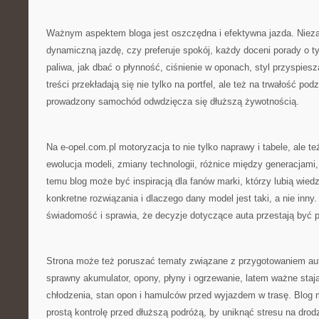
Ważnym aspektem bloga jest oszczędna i efektywna jazda. Niezal
dynamiczną jazdę, czy preferuje spokój, każdy doceni porady o t
paliwa, jak dbać o płynność, ciśnienie w oponach, styl przyspies
treści przekładają się nie tylko na portfel, ale też na trwałość po
prowadzony samochód odwdzięcza się dłuższą żywotnością.
Na e-opel.com.pl motoryzacja to nie tylko naprawy i tabele, ale te
ewolucja modeli, zmiany technologii, różnice między generacjami,
temu blog może być inspiracją dla fanów marki, którzy lubią wiedz
konkretne rozwiązania i dlaczego dany model jest taki, a nie inny
świadomość i sprawia, że decyzje dotyczące auta przestają być 
Strona może też poruszać tematy związane z przygotowaniem aut
sprawny akumulator, opony, płyny i ogrzewanie, latem ważne stają
chłodzenia, stan opon i hamulców przed wyjazdem w trasę. Blog 
prostą kontrolę przed dłuższą podróżą, by uniknąć stresu na drod