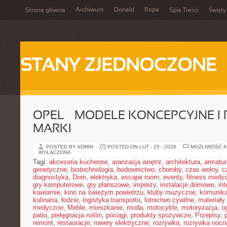
Archiwum
Donald
Ropa
Strona główna
Spis Treści
Święty
STANY ZJEDNOCZONE
OPEL – MODELE KONCEPCYJNE I
MARKI
POSTED BY ADMIN
POSTED ON LUT - 25 - 2026
MOŻLIWOŚĆ 
WYŁĄCZONA
Tagi:
akcesoria kuchenne
,
aranżacja wnętrz
,
architektura
,
armatur
genetyczne
,
biotechnologia
,
budownictwo
,
choroby
,
czas wolny
,
c
diagnostyka
,
Dom
,
elektryka
,
escape room
,
eventy
,
fitness medy
gry komputerowe
,
gry planszowe
,
imprezy
,
instalacje domowe
,
in
kawiarnie
,
kino na świeżym powietrzu
,
kluby muzyczne
,
komunika
kulinaria
,
łodzie
,
logistyka transportu
,
lotnictwo cywilne
,
materiały
medyczne
,
Meble
,
mieszkanie
,
moda
,
motocykle
,
motoryzacja
,
o
patio
,
pielęgnacja roślin
,
pociągi
,
produkty spożywcze
,
Przepisy
,
remont
,
restauracje
,
rowery elektryczne
,
rozrywka
,
rozrywka nocn