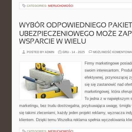
CATEGORIES:
NIERUCHOMOŚCI
WYBÓR ODPOWIEDNIEGO PAKIE
UBEZPIECZENIOWEGO MOŻE ZA
WSPARCIE W WIELU
POSTED BY ADMIN
GRU - 14 - 2025
MOŻLIWOŚĆ KOMENTOWA
Firmy marketingowe posiada
swoim interesantom. Produ
efektywnej, przynoszącej zy
się się zastanowić nad ofer
marketingowej, która oferuj
To jedna z w największym s
marketingu, bez trudu dostrzegalna, przykuwająca uwagę, śmigła w
się takimi zleceniami, każdy jeden projekt reklamy, wyznacza in
klientem. Dzięki temu Wszelka reklama spełnia wyczekiwania klie
CATEGORIES:
NIERUCHOMOŚCI