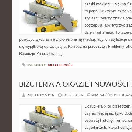
sztuki makijażu i piękna Sz
to portal, w którym miłośnic
stylizacji twarzy znajdą pr
potrzebują, aby tworzyć za
dzień i od święta. To przew
połączyć wyobraźnię z profesjonalną wiedzą, aby ich stylizacje dł
się wyjątkową oprawą stylu. Koniecznie przeczytaj: Problemy Skó
Recenzje Produktów. […]
CATEGORIES:
NIERUCHOMOŚCI
BIŻUTERIA A OKAZJE I NOWOŚC
POSTED BY ADMIN
LIS - 26 - 2025
MOŻLIWOŚĆ KOMENTOWAN
DoJubilera.pl to przestrzeń
czymś więcej niż tylko dod
osobistą historię. Ten serw
czytelnikach, które kochają 