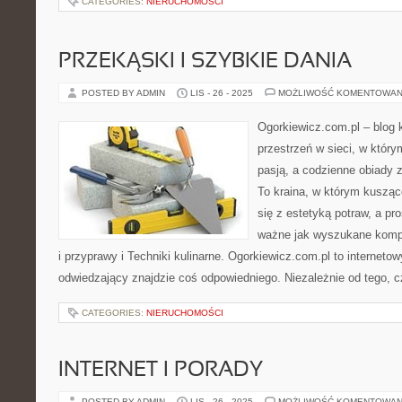
CATEGORIES:
NIERUCHOMOŚCI
PRZEKĄSKI I SZYBKIE DANIA
POSTED BY ADMIN
LIS - 26 - 2025
MOŻLIWOŚĆ KOMENTOWAN
Ogorkiewicz.com.pl – blog 
przestrzeń w sieci, w który
pasją, a codzienne obiady z
To kraina, w którym kuszą
się z estetyką potraw, a pr
ważne jak wyszukane kompo
i przyprawy i Techniki kulinarne. Ogorkiewicz.com.pl to internetow
odwiedzający znajdzie coś odpowiedniego. Niezależnie od tego, 
CATEGORIES:
NIERUCHOMOŚCI
INTERNET I PORADY
POSTED BY ADMIN
LIS - 26 - 2025
MOŻLIWOŚĆ KOMENTOWAN