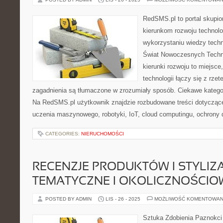
RedSMS.pl to portal skupi
kierunkom rozwoju technolo
wykorzystaniu wiedzy tech
Świat Nowoczesnych Technol
kierunki rozwoju to miejsce
technologii łączy się z rzet
zagadnienia są tłumaczone w zrozumiały sposób. Ciekawe kategori
Na RedSMS.pl użytkownik znajdzie rozbudowane treści dotyczące
uczenia maszynowego, robotyki, IoT, cloud computingu, ochrony d
CATEGORIES:
NIERUCHOMOŚCI
RECENZJE PRODUKTÓW I STYLIZ
TEMATYCZNE I OKOLICZNOŚCIO
POSTED BY ADMIN
LIS - 26 - 2025
MOŻLIWOŚĆ KOMENTOWAN
Sztuka Zdobienia Paznokci 