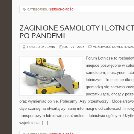
CATEGORIES:
NIERUCHOMOŚCI
ZAGINIONE SAMOLOTY I LOTNIC
PO PANDEMII
POSTED BY ADMIN
LIS - 27 - 2025
MOŻLIWOŚĆ KOMENTOWAN
Forum Lotnicze to rozbudo
miejsce poświęcone w całoś
samolotem, maszynom lata
lotniczym. To miejsce dla e
gromadzą się zarówno zawod
początkujące, chcący posze
oraz wymieniać opinie. Polecamy: Asy przestworzy i Modelarstwo
daje szansę na otwartą wymianę informacji o odrzutowcach lini
transportowym lotnictwie pasażerskim i lotnictwie ogólnym. Użyt
wyjaśnienia, […]