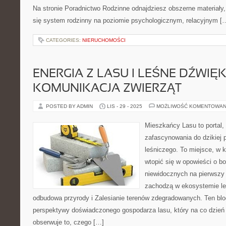
Na stronie Poradnictwo Rodzinne odnajdziesz obszerne materiały, 
się system rodzinny na poziomie psychologicznym, relacyjnym [
CATEGORIES:
NIERUCHOMOŚCI
ENERGIA Z LASU I LEŚNE DŹWIĘKI
KOMUNIKACJA ZWIERZĄT
POSTED BY ADMIN
LIS - 29 - 2025
MOŻLIWOŚĆ KOMENTOWAN
Mieszkańcy Lasu to portal, 
zafascynowania do dzikiej p
leśniczego. To miejsce, w 
wtopić się w opowieści o bo
niewidocznych na pierwszy 
zachodzą w ekosystemie le
odbudowa przyrody i Zalesianie terenów zdegradowanych. Ten blo
perspektywy doświadczonego gospodarza lasu, który na co dzień 
obserwuje to, czego […]