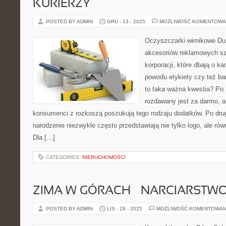
KURIERZY
POSTED BY ADMIN
GRU - 13 - 2025
MOŻLIWOŚĆ KOMENTOWA
Oczyszczarki wirnikowe Du
akcesoriów reklamowych sz
korporacji, które dbają o k
powodu etykiety czy też ba
to taka ważna kwestia? Po 
rozdawany jest za darmo, 
konsumenci z rozkoszą poszukują tego rodzaju dodatków. Po drug
narodzenie niezwykle często przedstawiają nie tylko logo, ale rów
Dla […]
CATEGORIES:
NIERUCHOMOŚCI
ZIMA W GÓRACH – NARCIARSTWO 
POSTED BY ADMIN
LIS - 29 - 2025
MOŻLIWOŚĆ KOMENTOWAN