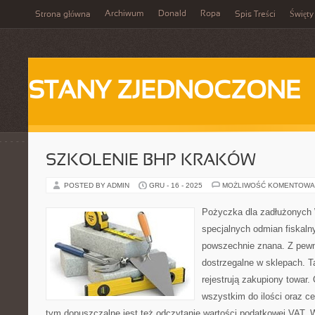
Archiwum
Donald
Ropa
Strona główna
Spis Treści
Święty
STANY ZJEDNOCZONE
SZKOLENIE BHP KRAKÓW
POSTED BY ADMIN
GRU - 16 - 2025
MOŻLIWOŚĆ KOMENTOWA
Pożyczka dla zadłużonych 
specjalnych odmian fiskaln
powszechnie znana. Z pewn
dostrzegalne w sklepach. Ta
rejestrują zakupiony towar.
wszystkim do ilości oraz c
tym dopuszczalne jest też odczytanie wartości podatkowej VAT. W