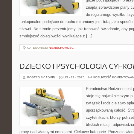
gdzie początkujący i prakty
znajdą sprawdzone plany ć
do regularnego wysiłku fizy
funkcjonalne podejście do ruchu rozumiany jest tutaj jako sposób n
siłowni. Na stronie prezentujemy, jak trenować świadomie, aby p
zmniejszyć dolegliwości wynikające z […]
CATEGORIES:
NIERUCHOMOŚCI
DZIECKO I PSYCHOLOGIA CYFR
POSTED BY ADMIN
LIS - 29 - 2025
MOŻLIWOŚĆ KOMENTOWAN
Poradnictwo Rodzinne jest 
staje się najważniejszym p
związek i rodzicielstwo spla
uporządkowaną całość. Str
czytelnikach, którzy potrze
bliskich relacji, odpowiedzi
pracy nad własnymi emocjami. Ciekawe kategorie: Poczucie własne