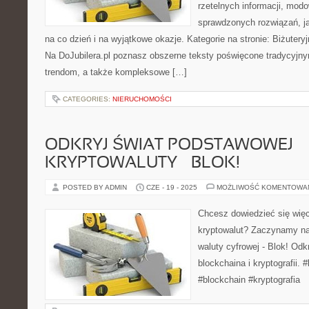
rzetelnych informacji, modo
sprawdzonych rozwiązań, ja
na co dzień i na wyjątkowe okazje. Kategorie na stronie: Biżuteryj
Na DoJubilera.pl poznasz obszerne teksty poświęcone tradycy
trendom, a także kompleksowe […]
CATEGORIES:
NIERUCHOMOŚCI
ODKRYJ ŚWIAT PODSTAWOWEJ
KRYPTOWALUTY – BLOK!
POSTED BY ADMIN
CZE - 19 - 2025
MOŻLIWOŚĆ KOMENTOWA
Chcesz dowiedzieć się więc
kryptowalut? Zaczynamy n
waluty cyfrowej - Blok! Odk
blockchaina i kryptografii. 
#blockchain #kryptografia