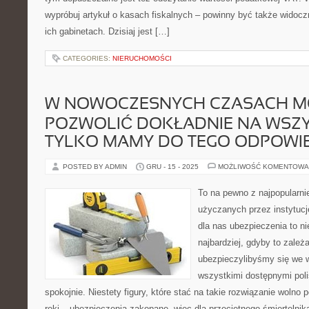
wypróbuj artykuł o kasach fiskalnych – powinny być także widocz
ich gabinetach. Dzisiaj jest […]
CATEGORIES:
NIERUCHOMOŚCI
W NOWOCZESNYCH CZASACH M
POZWOLIĆ DOKŁADNIE NA WSZYS
TYLKO MAMY DO TEGO ODPOWI
POSTED BY ADMIN
GRU - 15 - 2025
MOŻLIWOŚĆ KOMENTOWA
To na pewno z najpopularn
użyczanych przez instytuc
dla nas ubezpieczenia to ni
najbardziej, gdyby to zależ
ubezpieczylibyśmy się we 
wszystkimi dostępnymi pol
spokojnie. Niestety figury, które stać na takie rozwiązanie wolno 
ręki – ubezpieczenia zakopane, więc dla przeciętnego śmiertelnik