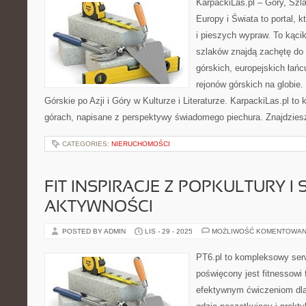
KarpackiLas.pl – Góry, Szl
Europy i Świata to portal, k
i pieszych wypraw. To kącik
szlaków znajdą zachętę do
górskich, europejskich łań
rejonów górskich na globie
Górskie po Azji i Góry w Kulturze i Literaturze. KarpackiLas.pl t
górach, napisane z perspektywy świadomego piechura. Znajdzies
CATEGORIES:
NIERUCHOMOŚCI
FIT INSPIRACJE Z POPKULTURY I 
AKTYWNOŚCI
POSTED BY ADMIN
LIS - 29 - 2025
MOŻLIWOŚĆ KOMENTOWAN
PT6.pl to kompleksowy serwi
poświęcony jest fitnessowi
efektywnym ćwiczeniom dla