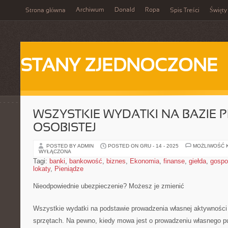
Archiwum
Donald
Ropa
Strona główna
Spis Treści
Święty
STANY ZJEDNOCZONE
WSZYSTKIE WYDATKI NA BAZIE
OSOBISTEJ
POSTED BY ADMIN
POSTED ON GRU - 14 - 2025
MOŻLIWOŚĆ 
WYŁĄCZONA
Tagi:
banki
,
bankowość
,
biznes
,
Ekonomia
,
finanse
,
giełda
,
gospo
lokaty
,
Pieniądze
Nieodpowiednie ubezpieczenie? Możesz je zmienić
Wszystkie wydatki na podstawie prowadzenia własnej aktywności 
sprzętach. Na pewno, kiedy mowa jest o prowadzeniu własnego p