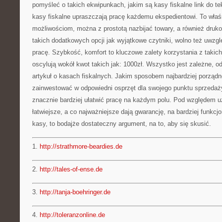
pomyśleć o takich ekwipunkach, jakim są kasy fiskalne link do t
kasy fiskalne upraszczają pracę każdemu ekspedientowi. To właśn
możliwościom, można z prostotą nazbijać towary, a również dru
takich dodatkowych opcji jak wyjątkowe czytniki, wolno też uwzglę
pracę. Szybkość, komfort to kluczowe zalety korzystania z taki
oscylują wokół kwot takich jak: 1000zł. Wszystko jest zależne, od 
artykuł o kasach fiskalnych. Jakim sposobem najbardziej porządn
zainwestować w odpowiedni osprzęt dla swojego punktu sprzedaż
znacznie bardziej ułatwić pracę na każdym polu. Pod względem u
łatwiejsze, a co najważniejsze dają gwarancję, na bardziej funkcjo
kasy, to bodajże dostateczny argument, na to, aby się skusić.
1.
http://strathmore-beardies.de
2.
http://tales-of-ense.de
3.
http://tanja-boehringer.de
4.
http://toleranzonline.de