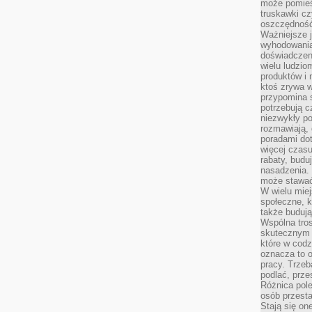
może pomieśc
truskawki cz
oszczędność
Ważniejsze 
wyhodowania
doświadczeni
wielu ludzio
produktów i
ktoś zrywa w
przypomina 
potrzebują c
niezwykły po
rozmawiają,
poradami dot
więcej czasu
rabaty, budu
nasadzenia. 
może stawać
W wielu mie
społeczne, k
także buduj
Wspólna tros
skutecznym 
które w cod
oznacza to 
pracy. Trze
podlać, prze
Różnica pole
osób przesta
Stają się on