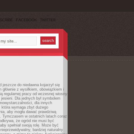
SCRIBE
FACEBOOK
TWITTER
 jeszcze do niedawna kojarzył się
 głównie z wysiłkiem, obowiązkiem i
ą regularnej pracy od wczesnej wiosny
 jesieni. Dla jednych był symbolem
mowystarczalności, dla innych
ą, która wymaga zbyt dużego
ia, aby mogła dawać prawdziwą
. Tymczasem w ostatnich latach coraz
 odkrywa, że ogród nie musi być
 aby spełniał swoją rolę. Może być
ę nieprzewidywalny, bardziej naturalny