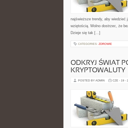
najświeższe trendy, aby wiedzieć 
wziętością. Wolno dostrzec, że b
Dzieje się tak […]
CATEGORIES:
ZDROWIE
ODKRYJ ŚWIAT 
KRYPTOWALUTY –
POSTED BY ADMIN
CZE - 19 -