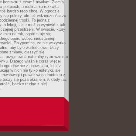
ie kontaktu z czymś trwałym. Ziemia
a pośpiech, a roślina nie rozkwita
ktoś bardzo tego chce. W ogrodzie
y się pokory, ale też wdzięczności za
codziennej troski. To jedna z
ych lekcji, jakie można wynieść z tak
czajnej przestrzeni. W świecie, który
z roku na rok, ogród staje się
chego oporu wobec nieustannej
owości. Przypomina, że nie wszystko
alne, aby było wartościowe. Uczy
obne zmiany, cieszyć się
ą i przyjmować naturalny rytm wzrostu
nku. Dlatego właśnie coraz więcej
do ogrodów nie z obowiązku, lecz z
kają w nich nie tylko estetyki, ale
 równowagi i prawdziwego kontaktu z
e toczy się poza ekranem. A kiedy raz
artość, bardzo trudno z niej
.