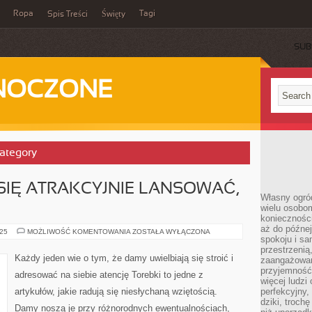
Ropa
Tagi
Spis Treści
Święty
SUB
DNOCZONE
Category
SIĘ ATRAKCYJNIE LANSOWAĆ,
Własny ogród
wielu osobom
konieczności
aż do późnej
KAŻDY
025
MOŻLIWOŚĆ KOMENTOWANIA
ZOSTAŁA WYŁĄCZONA
spokoju i sa
PRAGNIE
SIĘ
przestrzeni
ATRAKCYJNIE
Każdy jeden wie o tym, że damy uwielbiają się stroić i
zaangażowan
LANSOWAĆ,
DLATEGO
przyjemność
adresować na siebie atencję Torebki to jedne z
więcej ludzi
artykułów, jakie radują się niesłychaną wziętością.
perfekcyjny,
dziki, troch
Damy noszą je przy różnorodnych ewentualnościach,