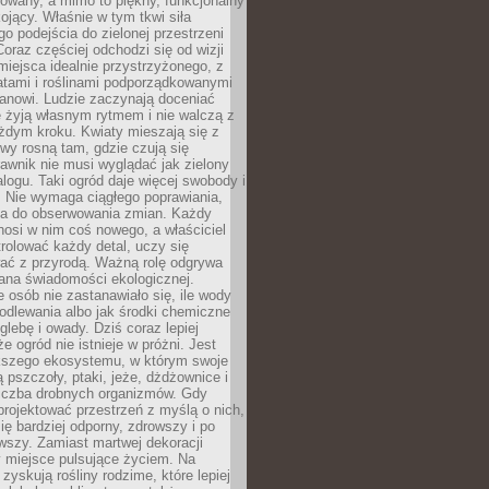
owany, a mimo to piękny, funkcjonalny
kojący. Właśnie w tym tkwi siła
 podejścia do zielonej przestrzeni
oraz częściej odchodzi się od wizji
miejsca idealnie przystrzyżonego, z
atami i roślinami podporządkowanymi
anowi. Ludzie zaczynają doceniać
e żyją własnym rytmem i nie walczą z
żdym kroku. Kwiaty mieszają się z
ewy rosną tam, gdzie czują się
trawnik nie musi wyglądać jak zielony
logu. Taki ogród daje więcej swobody i
. Nie wymaga ciągłego poprawiania,
za do obserwowania zmian. Każdy
nosi w nim coś nowego, a właściciel
rolować każdy detal, uczy się
ać z przyrodą. Ważną rolę odgrywa
iana świadomości ekologicznej.
e osób nie zastanawiało się, ile wody
odlewania albo jak środki chemiczne
glebę i owady. Dziś coraz lepiej
e ogród nie istnieje w próżni. Jest
kszego ekosystemu, w którym swoje
 pszczoły, ptaki, jeże, dżdżownice i
liczba drobnych organizmów. Gdy
rojektować przestrzeń z myślą o nich,
się bardziej odporny, zdrowszy i po
wszy. Zamiast martwej dekoracji
 miejsce pulsujące życiem. Na
 zyskują rośliny rodzime, które lepiej