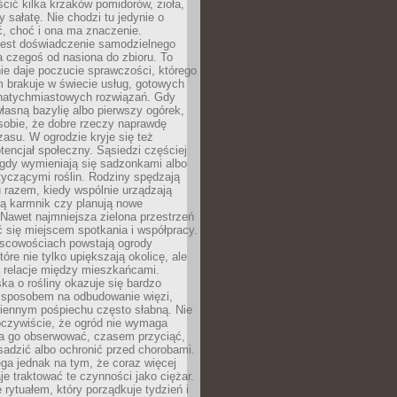
ić kilka krzaków pomidorów, zioła,
y sałatę. Nie chodzi tu jedynie o
, choć i ona ma znaczenie.
jest doświadczenie samodzielnego
 czegoś od nasiona do zbioru. To
e daje poczucie sprawczości, którego
m brakuje w świecie usług, gotowych
 natychmiastowych rozwiązań. Gdy
łasną bazylię albo pierwszy ogórek,
sobie, że dobre rzeczy naprawdę
zasu. W ogrodzie kryje się też
tencjał społeczny. Sąsiedzi częściej
 gdy wymieniają się sadzonkami albo
yczącymi roślin. Rodziny spędzają
 razem, kiedy wspólnie urządzają
ją karmnik czy planują nowe
Nawet najmniejsza zielona przestrzeń
 się miejscem spotkania i współpracy.
jscowościach powstają ogrody
tóre nie tylko upiększają okolicę, ale
ą relacje między mieszkańcami.
ka o rośliny okazuje się bardzo
sposobem na odbudowanie więzi,
ziennym pośpiechu często słabną. Nie
oczywiście, że ogród nie wymaga
ba go obserwować, czasem przyciąć,
sadzić albo ochronić przed chorobami.
ga jednak na tym, że coraz więcej
je traktować te czynności jako ciężar.
e rytuałem, który porządkuje tydzień i