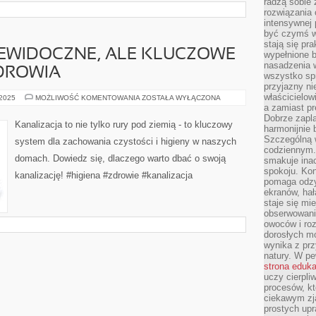
radzą sobie 
rozwiązania
intensywnej 
być czymś w
stają się pr
IEWIDOCZNE, ALE KLUCZOWE
wypełnione 
nasadzenia 
DROWIA
wszystko spr
przyjazny ni
właścicielow
KANALIZACJA:
 2025
MOŻLIWOŚĆ KOMENTOWANIA
ZOSTAŁA WYŁĄCZONA
NIEWIDOCZNE,
a zamiast pr
ALE
Dobrze zapl
KLUCZOWE
Kanalizacja to nie tylko rury pod ziemią - to kluczowy
harmonijnie 
DLA
NASZEGO
Szczególną 
system dla zachowania czystości i higieny w naszych
ZDROWIA
codziennym.
domach. Dowiedz się, dlaczego warto dbać o swoją
smakuje inac
spokoju. Kon
kanalizację! #higiena #zdrowie #kanalizacja
pomaga odzy
ekranów, hał
staje się mi
obserwowani
owoców i roz
dorosłych mo
wynika z prz
natury. W pe
strona eduk
uczy cierpli
procesów, kt
ciekawym zja
prostych upr