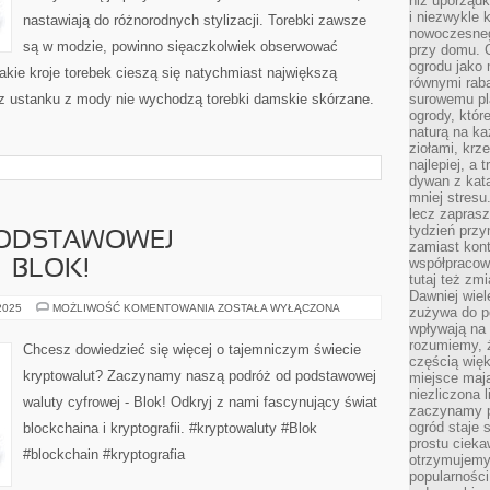
niż uporządk
i niezwykle 
nastawiają do różnorodnych stylizacji. Torebki zawsze
nowoczesnego
są w modzie, powinno sięaczkolwiek obserwować
przy domu. C
ogrodu jako 
jakie kroje torebek cieszą się natychmiast największą
równymi rab
ez ustanku z mody nie wychodzą torebki damskie skórzane.
surowemu pl
ogrody, któr
naturą na ka
ziołami, krz
najlepiej, a 
dywan z kata
mniej stresu
lecz zapras
tydzień przy
PODSTAWOWEJ
zamiast kont
współpracow
 BLOK!
tutaj też zm
Dawniej wiel
ODKRYJ
 2025
MOŻLIWOŚĆ KOMENTOWANIA
ZOSTAŁA WYŁĄCZONA
zużywa do p
ŚWIAT
wpływają na 
PODSTAWOWEJ
KRYPTOWALUTY
rozumiemy, ż
Chcesz dowiedzieć się więcej o tajemniczym świecie
–
częścią wię
BLOK!
kryptowalut? Zaczynamy naszą podróż od podstawowej
miejsce mają
niezliczona 
waluty cyfrowej - Blok! Odkryj z nami fascynujący świat
zaczynamy p
ogród staje 
blockchaina i kryptografii. #kryptowaluty #Blok
prostu cieka
#blockchain #kryptografia
otrzymujemy
popularności