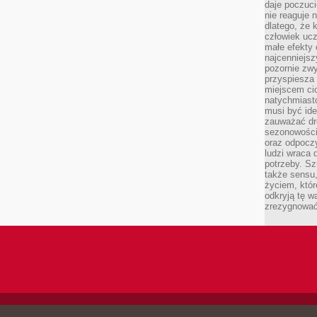
daje poczuc
nie reaguje n
dlatego, że 
człowiek ucz
małe efekty 
najcenniejsz
pozornie zwy
przyspiesza 
miejscem ci
natychmiast
musi być ide
zauważać dr
sezonowości
oraz odpoczy
ludzi wraca 
potrzeby. Szu
także sensu,
życiem, któr
odkryją tę w
zrezygnować