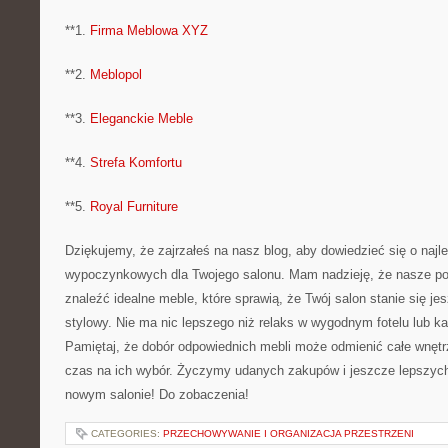
**1.
Firma Meblowa XYZ
**2.
Meblopol
**3.
Eleganckie ‌Meble
**4.
Strefa Komfortu
**5.
Royal⁢ Furniture
Dziękujemy, że zajrzałeś na nasz blog, aby dowiedzieć się o naj
‍wypoczynkowych dla Twojego salonu.⁣ Mam nadzieję, że nasze po
znaleźć idealne meble, które sprawią, że Twój⁤ salon stanie się jes
stylowy. ⁢Nie ma nic lepszego niż relaks w wygodnym fotelu lub ⁣k
Pamiętaj, ⁢że dobór odpowiednich mebli‍ może odmienić⁤ całe wnętr
czas na ich⁣ wybór. Życzymy udanych zakupów i jeszcze lepszy
nowym ​salonie! Do ​zobaczenia!
CATEGORIES:
PRZECHOWYWANIE I ORGANIZACJA PRZESTRZENI