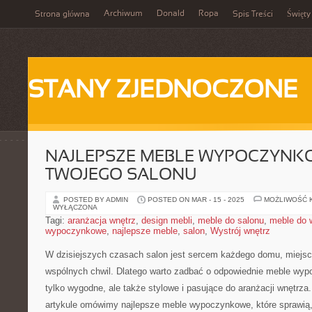
Archiwum
Donald
Ropa
Strona główna
Spis Treści
Święty
STANY ZJEDNOCZONE
NAJLEPSZE MEBLE WYPOCZYNK
TWOJEGO SALONU
POSTED BY ADMIN
POSTED ON MAR - 15 - 2025
MOŻLIWOŚĆ 
WYŁĄCZONA
Tagi:
aranżacja wnętrz
,
design mebli
,
meble do salonu
,
meble do
wypoczynkowe
,
najlepsze meble
,
salon
,
Wystrój wnętrz
W dzisiejszych czasach salon jest sercem każdego domu, miejsce
wspólnych chwil. Dlatego ⁣warto zadbać o odpowiednie meble wyp
tylko wygodne, ale także stylowe i pasujące do aranżacji wnętr
artykule omówimy najlepsze ⁢meble wypoczynkowe, które sprawią, 