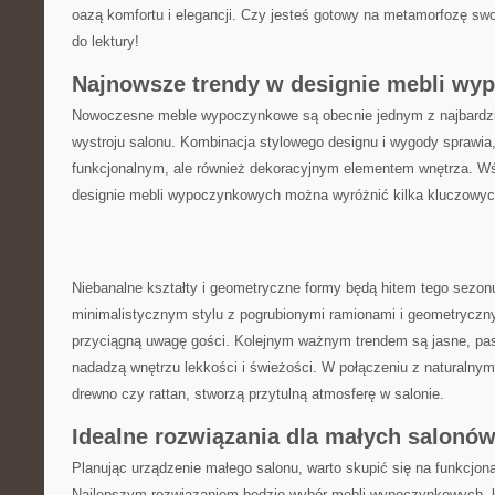
⁣oazą komfortu ⁢i elegancji. ‍Czy jesteś ‍gotowy na metamorfozę 
do lektury!
Najnowsze trendy w designie mebli w
Nowoczesne meble wypoczynkowe są obecnie jednym z najbardzi
wystroju salonu. Kombinacja ⁢stylowego designu i wygody sprawia, 
funkcjonalnym, ale również dekoracyjnym elementem⁢ wnętrza. W
designie ⁢mebli wypoczynkowych można wyróżnić kilka kluczowyc
Niebanalne kształty i geometryczne formy będą hitem tego sez
minimalistycznym stylu z pogrubionymi ramionami i geometrycz
przyciągną uwagę ​gości. Kolejnym ważnym trendem są jasne, past
nadadzą wnętrzu lekkości i świeżości. W ‍połączeniu ‍z naturalnymi
drewno czy rattan, stworzą przytulną atmosferę w salonie.
Idealne rozwiązania dla małych salonó
Planując urządzenie małego salonu, ⁣warto skupić się na funkcjona
Najlepszym rozwiązaniem będzie wybór mebli wypoczynkowych, k