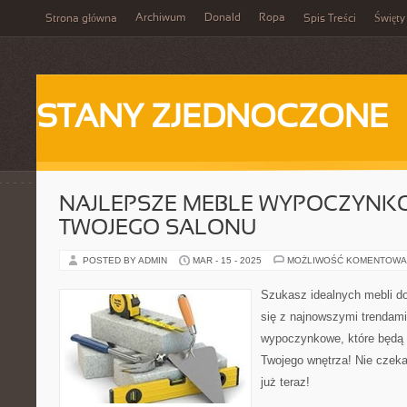
Archiwum
Donald
Ropa
Strona główna
Spis Treści
Święty
STANY ZJEDNOCZONE
NAJLEPSZE MEBLE WYPOCZYNK
TWOJEGO SALONU
POSTED BY ADMIN
MAR - 15 - 2025
MOŻLIWOŚĆ KOMENTOWA
Szukasz idealnych mebli d
się z najnowszymi trendami
wypoczynkowe, które będą 
Twojego wnętrza! Nie czeka
już teraz!