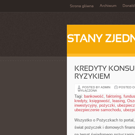
Archiwum
Donald
Strona główna
STANY ZJE
KREDYTY KONSU
RYZYKIEM
POSTED BY ADMIN
POSTED ON
WYŁĄCZONA
Tagi:
bankowość
,
faktoring
,
fundus
kredyty
,
księgowość
,
leasing
,
Osz
inwestycyjny
,
pożyczki
,
ubezpiecz
ubezpieczenie samochodu
,
ubezpi
Wszystko o Pożyczkach to portal, 
świat pożyczek i domowych finans
na temat świadomego pożyczania,