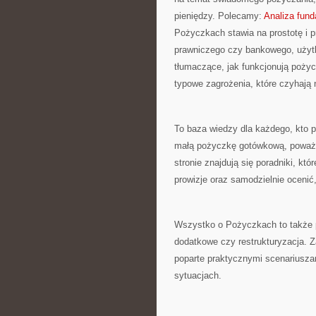
pieniędzy. Polecamy:
Analiza fun
Pożyczkach stawia na prostotę i 
prawniczego czy bankowego, użytk
tłumaczące, jak funkcjonują poży
typowe zagrożenia, które czyhają n
To baza wiedzy dla każdego, kto p
małą pożyczkę gotówkową, poważn
stronie znajdują się poradniki, kt
prowizje oraz samodzielnie ocenić
Wszystko o Pożyczkach to także p
dodatkowe czy restrukturyzacja. Z
poparte praktycznymi scenariuszami
sytuacjach.