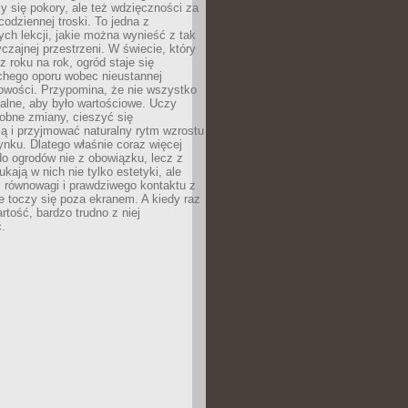
y się pokory, ale też wdzięczności za
codziennej troski. To jedna z
ych lekcji, jakie można wynieść z tak
czajnej przestrzeni. W świecie, który
z roku na rok, ogród staje się
chego oporu wobec nieustannej
owości. Przypomina, że nie wszystko
alne, aby było wartościowe. Uczy
obne zmiany, cieszyć się
ą i przyjmować naturalny rytm wzrostu
nku. Dlatego właśnie coraz więcej
do ogrodów nie z obowiązku, lecz z
kają w nich nie tylko estetyki, ale
 równowagi i prawdziwego kontaktu z
e toczy się poza ekranem. A kiedy raz
artość, bardzo trudno z niej
.