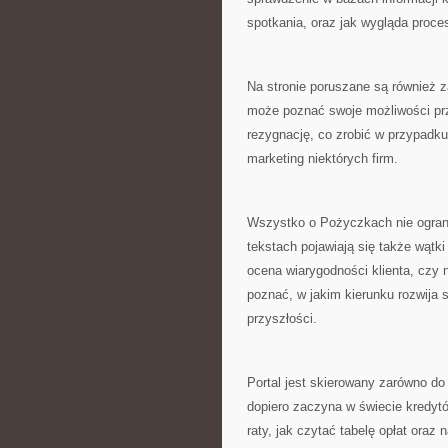
spotkania, oraz jak wygląda proces
Na stronie poruszane są również 
może poznać swoje możliwości przy
rezygnację, co zrobić w przypadk
marketing niektórych firm.
Wszystko o Pożyczkach nie ogran
tekstach pojawiają się także wątk
ocena wiarygodności klienta, czy 
poznać, w jakim kierunku rozwija
przyszłości.
Portal jest skierowany zarówno do
dopiero zaczyna w świecie kredytó
raty, jak czytać tabelę opłat oraz