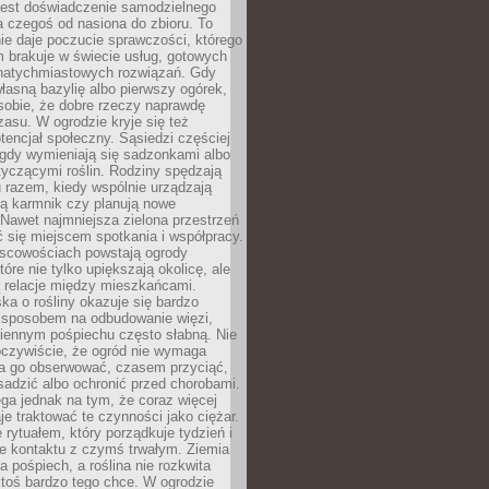
jest doświadczenie samodzielnego
 czegoś od nasiona do zbioru. To
e daje poczucie sprawczości, którego
m brakuje w świecie usług, gotowych
 natychmiastowych rozwiązań. Gdy
łasną bazylię albo pierwszy ogórek,
sobie, że dobre rzeczy naprawdę
zasu. W ogrodzie kryje się też
tencjał społeczny. Sąsiedzi częściej
 gdy wymieniają się sadzonkami albo
yczącymi roślin. Rodziny spędzają
 razem, kiedy wspólnie urządzają
ją karmnik czy planują nowe
Nawet najmniejsza zielona przestrzeń
 się miejscem spotkania i współpracy.
jscowościach powstają ogrody
tóre nie tylko upiększają okolicę, ale
ą relacje między mieszkańcami.
ka o rośliny okazuje się bardzo
sposobem na odbudowanie więzi,
ziennym pośpiechu często słabną. Nie
oczywiście, że ogród nie wymaga
ba go obserwować, czasem przyciąć,
sadzić albo ochronić przed chorobami.
ga jednak na tym, że coraz więcej
je traktować te czynności jako ciężar.
e rytuałem, który porządkuje tydzień i
ie kontaktu z czymś trwałym. Ziemia
a pośpiech, a roślina nie rozkwita
ktoś bardzo tego chce. W ogrodzie