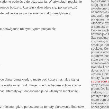
być czymś w
wiadome podejście do pożyczania. W artykułach regularnie
stają się pr
owego budżetu. Czytelnik dowiaduje się, jak sprawdzić
wypełnione 
nasadzenia 
decyduje się na podpisanie kontraktu kredytowego.
wszystko spr
przyjazny ni
właścicielow
a zamiast pr
rie poświęcone różnym typom pożyczek:
Dobrze zapl
harmonijnie 
,
Szczególną 
codziennym.
smakuje inac
spokoju. Kon
pomaga odzy
ekranów, hał
staje się mi
obserwowani
.
owoców i roz
dorosłych mo
wynika z prz
natury. W pe
ogo dana forma kredytu może być korzystna, jakie są jej
strona eduk
uczy cierpli
rony warto wziąć pod uwagę przed podjęciem zobowiązania.
procesów, kt
nać alternatywy i dopasować je do własnych możliwości.
ciekawym zja
prostych upr
może pomieśc
truskawki cz
 miejsce, gdzie poruszane są tematy planowania finansów.
oszczędność