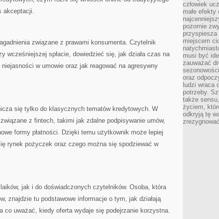
człowiek ucz
 akceptacji.
małe efekty 
najcenniejsz
pozornie zwy
przyspiesza 
miejscem ci
zagadnienia związane z prawami konsumenta. Czytelnik
natychmiast
 wcześniejszej spłacie, dowiedzieć się, jak działa czas na
musi być ide
zauważać dr
u niejasności w umowie oraz jak reagować na agresywny
sezonowości
oraz odpoczy
ludzi wraca 
potrzeby. Szu
także sensu,
życiem, któr
icza się tylko do klasycznych tematów kredytowych. W
odkryją tę w
i związane z fintech, takimi jak zdalne podpisywanie umów,
zrezygnować
nowe formy płatności. Dzięki temu użytkownik może lepiej
 się rynek pożyczek oraz czego można się spodziewać w
 laików, jak i do doświadczonych czytelników. Osoba, która
w, znajdzie tu podstawowe informacje o tym, jak działają
 na co uważać, kiedy oferta wydaje się podejrzanie korzystna.