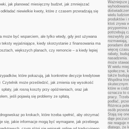
Ważniejsze 
ówki, jak planować miesięczny budżet, jak zmniejszać
wyhodowania
doświadczeni
odkładać niewielkie kwoty, które z czasem przeradzają się
wielu ludzio
produktów i
ktoś zrywa w
przypomina 
potrzebują c
 może być wsparciem, ale tylko wtedy, gdy jest używana
niezwykły po
rozmawiają,
 teksty wyjaśniające, kiedy skorzystanie z finansowania ma
poradami dot
więcej czasu
osztach, większych planach, czy remoncie – a kiedy lepiej
rabaty, budu
nasadzenia. 
może stawać
W wielu mie
społeczne, k
także buduj
zypadków, które pokazują, jak konkretne decyzje kredytowe
Wspólna tros
. Czytelnik może prześledzić, jak zmienia się wysokość
skutecznym 
które w cod
płaty, jak rosną koszty przy opóźnieniach, oraz jak
oznacza to 
lem, jeśli pojawią się problemy ze spłatą.
pracy. Trze
podlać, prze
Różnica pole
osób przesta
Stają się on
rogowskaz po krokach, które trzeba spełnić, aby otrzymać
daje poczuc
je się, jakie informacje mogą być wymagane, jak przebiega
nie reaguje n
dlatego, że 
redytowych, czym różni się wniosek online od tradycyjnego