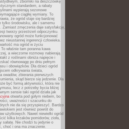
stydliwym, zbiorniki na deszczówkę
aktycznym standardem, a rabaty
bylinami wypierają sezonowe
wymagające ciągłej wymiany. To
awia, że ogród staje się bardziej
e tylko środowisku, ale i samemu
i. Zamiast zmęczenia daje satysfakcję,
esji tworzy przestrzeń odpoczynku.
anowany ogród może funkcjonować
bez nieustannej ingerencji człowieka.
wartość ma ogród w życiu
 To właśnie tam poranna kawa
zej, a wieczorne rozmowy nabierają
takt z roślinami obniża napięcie i
skać równowagę po dniu pełnym
asu i obowiązków. Dla dzieci ogród
ejscem odkrywania świata,
a owadów, zbierania pierwszych
umienia, skąd bierze się jedzenie. Dla
że być formą aktywności, która nie
ymusu, lecz z potrzeby bycia bliżej
wnym sensie taki ogród działa jak
acyjna
otwarta pod gołym niebem, bo
wości, uważności i szacunku do
órych nie da się przyspieszyć. Bardzo
wiskiem jest również powrót do
aw użytkowych. Nawet niewielki ogród
ić kilka krzaków pomidorów, zioła,
y sałatę. Nie chodzi tu jedynie o
, choć i ona ma znaczenie.