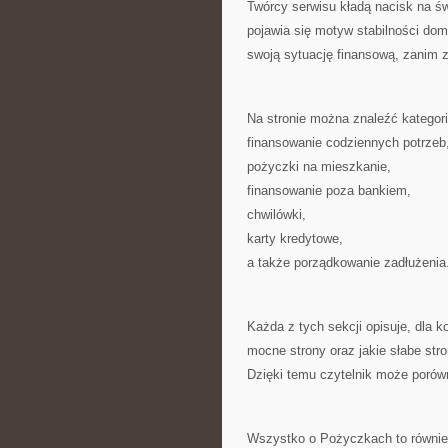
Twórcy serwisu kładą nacisk na ś
pojawia się motyw stabilności dom
swoją sytuację finansową, zanim z
Na stronie można znaleźć katego
finansowanie codziennych potrzeb
pożyczki na mieszkanie,
finansowanie poza bankiem,
chwilówki,
karty kredytowe,
a także porządkowanie zadłużenia
Każda z tych sekcji opisuje, dla k
mocne strony oraz jakie słabe st
Dzięki temu czytelnik może porów
Wszystko o Pożyczkach to również