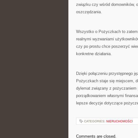
związku czy wśród domowników, or
oszczędzania.
Wszystko o Pożyczkach to zatem 
realnymi wyzwaniami użytkowników
czy po prostu chce poszerzyć wied
konkretne działania.
Dzięki połączeniu przystępnego 
Pożyczkach staje się miejscem, d
dylemat związany z pożyczaniem 
porządkowaniem własnymi finansa
lepsze decyzje dotyczące pożycz
CATEGORIES:
NIERUCHOMOŚCI
Comments are closed.