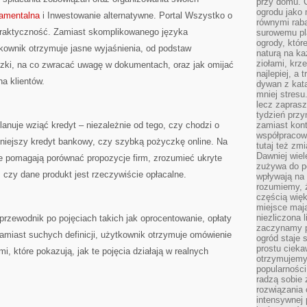
przy domu. C
ogrodu jako 
damentalna
i Inwestowanie alternatywne. Portal Wszystko o
równymi rab
praktyczność. Zamiast skomplikowanego języka
surowemu pl
ogrody, któr
ownik otrzymuje jasne wyjaśnienia, od podstaw
naturą na ka
ziołami, krz
czki, na co zwracać uwagę w dokumentach, oraz jak omijać
najlepiej, a 
a klientów.
dywan z kata
mniej stresu
lecz zapras
tydzień przy
lanuje wziąć kredyt – niezależnie od tego, czy chodzi o
zamiast kont
współpracow
iejszy kredyt bankowy, czy szybką pożyczkę online. Na
tutaj też zm
Dawniej wiel
óre pomagają porównać propozycje firm, zrozumieć ukryte
zużywa do p
, czy dane produkt jest rzeczywiście opłacalne.
wpływają na 
rozumiemy, ż
częścią wię
miejsce mają
niezliczona 
rzewodnik po pojęciach takich jak oprocentowanie, opłaty
zaczynamy p
amiast suchych definicji, użytkownik otrzymuje omówienie
ogród staje 
prostu cieka
, które pokazują, jak te pojęcia działają w realnych
otrzymujemy
popularności
radzą sobie 
rozwiązania
intensywnej 