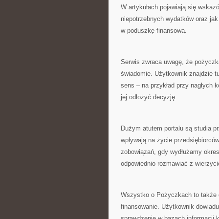
W artykułach pojawiają się wskaz
niepotrzebnych wydatków oraz jak 
w poduszkę finansową.
Serwis zwraca uwagę, że pożyczka
świadomie. Użytkownik znajdzie tu
sens – na przykład przy nagłych k
jej odłożyć decyzję.
Dużym atutem portalu są studia pr
wpływają na życie przedsiębiorców
zobowiązań, gdy wydłużamy okres s
odpowiednio rozmawiać z wierzycie
Wszystko o Pożyczkach to także d
finansowanie. Użytkownik dowiadu
sprawdzenie w bazach informacji k