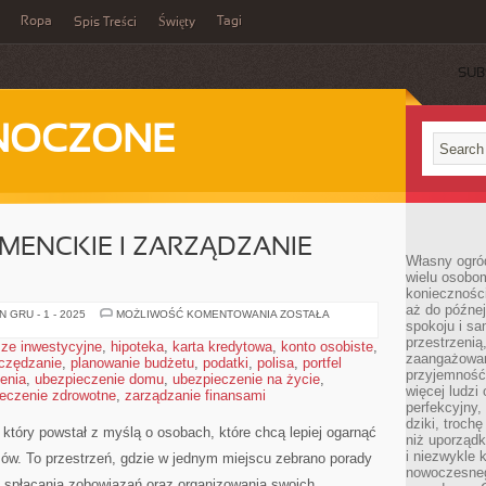
Ropa
Tagi
Spis Treści
Święty
SUB
DNOCZONE
MENCKIE I ZARZĄDZANIE
Własny ogród
wielu osobom
konieczności
aż do późnej
KREDYTY
 GRU - 1 - 2025
MOŻLIWOŚĆ KOMENTOWANIA
ZOSTAŁA
spokoju i sa
KONSUMENCKIE
I
przestrzeni
ze inwestycyjne
,
hipoteka
,
karta kredytowa
,
konto osobiste
,
ZARZĄDZANIE
zaangażowan
czędzanie
,
planowanie budżetu
,
podatki
,
polisa
RYZYKIEM
,
portfel
przyjemność
enia
,
ubezpieczenie domu
,
ubezpieczenie na życie
,
więcej ludzi
eczenie zdrowotne
,
zarządzanie finansami
perfekcyjny,
dziki, troch
który powstał z myślą o osobach, które chcą lepiej ogarnąć
niż uporządk
i niezwykle 
ów. To przestrzeń, gdzie w jednym miejscu zebrano porady
nowoczesnego
 spłacania zobowiązań oraz organizowania swoich