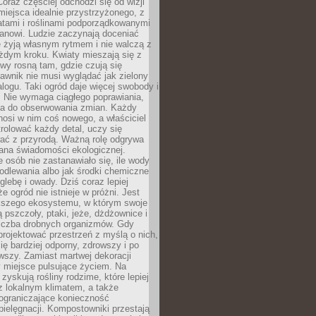
oraz częściej odchodzi się od wizji
miejsca idealnie przystrzyżonego, z
atami i roślinami podporządkowanymi
anowi. Ludzie zaczynają doceniać
e żyją własnym rytmem i nie walczą z
żdym kroku. Kwiaty mieszają się z
ewy rosną tam, gdzie czują się
trawnik nie musi wyglądać jak zielony
logu. Taki ogród daje więcej swobody i
. Nie wymaga ciągłego poprawiania,
za do obserwowania zmian. Każdy
nosi w nim coś nowego, a właściciel
rolować każdy detal, uczy się
ać z przyrodą. Ważną rolę odgrywa
iana świadomości ekologicznej.
e osób nie zastanawiało się, ile wody
odlewania albo jak środki chemiczne
glebę i owady. Dziś coraz lepiej
e ogród nie istnieje w próżni. Jest
kszego ekosystemu, w którym swoje
 pszczoły, ptaki, jeże, dżdżownice i
liczba drobnych organizmów. Gdy
rojektować przestrzeń z myślą o nich,
się bardziej odporny, zdrowszy i po
wszy. Zamiast martwej dekoracji
 miejsce pulsujące życiem. Na
 zyskują rośliny rodzime, które lepiej
z lokalnym klimatem, a także
 ograniczające konieczność
pielęgnacji. Kompostowniki przestają