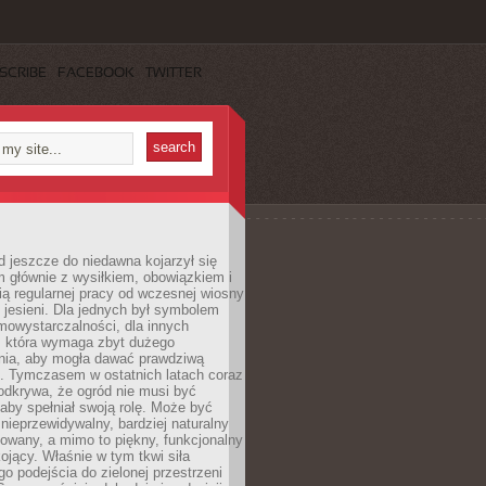
SCRIBE
FACEBOOK
TWITTER
 jeszcze do niedawna kojarzył się
 głównie z wysiłkiem, obowiązkiem i
ą regularnej pracy od wczesnej wiosny
 jesieni. Dla jednych był symbolem
mowystarczalności, dla innych
ą, która wymaga zbyt dużego
ia, aby mogła dawać prawdziwą
. Tymczasem w ostatnich latach coraz
 odkrywa, że ogród nie musi być
 aby spełniał swoją rolę. Może być
ę nieprzewidywalny, bardziej naturalny
owany, a mimo to piękny, funkcjonalny
kojący. Właśnie w tym tkwi siła
 podejścia do zielonej przestrzeni