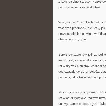
Z kolei bardziej świadomy użytkow
porównywania kilku produktów.
Wszystko o Pożyczkach można trak
własnych produktów, ale uczy, jak 
pewność siebie nad własnymi fina
chwilowego kryzysu.
Serwis pokazuje również, że poży
instrument, które w odpowiednich
rozwiązywać problemy. Jednocześn
doprowadzić do spirali długów, dla
pomysły, jak z takiej sytuacji pró
Na stronie obecne są również tre
rozwijać długofalowe, zdrowe nawy
umowy, zanim podpisze jakikolwiek