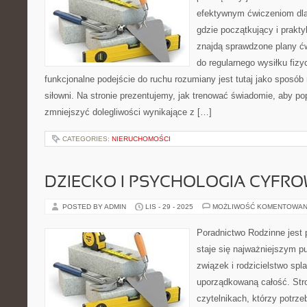
efektywnym ćwiczeniom dla
gdzie początkujący i prakty
znajdą sprawdzone plany ć
do regularnego wysiłku fizy
funkcjonalne podejście do ruchu rozumiany jest tutaj jako sposób n
siłowni. Na stronie prezentujemy, jak trenować świadomie, aby p
zmniejszyć dolegliwości wynikające z […]
CATEGORIES:
NIERUCHOMOŚCI
DZIECKO I PSYCHOLOGIA CYFR
POSTED BY ADMIN
LIS - 29 - 2025
MOŻLIWOŚĆ KOMENTOWAN
Poradnictwo Rodzinne jest 
staje się najważniejszym p
związek i rodzicielstwo spla
uporządkowaną całość. Str
czytelnikach, którzy potrze