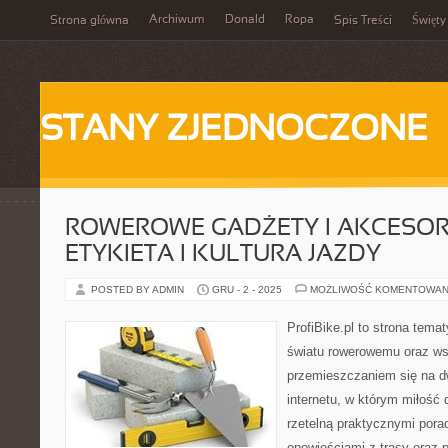
Archiwum
Donald
Ropa
Strona główna
Spis Treści
Święty
STANY ZJEDNOCZONE
ROWEROWE GADŻETY I AKCESORI
ETYKIETA I KULTURA JAZDY
POSTED BY ADMIN
GRU - 2 - 2025
MOŻLIWOŚĆ KOMENTOWAN
ProfiBike.pl to strona tem
światu rowerowemu oraz ws
przemieszczaniem się na d
internetu, w którym miłość 
rzetelną praktycznymi pora
opowieściami z trasy oraz