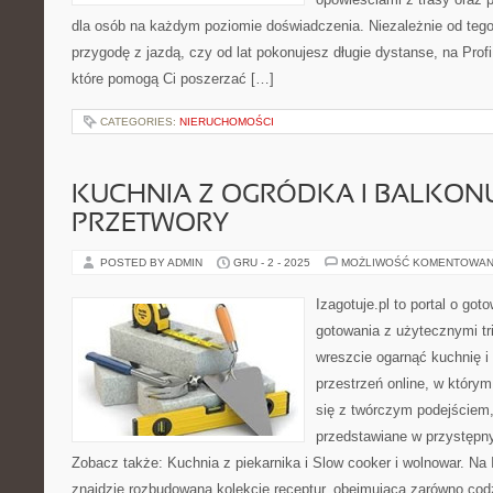
dla osób na każdym poziomie doświadczenia. Niezależnie od teg
przygodę z jazdą, czy od lat pokonujesz długie dystanse, na Profi
które pomogą Ci poszerzać […]
CATEGORIES:
NIERUCHOMOŚCI
KUCHNIA Z OGRÓDKA I BALKONU
PRZETWORY
POSTED BY ADMIN
GRU - 2 - 2025
MOŻLIWOŚĆ KOMENTOWAN
Izagotuje.pl to portal o got
gotowania z użytecznymi tr
wreszcie ogarnąć kuchnię 
przestrzeń online, w któr
się z twórczym podejściem,
przedstawiane w przystępn
Zobacz także: Kuchnia z piekarnika i Slow cooker i wolnowar. Na 
znajdzie rozbudowaną kolekcję receptur, obejmującą zarówno codz