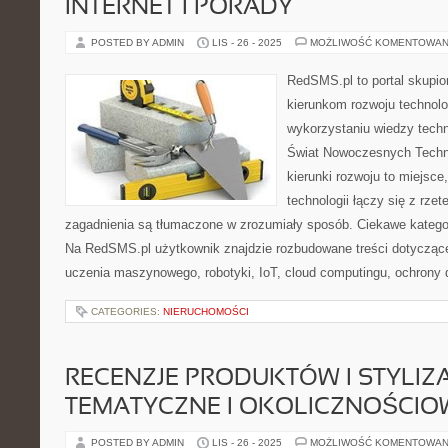
INTERNET I PORADY
POSTED BY ADMIN
LIS - 26 - 2025
MOŻLIWOŚĆ KOMENTOWAN
RedSMS.pl to portal skupi
kierunkom rozwoju technolo
wykorzystaniu wiedzy tech
Świat Nowoczesnych Technol
kierunki rozwoju to miejsce
technologii łączy się z rzet
zagadnienia są tłumaczone w zrozumiały sposób. Ciekawe kategori
Na RedSMS.pl użytkownik znajdzie rozbudowane treści dotyczące
uczenia maszynowego, robotyki, IoT, cloud computingu, ochrony d
CATEGORIES:
NIERUCHOMOŚCI
RECENZJE PRODUKTÓW I STYLIZ
TEMATYCZNE I OKOLICZNOŚCIO
POSTED BY ADMIN
LIS - 26 - 2025
MOŻLIWOŚĆ KOMENTOWAN