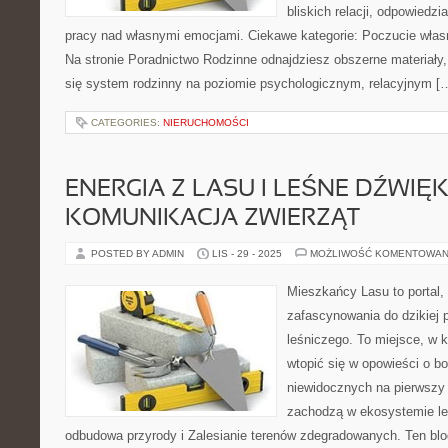
bliskich relacji, odpowiedzi
pracy nad własnymi emocjami. Ciekawe kategorie: Poczucie własne
Na stronie Poradnictwo Rodzinne odnajdziesz obszerne materiały, 
się system rodzinny na poziomie psychologicznym, relacyjnym [
CATEGORIES:
NIERUCHOMOŚCI
ENERGIA Z LASU I LEŚNE DŹWIĘKI
KOMUNIKACJA ZWIERZĄT
POSTED BY ADMIN
LIS - 29 - 2025
MOŻLIWOŚĆ KOMENTOWAN
Mieszkańcy Lasu to portal, 
zafascynowania do dzikiej p
leśniczego. To miejsce, w 
wtopić się w opowieści o bo
niewidocznych na pierwszy 
zachodzą w ekosystemie le
odbudowa przyrody i Zalesianie terenów zdegradowanych. Ten blo