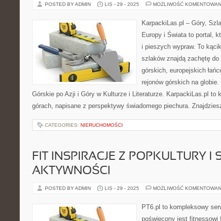
POSTED BY ADMIN
LIS - 29 - 2025
MOŻLIWOŚĆ KOMENTOWAN
KarpackiLas.pl – Góry, Szl
Europy i Świata to portal, k
i pieszych wypraw. To kącik
szlaków znajdą zachętę do
górskich, europejskich łań
rejonów górskich na globie
Górskie po Azji i Góry w Kulturze i Literaturze. KarpackiLas.pl t
górach, napisane z perspektywy świadomego piechura. Znajdzies
CATEGORIES:
NIERUCHOMOŚCI
FIT INSPIRACJE Z POPKULTURY I 
AKTYWNOŚCI
POSTED BY ADMIN
LIS - 29 - 2025
MOŻLIWOŚĆ KOMENTOWAN
PT6.pl to kompleksowy serwi
poświęcony jest fitnessowi