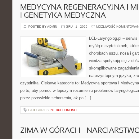
MEDYCYNA REGENERACYJNA I M
I GENETYKA MEDYCZNA
POSTED BY ADMIN
GRU - 1 - 2025
MOŻLIWOŚĆ KOMENTOWAN
LCL-Laryngolog.pl – serwis
myślą o czytelnikach, które
chorobach uszu, nosa i gard
wiedza spotykają się z doś
skomplikowane zagadnieni
na przystępnym języku, zr
czytelnika. Ciekawe kategorie to: Medycyna sportowa i Medycyna 
po to, aby pomóc w lepszym rozumieniu problemów laryngologiczn
przez przewlekłe schorzenia, aż po […]
CATEGORIES:
NIERUCHOMOŚCI
ZIMA W GÓRACH – NARCIARSTWO 