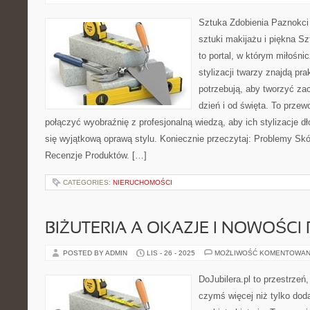
Sztuka Zdobienia Paznokci 
sztuki makijażu i piękna Sz
to portal, w którym miłośnic
stylizacji twarzy znajdą pr
potrzebują, aby tworzyć za
dzień i od święta. To przew
połączyć wyobraźnię z profesjonalną wiedzą, aby ich stylizacje dł
się wyjątkową oprawą stylu. Koniecznie przeczytaj: Problemy Skó
Recenzje Produktów. […]
CATEGORIES:
NIERUCHOMOŚCI
BIŻUTERIA A OKAZJE I NOWOŚC
POSTED BY ADMIN
LIS - 26 - 2025
MOŻLIWOŚĆ KOMENTOWAN
DoJubilera.pl to przestrzeń
czymś więcej niż tylko dod