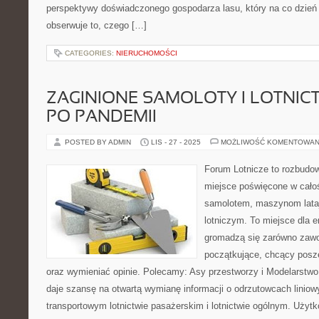
perspektywy doświadczonego gospodarza lasu, który na co dzień 
obserwuje to, czego […]
CATEGORIES:
NIERUCHOMOŚCI
ZAGINIONE SAMOLOTY I LOTNIC
PO PANDEMII
POSTED BY ADMIN
LIS - 27 - 2025
MOŻLIWOŚĆ KOMENTOWAN
Forum Lotnicze to rozbudo
miejsce poświęcone w całoś
samolotem, maszynom lata
lotniczym. To miejsce dla e
gromadzą się zarówno zawod
początkujące, chcący posze
oraz wymieniać opinie. Polecamy: Asy przestworzy i Modelarstwo
daje szansę na otwartą wymianę informacji o odrzutowcach lini
transportowym lotnictwie pasażerskim i lotnictwie ogólnym. Użyt