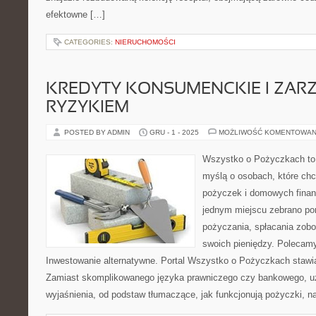
efektowne […]
CATEGORIES:
NIERUCHOMOŚCI
KREDYTY KONSUMENCKIE I ZAR
RYZYKIEM
POSTED BY ADMIN
GRU - 1 - 2025
MOŻLIWOŚĆ KOMENTOWAN
Wszystko o Pożyczkach to p
myślą o osobach, które chcą
pożyczek i domowych finans
jednym miejscu zebrano po
pożyczania, spłacania zob
swoich pieniędzy. Polecamy
Inwestowanie alternatywne. Portal Wszystko o Pożyczkach stawia
Zamiast skomplikowanego języka prawniczego czy bankowego, uż
wyjaśnienia, od podstaw tłumaczące, jak funkcjonują pożyczki, n