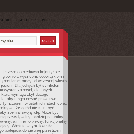
SCRIBE
FACEBOOK
TWITTER
 jeszcze do niedawna kojarzył się
 głównie z wysiłkiem, obowiązkiem i
ą regularnej pracy od wczesnej wiosny
 jesieni. Dla jednych był symbolem
mowystarczalności, dla innych
ą, która wymaga zbyt dużego
ia, aby mogła dawać prawdziwą
. Tymczasem w ostatnich latach coraz
 odkrywa, że ogród nie musi być
 aby spełniał swoją rolę. Może być
ę nieprzewidywalny, bardziej naturalny
owany, a mimo to piękny, funkcjonalny
kojący. Właśnie w tym tkwi siła
 podejścia do zielonej przestrzeni