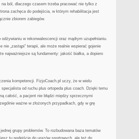
ć na ból, dlaczego czasem trzeba pracować nie tylko z
trona zachęca do podejścia, w którym rehabilitacja jest
ącznie zbiorem zabiegów.
o odżywianiu w rekonwalescencji oraz mądrym uzupełnianiu.
 nie „zastąpi” terapii, ale może realnie wspierać gojenie
e najważniejsze są fundamenty: jakość białka, a dopiero
czenia kompetencji. FizjoCoach.pl uczy, że w wielu
: specjalista od ruchu plus ortopeda plus coach. Dzięki temu
dną całość, a pacjent nie błądzi między sprzecznymi
zczególnie ważne w złożonych przypadkach, gdy w grę
do jednej grupy problemów. To rozbudowana baza tematów
esz tu podejście do urazów sportowych, ale też do