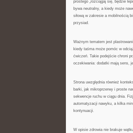
prostego „rozciągaj się, będzie lep
bywa neutralny, a kiedy może naw
siłową w zakresie a mobilnością bi
przysiad.
Ważnym tematem jest plastrowanie
kiedy taśma może pomóc w odciążen
ćwiczeń. Takie podejście chroni pr
oczekiwania: dodatki mają sens, jeś
Strona uwzględnia również konteks
barki, jak mikroprzerwy i proste 
sekwencje ruchu w ciągu dnia. Fiz
automatyzacji nawyku, a kilka min
kontynuacji.
W opisie zdrowia nie brakuje wątku