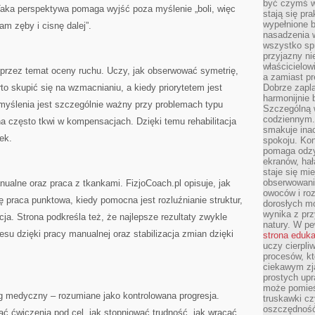
być czymś w
Taka perspektywa pomaga wyjść poza myślenie „boli, więc
stają się pr
wypełnione 
am zęby i cisnę dalej”.
nasadzenia 
wszystko spr
przyjazny ni
właścicielow
 przez temat oceny ruchu. Uczy, jak obserwować symetrię,
a zamiast pr
rto skupić się na wzmacnianiu, a kiedy priorytetem jest
Dobrze zapl
harmonijnie 
myślenia jest szczególnie ważny przy problemach typu
Szczególną 
codziennym.
a często tkwi w kompensacjach. Dzięki temu rehabilitacja
smakuje inac
nek.
spokoju. Kon
pomaga odzy
ekranów, hał
staje się mi
obserwowani
alne oraz praca z tkankami. FizjoCoach.pl opisuje, jak
owoców i roz
ię praca punktowa, kiedy pomocna jest rozluźnianie struktur,
dorosłych mo
wynika z prz
cja. Strona podkreśla też, że najlepsze rezultaty zwykle
natury. W pe
esu dzięki pracy manualnej oraz stabilizacja zmian dzięki
strona eduk
uczy cierpli
procesów, kt
ciekawym zja
prostych upr
może pomieśc
g medyczny – rozumiane jako kontrolowana progresja.
truskawki cz
oszczędność
rać ćwiczenia pod cel, jak stopniować trudność, jak wracać