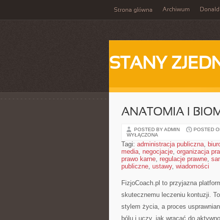
Archiwum
Donald
Strona główna
STANY ZJE
ANATOMIA I BI
POSTED BY ADMIN
POSTED ON
WYŁĄCZONA
Tagi:
administracja publiczna
,
biur
media
,
negocjacje
,
organizacja pr
prawo karne
,
regulacje prawne
,
sa
publiczne
,
ustawy
,
wiadomości
FizjoCoach.pl to przyjazna platfor
skutecznemu leczeniu kontuzji. T
stylem życia, a proces usprawnia
bólu i uczy, jak wracać do aktyw