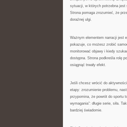
sytuacji, w których potrzebna jes
Strona pomaga zrozumieć, że prz
doraźnej ulgi.
Ważnym elementem narracji jest e
pokazuje, co możesz zrobić samodz
monitorować objawy i kiedy szukać 
dostępna. Strona podkreśla rolę po
osiągnąć trwały efekt.
Jeśli chcesz wrócić do aktywności
etapy: zrozumienie problemu, nas
przypomina, że powrót do sportu to 
wymagania”: długie serie, siła. T
bardziej świadomie.