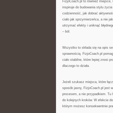
FizjoCoach.pl to również miejsce, 
inspiruje do budowania stylu życi
codzienność, jak dobrać aktywność 
ciało jak sprzymierzeńca, a nie ja
utrzymać efekty i uniknąć błędneg
– ból.
Wszystko to składa się na opis se
sprawnością. FizjoCoach.pl pomag
ciało stabilne, które lepiej znosi p
dlaczego to działa.
Jeżeli szukasz miejsca, które łącz
sposób jasny, FizjoCoach.pl jest wł
procesem, a nie przypadkiem. Tu l
do kolejnych kroków. W efekcie dos
którym możesz konsekwentnie prac