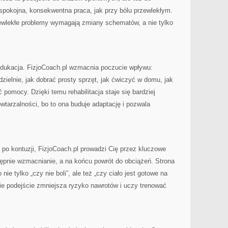
t spokojna, konsekwentna praca, jak przy bólu przewlekłym.
ewlekłe problemy wymagają zmiany schematów, a nie tylko
dukacja. FizjoCoach.pl wzmacnia poczucie wpływu:
ielnie, jak dobrać prosty sprzęt, jak ćwiczyć w domu, jak
pomocy. Dzięki temu rehabilitacja staje się bardziej
wtarzalności, bo to ona buduje adaptację i pozwala
 po kontuzji, FizjoCoach.pl prowadzi Cię przez kluczowe
tępnie wzmacnianie, a na końcu powrót do obciążeń. Strona
nie tylko „czy nie boli”, ale też „czy ciało jest gotowe na
akie podejście zmniejsza ryzyko nawrotów i uczy trenować