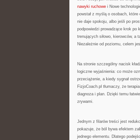
nawyki ruchowe
i Nowe technologie 
powstał z myślą o osobach, które c
nie daje spokoju, albo jeśli po pro
podpowiedzi prowadzące krok po k
trenujących siłowo, kierowców, a t
Niezależnie od poziomu, celem jes
Na stronie szczególny nacisk kład
logiczne wyjaśnienia: co może ozn
przeciążenie, a kiedy sygnał ostr
FizjoCoach.pl tłumaczy, że terapi
diagnoza i plan. Dzięki temu łatw
zrywami.
Jednym z filarów treści jest reduk
pokazuje, że ból bywa efektem za
jednego elementu. Dlatego podejś