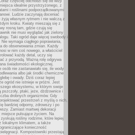
oraz częściej odchodzi się od wizji
miejsca idealnie przystrzyżonego, z
atami i roślinami podporządkowanymi
anowi. Ludzie zaczynają doceniać
e żyją własnym rytmem i nie walczą z
żdym kroku. Kwiaty mieszają się z
ewy rosną tam, gdzie czują się
trawnik nie musi wyglądać jak zielony
logu. Taki ogród daje więcej swobody i
. Nie wymaga ciągłego poprawiania,
za do obserwowania zmian. Każdy
nosi w nim coś nowego, a właściciel
rolować każdy detal, uczy się
ać z przyrodą. Ważną rolę odgrywa
iana świadomości ekologicznej.
e osób nie zastanawiało się, ile wody
odlewania albo jak środki chemiczne
glebę i owady. Dziś coraz lepiej
e ogród nie istnieje w próżni. Jest
kszego ekosystemu, w którym swoje
 pszczoły, ptaki, jeże, dżdżownice i
liczba drobnych organizmów. Gdy
rojektować przestrzeń z myślą o nich,
się bardziej odporny, zdrowszy i po
wszy. Zamiast martwej dekoracji
 miejsce pulsujące życiem. Na
 zyskują rośliny rodzime, które lepiej
z lokalnym klimatem, a także
 ograniczające konieczność
pielęgnacji. Kompostowniki przestają