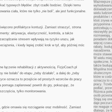
Ważniejsze 
nikać typowych błędów: zbyt rzadki bodziec. Dzięki temu
wyhodowania
doświadczeni
ania ciała, które nie tylko „nie boli”, ale jest funkcjonalne.
wielu ludzio
produktów i
ktoś zrywa w
przypomina 
więcono profilaktyce kontuzji. Zamiast straszyć, strona
potrzebują c
niezwykły po
menty: aktywacja, elastyczność, kontrola, a także
rozmawiają,
zarządzanie stresem wpływają na ryzyko urazu, jak
poradami dot
więcej czasu
iążenia, i kiedy lepiej zrobić krok w tył, aby później móc
rabaty, budu
nasadzenia. 
może stawać
W wielu mie
społeczne, k
także buduj
ne łączenie rehabilitacji z aktywnością. FizjoCoach.pl
Wspólna tros
skutecznym 
y nie bolało” do etapu „żeby działało”, a dalej do „żeby
które w cod
tyce oznacza to przejście od prostych wzorców do pracy
oznacza to 
pracy. Trze
na pomaga zaplanować powrót do gry, pokazując, że
podlać, prze
 szczęścia, tylko monitorowania.
Różnica pole
osób przesta
Stają się on
daje poczuc
nie reaguje n
, gdzie omawia się rozciąganie oraz mobilność. Zamiast
dlatego, że 