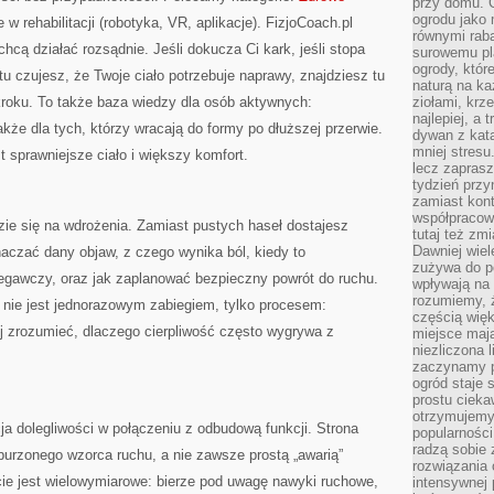
przy domu. C
ogrodu jako 
w rehabilitacji (robotyka, VR, aplikacje). FizjoCoach.pl
równymi rab
hcą działać rozsądnie. Jeśli dokucza Ci kark, jeśli stopa
surowemu pl
ogrody, któr
stu czujesz, że Twoje ciało potrzebuje naprawy, znajdziesz tu
naturą na ka
roku. To także baza wiedzy dla osób aktywnych:
ziołami, krz
najlepiej, a 
akże dla tych, którzy wracają do formy po dłuższej przerwie.
dywan z kata
mniej stresu
t sprawniejsze ciało i większy komfort.
lecz zapras
tydzień przy
zamiast kont
współpracow
zie się na wdrożenia. Zamiast pustych haseł dostajesz
tutaj też zm
Dawniej wiel
aczać dany objaw, z czego wynika ból, kiedy to
zużywa do p
zegawczy, oraz jak zaplanować bezpieczny powrót do ruchu.
wpływają na 
rozumiemy, ż
a nie jest jednorazowym zabiegiem, tylko procesem:
częścią wię
iej zrozumieć, dlaczego cierpliwość często wygrywa z
miejsce mają
niezliczona 
zaczynamy p
ogród staje 
prostu cieka
otrzymujemy
cja dolegliwości w połączeniu z odbudową funkcji. Strona
popularności
radzą sobie 
burzonego wzorca ruchu, a nie zawsze prostą „awarią”
rozwiązania
cie jest wielowymiarowe: bierze pod uwagę nawyki ruchowe,
intensywnej 