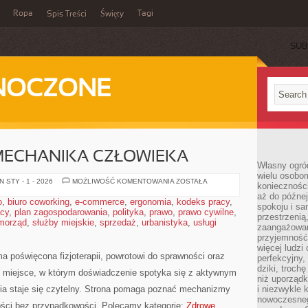
Ropa
Tagi
Spis Treści
Święty
SUB
DNOCZONE
OMECHANIKA CZŁOWIEKA
Własny ogród
wielu osobom
ANATOMIA
 STY - 1 - 2026
MOŻLIWOŚĆ KOMENTOWANIA
ZOSTAŁA
konieczności
I
aż do późnej
BIOMECHANIKA
o
,
biuro coworking
,
e-commerce
,
ergonomia
,
kodeks pracy
,
CZŁOWIEKA
spokoju i sa
acy
,
plan zagospodarowania
,
polityka
,
prawo
,
prawo cywilne
,
przestrzeni
morząd
,
służby miejskie
,
sprzedaż
,
urbanistyka
,
usługi
zaangażowan
przyjemność
więcej ludzi
ma poświęcona fizjoterapii, powrotowi do sprawności oraz
perfekcyjny,
dziki, troch
o miejsce, w którym doświadczenie spotyka się z aktywnym
niż uporządk
nia staje się czytelny. Strona pomaga poznać mechanizmy
i niezwykle 
nowoczesnego
ności bez przypadkowości. Polecamy kategorie:
Zdrowe