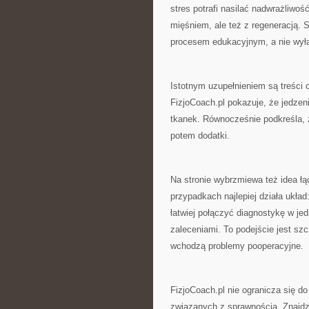
stres potrafi nasilać nadwrażliwoś
mięśniem, ale też z regeneracją. S
procesem edukacyjnym, a nie wył
Istotnym uzupełnieniem są treści 
FizjoCoach.pl pokazuje, że jedzenie
tkanek. Równocześnie podkreśla, ż
potem dodatki.
Na stronie wybrzmiewa też idea łą
przypadkach najlepiej działa układ
łatwiej połączyć diagnostykę w je
zaleceniami. To podejście jest s
wchodzą problemy pooperacyjne.
FizjoCoach.pl nie ogranicza się 
związanych z sprawnością. Znajdzi