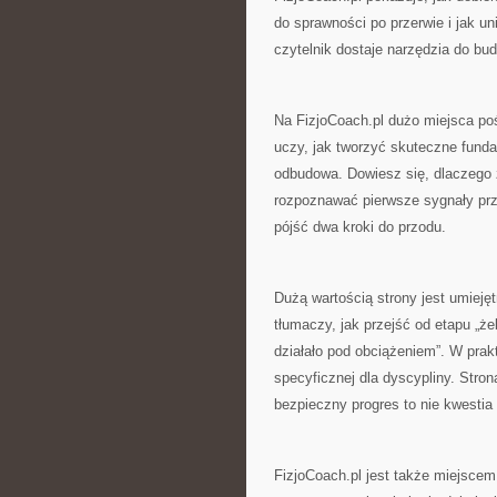
do sprawności po przerwie i jak u
czytelnik dostaje narzędzia do budow
Na FizjoCoach.pl dużo miejsca poś
uczy, jak tworzyć skuteczne funda
odbudowa. Dowiesz się, dlaczego 
rozpoznawać pierwsze sygnały przec
pójść dwa kroki do przodu.
Dużą wartością strony jest umiejęt
tłumaczy, jak przejść od etapu „żeb
działało pod obciążeniem”. W prak
specyficznej dla dyscypliny. Stro
bezpieczny progres to nie kwestia
FizjoCoach.pl jest także miejscem