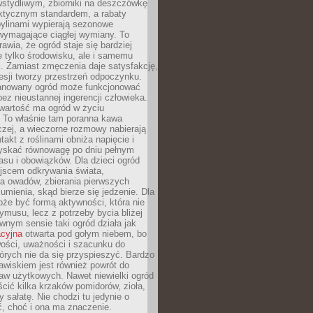
stydliwym, zbiorniki na deszczówkę
aktycznym standardem, a rabaty
bylinami wypierają sezonowe
wymagające ciągłej wymiany. To
awia, że ogród staje się bardziej
e tylko środowisku, ale i samemu
i. Zamiast zmęczenia daje satysfakcję,
esji tworzy przestrzeń odpoczynku.
anowany ogród może funkcjonować
bez nieustannej ingerencji człowieka.
wartość ma ogród w życiu
 To właśnie tam poranna kawa
zej, a wieczorne rozmowy nabierają
takt z roślinami obniża napięcie i
skać równowagę po dniu pełnym
asu i obowiązków. Dla dzieci ogród
ejscem odkrywania świata,
a owadów, zbierania pierwszych
umienia, skąd bierze się jedzenie. Dla
że być formą aktywności, która nie
ymusu, lecz z potrzeby bycia bliżej
wnym sensie taki ogród działa jak
acyjna
otwarta pod gołym niebem, bo
wości, uważności i szacunku do
órych nie da się przyspieszyć. Bardzo
wiskiem jest również powrót do
aw użytkowych. Nawet niewielki ogród
ić kilka krzaków pomidorów, zioła,
y sałatę. Nie chodzi tu jedynie o
, choć i ona ma znaczenie.