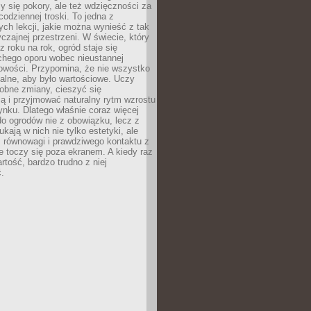
y się pokory, ale też wdzięczności za
codziennej troski. To jedna z
ych lekcji, jakie można wynieść z tak
czajnej przestrzeni. W świecie, który
z roku na rok, ogród staje się
chego oporu wobec nieustannej
owości. Przypomina, że nie wszystko
alne, aby było wartościowe. Uczy
obne zmiany, cieszyć się
ą i przyjmować naturalny rytm wzrostu
nku. Dlatego właśnie coraz więcej
do ogrodów nie z obowiązku, lecz z
kają w nich nie tylko estetyki, ale
 równowagi i prawdziwego kontaktu z
e toczy się poza ekranem. A kiedy raz
artość, bardzo trudno z niej
.