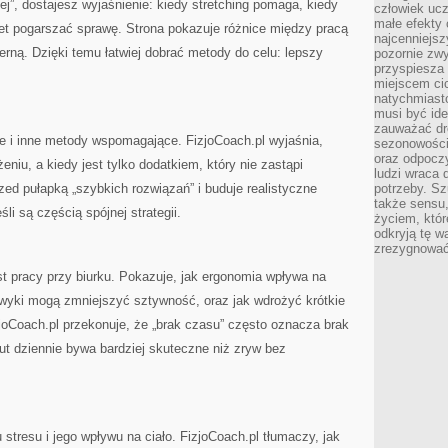
iej”, dostajesz wyjaśnienie: kiedy stretching pomaga, kiedy
człowiek ucz
małe efekty 
et pogarszać sprawę. Strona pokazuje różnice między pracą
najcenniejsz
erną. Dzięki temu łatwiej dobrać metody do celu: lepszy
pozornie zwy
przyspiesza 
miejscem ci
natychmiast
musi być ide
zauważać dr
 i inne metody wspomagające. FizjoCoach.pl wyjaśnia,
sezonowości
oraz odpoczy
iu, a kiedy jest tylko dodatkiem, który nie zastąpi
ludzi wraca 
zed pułapką „szybkich rozwiązań” i buduje realistyczne
potrzeby. Szu
także sensu,
li są częścią spójnej strategii.
życiem, któr
odkryją tę w
zrezygnować
t pracy przy biurku. Pokazuje, jak ergonomia wpływa na
nawyki mogą zmniejszyć sztywność, oraz jak wdrożyć krótkie
joCoach.pl przekonuje, że „brak czasu” często oznacza brak
ut dziennie bywa bardziej skuteczne niż zryw bez
 stresu i jego wpływu na ciało. FizjoCoach.pl tłumaczy, jak