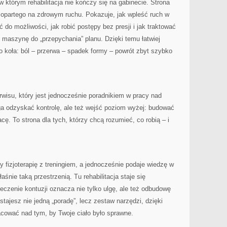
w którym rehabilitacja nie kończy się na gabinecie. Strona
a opartego na zdrowym ruchu. Pokazuje, jak wpleść ruch w
do możliwości, jak robić postępy bez presji i jak traktować
k maszynę do „przepychania” planu. Dzięki temu łatwiej
o koła: ból – przerwa – spadek formy – powrót zbyt szybko
rwisu, który jest jednocześnie poradnikiem w pracy nad
a odzyskać kontrolę, ale też wejść poziom wyżej: budować
racę. To strona dla tych, którzy chcą rozumieć, co robią – i
y fizjoterapię z treningiem, a jednocześnie podaje wiedzę w
aśnie taką przestrzenią. Tu rehabilitacja staje się
eczenie kontuzji oznacza nie tylko ulgę, ale też odbudowę
tajesz nie jedną „poradę”, lecz zestaw narzędzi, dzięki
ować nad tym, by Twoje ciało było sprawne.