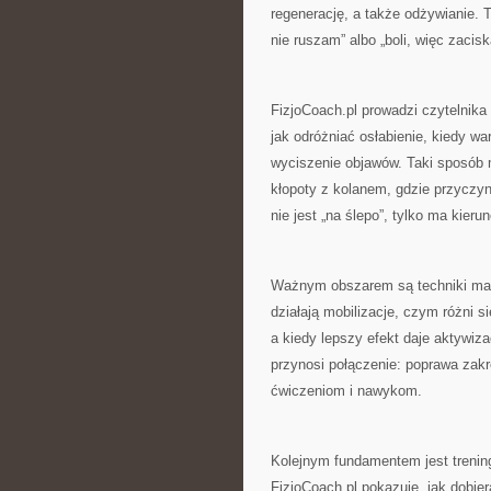
regenerację, a także odżywianie. 
nie ruszam” albo „boli, więc zacisk
FizjoCoach.pl prowadzi czytelnika
jak odróżniać osłabienie, kiedy wa
wyciszenie objawów. Taki sposób 
kłopoty z kolanem, gdzie przyczyn
nie jest „na ślepo”, tylko ma kieru
Ważnym obszarem są techniki manu
działają mobilizacje, czym różni s
a kiedy lepszy efekt daje aktywiza
przynosi połączenie: poprawa zakr
ćwiczeniom i nawykom.
Kolejnym fundamentem jest trenin
FizjoCoach.pl pokazuje, jak dobie