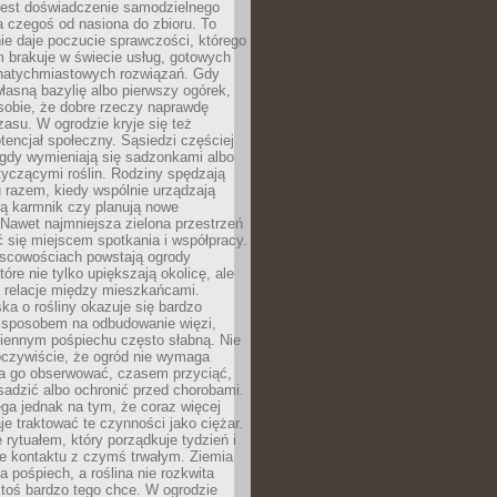
jest doświadczenie samodzielnego
 czegoś od nasiona do zbioru. To
e daje poczucie sprawczości, którego
m brakuje w świecie usług, gotowych
 natychmiastowych rozwiązań. Gdy
łasną bazylię albo pierwszy ogórek,
sobie, że dobre rzeczy naprawdę
zasu. W ogrodzie kryje się też
tencjał społeczny. Sąsiedzi częściej
 gdy wymieniają się sadzonkami albo
yczącymi roślin. Rodziny spędzają
 razem, kiedy wspólnie urządzają
ją karmnik czy planują nowe
Nawet najmniejsza zielona przestrzeń
 się miejscem spotkania i współpracy.
jscowościach powstają ogrody
tóre nie tylko upiększają okolicę, ale
ą relacje między mieszkańcami.
ka o rośliny okazuje się bardzo
sposobem na odbudowanie więzi,
ziennym pośpiechu często słabną. Nie
oczywiście, że ogród nie wymaga
ba go obserwować, czasem przyciąć,
sadzić albo ochronić przed chorobami.
ga jednak na tym, że coraz więcej
je traktować te czynności jako ciężar.
e rytuałem, który porządkuje tydzień i
ie kontaktu z czymś trwałym. Ziemia
a pośpiech, a roślina nie rozkwita
ktoś bardzo tego chce. W ogrodzie