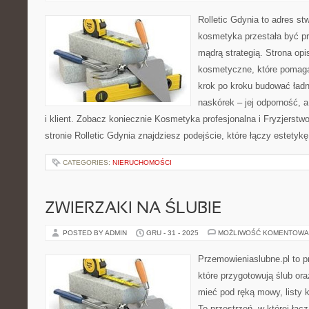
Rolletic Gdynia to adres s
kosmetyka przestała być pr
mądrą strategią. Strona opi
kosmetyczne, które pomaga
krok po kroku budować ładn
naskórek – jej odporność, a
i klient. Zobacz koniecznie Kosmetyka profesjonalna i Fryzjerstwo
stronie Rolletic Gdynia znajdziesz podejście, które łączy estetyk
CATEGORIES:
NIERUCHOMOŚCI
ZWIERZAKI NA ŚLUBIE
POSTED BY ADMIN
GRU - 31 - 2025
MOŻLIWOŚĆ KOMENTOWA
Przemowieniaslubne.pl to p
które przygotowują ślub ora
mieć pod ręką mowy, listy k
To przestrzeń, w której łąc