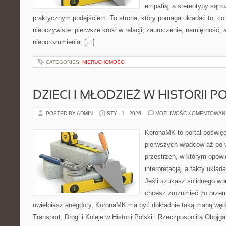
empatią, a stereotypy są r
praktycznym podejściem. To strona, który pomaga układać to, c
nieoczywiste: pierwsze kroki w relacji, zauroczenie, namiętność, 
nieporozumienia, […]
CATEGORIES:
NIERUCHOMOŚCI
DZIECI I MŁODZIEŻ W HISTORII P
POSTED BY ADMIN
STY - 1 - 2026
MOŻLIWOŚĆ KOMENTOWAN
KoronaMK to portal poświęco
pierwszych władców aż po 
przestrzeń, w którym opowi
interpretacją, a fakty układ
Jeśli szukasz solidnego wp
chcesz zrozumieć tło przem
uwielbiasz anegdoty, KoronaMK ma być dokładnie taką mapą wędr
Transport, Drogi i Koleje w Historii Polski i Rzeczpospolita Obojg