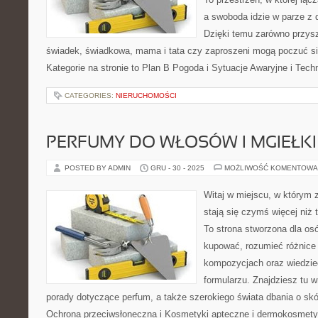
a swoboda idzie w parze z
Dzięki temu zarówno przysz
świadek, świadkowa, mama i tata czy zaproszeni mogą poczuć si
Kategorie na stronie to Plan B Pogoda i Sytuacje Awaryjne i Tech
CATEGORIES:
NIERUCHOMOŚCI
PERFUMY DO WŁOSÓW I MGIEŁK
POSTED BY ADMIN
GRU - 30 - 2025
MOŻLIWOŚĆ KOMENTOWA
Witaj w miejscu, w którym 
stają się czymś więcej niż
To strona stworzona dla os
kupować, rozumieć różnice
kompozycjach oraz wiedzieć
formularzu. Znajdziesz tu w
porady dotyczące perfum, a także szerokiego świata dbania o skó
Ochrona przeciwsłoneczna i Kosmetyki apteczne i dermokosmetyk