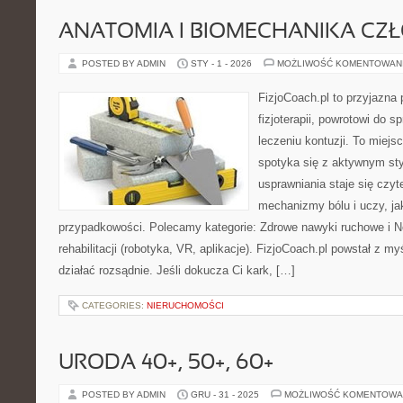
ANATOMIA I BIOMECHANIKA CZ
POSTED BY ADMIN
STY - 1 - 2026
MOŻLIWOŚĆ KOMENTOWAN
FizjoCoach.pl to przyjazna
fizjoterapii, powrotowi do 
leczeniu kontuzji. To miej
spotyka się z aktywnym sty
usprawniania staje się czy
mechanizmy bólu i uczy, ja
przypadkowości. Polecamy kategorie: Zdrowe nawyki ruchowe i N
rehabilitacji (robotyka, VR, aplikacje). FizjoCoach.pl powstał z m
działać rozsądnie. Jeśli dokucza Ci kark, […]
CATEGORIES:
NIERUCHOMOŚCI
URODA 40+, 50+, 60+
POSTED BY ADMIN
GRU - 31 - 2025
MOŻLIWOŚĆ KOMENTOWA