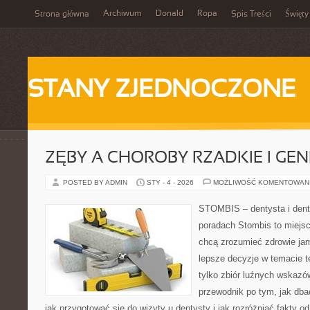
Archiwum
Donald
Ropa
Strona główna
Spis Treści
Święty
STANY ZJEDNOCZONE
ZĘBY A CHOROBY RZADKIE I GE
POSTED BY ADMIN
STY - 4 - 2026
MOŻLIWOŚĆ KOMENTOWAN
STOMBIS – dentysta i dent
poradach Stombis to miejsc
chcą zrozumieć zdrowie ja
lepsze decyzje w temacie te
tylko zbiór luźnych wskazó
przewodnik po tym, jak dba
jak przygotować się do wizyty u dentysty i jak rozróżniać fakty o