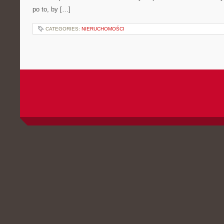
po to, by […]
CATEGORIES:
NIERUCHOMOŚCI