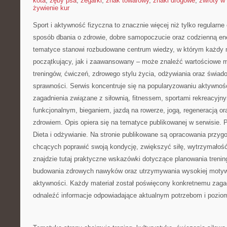
kota
,
zęby psa
,
zegarki
,
znak towarowy
,
znaki drogowe
,
zwroty w 
żywienie kur
Sport i aktywność fizyczna to znacznie więcej niż tylko regularne 
sposób dbania o zdrowie, dobre samopoczucie oraz codzienną ene
tematyce stanowi rozbudowane centrum wiedzy, w którym każdy m
początkujący, jak i zaawansowany – może znaleźć wartościowe m
treningów, ćwiczeń, zdrowego stylu życia, odżywiania oraz świad
sprawności. Serwis koncentruje się na popularyzowaniu aktywnośc
zagadnienia związane z siłownią, fitnessem, sportami rekreacyjny
funkcjonalnym, bieganiem, jazdą na rowerze, jogą, regeneracją 
zdrowiem. Opis opiera się na tematyce publikowanej w serwisie.
Dieta i odżywianie. Na stronie publikowane są opracowania przy
chcących poprawić swoją kondycję, zwiększyć siłę, wytrzymałość
znajdzie tutaj praktyczne wskazówki dotyczące planowania trenin
budowania zdrowych nawyków oraz utrzymywania wysokiej motywa
aktywności. Każdy materiał został poświęcony konkretnemu zagad
odnaleźć informacje odpowiadające aktualnym potrzebom i pozi