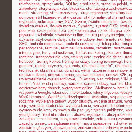
telefoniczna
,
sprzęt audio
,
SQLite
,
stabilizacja
,
stand-up polski
,
s
zawodowy
,
sterylizacja kota
,
stłuczka
,
stomatologia zachowawcz
marki
,
streaming
,
stres przewlekły
,
stroje regionalne
,
struktury da
domowe
,
styl biznesowy
,
styl casual
,
styl formalny
,
styl smart ca
stypendia
,
sukcesja firmy
,
SUV
,
Svelte
,
światło niebieskie
,
światł
świetlica wiejska
,
świnka morska
,
Symfony
,
system OKR
,
szafa 
podróżne
,
szczepienie kota
,
szczepienie psa
,
szelki dla psa
,
szk
prywatna
,
szkolenia zawodowe online
,
sztuka partycypacyjna
,
szt
czytanie
,
szyfrowanie danych
,
tańce ludowe
,
teatr amatorski
,
teat
SEO
,
techniki oddechowe
,
techniki uczenia się
,
teleopieka
,
terapi
pedagogiczna
,
terminal
,
terminal w telefonie
,
terrarium
,
testowani
integracyjne
,
testy jednostkowe
,
TikTok marketing
,
tkactwo
,
tłuma
rodzinne
,
transporter dla kota
,
trening core
,
trening dla dzieci
,
tren
kettlebell
,
trening kobiet
,
trening po ciąży
,
trening równowagi
,
tren
gumami
,
tuning optyczny
,
typ urody
,
ubezpieczenie AC
,
ubezpiec
techniczne
,
ubrania z lnu
,
ubrania z wełny
,
uczenie maszynowe
,
u
umowa o dzieło
,
umowa o pracę
,
umowa zlecenie
,
umowy B2B
,
u
uwierzytelnianie dwuskładnikowe
,
UX writing
,
van rodzinny
,
VIN
,
v
fitness
,
Vue
,
wada postawy
,
warsztat samochodowy
,
wartość klie
wektorowe bazy danych
,
weterynarz online
,
Wielkanoc w hotelu
,
W
wizytówka Google
,
własność intelektualna
,
włosy kręcone
,
włosy 
WooCommerce
,
WordPress development
,
workation
,
wsparcie kr
rodzinne
,
wybielanie zębów
,
wybór studiów
,
wycena startupu
,
wyci
oleju
,
wymiana studencka
,
wynagrodzenia
,
wynajem długotermino
wyprawka dla kota
,
wyprawka dla psa
,
wystąpienia publiczne
,
wys
youngtimery
,
YouTube Shorts
,
zabawki węchowe
,
zabezpieczenie 
zabezpieczenie lakieru
,
zabytkowe kościoły
,
zakup auta używane
zapachy unisex
,
zarządzanie małą firmą
,
zawieszenie
,
zdrowie h
zdrowie mężczyzn
,
zdrowie oczu
,
zdrowie słuchu
,
zdrowie w podr