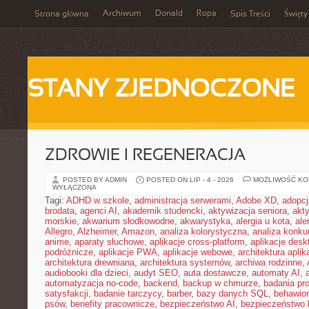
Archiwum
Donald
Ropa
Strona główna
Spis Treści
Święty
STANY ZJEDNOCZONE
ZDROWIE I REGENERACJA
POSTED BY ADMIN
POSTED ON LIP - 4 - 2026
MOŻLIWOŚĆ K
WYŁĄCZONA
Tagi:
ADHD w szkole
,
administracja serwerami
,
Adobe XD
,
adopcj
brodata
,
agenci AI
,
akademik studencki
,
aktywizacja seniora
,
akt
morskie
,
akwarium słodkowodne
,
akwarystyka
,
alergia u kota
,
ale
Allegro
,
Alzheimer
,
Amazon
,
analiza kolorystyczna
,
analiza konkur
anime
,
aparaty słuchowe
,
aplikacje cross-platform
,
aplikacje des
podróżnicze
,
aplikacje PWA
,
aplikacje webowe
,
architektura aplika
architektura drewniana
,
architektura systemów
,
archiwa rodzinne
,
audiobooki dla dzieci
,
audyt SEO
,
auta dostawcze
,
automaty AI
,
automatyzacja no-code
,
backend
,
backup w chmurze
,
badania pro
satysfakcji
,
badanie tarczycy
,
barber
,
bazy danych SQL
,
behawior
psów
,
benefity pracownicze
,
bezpieczeństwo AI
,
bezpieczeństwo h