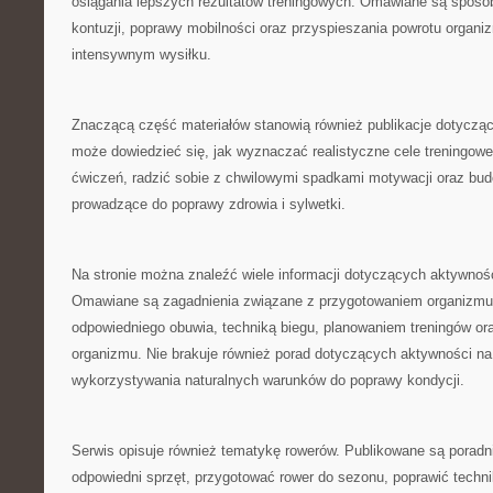
osiągania lepszych rezultatów treningowych. Omawiane są sposo
kontuzji, poprawy mobilności oraz przyspieszania powrotu organi
intensywnym wysiłku.
Znaczącą część materiałów stanowią również publikacje dotyczą
może dowiedzieć się, jak wyznaczać realistyczne cele treningow
ćwiczeń, radzić sobie z chwilowymi spadkami motywacji oraz bud
prowadzące do poprawy zdrowia i sylwetki.
Na stronie można znaleźć wiele informacji dotyczących aktywnoś
Omawiane są zagadnienia związane z przygotowaniem organizmu
odpowiedniego obuwia, techniką biegu, planowaniem treningów or
organizmu. Nie brakuje również porad dotyczących aktywności na
wykorzystywania naturalnych warunków do poprawy kondycji.
Serwis opisuje również tematykę rowerów. Publikowane są poradn
odpowiedni sprzęt, przygotować rower do sezonu, poprawić techn