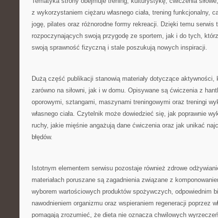
Tematyka strony obejmuje trening, kulturystykę, ćwiczenia siłowe
z wykorzystaniem ciężaru własnego ciała, trening funkcjonalny, car
jogę, pilates oraz różnorodne formy rekreacji. Dzięki temu serwis 
rozpoczynających swoją przygodę ze sportem, jak i do tych, którzy
swoją sprawność fizyczną i stale poszukują nowych inspiracji.
Dużą część publikacji stanowią materiały dotyczące aktywności
zarówno na siłowni, jak i w domu. Opisywane są ćwiczenia z hant
oporowymi, sztangami, maszynami treningowymi oraz treningi wy
własnego ciała. Czytelnik może dowiedzieć się, jak poprawnie 
ruchy, jakie mięśnie angażują dane ćwiczenia oraz jak unikać naj
błędów.
Istotnym elementem serwisu pozostaje również zdrowe odżywian
materiałach poruszane są zagadnienia związane z komponowanie
wyborem wartościowych produktów spożywczych, odpowiednim b
nawodnieniem organizmu oraz wspieraniem regeneracji poprzez wł
pomagają zrozumieć, że dieta nie oznacza chwilowych wyrzeczeń,