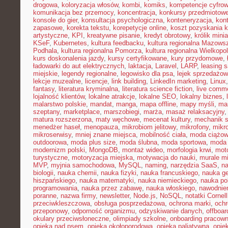
drogowa
,
koloryzacja włosów
,
kombi
,
komiks
,
kompetencje cyfro
komunikacja bez przemocy
,
koncentracja
,
konkursy przedmiotow
konsole do gier
,
konsultacja psychologiczna
,
konteneryzacja
,
kon
zapasowe
,
korekta tekstu
,
korepetycje online
,
koszt pozyskania k
artystyczne
,
KPI
,
kreatywne pisanie
,
kredyt obrotowy
,
królik mini
KSeF
,
Kubernetes
,
kultura feedbacku
,
kultura regionalna Mazows
Podhala
,
kultura regionalna Pomorza
,
kultura regionalna Wielkopol
kurs doskonalenia jazdy
,
kursy certyfikowane
,
kury przydomowe
,
ładowarki do aut elektrycznych
,
laktacja
,
Laravel
,
LARP
,
leasing 
miejskie
,
legendy regionalne
,
legowisko dla psa
,
lejek sprzedażow
lekcje muzealne
,
licencje
,
link building
,
LinkedIn marketing
,
Linux
fantasy
,
literatura kryminalna
,
literatura science fiction
,
live comm
lojalność klientów
,
lokalne atrakcje
,
lokalne SEO
,
lokalny biznes
,
malarstwo polskie
,
mandat
,
manga
,
mapa offline
,
mapy myśli
,
mar
szeptany
,
marketplace
,
marszobiegi
,
marża
,
masaż relaksacyjny
matura rozszerzona
,
maty węchowe
,
mecenat kultury
,
mechanik 
menedżer haseł
,
menopauza
,
mikrobiom jelitowy
,
mikrofony
,
mikr
mikroserwisy
,
mniej znane miejsca
,
mobilność ciała
,
moda ciążo
outdoorowa
,
moda plus size
,
moda ślubna
,
moda sportowa
,
moda 
modernizm polski
,
MongoDB
,
montaż wideo
,
morfologia krwi
,
moto
turystyczne
,
motoryzacja miejska
,
motywacja do nauki
,
murale mi
MVP
,
myjnia samochodowa
,
MySQL
,
naming
,
narzędzia SaaS
,
na
biologii
,
nauka chemii
,
nauka fizyki
,
nauka francuskiego
,
nauka ge
hiszpańskiego
,
nauka matematyki
,
nauka niemieckiego
,
nauka po
programowania
,
nauka przez zabawę
,
nauka włoskiego
,
nawodnie
poranne
,
nazwa firmy
,
newsletter
,
Node.js
,
NoSQL
,
notatki Cornell
przeciwkleszczowa
,
obsługa posprzedażowa
,
ochrona marki
,
ochr
przeponowy
,
odporność organizmu
,
odzyskiwanie danych
,
offboar
okulary przeciwsłoneczne
,
olimpiady szkolne
,
onboarding pracown
opieka nad psem
,
opieka okołoporodowa
,
opieka paliatywna
,
opie