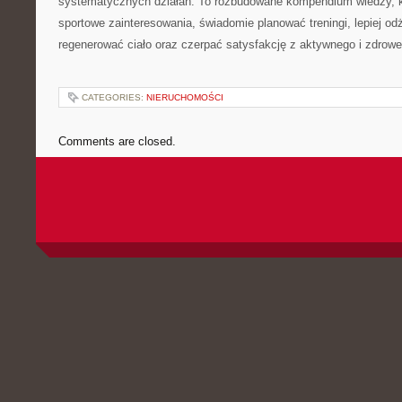
systematycznych działań. To rozbudowane kompendium wiedzy, k
sportowe zainteresowania, świadomie planować treningi, lepiej od
regenerować ciało oraz czerpać satysfakcję z aktywnego i zdrowe
CATEGORIES:
NIERUCHOMOŚCI
Comments are closed.