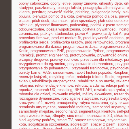
opony całoroczne
,
opony letnie
,
opony zimowe
,
orkiestry dęte
,
or
studyjne
,
paczkomaty
,
papuga falista
,
pedagogika alternatywna
,
p
klienta
,
petsitter
,
pewność siebie
,
phishing
,
pielęgnacja brody
,
pie
obuwia
,
pierwsza pomoc dla kota
,
pierwsza pomoc dla psa
,
pierw
pilates
,
pitch deck
,
plan nauki
,
plan sprzedaży
,
płatności odroczo
miejskie
,
płynność finansowa
,
podcasting
,
podróż z psem samoc
odpowiedzialne
,
poezja współczesna
,
polityka prywatności
,
Postg
ceramiczna
,
praktyki studenckie
,
prawo AI
,
prawo jazdy kat A
,
pr
procedury firmowe
,
product market fit
,
produktywność osobista
,
p
profilaktyka serca
,
profilaktyka urazów
,
próg rentowności
,
program
programowanie dla dzieci
,
programowanie Java
,
programowanie Ja
Kotlin
,
programowanie PHP
,
programowanie Python
,
programowani
interakcji
,
prompt engineering
,
prototypowanie
,
prywatność online
przepisy drogowe
,
przerwy ruchowe
,
przestrzeń dla młodzieży
,
pr
przygotowanie do egzaminu
,
przygotowanie do maratonu
,
przygot
przygotowanie do półmaratonu
,
przysmaki treningowe
,
psychodiet
punkty karne
,
RAG
,
ransomware
,
raport historii pojazdu
,
Raspberr
recenzje książek
,
recykling treści
,
redakcja tekstu
,
Redis
,
regener
sklepu
,
rehabilitacja ortopedyczna
,
rehabilitacja po urazie
,
reklama
rękojmia
,
rekomendacje klientów
,
rekrutacja zdalna
,
relacje partne
reportaż
,
research UX
,
reskilling
,
REST API
,
rewitalizacja rynku
,
robotyka dla dzieci
,
rolowanie mięśni
,
rośliny akwariowe
,
router d
rozciąganie dynamiczne
,
rozciąganie statyczne
,
rozgrzewka bieg
rzeczywistość
,
rozwój emocjonalny
,
rutyna wieczorna
,
ryby akwar
rzemiosło artystyczne
,
samochód rodzinny
,
samochód używany
,
samochody miejskie
,
second hand
,
segmentacja klientów
,
self-pu
sesja wizerunkowa
,
Shopify
,
sieć mesh
,
skanowanie 3D
,
skład ks
ślad węglowy podróży
,
smart TV
,
smycz treningowa
,
snycerstwo
,
kota
,
socjalizacja szczeniaka
,
socrealizm
,
spacer z psem
,
spółka
spółka z o.o.
,
Spring Boot
,
sprzedaż B2B
,
sprzedaż B2C
,
sprzeda