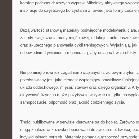
komfort podczas dłuższych wypraw. Miłośnicy aktywnego wypoc
inspiracje do częstszego korzystania z roweru jako formy codzie
Dużą wartość stanowią materiały poświęcone modelowaniu ciała. 
zasady zwiększania masy mięśniowej, redukcji tkanki tłuszczowej
oraz skutecznego planowania cykli treningowych. Wyjaśniają, jak
odpowiednim żywieniem i regeneracją, aby osiągać trwałe efekty.
Nie pominięto również zagadnień związanych z zdrowym stylem ż
przedstawiany jest jako element wspierający prawidłowe funkcjon
układu oddechowego, mięśni, stawów oraz całego organizmu. Arty
aktywność fizyczna może pozytywnie wpływać nie tylko na wygląd
samopoczucie, odporność oraz jakość codziennego życia.
Treści publikowane w serwisie kierowane są do kobiet. Zarówno os
mogą znaleźć wskazówki dopasowane do swoich możliwości, poz
indywidualnych potrzeb. Materiały pomagają rozpocząć przygodę z