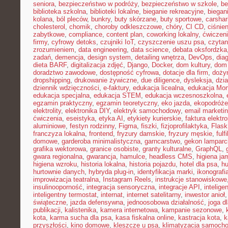
seniora
,
bezpieczeństwo w podróży
,
bezpieczeństwo w szkole
,
be
biblioteka szkolna
,
biblioteki lokalne
,
bieganie rekreacyjne
,
biegani
kolana
,
ból pleców
,
bunkry
,
buty skórzane
,
buty sportowe
,
carshar
cholesterol
,
chomik
,
choroby odkleszczowe
,
chóry
,
CI CD
,
ciśnien
zabytkowe
,
compliance
,
content plan
,
coworking lokalny
,
ćwiczeni
firmy
,
cyfrowy detoks
,
czujniki IoT
,
czyszczenie uszu psa
,
czytan
zrozumieniem
,
data engineering
,
data science
,
debata oksfordzka
zadań
,
demencja
,
design system
,
detailing wnętrza
,
DevOps
,
dia
dieta BARF
,
digitalizacja zdjęć
,
Django
,
Docker
,
dom kultury
,
dom 
doradztwo zawodowe
,
dostępność cyfrowa
,
dotacje dla firm
,
doży
dropshipping
,
drukowanie żywiczne
,
due diligence
,
dysleksja
,
dzia
dziennik wdzięczności
,
e-faktury
,
edukacja licealna
,
edukacja Mon
edukacja specjalna
,
edukacja STEM
,
edukacja wczesnoszkolna
,
egzamin praktyczny
,
egzamin teoretyczny
,
eko jazda
,
ekopodróże
elektrolity
,
elektronika DIY
,
elektryk samochodowy
,
email marketi
ćwiczenia
,
eseistyka
,
etyka AI
,
etykiety kurierskie
,
faktura elektr
aluminiowe
,
festyn rodzinny
,
Figma
,
fiszki
,
fizjoprofilaktyka
,
Flask
franczyza lokalna
,
frontend
,
fryzury damskie
,
fryzury męskie
,
fulf
domowe
,
garderoba minimalistyczna
,
garncarstwo
,
gekon lamparc
grafika wektorowa
,
granice osobiste
,
granty kulturalne
,
GraphQL
,
gwara regionalna
,
gwarancja
,
hamulce
,
headless CMS
,
higiena ja
higiena wzroku
,
historia lokalna
,
historia pojazdu
,
hotel dla psa
,
hu
hurtownie danych
,
hybryda plug-in
,
identyfikacja marki
,
ikonografi
improwizacja teatralna
,
Instagram Reels
,
instrukcje stanowiskowe
insulinooporność
,
integracja sensoryczna
,
integracje API
,
intelig
inteligentny termostat
,
internat
,
internet satelitarny
,
inwestor anioł
świąteczne
,
jazda defensywna
,
jednoosobowa działalność
,
joga d
publikacji
,
kalistenika
,
kamera internetowa
,
kampanie sezonowe
,
kota
,
karma sucha dla psa
,
kasa fiskalna online
,
kastracja kota
,
k
przyszłości
,
kino domowe
,
kleszcze u psa
,
klimatyzacja samoch