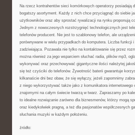
Na rzecz kontrahentów sieci komórkowych operatorzy posiadają 
bogatszy asortyment. Każdy z nich chce przyciągnąć do siebie ja
użytkowników oraz aby sprostać rywalizacji na rynku proponują cor
Jednym z nowoczesnych rozstrzygnięć technologicznych jest telef
telefonów producent. Nie jest to szablonowy telefon, ale urządzen
porównywane w wielu przypadkach do komputera. Liczba funkcji i a
zadziwiająca. Pozawala nie tylko na kontaktowanie się przez rozm
można również za jego wsparciem słuchać radia, plików mp3, ogląd
wykonywać oraz przechowywać gigantyczne ilości należytej jakości
się też czyściki do telefonów. Żywotność baterii gwarantuje korzy
kilkanaście dni bez obaw, że się wyłączy, jeżeli zapomnimy zabr
z niego wykorzystywać także jako z komunikatora internetowego
znajomymi na całym świecie twarzą w twarz. Zapraszamy po kal
to idealne rozwiązanie zarówno dla biznesmenów, którzy mogą sp
oraz kiedykolwiek pragną, a też dla pasjonatów współczesnych g
słuchania muzyki w każdym położeniu.
źródło:
———————————