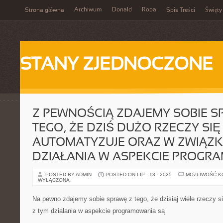
Archiwum
Donald
Ropa
Strona główna
Spis Treści
Święty
STANY ZJEDNOCZONE
Z PEWNOŚCIĄ ZDAJEMY SOBIE S
TEGO, ŻE DZIŚ DUŻO RZECZY SIĘ
AUTOMATYZUJE ORAZ W ZWIĄZK
DZIAŁANIA W ASPEKCIE PROGR
POSTED BY ADMIN
POSTED ON LIP - 13 - 2025
MOŻLIWOŚĆ 
WYŁĄCZONA
Na pewno zdajemy sobie sprawę z tego, że dzisiaj wiele rzeczy s
z tym działania w aspekcie programowania są