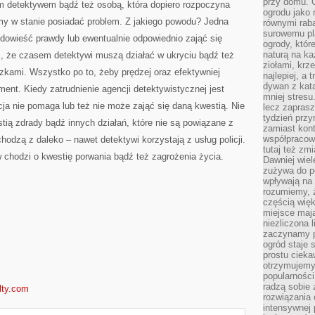
przy domu. C
m detektywem bądź też osobą, która dopiero rozpoczyna
ogrodu jako 
my w stanie posiadać problem. Z jakiego powodu? Jedna
równymi rab
surowemu pl
 dowieść prawdy lub ewentualnie odpowiednio zająć się
ogrody, któr
naturą na ka
ć, że czasem detektywi muszą działać w ukryciu bądź też
ziołami, krz
zkami. Wszystko po to, żeby prędzej oraz efektywniej
najlepiej, a 
dywan z kata
ent. Kiedy zatrudnienie agencji detektywistycznej jest
mniej stresu
cja nie pomaga lub też nie może zająć się daną kwestią. Nie
lecz zapras
tydzień przy
stią zdrady bądź innych działań, które nie są powiązane z
zamiast kont
współpracow
dzą z daleko – nawet detektywi korzystają z usług policji.
tutaj też zm
hodzi o kwestię porwania bądź też zagrożenia życia.
Dawniej wiel
zużywa do p
wpływają na 
rozumiemy, ż
częścią wię
miejsce mają
niezliczona 
zaczynamy p
ogród staje 
prostu cieka
otrzymujemy
popularności
radzą sobie 
alty.com
rozwiązania
intensywnej 