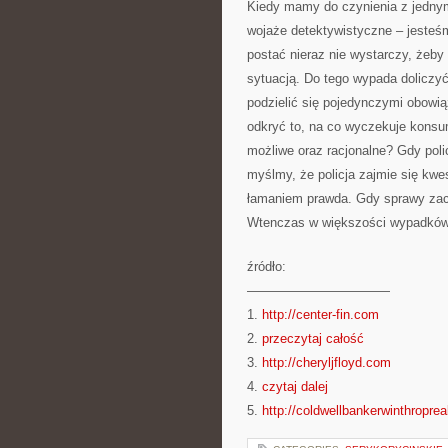
Kiedy mamy do czynienia z jedny
wojaże detektywistyczne – jesteś
postać nieraz nie wystarczy, żeby
sytuacją. Do tego wypada doliczy
podzielić się pojedynczymi obowią
odkryć to, na co wyczekuje konsum
możliwe oraz racjonalne? Gdy poli
myślmy, że policja zajmie się kwe
łamaniem prawda. Gdy sprawy zacho
Wtenczas w większości wypadków c
źródło:
———————————
1.
http://center-fin.com
2.
przeczytaj całość
3.
http://cheryljfloyd.com
4.
czytaj dalej
5.
http://coldwellbankerwinthropre