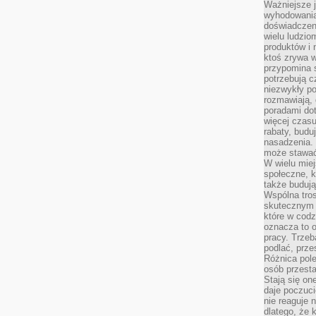
Ważniejsze 
wyhodowania
doświadczeni
wielu ludzio
produktów i
ktoś zrywa w
przypomina 
potrzebują c
niezwykły po
rozmawiają,
poradami dot
więcej czasu
rabaty, budu
nasadzenia. 
może stawać
W wielu mie
społeczne, k
także buduj
Wspólna tros
skutecznym 
które w cod
oznacza to 
pracy. Trze
podlać, prze
Różnica pole
osób przesta
Stają się on
daje poczuc
nie reaguje n
dlatego, że 