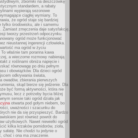
stydliwym, zbiorniki na deszczówkę
aktycznym standardem, a rabaty
bylinami wypierają sezonowe
wymagające ciągłej wymiany. To
awia, że ogród staje się bardziej
e tylko środowisku, ale i samemu
i. Zamiast zmęczenia daje satysfakcję,
esji tworzy przestrzeń odpoczynku.
anowany ogród może funkcjonować
bez nieustannej ingerencji człowieka.
wartość ma ogród w życiu
 To właśnie tam poranna kawa
zej, a wieczorne rozmowy nabierają
takt z roślinami obniża napięcie i
skać równowagę po dniu pełnym
asu i obowiązków. Dla dzieci ogród
ejscem odkrywania świata,
a owadów, zbierania pierwszych
umienia, skąd bierze się jedzenie. Dla
że być formą aktywności, która nie
ymusu, lecz z potrzeby bycia bliżej
wnym sensie taki ogród działa jak
acyjna
otwarta pod gołym niebem, bo
wości, uważności i szacunku do
órych nie da się przyspieszyć. Bardzo
wiskiem jest również powrót do
aw użytkowych. Nawet niewielki ogród
ić kilka krzaków pomidorów, zioła,
y sałatę. Nie chodzi tu jedynie o
, choć i ona ma znaczenie.