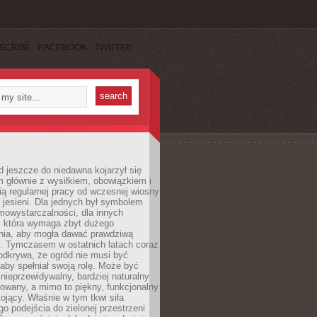
SCRIBE
FACEBOOK
TWITTER
 jeszcze do niedawna kojarzył się
 głównie z wysiłkiem, obowiązkiem i
ą regularnej pracy od wczesnej wiosny
 jesieni. Dla jednych był symbolem
mowystarczalności, dla innych
ą, która wymaga zbyt dużego
ia, aby mogła dawać prawdziwą
. Tymczasem w ostatnich latach coraz
 odkrywa, że ogród nie musi być
 aby spełniał swoją rolę. Może być
ę nieprzewidywalny, bardziej naturalny
owany, a mimo to piękny, funkcjonalny
kojący. Właśnie w tym tkwi siła
 podejścia do zielonej przestrzeni