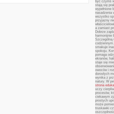
być czymś w
stają się pr
wypełnione 
nasadzenia 
wszystko spr
przyjazny ni
właścicielow
a zamiast pr
Dobrze zapl
harmonijnie 
Szczególną 
codziennym.
smakuje inac
spokoju. Kon
pomaga odzy
ekranów, hał
staje się mi
obserwowani
owoców i roz
dorosłych mo
wynika z prz
natury. W pe
strona eduk
uczy cierpli
procesów, kt
ciekawym zja
prostych upr
może pomieśc
truskawki cz
oszczędność