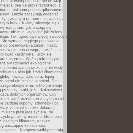
oraz częściej odchodzi się od wizji
miejsca idealnie przystrzyżonego, z
atami i roślinami podporządkowanymi
anowi. Ludzie zaczynają doceniać
e żyją własnym rytmem i nie walczą z
żdym kroku. Kwiaty mieszają się z
ewy rosną tam, gdzie czują się
trawnik nie musi wyglądać jak zielony
logu. Taki ogród daje więcej swobody i
. Nie wymaga ciągłego poprawiania,
za do obserwowania zmian. Każdy
nosi w nim coś nowego, a właściciel
rolować każdy detal, uczy się
ać z przyrodą. Ważną rolę odgrywa
iana świadomości ekologicznej.
e osób nie zastanawiało się, ile wody
odlewania albo jak środki chemiczne
glebę i owady. Dziś coraz lepiej
e ogród nie istnieje w próżni. Jest
kszego ekosystemu, w którym swoje
 pszczoły, ptaki, jeże, dżdżownice i
liczba drobnych organizmów. Gdy
rojektować przestrzeń z myślą o nich,
się bardziej odporny, zdrowszy i po
wszy. Zamiast martwej dekoracji
 miejsce pulsujące życiem. Na
 zyskują rośliny rodzime, które lepiej
z lokalnym klimatem, a także
 ograniczające konieczność
pielęgnacji. Kompostowniki przestają