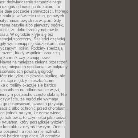
jest doświadczenie samodzielnego
 czegoś od nasiona do zbioru. To
e daje poczucie sprawczości, którego
m brakuje w świecie usług, gotowych
 natychmiastowych rozwiązań. Gdy
łasną bazylię albo pierwszy ogórek,
sobie, że dobre rzeczy naprawdę
zasu. W ogrodzie kryje się też
tencjał społeczny. Sąsiedzi częściej
 gdy wymieniają się sadzonkami albo
yczącymi roślin. Rodziny spędzają
 razem, kiedy wspólnie urządzają
ją karmnik czy planują nowe
Nawet najmniejsza zielona przestrzeń
 się miejscem spotkania i współpracy.
jscowościach powstają ogrody
tóre nie tylko upiększają okolicę, ale
ą relacje między mieszkańcami.
ka o rośliny okazuje się bardzo
sposobem na odbudowanie więzi,
ziennym pośpiechu często słabną. Nie
oczywiście, że ogród nie wymaga
ba go obserwować, czasem przyciąć,
sadzić albo ochronić przed chorobami.
ga jednak na tym, że coraz więcej
je traktować te czynności jako ciężar.
e rytuałem, który porządkuje tydzień i
ie kontaktu z czymś trwałym. Ziemia
a pośpiech, a roślina nie rozkwita
ktoś bardzo tego chce. W ogrodzie