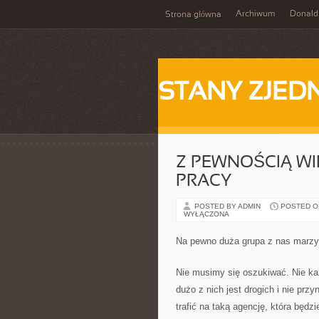
Archiwum
Donald
Strona główna
STANY ZJE
Z PEWNOŚCIĄ WI
PRACY
POSTED BY ADMIN
POSTED ON 
WYŁĄCZONA
Na pewno duża grupa z nas marzy 
Nie musimy się oszukiwać. Nie ka
dużo z nich jest drogich i nie pr
trafić na taką agencję, która będ