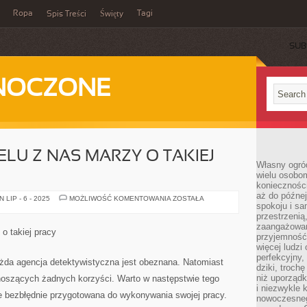
Ropa
Tagi
Spis Treści
Święty
SUB
DNOCZONE
ELU Z NAS MARZY O TAKIEJ
Własny ogród
wielu osobom
konieczności
aż do późnej
Z
LIP - 6 - 2025
MOŻLIWOŚĆ KOMENTOWANIA
ZOSTAŁA
spokoju i sa
PEWNOŚCIĄ
WIELU
przestrzeni
Z
zaangażowan
NAS
o takiej pracy
MARZY
przyjemność
O
więcej ludzi
TAKIEJ
perfekcyjny,
PRACY
żda agencja detektywistyczna jest obeznana. Natomiast
dziki, troch
niż uporządk
zynoszących żadnych korzyści. Warto w następstwie tego
i niezwykle 
zie bezbłędnie przygotowana do wykonywania swojej pracy.
nowoczesnego