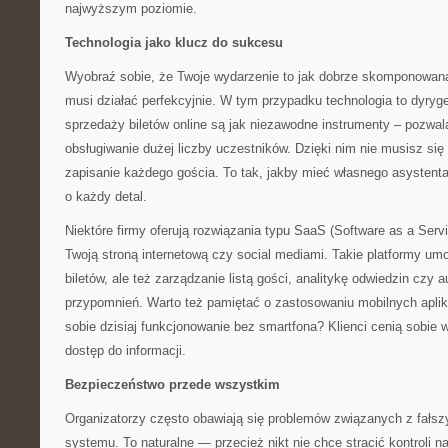
najwyższym poziomie.
Technologia jako klucz do sukcesu
Wyobraź sobie, że Twoje wydarzenie to jak dobrze skomponowan
musi działać perfekcyjnie. W tym przypadku technologia to dyr
sprzedaży biletów online są jak niezawodne instrumenty – pozwal
obsługiwanie dużej liczby uczestników. Dzięki nim nie musisz się
zapisanie każdego gościa. To tak, jakby mieć własnego asystenta
o każdy detal.
Niektóre firmy oferują rozwiązania typu SaaS (Software as a Servic
Twoją stroną internetową czy social mediami. Takie platformy umo
biletów, ale też zarządzanie listą gości, analitykę odwiedzin czy
przypomnień. Warto też pamiętać o zastosowaniu mobilnych apli
sobie dzisiaj funkcjonowanie bez smartfona? Klienci cenią sobie
dostęp do informacji.
Bezpieczeństwo przede wszystkim
Organizatorzy często obawiają się problemów związanych z fałsz
systemu. To naturalne — przecież nikt nie chce stracić kontroli 