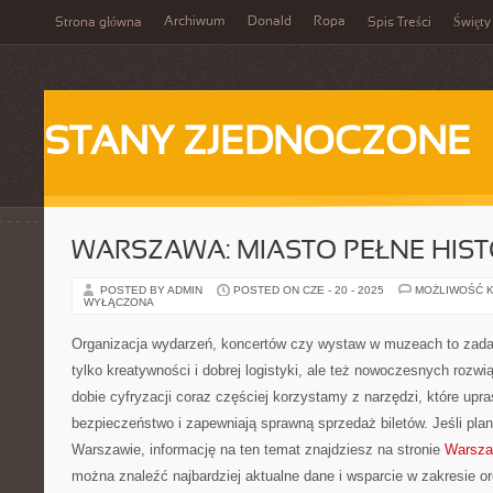
Archiwum
Donald
Ropa
Strona główna
Spis Treści
Święty
STANY ZJEDNOCZONE
WARSZAWA: MIASTO PEŁNE HISTO
POSTED BY ADMIN
POSTED ON CZE - 20 - 2025
MOŻLIWOŚĆ 
WYŁĄCZONA
Organizacja wydarzeń, koncertów czy wystaw w muzeach to zadan
tylko kreatywności i dobrej logistyki, ale też nowoczesnych rozw
dobie cyfryzacji coraz częściej korzystamy z narzędzi, które upr
bezpieczeństwo i zapewniają sprawną sprzedaż biletów. Jeśli pla
Warszawie, informację na ten temat znajdziesz na stronie
Warsza
można znaleźć najbardziej aktualne dane i wsparcie w zakresie or