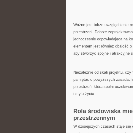
Ważne jest także uwzględnienie ⁤p
przestrzeni. Dobrze zaprojektowan
jednocześnie odpowiadająca na ‍ko
elementem jest również dbałość ⁤o d
aby ⁢stworzyć spójne i​ atrakcyjne⁣
Niezależnie od skali‍ projektu, czy
pamiętać o powyższych ⁢zasadach,
przestrzeń, która spełni oczekiwan
i stylu życia.
Rola środowiska mie
przestrzennym
W dzisiejszych czasach staje się⁢ 