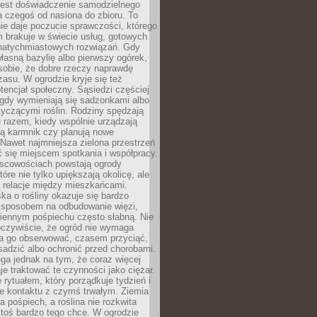
jest doświadczenie samodzielnego
 czegoś od nasiona do zbioru. To
e daje poczucie sprawczości, którego
m brakuje w świecie usług, gotowych
 natychmiastowych rozwiązań. Gdy
łasną bazylię albo pierwszy ogórek,
sobie, że dobre rzeczy naprawdę
zasu. W ogrodzie kryje się też
tencjał społeczny. Sąsiedzi częściej
 gdy wymieniają się sadzonkami albo
yczącymi roślin. Rodziny spędzają
 razem, kiedy wspólnie urządzają
ją karmnik czy planują nowe
Nawet najmniejsza zielona przestrzeń
 się miejscem spotkania i współpracy.
jscowościach powstają ogrody
tóre nie tylko upiększają okolicę, ale
ą relacje między mieszkańcami.
ka o rośliny okazuje się bardzo
sposobem na odbudowanie więzi,
ziennym pośpiechu często słabną. Nie
oczywiście, że ogród nie wymaga
ba go obserwować, czasem przyciąć,
sadzić albo ochronić przed chorobami.
ga jednak na tym, że coraz więcej
je traktować te czynności jako ciężar.
e rytuałem, który porządkuje tydzień i
ie kontaktu z czymś trwałym. Ziemia
a pośpiech, a roślina nie rozkwita
ktoś bardzo tego chce. W ogrodzie