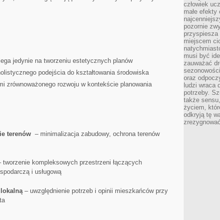
człowiek ucz
małe efekty 
najcenniejsz
pozornie zwy
przyspiesza 
miejscem ci
natychmiast
musi być ide
ega ‍jedynie na ​tworzeniu​ estetycznych planów
zauważać dr
sezonowości
olistycznego podejścia do kształtowania środowiska⁤
oraz odpoczy
i zrównoważonego rozwoju w ‌kontekście ‍planowania
ludzi wraca 
potrzeby. Szu
także sensu,
życiem, któr
odkryją tę w
zrezygnować
e⁤ terenów
⁢ –‍ minimalizacja ‌zabudowy, ochrona terenów
⁢ tworzenie kompleksowych ‍przestrzeni łączących
ospodarczą i usługową
 lokalną
– uwzględnienie potrzeb ‌i ‍opinii ⁢mieszkańców przy
ta