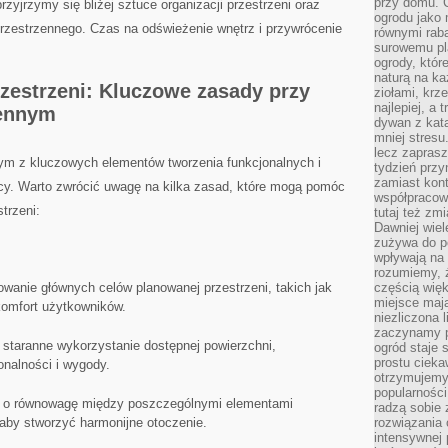
przy domu. C
rzyjrzymy się bliżej ⁤sztuce organizacji przestrzeni⁤ oraz
ogrodu jako 
estrzennego. Czas na ​odświeżenie⁤ wnętrz i przywrócenie⁤
równymi rab
surowemu pl
ogrody, któr
naturą na ka
rzestrzeni: Kluczowe zasady przy‍
ziołami, krz
najlepiej, a 
zennym
dywan z kata
mniej stresu
lecz zapras
ym‌ z kluczowych elementów tworzenia funkcjonalnych i
tydzień przy
zamiast kont
acy. ⁣Warto zwrócić uwagę na kilka ‍zasad, które mogą pomóc
współpracow
trzeni:
tutaj też zm
Dawniej wiel
zużywa do p
wpływają na 
rozumiemy, ż
owanie ⁤głównych celów planowanej przestrzeni, ‍takich jak
częścią wię
miejsce mają
komfort użytkowników.
niezliczona 
zaczynamy p
⁢ staranne wykorzystanie dostępnej powierzchni,
ogród staje 
prostu cieka
onalności i wygody.
otrzymujemy
popularności
 o równowagę między poszczególnymi elementami
radzą sobie 
e, aby stworzyć harmonijne otoczenie.
rozwiązania
intensywnej 