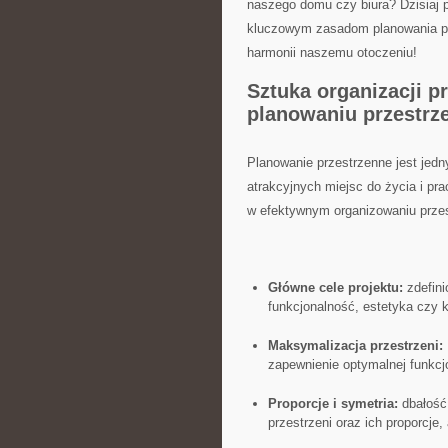
naszego domu⁤ czy biura? Dzisiaj ⁢p
kluczowym zasadom planowania prz
harmonii naszemu otoczeniu!
Sztuka ⁣organizacji p
planowaniu‍ przestr
Planowanie przestrzenne jest jedn
atrakcyjnych miejsc do ⁢życia i pr
⁣w efektywnym organizowaniu⁢ przes
Główne cele projektu:
zdefini
funkcjonalność, estetyka czy 
Maksymalizacja przestrzeni:
zapewnienie optymalnej funkcj
Proporcje i symetria:
dbałość
przestrzeni oraz⁤ ich⁢ proporcj