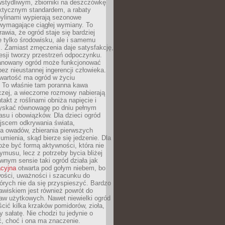
stydliwym, zbiorniki na deszczówkę
aktycznym standardem, a rabaty
bylinami wypierają sezonowe
wymagające ciągłej wymiany. To
awia, że ogród staje się bardziej
e tylko środowisku, ale i samemu
i. Zamiast zmęczenia daje satysfakcję,
esji tworzy przestrzeń odpoczynku.
anowany ogród może funkcjonować
bez nieustannej ingerencji człowieka.
wartość ma ogród w życiu
 To właśnie tam poranna kawa
zej, a wieczorne rozmowy nabierają
takt z roślinami obniża napięcie i
skać równowagę po dniu pełnym
asu i obowiązków. Dla dzieci ogród
ejscem odkrywania świata,
a owadów, zbierania pierwszych
umienia, skąd bierze się jedzenie. Dla
że być formą aktywności, która nie
ymusu, lecz z potrzeby bycia bliżej
wnym sensie taki ogród działa jak
acyjna
otwarta pod gołym niebem, bo
wości, uważności i szacunku do
órych nie da się przyspieszyć. Bardzo
wiskiem jest również powrót do
aw użytkowych. Nawet niewielki ogród
ić kilka krzaków pomidorów, zioła,
y sałatę. Nie chodzi tu jedynie o
, choć i ona ma znaczenie.