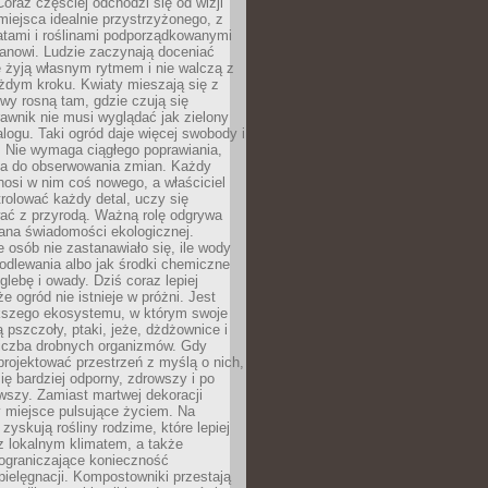
oraz częściej odchodzi się od wizji
miejsca idealnie przystrzyżonego, z
atami i roślinami podporządkowanymi
anowi. Ludzie zaczynają doceniać
e żyją własnym rytmem i nie walczą z
żdym kroku. Kwiaty mieszają się z
ewy rosną tam, gdzie czują się
trawnik nie musi wyglądać jak zielony
logu. Taki ogród daje więcej swobody i
. Nie wymaga ciągłego poprawiania,
za do obserwowania zmian. Każdy
nosi w nim coś nowego, a właściciel
rolować każdy detal, uczy się
ać z przyrodą. Ważną rolę odgrywa
iana świadomości ekologicznej.
e osób nie zastanawiało się, ile wody
odlewania albo jak środki chemiczne
glebę i owady. Dziś coraz lepiej
e ogród nie istnieje w próżni. Jest
kszego ekosystemu, w którym swoje
 pszczoły, ptaki, jeże, dżdżownice i
liczba drobnych organizmów. Gdy
rojektować przestrzeń z myślą o nich,
się bardziej odporny, zdrowszy i po
wszy. Zamiast martwej dekoracji
 miejsce pulsujące życiem. Na
 zyskują rośliny rodzime, które lepiej
z lokalnym klimatem, a także
 ograniczające konieczność
pielęgnacji. Kompostowniki przestają