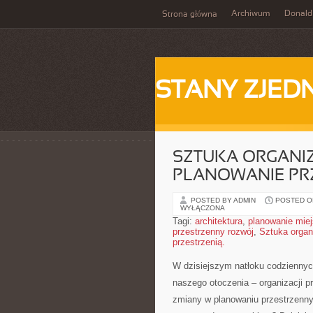
Archiwum
Donald
Strona główna
STANY ZJE
SZTUKA ORGANIZ
PLANOWANIE PR
POSTED BY ADMIN
POSTED ON
WYŁĄCZONA
Tagi:
architektura
,
planowanie miej
przestrzenny rozwój
,
Sztuka organ
przestrzenią.
W dzisiejszym ‌natłoku codzienn
naszego⁢ otoczenia – ‌organizacji p
‍zmiany w planowaniu przestrzenn