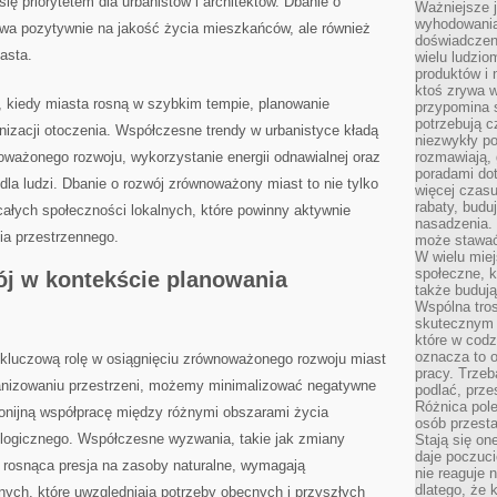
się priorytetem ‍dla urbanistów i architektów. ​Dbanie o⁣
Ważniejsze 
wyhodowania
ywa pozytywnie na⁣ jakość życia mieszkańców,⁣ ale również
doświadczeni
asta.
wielu ludzio
produktów i
ktoś zrywa w
, kiedy ⁣miasta rosną‌ w szybkim tempie, planowanie
przypomina 
potrzebują c
nizacji otoczenia.​ Współczesne trendy⁤ w urbanistyce kładą
niezwykły po
oważonego rozwoju, wykorzystanie energii⁢ odnawialnej oraz
rozmawiają,
poradami dot
la ‌ludzi.⁣ Dbanie o rozwój zrównoważony ​miast to ​nie tylko
więcej czasu
rabaty, budu
a‌ całych społeczności lokalnych, które‌ powinny aktywnie
nasadzenia. 
ia przestrzennego.
może stawać
W wielu mie
społeczne, k
 w ‌kontekście ​planowania
także buduj
Wspólna tros
skutecznym 
które w cod
oznacza to 
kluczową rolę w ⁢osiągnięciu‍ zrównoważonego rozwoju miast
pracy. Trze
rganizowaniu przestrzeni, możemy minimalizować negatywne
podlać, prze
Różnica pole
monijną​ współpracę ​między różnymi obszarami życia‌
osób przesta
ologicznego.⁢ Współczesne wyzwania, takie jak zmiany
Stają się on
daje poczuc
 ⁣rosnąca⁤ presja ​na zasoby naturalne, wymagają
nie reaguje n
dlatego, że 
nych, które uwzględniają potrzeby obecnych i przyszłych