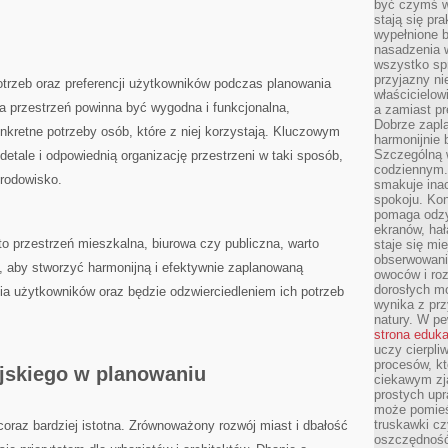
być czymś w
stają się pr
wypełnione 
nasadzenia 
wszystko spr
przyjazny ni
otrzeb oraz preferencji użytkowników podczas planowania
właścicielow
a przestrzeń‍ powinna ⁤być wygodna i funkcjonalna,
a zamiast pr
Dobrze zapl
nkretne potrzeby osób, które z niej korzystają. Kluczowym
harmonijnie 
Szczególną 
etale⁣ i odpowiednią organizację przestrzeni ​w taki sposób,
codziennym.
 środowisko.
smakuje inac
spokoju. Kon
pomaga odzy
ekranów, hał
 to przestrzeń mieszkalna, biurowa czy publiczna,‌ warto
staje się mi
obserwowani
 aby stworzyć harmonijną i efektywnie zaplanowaną
owoców i roz
dorosłych mo
ia użytkowników oraz ‍będzie odzwierciedleniem ⁢ich potrzeb⁣
wynika z prz
natury. W pe
strona eduk
uczy cierpli
procesów, kt
jskiego w planowaniu
ciekawym zja
prostych upr
może pomieśc
truskawki cz
coraz bardziej istotna. ⁢Zrównoważony rozwój miast i dbałość
oszczędność