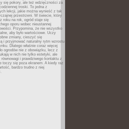
y się pokory, ale też wdzięczności za
codziennej troski. To jedna z
ych lekcji, jakie można wynieść z tak
czajnej przestrzeni. W świecie, który
z roku na rok, ogród staje się
chego oporu wobec nieustannej
owości. Przypomina, że nie wszystko
alne, aby było wartościowe. Uczy
obne zmiany, cieszyć się
ą i przyjmować naturalny rytm wzrostu
nku. Dlatego właśnie coraz więcej
do ogrodów nie z obowiązku, lecz z
kają w nich nie tylko estetyki, ale
 równowagi i prawdziwego kontaktu z
e toczy się poza ekranem. A kiedy raz
artość, bardzo trudno z niej
.