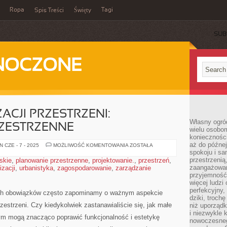
Ropa
Tagi
Spis Treści
Święty
SUB
DNOCZONE
ACJI PRZESTRZENI:
Własny ogród
ZESTRZENNE
wielu osobom
konieczności
aż do późnej
SZTUKA
 CZE - 7 - 2025
MOŻLIWOŚĆ KOMENTOWANIA
ZOSTAŁA
ORGANIZACJI
spokoju i sa
PRZESTRZENI:
przestrzeni
skie
,
planowanie przestrzenne
,
projektowanie.
,
przestrzeń
,
PLANOWANIE
zaangażowan
izacji
,
urbanistyka
,
zagospodarowanie
,
zarządzanie
PRZESTRZENNE
przyjemność
więcej ludzi
perfekcyjny,
ych obowiązków często zapominamy o‌ ważnym aspekcie
dziki, troch
rzestrzeni. ​Czy kiedykolwiek zastanawialiście się, jak małe
niż uporządk
i niezwykle 
ym mogą znacząco poprawić funkcjonalność i estetykę
nowoczesnego