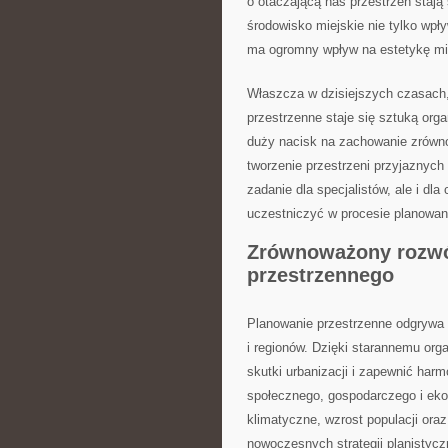
o⁢ otaczającą nas przestrzeń stają ⁣
środowisko miejskie ⁣nie tylko wpł
ma ‍ogromny ​wpływ na estetykę mi
Właszcza w ‌dzisiejszych ‌czasach
przestrzenne staje się sztuką orga
duży⁣ nacisk⁢ na zachowanie zrówn
tworzenie przestrzeni przyjaznych d
zadanie dla⁤ specjalistów, ale i ⁢dl
uczestniczyć w procesie planowan
Zrównoważony rozwój
przestrzennego
Planowanie przestrzenne odgrywa 
⁤i regionów. Dzięki starannemu o
⁢skutki urbanizacji i zapewnić‌ har
społecznego, gospodarczego⁣ i ⁢ek
klimatyczne, wzrost populacji oraz
nowoczesnych strategii planistycz