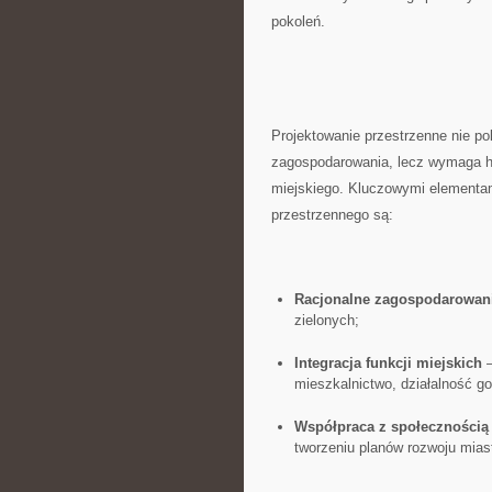
pokoleń.
Projektowanie przestrzenne nie pol
‌zagospodarowania, lecz⁢ wymaga h
miejskiego. Kluczowymi elementam
przestrzennego są:
Racjonalne⁣ zagospodarowani
zielonych;
Integracja funkcji miejskich
–
mieszkalnictwo, działalność g
Współpraca z społecznością‌
tworzeniu planów rozwoju mias