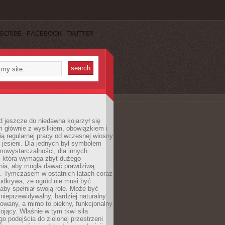
SCRIBE
FACEBOOK
TWITTER
 jeszcze do niedawna kojarzył się
 głównie z wysiłkiem, obowiązkiem i
ą regularnej pracy od wczesnej wiosny
 jesieni. Dla jednych był symbolem
mowystarczalności, dla innych
ą, która wymaga zbyt dużego
ia, aby mogła dawać prawdziwą
. Tymczasem w ostatnich latach coraz
 odkrywa, że ogród nie musi być
 aby spełniał swoją rolę. Może być
ę nieprzewidywalny, bardziej naturalny
owany, a mimo to piękny, funkcjonalny
kojący. Właśnie w tym tkwi siła
 podejścia do zielonej przestrzeni