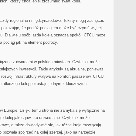
kich, którzy chcą lepiej zrozumieć świat kolei.
azdy regionalne i międzynarodowe. Teksty mogą zachęcać
i, pokazując, że podróż pociągiem może być czymś więcej
lu. Dla wielu osób jazda koleją oznacza spokój. CTCU może
na pociąg jak na element podróży.
iązane z dworcami w polskich miastach. Czytelnik może
niejszych inwestycji. Takie artykuły są aktualne, ponieważ
 a rozwój infrastruktury wpływa na komfort pasażerów. CTCU
, dlaczego kolej pozostaje jednym z kluczowych
w Europie. Dzięki temu strona nie zamyka się wyłącznie na
uje kolej jako zjawisko uniwersalne. Czytelnik może
owe, a także dowiadywać się, jak różne kraje rozwiązują
 pozwala spojrzeć na kolej szerzej, jako na narzędzie