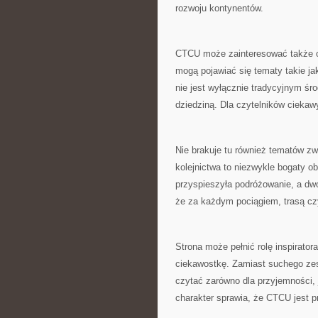
rozwoju kontynentów.
CTCU może zainteresować także os
mogą pojawiać się tematy takie ja
nie jest wyłącznie tradycyjnym śro
dziedziną. Dla czytelników ciekaw
Nie brakuje tu również tematów z
kolejnictwa to niezwykle bogaty ob
przyspieszyła podróżowanie, a dw
że za każdym pociągiem, trasą czy 
Strona może pełnić rolę inspirator
ciekawostkę. Zamiast suchego zes
czytać zarówno dla przyjemności, 
charakter sprawia, że CTCU jest p