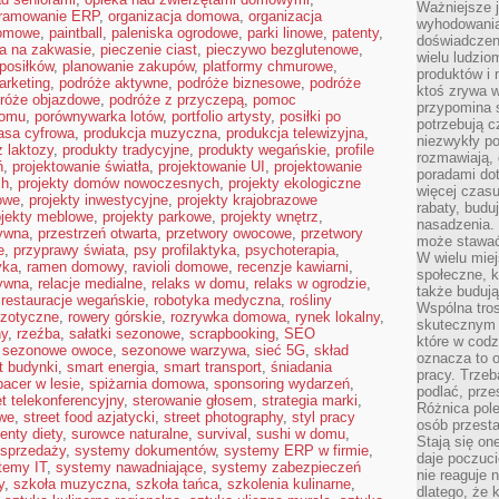
Ważniejsze 
gramowanie ERP
,
organizacja domowa
,
organizacja
wyhodowania
domowe
,
paintball
,
paleniska ogrodowe
,
parki linowe
,
patenty
,
doświadczeni
ba na zakwasie
,
pieczenie ciast
,
pieczywo bezglutenowe
,
wielu ludzio
posiłków
,
planowanie zakupów
,
platformy chmurowe
,
produktów i
arketing
,
podróże aktywne
,
podróże biznesowe
,
podróże
ktoś zrywa w
róże objazdowe
,
podróże z przyczepą
,
pomoc
przypomina 
domu
,
porównywarka lotów
,
portfolio artysty
,
posiłki po
potrzebują c
asa cyfrowa
,
produkcja muzyczna
,
produkcja telewizyjna
,
niezwykły po
 laktozy
,
produkty tradycyjne
,
produkty wegańskie
,
profile
rozmawiają,
ń
,
projektowanie światła
,
projektowanie UI
,
projektowanie
poradami dot
ch
,
projekty domów nowoczesnych
,
projekty ekologiczne
więcej czasu
mowe
,
projekty inwestycyjne
,
projekty krajobrazowe
rabaty, budu
ojekty meblowe
,
projekty parkowe
,
projekty wnętrz
,
nasadzenia. 
tywna
,
przestrzeń otwarta
,
przetwory owocowe
,
przetwory
może stawać
e
,
przyprawy świata
,
psy profilaktyka
,
psychoterapia
,
W wielu mie
yka
,
ramen domowy
,
ravioli domowe
,
recenzje kawiarni
,
społeczne, k
ywna
,
relacje medialne
,
relaks w domu
,
relaks w ogrodzie
,
także buduj
,
restauracje wegańskie
,
robotyka medyczna
,
rośliny
Wspólna tros
gzotyczne
,
rowery górskie
,
rozrywka domowa
,
rynek lokalny
,
skutecznym 
ny
,
rzeźba
,
sałatki sezonowe
,
scrapbooking
,
SEO
które w cod
,
sezonowe owoce
,
sezonowe warzywa
,
sieć 5G
,
skład
oznacza to 
t budynki
,
smart energia
,
smart transport
,
śniadania
pracy. Trze
pacer w lesie
,
spiżarnia domowa
,
sponsoring wydarzeń
,
podlać, prze
t telekonferencyjny
,
sterowanie głosem
,
strategia marki
,
Różnica pole
owe
,
street food azjatycki
,
street photography
,
styl pracy
osób przesta
enty diety
,
surowce naturalne
,
survival
,
sushi w domu
,
Stają się on
sprzedaży
,
systemy dokumentów
,
systemy ERP w firmie
,
daje poczuc
temy IT
,
systemy nawadniające
,
systemy zabezpieczeń
nie reaguje n
y
,
szkoła muzyczna
,
szkoła tańca
,
szkolenia kulinarne
,
dlatego, że 