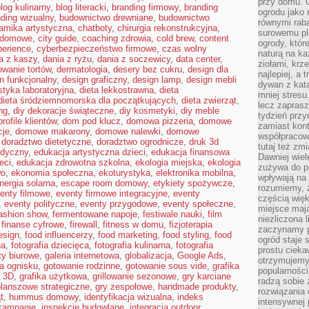
przy domu. C
log kulinarny
,
blog literacki
,
branding firmowy
,
branding
ogrodu jako 
ding wizualny
,
budownictwo drewniane
,
budownictwo
równymi rab
amika artystyczna
,
chatboty
,
chirurgia rekonstrukcyjna
,
surowemu pl
a domowe
,
city guide
,
coaching zdrowia
,
cold brew
,
content
ogrody, któr
perience
,
cyberbezpieczeństwo firmowe
,
czas wolny
naturą na ka
a z kaszy
,
dania z ryżu
,
dania z soczewicy
,
data center
,
ziołami, krz
owanie tortów
,
dermatologia
,
desery bez cukru
,
design dla
najlepiej, a 
n funkcjonalny
,
design graficzny
,
design lamp
,
design mebli
dywan z kata
styka laboratoryjna
,
dieta lekkostrawna
,
dieta
mniej stresu
dieta śródziemnomorska dla początkujących
,
dieta zwierząt
,
lecz zapras
ng
,
diy dekoracje świąteczne
,
diy kosmetyki
,
diy meble
tydzień przy
rofile klientów
,
dom pod klucz
,
domowa pizzeria
,
domowe
zamiast kont
cje
,
domowe makarony
,
domowe nalewki
,
domowe
współpracow
,
doradztwo dietetyczne
,
doradztwo ogrodnicze
,
druk 3d
tutaj też zm
edyczny
,
edukacja artystyczna dzieci
,
edukacja finansowa
Dawniej wiel
eci
,
edukacja zdrowotna szkolna
,
ekologia miejska
,
ekologia
zużywa do p
wo
,
ekonomia społeczna
,
ekoturystyka
,
elektronika mobilna
,
wpływają na 
nergia solarna
,
escape room domowy
,
etykiety spożywcze
,
rozumiemy, ż
enty filmowe
,
eventy firmowe integracyjne
,
eventy
częścią wię
,
eventy polityczne
,
eventy przygodowe
,
eventy społeczne
,
miejsce mają
ashion show
,
fermentowane napoje
,
festiwale nauki
,
film
niezliczona 
,
finanse cyfrowe
,
firewall
,
fitness w domu
,
fizjoterapia
zaczynamy p
esign
,
food influencerzy
,
food marketing
,
food styling
,
food
ogród staje 
na
,
fotografia dziecięca
,
fotografia kulinarna
,
fotografia
prostu cieka
ty biurowe
,
galeria internetowa
,
globalizacja
,
Google Ads
,
otrzymujemy
a ognisku
,
gotowanie rodzinne
,
gotowanie sous vide
,
grafika
popularności
a 3D
,
grafika użytkowa
,
grillowanie sezonowe
,
gry karciane
radzą sobie 
planszowe strategiczne
,
gry zespołowe
,
handmade produkty
,
rozwiązania
t
,
hummus domowy
,
identyfikacja wizualna
,
indeks
intensywnej 
 kampanie
,
inspekcje budowlane
,
integracja outdoor
,