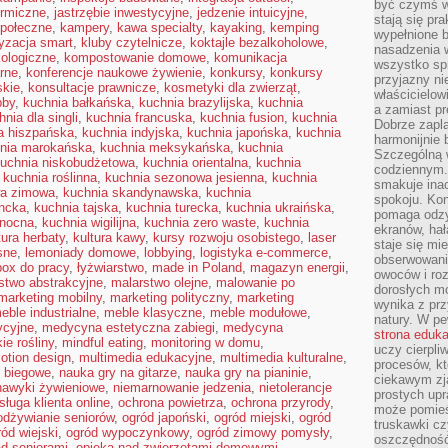
być czymś w
ermiczne
,
jastrzębie inwestycyjne
,
jedzenie intuicyjne
,
stają się pr
połeczne
,
kampery
,
kawa specialty
,
kayaking
,
kemping
wypełnione 
yzacja smart
,
kluby czytelnicze
,
koktajle bezalkoholowe
,
nasadzenia 
kologiczne
,
kompostowanie domowe
,
komunikacja
wszystko spr
arne
,
konferencje naukowe żywienie
,
konkursy
,
konkursy
przyjazny ni
skie
,
konsultacje prawnicze
,
kosmetyki dla zwierząt
,
właścicielow
bby
,
kuchnia bałkańska
,
kuchnia brazylijska
,
kuchnia
a zamiast pr
hnia dla singli
,
kuchnia francuska
,
kuchnia fusion
,
kuchnia
Dobrze zapl
a hiszpańska
,
kuchnia indyjska
,
kuchnia japońska
,
kuchnia
harmonijnie 
nia marokańska
,
kuchnia meksykańska
,
kuchnia
Szczególną 
uchnia niskobudżetowa
,
kuchnia orientalna
,
kuchnia
codziennym.
,
kuchnia roślinna
,
kuchnia sezonowa jesienna
,
kuchnia
smakuje inac
wa zimowa
,
kuchnia skandynawska
,
kuchnia
spokoju. Kon
encka
,
kuchnia tajska
,
kuchnia turecka
,
kuchnia ukraińska
,
pomaga odzy
anocna
,
kuchnia wigilijna
,
kuchnia zero waste
,
kuchnia
ekranów, hał
tura herbaty
,
kultura kawy
,
kursy rozwoju osobistego
,
laser
staje się mi
sne
,
lemoniady domowe
,
lobbying
,
logistyka e-commerce
,
obserwowani
box do pracy
,
łyżwiarstwo
,
made in Poland
,
magazyn energii
,
owoców i roz
stwo abstrakcyjne
,
malarstwo olejne
,
malowanie po
dorosłych mo
marketing mobilny
,
marketing polityczny
,
marketing
wynika z prz
eble industrialne
,
meble klasyczne
,
meble modułowe
,
natury. W pe
ycyjne
,
medycyna estetyczna zabiegi
,
medycyna
strona eduk
ie rośliny
,
mindful eating
,
monitoring w domu
,
uczy cierpli
otion design
,
multimedia edukacyjne
,
multimedia kulturalne
,
procesów, kt
o biegowe
,
nauka gry na gitarze
,
nauka gry na pianinie
,
ciekawym zja
nawyki żywieniowe
,
niemarnowanie jedzenia
,
nietolerancje
prostych upr
sługa klienta online
,
ochrona powietrza
,
ochrona przyrody
,
może pomieśc
odżywianie seniorów
,
ogród japoński
,
ogród miejski
,
ogród
truskawki cz
ród wiejski
,
ogród wypoczynkowy
,
ogród zimowy pomysły
,
oszczędność
ad seniorami
,
opieka nad zwierzętami domowymi
,