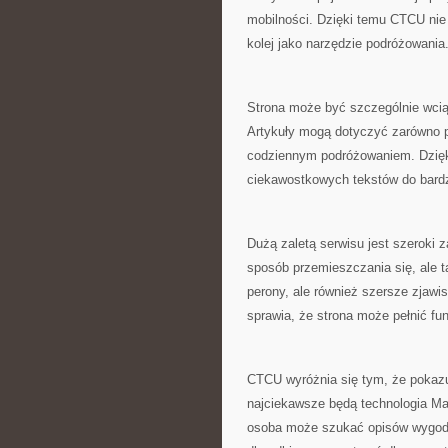
mobilności. Dzięki temu CTCU nie
kolej jako narzędzie podróżowania
Strona może być szczególnie wciąg
Artykuły mogą dotyczyć zarówno 
codziennym podróżowaniem. Dzięki
ciekawostkowych tekstów do bardz
Dużą zaletą serwisu jest szeroki za
sposób przemieszczania się, ale t
perony, ale również szersze zjawis
sprawia, że strona może pełnić f
CTCU wyróżnia się tym, że pokazuj
najciekawsze będą technologia Mag
osoba może szukać opisów wygodny