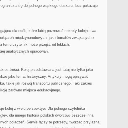
 ogranicza się do jednego wąskiego obszaru, lecz pokazuje
.
ająca dla osób, które lubią poznawać sekrety kolejnictwa.
połączeń międzynarodowych, jak i tematów związanych z
 temu czytelnik może przejść od lekkich,
iej analitycznych opracowań.
kres treści. Kolej przedstawiana jest tutaj nie tylko jako
akże jako temat historyczny. Artykuły mogą opisywać
ka, takie jak rozwój transportu publicznego. Taki zakres
unkcję zarówno miejsca edukacyjnego.
e kolej z wielu perspektyw. Dla jednego czytelnika
lev, dla innego historia polskich dworców. Jeszcze inna
ch połączeń. Serwis łączy te potrzeby, tworząc przyjazną