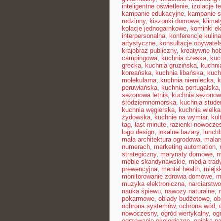
inteligentne oświetlenie
,
izolacje t
kampanie edukacyjne
,
kampanie s
rodzinny
,
kiszonki domowe
,
klimat
kolacje jednogarnkowe
,
kominki e
interpersonalna
,
konferencje kulin
artystyczne
,
konsultacje obywatel
krajobraz publiczny
,
kreatywne ho
campingowa
,
kuchnia czeska
,
kuc
grecka
,
kuchnia gruzińska
,
kuchni
koreańska
,
kuchnia libańska
,
kuch
molekularna
,
kuchnia niemiecka
,
k
peruwiańska
,
kuchnia portugalska
sezonowa letnia
,
kuchnia sezono
śródziemnomorska
,
kuchnia stud
kuchnia węgierska
,
kuchnia wielk
żydowska
,
kuchnie na wymiar
,
kul
tag
,
last minute
,
łazienki nowocze
logo design
,
lokalne bazary
,
lunch
mała architektura ogrodowa
,
malar
numerach
,
marketing automation
,
strategiczny
,
marynaty domowe
,
m
meble skandynawskie
,
media trad
prewencyjna
,
mental health
,
miejsk
monitorowanie zdrowia domowe
,
m
muzyka elektroniczna
,
narciarstw
nauka śpiewu
,
nawozy naturalne
,
pokarmowe
,
obiady budżetowe
,
ob
ochrona systemów
,
ochrona wód
,
nowoczesny
,
ogród wertykalny
,
og
ogrzewanie ekologiczne
,
opieka n