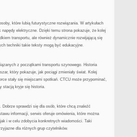
oby, które lubią futurystyczne rozwiązania. W artykułach
k napędy elektryczne. Dzięki temu strona pokazuje, że kolej
dkiem transportu, ale również dynamicznie rozwijającą się
ych techniki takie teksty mogą być edukacyjne.
wiązanych z początkami transportu szynowego. Historia
szar, który pokazuje, jak pociągi zmieniały świat. Kolej
orce stały się miejscami spotkań. CTCU może przypominać,
stacją kryje się historia.
a. Dobrze sprawdzi się dla osób, które chcą znaleźć
tawu informacji, serwis oferuje omówienia, które można
jak i w celu zdobycia konkretnych wiadomości. Taki
rzyjazne dla różnych grup czytelników.