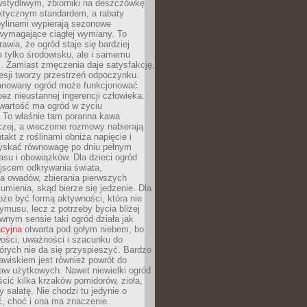
stydliwym, zbiorniki na deszczówkę
aktycznym standardem, a rabaty
bylinami wypierają sezonowe
wymagające ciągłej wymiany. To
awia, że ogród staje się bardziej
e tylko środowisku, ale i samemu
i. Zamiast zmęczenia daje satysfakcję,
esji tworzy przestrzeń odpoczynku.
anowany ogród może funkcjonować
bez nieustannej ingerencji człowieka.
wartość ma ogród w życiu
 To właśnie tam poranna kawa
zej, a wieczorne rozmowy nabierają
takt z roślinami obniża napięcie i
skać równowagę po dniu pełnym
asu i obowiązków. Dla dzieci ogród
ejscem odkrywania świata,
a owadów, zbierania pierwszych
umienia, skąd bierze się jedzenie. Dla
że być formą aktywności, która nie
ymusu, lecz z potrzeby bycia bliżej
wnym sensie taki ogród działa jak
acyjna
otwarta pod gołym niebem, bo
wości, uważności i szacunku do
órych nie da się przyspieszyć. Bardzo
wiskiem jest również powrót do
aw użytkowych. Nawet niewielki ogród
ić kilka krzaków pomidorów, zioła,
y sałatę. Nie chodzi tu jedynie o
, choć i ona ma znaczenie.