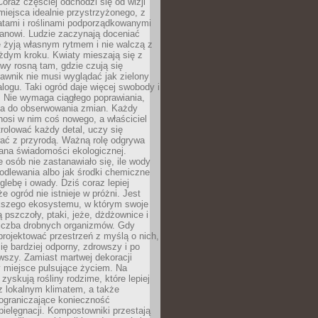
oraz częściej odchodzi się od wizji
miejsca idealnie przystrzyżonego, z
atami i roślinami podporządkowanymi
anowi. Ludzie zaczynają doceniać
e żyją własnym rytmem i nie walczą z
żdym kroku. Kwiaty mieszają się z
ewy rosną tam, gdzie czują się
trawnik nie musi wyglądać jak zielony
logu. Taki ogród daje więcej swobody i
. Nie wymaga ciągłego poprawiania,
za do obserwowania zmian. Każdy
nosi w nim coś nowego, a właściciel
rolować każdy detal, uczy się
ać z przyrodą. Ważną rolę odgrywa
iana świadomości ekologicznej.
e osób nie zastanawiało się, ile wody
odlewania albo jak środki chemiczne
glebę i owady. Dziś coraz lepiej
e ogród nie istnieje w próżni. Jest
kszego ekosystemu, w którym swoje
 pszczoły, ptaki, jeże, dżdżownice i
liczba drobnych organizmów. Gdy
rojektować przestrzeń z myślą o nich,
się bardziej odporny, zdrowszy i po
wszy. Zamiast martwej dekoracji
 miejsce pulsujące życiem. Na
 zyskują rośliny rodzime, które lepiej
z lokalnym klimatem, a także
 ograniczające konieczność
pielęgnacji. Kompostowniki przestają