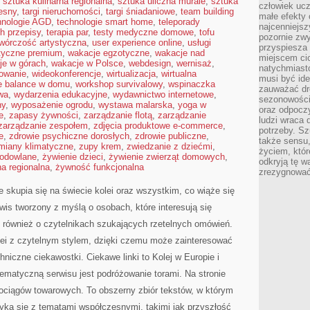
,
sztuka kulinarna regionalna
,
sztuka uliczna murale
,
sztuka
człowiek ucz
esny
,
targi nieruchomości
,
targi śniadaniowe
,
team building
małe efekty 
hnologie AGD
,
technologie smart home
,
teleporady
najcenniejsz
h przepisy
,
terapia par
,
testy medyczne domowe
,
tofu
pozornie zwy
twórczość artystyczna
,
user experience online
,
usługi
przyspiesza 
styczne premium
,
wakacje egzotyczne
,
wakacje nad
miejscem ci
je w górach
,
wakacje w Polsce
,
webdesign
,
wernisaż
,
natychmiast
mowanie
,
wideokonferencje
,
wirtualizacja
,
wirtualna
musi być ide
fe balance w domu
,
workshop survivalowy
,
wspinaczka
zauważać dr
wa
,
wydarzenia edukacyjne
,
wydawnictwo internetowe
,
sezonowości
ny
,
wyposażenie ogrodu
,
wystawa malarska
,
yoga w
oraz odpoczy
e
,
zapasy żywności
,
zarządzanie flotą
,
zarządzanie
ludzi wraca 
zarządzanie zespołem
,
zdjęcia produktowe e-commerce
,
potrzeby. Szu
e
,
zdrowie psychiczne dorosłych
,
zdrowie publiczne
,
także sensu,
miany klimatyczne
,
zupy krem
,
zwiedzanie z dziećmi
,
życiem, któr
hodowlane
,
żywienie dzieci
,
żywienie zwierząt domowych
,
odkryją tę w
a regionalna
,
żywność funkcjonalna
zrezygnować
e skupia się na świecie kolei oraz wszystkim, co wiąże się
is tworzony z myślą o osobach, które interesują się
e również o czytelnikach szukających rzetelnych omówień.
lei z czytelnym stylem, dzięki czemu może zainteresować
niczne ciekawostki. Ciekawe linki to Kolej w Europie i
tematyczną serwisu jest podróżowanie torami. Na stronie
ociągów towarowych. To obszerny zbiór tekstów, w którym
tyka się z tematami współczesnymi, takimi jak przyszłość