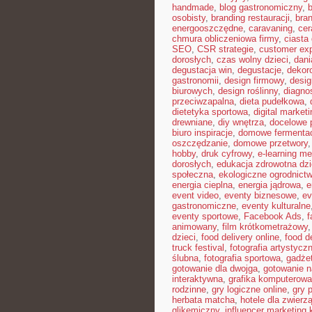
handmade
,
blog gastronomiczny
,
b
osobisty
,
branding restauracji
,
bran
energooszczędne
,
caravaning
,
cer
chmura obliczeniowa firmy
,
ciast
SEO
,
CSR strategie
,
customer ex
dorosłych
,
czas wolny dzieci
,
dani
degustacja win
,
degustacje
,
dekor
gastronomii
,
design firmowy
,
desig
biurowych
,
design roślinny
,
diagno
przeciwzapalna
,
dieta pudełkowa
,
dietetyka sportowa
,
digital marketi
drewniane
,
diy wnętrza
,
docelowe p
biuro inspiracje
,
domowe fermenta
oszczędzanie
,
domowe przetwory
hobby
,
druk cyfrowy
,
e-learning m
dorosłych
,
edukacja zdrowotna dzi
społeczna
,
ekologiczne ogrodnict
energia cieplna
,
energia jądrowa
,
e
event video
,
eventy biznesowe
,
ev
gastronomiczne
,
eventy kulturalne
eventy sportowe
,
Facebook Ads
,
f
animowany
,
film krótkometrażowy
dzieci
,
food delivery online
,
food d
truck festival
,
fotografia artystycz
ślubna
,
fotografia sportowa
,
gadże
gotowanie dla dwojga
,
gotowanie n
interaktywna
,
grafika komputerow
rodzinne
,
gry logiczne online
,
gry 
herbata matcha
,
hotele dla zwierzą
glikemiczny
,
influencer marketing