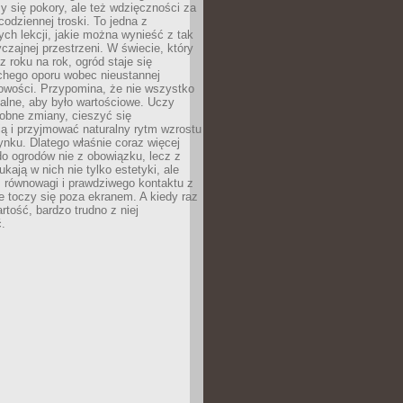
y się pokory, ale też wdzięczności za
codziennej troski. To jedna z
ych lekcji, jakie można wynieść z tak
czajnej przestrzeni. W świecie, który
z roku na rok, ogród staje się
chego oporu wobec nieustannej
owości. Przypomina, że nie wszystko
alne, aby było wartościowe. Uczy
obne zmiany, cieszyć się
ą i przyjmować naturalny rytm wzrostu
nku. Dlatego właśnie coraz więcej
do ogrodów nie z obowiązku, lecz z
kają w nich nie tylko estetyki, ale
 równowagi i prawdziwego kontaktu z
e toczy się poza ekranem. A kiedy raz
artość, bardzo trudno z niej
.