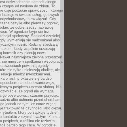
jest doświadczenie samodzielnego
 czegoś od nasiona do zbioru. To
e daje poczucie sprawczości, którego
m brakuje w świecie usług, gotowych
 natychmiastowych rozwiązań. Gdy
łasną bazylię albo pierwszy ogórek,
sobie, że dobre rzeczy naprawdę
zasu. W ogrodzie kryje się też
tencjał społeczny. Sąsiedzi częściej
 gdy wymieniają się sadzonkami albo
yczącymi roślin. Rodziny spędzają
 razem, kiedy wspólnie urządzają
ją karmnik czy planują nowe
Nawet najmniejsza zielona przestrzeń
 się miejscem spotkania i współpracy.
jscowościach powstają ogrody
tóre nie tylko upiększają okolicę, ale
ą relacje między mieszkańcami.
ka o rośliny okazuje się bardzo
sposobem na odbudowanie więzi,
ziennym pośpiechu często słabną. Nie
oczywiście, że ogród nie wymaga
ba go obserwować, czasem przyciąć,
sadzić albo ochronić przed chorobami.
ga jednak na tym, że coraz więcej
je traktować te czynności jako ciężar.
e rytuałem, który porządkuje tydzień i
ie kontaktu z czymś trwałym. Ziemia
a pośpiech, a roślina nie rozkwita
ktoś bardzo tego chce. W ogrodzie