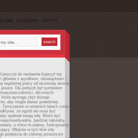
SCRIBE
FACEBOOK
TWITTER
 jeszcze do niedawna kojarzył się
 głównie z wysiłkiem, obowiązkiem i
ą regularnej pracy od wczesnej wiosny
 jesieni. Dla jednych był symbolem
mowystarczalności, dla innych
ą, która wymaga zbyt dużego
ia, aby mogła dawać prawdziwą
. Tymczasem w ostatnich latach coraz
 odkrywa, że ogród nie musi być
 aby spełniał swoją rolę. Może być
ę nieprzewidywalny, bardziej naturalny
owany, a mimo to piękny, funkcjonalny
kojący. Właśnie w tym tkwi siła
 podejścia do zielonej przestrzeni