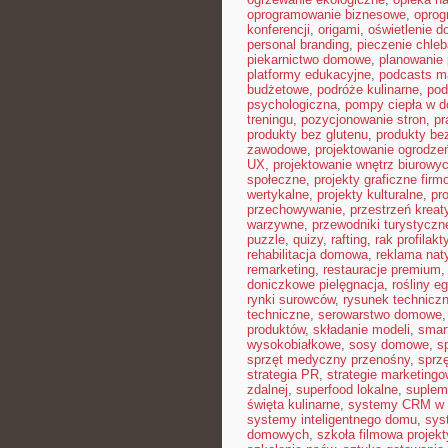
oprogramowanie biznesowe
,
opro
konferencji
,
origami
,
oświetlenie 
personal branding
,
pieczenie chle
piekarnictwo domowe
,
planowanie 
platformy edukacyjne
,
podcasts m
budżetowe
,
podróże kulinarne
,
pod
psychologiczna
,
pompy ciepła w 
treningu
,
pozycjonowanie stron
,
pr
produkty bez glutenu
,
produkty bez
zawodowe
,
projektowanie ogrodze
UX
,
projektowanie wnętrz biurowy
społeczne
,
projekty graficzne fir
wertykalne
,
projekty kulturalne
,
pr
przechowywanie
,
przestrzeń krea
warzywne
,
przewodniki turystyczn
puzzle
,
quizy
,
rafting
,
rak profilakt
rehabilitacja domowa
,
reklama nat
remarketing
,
restauracje premium
doniczkowe pielęgnacja
,
rośliny e
rynki surowców
,
rysunek technicz
techniczne
,
serowarstwo domowe
produktów
,
składanie modeli
,
smar
wysokobiałkowe
,
sosy domowe
,
s
sprzęt medyczny przenośny
,
sprzę
strategia PR
,
strategie marketing
zdalnej
,
superfood lokalne
,
suplem
święta kulinarne
,
systemy CRM w 
systemy inteligentnego domu
,
sys
domowych
,
szkoła filmowa projekt