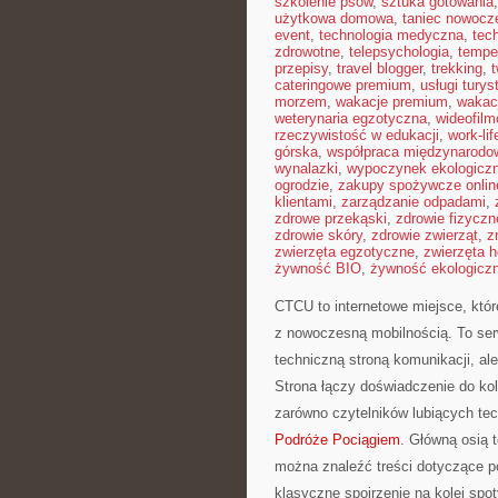
szkolenie psów
,
sztuka gotowania
użytkowa domowa
,
taniec nowocz
event
,
technologia medyczna
,
tec
zdrowotne
,
telepsychologia
,
tempe
przepisy
,
travel blogger
,
trekking
,
cateringowe premium
,
usługi tury
morzem
,
wakacje premium
,
wakac
weterynaria egzotyczna
,
wideofil
rzeczywistość w edukacji
,
work-li
górska
,
współpraca międzynarodo
wynalazki
,
wypoczynek ekologicz
ogrodzie
,
zakupy spożywcze onlin
klientami
,
zarządzanie odpadami
,
zdrowe przekąski
,
zdrowie fizyczn
zdrowie skóry
,
zdrowie zwierząt
,
z
zwierzęta egzotyczne
,
zwierzęta 
żywność BIO
,
żywność ekologiczn
CTCU to internetowe miejsce, któr
z nowoczesną mobilnością. To serw
techniczną stroną komunikacji, al
Strona łączy doświadczenie do ko
zarówno czytelników lubiących tech
Podróże Pociągiem
. Główną osią 
można znaleźć treści dotyczące p
klasyczne spojrzenie na kolej spo