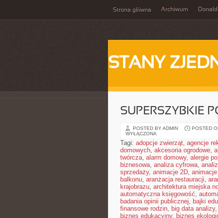
Archiwum
Donald
Strona główna
STANY ZJE
SUPERSZYBKIE P
POSTED BY ADMIN
POSTED ON
WYŁĄCZONA
Tagi:
adopcje zwierząt
,
agencje r
domowych
,
akcesoria ogrodowe
,
a
twórcza
,
alarm domowy
,
alergie 
biznesowa
,
analiza cyfrowa
,
anali
sprzedaży
,
animacje 2D
,
animacje
balkonu
,
aranżacja restauracji
,
ara
krajobrazu
,
architektura miejska 
automatyczna księgowość
,
autom
badania opinii publicznej
,
bajki ed
finansowe rodzin
,
big data analizy
biznes edukacyjny
,
biznes ekologi