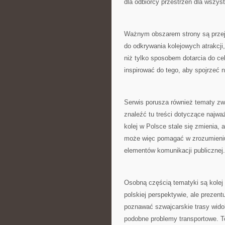
dla odbiorcy przestrzeń dla wszyst
Ważnym obszarem strony są przej
do odkrywania kolejowych atrakcj
niż tylko sposobem dotarcia do ce
inspirować do tego, aby spojrzeć 
Serwis porusza również tematy zw
znaleźć tu treści dotyczące najważ
kolej w Polsce stale się zmienia,
może więc pomagać w zrozumieniu
elementów komunikacji publicznej.
Osobną częścią tematyki są kolej 
polskiej perspektywie, ale prezent
poznawać szwajcarskie trasy widok
podobne problemy transportowe. To