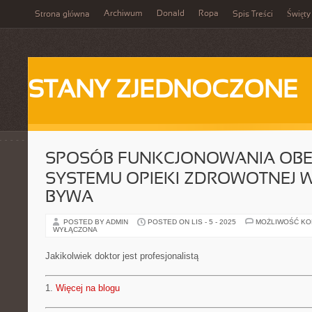
Archiwum
Donald
Ropa
Strona główna
Spis Treści
Święty
STANY ZJEDNOCZONE
SPOSÓB FUNKCJONOWANIA OB
SYSTEMU OPIEKI ZDROWOTNEJ 
BYWA
POSTED BY ADMIN
POSTED ON LIS - 5 - 2025
MOŻLIWOŚĆ K
WYŁĄCZONA
Jakikolwiek doktor jest profesjonalistą
1.
Więcej na blogu