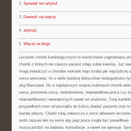
2.
Sprawdź ten artykuł
3.
Dowiedz się więcej
4.
artykuly
5.
Więcej na blogu
Leczenie chorób kardiologicznych to niesłychanie zagmatwany pr
chorób z których nie zawsze pacjent zdaje sobie kwestię. Już naw
mogą świadczyć o chorobie wskutek tego trzeba jak najszybciej u
serca warszawa. Im o wiele bardziej dokuczliwe niedogodności tym
ekg Warszawa. Do w największym stopniu kultowych chorób woln
serca, porażenia serca, niedotlenienia, nieprawidłowa praca czy 
nieprawidłowości wewnętrznych nawet od urodzenia. Tutaj kardio
przypadkach musi od początku do końca zbadać pacjenta oraz to 
każdej witryny. Chodzi tutaj zwłaszcza o serce albowiem leczeni
osób zażywa leki na serce aby jego praca mogła być prawidłowa. 
muszą jeździć na badania, konsultacje, a nawet na operacje. Sp