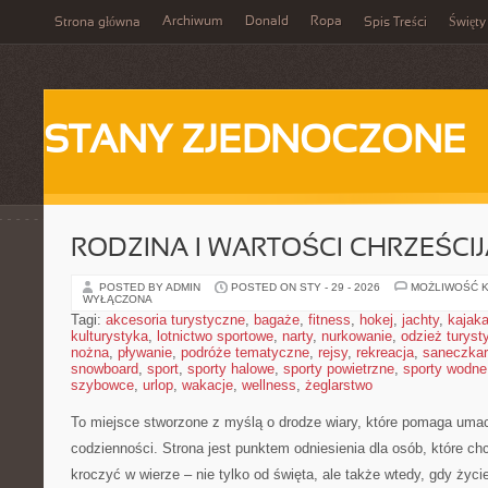
Archiwum
Donald
Ropa
Strona główna
Spis Treści
Święty
STANY ZJEDNOCZONE
RODZINA I WARTOŚCI CHRZEŚCI
POSTED BY ADMIN
POSTED ON STY - 29 - 2026
MOŻLIWOŚĆ 
WYŁĄCZONA
Tagi:
akcesoria turystyczne
,
bagaże
,
fitness
,
hokej
,
jachty
,
kajak
kulturystyka
,
lotnictwo sportowe
,
narty
,
nurkowanie
,
odzież turyst
nożna
,
pływanie
,
podróże tematyczne
,
rejsy
,
rekreacja
,
saneczka
snowboard
,
sport
,
sporty halowe
,
sporty powietrzne
,
sporty wodne
szybowce
,
urlop
,
wakacje
,
wellness
,
żeglarstwo
To miejsce stworzone z myślą o drodze wiary, które pomaga umac
codzienności. Strona jest punktem odniesienia dla osób, które ch
kroczyć w wierze – nie tylko od święta, ale także wtedy, gdy życie