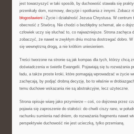
jest towarzyszyć w taki sposób, by duchowość stawała się praktyc
przenikały dom, rozmowy, decyzje i spotkania z innymi. Zobacz 
błogosławieni
i Życie i działalność Jezusa Chrystusa. W centrum t
obecność z Stwórcą. Nie chodzi o bezbłędny schemat, ale o dojrz
człowiek uczy się słuchać to, co najważniejsze. Strona zachęca d
zobaczyć, że nawet w zwykłym dniu można dostrzegać dobro. W 
się wewnętrzną drogą, a nie krótkim uniesieniem.
Treści tworzone na stronie są jak kompas dla tych, którzy chcą 
doświadczenia w świetle Ewangelii. Pojawiają się tu rozważania
ładu, a także proste kroki, które pomagają wprowadzać w życie 
zachęcają, by podjąć drobną decyzję, bo to właśnie w drobiazgac
temu duchowe wskazania nie są abstrakcyjne, lecz użyteczne.
Strona opisuje wiarę jako przymierze – coś, co dojrzewa przez c
pojawia się zaproszenie do stałości: do chwili ciszy rano, w połu
rachunku sumienia nad dniem, do rozważania fragmentu nawet wted
perspektywie duchowość nie jest ucieczką, tylko przemianą.