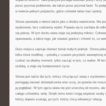
przez pryzmat problemów, ale także przez pryzmat łaski. To pode
w świecie pełnym pośpiechu, gdzie człowiek łatwo traci spokój.
Strona opowiada o wierze także jako o drodze nawrócenia. Nie jes
wydarzenie, lecz codzienny wybór. Pojawia się tu zachęta do odk
się pokory. W tym duchu wiara staje się praktyką miłości. Człow
opanowania, a także tego, jak stawiać granice i chronić to, co wa
Dużo miejsca zajmuje również temat małych praktyk. Strona pokaz
kilka minut modlitwy – potrafią z czasem przynieść wewnętrzną st
czekać na idealny moment, tylko zacząć w tym, co realne. W ten
ozdobą, a staje się fundamentem życia.
Strona jest także dla tych, którzy chcą łączyć wiarę z myśleniem.
pomagają nazwać doświadczenia oraz uczą, że pytania nie muszą
ją pogłębiać. W tym ujęciu wiara nie jest ucieczką od rozumu, ale
całego człowieka: wolę. Dzięki temu treści mogą wspierać osoby 
którzy dopiero szukają, po tych, którzy chcą odświeżyć relację.