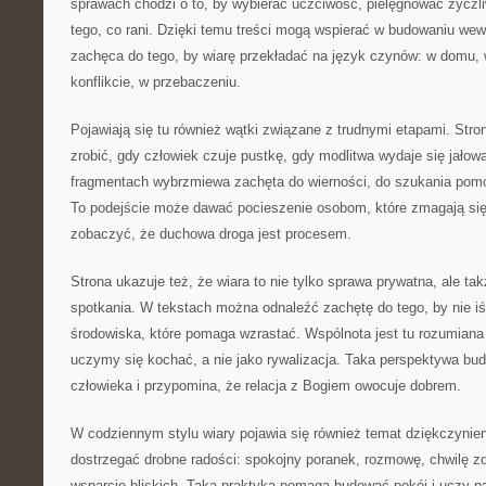
sprawach chodzi o to, by wybierać uczciwość, pielęgnować życzl
tego, co rani. Dzięki temu treści mogą wspierać w budowaniu wew
zachęca do tego, by wiarę przekładać na język czynów: w domu, 
konflikcie, w przebaczeniu.
Pojawiają się tu również wątki związane z trudnymi etapami. Stro
zrobić, gdy człowiek czuje pustkę, gdy modlitwa wydaje się jałowa
fragmentach wybrzmiewa zachęta do wierności, do szukania pomo
To podejście może dawać pocieszenie osobom, które zmagają się 
zobaczyć, że duchowa droga jest procesem.
Strona ukazuje też, że wiara to nie tylko sprawa prywatna, ale ta
spotkania. W tekstach można odnaleźć zachętę do tego, by nie 
środowiska, które pomaga wzrastać. Wspólnota jest tu rozumiana 
uczymy się kochać, a nie jako rywalizacja. Taka perspektywa bud
człowieka i przypomina, że relacja z Bogiem owocuje dobrem.
W codziennym stylu wiary pojawia się również temat dziękczynien
dostrzegać drobne radości: spokojny poranek, rozmowę, chwilę z
wsparcie bliskich. Taka praktyka pomaga budować pokój i uczy pa