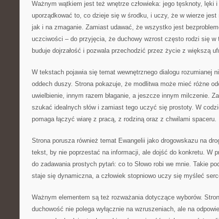
Ważnym wątkiem jest też wnętrze człowieka: jego tęsknoty, lęki i
uporządkować to, co dzieje się w środku, i uczy, że w wierze jest
jak i na zmaganie. Zamiast udawać, że wszystko jest bezproblem
uczciwości – do przyjęcia, że duchowy wzrost często rodzi się w
buduje dojrzałość i pozwala przechodzić przez życie z większą uf
W tekstach pojawia się temat wewnętrznego dialogu rozumianej ni
oddech duszy. Strona pokazuje, że modlitwa może mieć różne odc
uwielbienie, innym razem błaganie, a jeszcze innym milczenie. Z
szukać idealnych słów i zamiast tego uczyć się prostoty. W codzi
pomaga łączyć wiarę z pracą, z rodziną oraz z chwilami spaceru.
Strona porusza również temat Ewangelii jako drogowskazu na dro
tekst, by nie poprzestać na informacji, ale dojść do konkretu. W 
do zadawania prostych pytań: co to Słowo robi we mnie. Takie pod
staje się dynamiczna, a człowiek stopniowo uczy się myśleć ser
Ważnym elementem są też rozważania dotyczące wyborów. Stron
duchowość nie polega wyłącznie na wzruszeniach, ale na odpowi