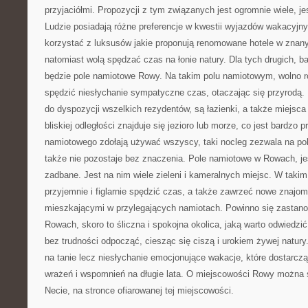
przyjaciółmi. Propozycji z tym związanych jest ogromnie wiele, je
Ludzie posiadają różne preferencje w kwestii wyjazdów wakacyjn
korzystać z luksusów jakie proponują renomowane hotele w znanyc
natomiast wolą spędzać czas na łonie natury. Dla tych drugich, b
będzie pole namiotowe Rowy. Na takim polu namiotowym, wolno r
spędzić niesłychanie sympatyczne czas, otaczając się przyrodą
do dyspozycji wszelkich rezydentów, są łazienki, a także miejs
bliskiej odległości znajduje się jezioro lub morze, co jest bardzo 
namiotowego zdołają używać wszyscy, taki nocleg zezwala na p
także nie pozostaje bez znaczenia. Pole namiotowe w Rowach, jes
zadbane. Jest na nim wiele zieleni i kameralnych miejsc. W takim
przyjemnie i figlarnie spędzić czas, a także zawrzeć nowe znajom
mieszkającymi w przylegających namiotach. Powinno się zastano
Rowach, skoro to śliczna i spokojna okolica, jaką warto odwiedz
bez trudności odpocząć, ciesząc się ciszą i urokiem żywej natur
na tanie lecz niesłychanie emocjonujące wakacje, które dostarcz
wrażeń i wspomnień na długie lata. O miejscowości Rowy można 
Necie, na stronce ofiarowanej tej miejscowości.