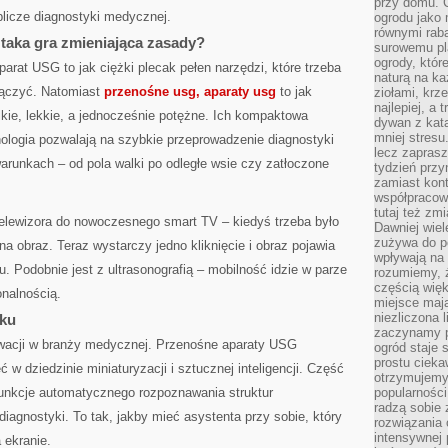
przy domu. C
blicze diagnostyki medycznej.
ogrodu jako 
równymi rab
taka gra zmieniająca zasady?
surowemu pl
ogrody, któr
arat USG to jak ciężki plecak pełen narzędzi, które trzeba
naturą na ka
dłączyć. Natomiast
przenośne usg, aparaty usg
to jak
ziołami, krz
najlepiej, a 
lkie, lekkie, a jednocześnie potężne. Ich kompaktowa
dywan z kata
mniej stresu
ologia pozwalają na szybkie przeprowadzenie diagnostyki
lecz zapras
arunkach – od pola walki po odległe wsie czy zatłoczone
tydzień przy
zamiast kont
współpracow
tutaj też zm
telewizora do nowoczesnego smart TV – kiedyś trzeba było
Dawniej wiel
zużywa do p
a obraz. Teraz wystarczy jedno kliknięcie i obraz pojawia
wpływają na 
tu. Podobnie jest z ultrasonografią – mobilność idzie w parze
rozumiemy, ż
częścią wię
onalnością.
miejsce mają
niezliczona 
nku
zaczynamy p
acji w branży medycznej. Przenośne aparaty USG
ogród staje 
prostu cieka
 w dziedzinie miniaturyzacji i sztucznej inteligencji. Część
otrzymujemy
unkcje automatycznego rozpoznawania struktur
popularności
radzą sobie 
agnostyki. To tak, jakby mieć asystenta przy sobie, który
rozwiązania
intensywnej 
 ekranie.