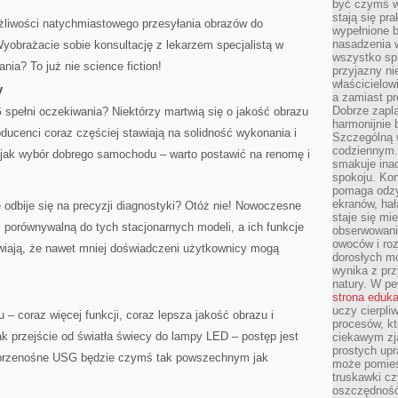
być czymś w
stają się pr
ożliwości natychmiastowego przesyłania obrazów do
wypełnione 
nasadzenia 
 Wyobrażacie sobie konsultację z lekarzem specjalistą w
wszystko spr
ia? To już nie science fiction!
przyjazny ni
właścicielow
y
a zamiast pr
Dobrze zapl
pełni oczekiwania? Niektórzy martwią się o jakość obrazu
harmonijnie 
ducenci coraz częściej stawiają na solidność wykonania i
Szczególną 
codziennym.
ę jak wybór dobrego samochodu – warto postawić na renomę i
smakuje inac
spokoju. Kon
pomaga odzy
ekranów, hał
e odbije się na precyzji diagnostyki? Otóż nie! Nowoczesne
staje się mi
 porównywalną do tych stacjonarnych modeli, a ich funkcje
obserwowani
owoców i roz
iają, że nawet mniej doświadczeni użytkownicy mogą
dorosłych mo
wynika z prz
natury. W pe
strona eduk
uczy cierpli
 – coraz więcej funkcji, coraz lepsza jakość obrazu i
procesów, kt
k przejście od światła świecy do lampy LED – postęp jest
ciekawym zja
prostych upr
 przenośne USG będzie czymś tak powszechnym jak
może pomieśc
truskawki cz
oszczędność