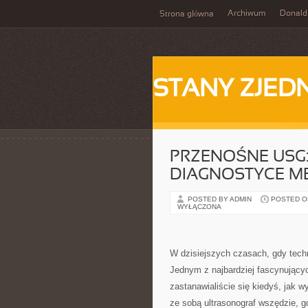
Archiwum
Donald
Strona główna
STANY ZJE
PRZENOŚNE USG
DIAGNOSTYCE M
POSTED BY ADMIN
POSTED ON
WYŁĄCZONA
W dzisiejszych czasach, gdy techn
Jednym z najbardziej fascynujący
zastanawialiście się kiedyś, jak 
ze sobą ultrasonograf wszędzie, g