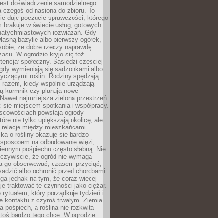
jest doświadczenie samodzielnego
 czegoś od nasiona do zbioru. To
e daje poczucie sprawczości, którego
m brakuje w świecie usług, gotowych
 natychmiastowych rozwiązań. Gdy
łasną bazylię albo pierwszy ogórek,
sobie, że dobre rzeczy naprawdę
zasu. W ogrodzie kryje się też
tencjał społeczny. Sąsiedzi częściej
 gdy wymieniają się sadzonkami albo
yczącymi roślin. Rodziny spędzają
 razem, kiedy wspólnie urządzają
ją karmnik czy planują nowe
Nawet najmniejsza zielona przestrzeń
 się miejscem spotkania i współpracy.
jscowościach powstają ogrody
tóre nie tylko upiększają okolicę, ale
ą relacje między mieszkańcami.
ka o rośliny okazuje się bardzo
sposobem na odbudowanie więzi,
ziennym pośpiechu często słabną. Nie
oczywiście, że ogród nie wymaga
ba go obserwować, czasem przyciąć,
sadzić albo ochronić przed chorobami.
ga jednak na tym, że coraz więcej
je traktować te czynności jako ciężar.
e rytuałem, który porządkuje tydzień i
ie kontaktu z czymś trwałym. Ziemia
a pośpiech, a roślina nie rozkwita
ktoś bardzo tego chce. W ogrodzie