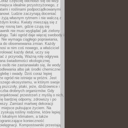
oraz częściej odchodzi się od wizji
miejsca idealnie przystrzyżonego, z
atami i roślinami podporządkowanymi
anowi. Ludzie zaczynają doceniać
e żyją własnym rytmem i nie walczą z
żdym kroku. Kwiaty mieszają się z
ewy rosną tam, gdzie czują się
trawnik nie musi wyglądać jak zielony
logu. Taki ogród daje więcej swobody i
. Nie wymaga ciągłego poprawiania,
za do obserwowania zmian. Każdy
nosi w nim coś nowego, a właściciel
rolować każdy detal, uczy się
ać z przyrodą. Ważną rolę odgrywa
iana świadomości ekologicznej.
e osób nie zastanawiało się, ile wody
odlewania albo jak środki chemiczne
glebę i owady. Dziś coraz lepiej
e ogród nie istnieje w próżni. Jest
kszego ekosystemu, w którym swoje
 pszczoły, ptaki, jeże, dżdżownice i
liczba drobnych organizmów. Gdy
rojektować przestrzeń z myślą o nich,
się bardziej odporny, zdrowszy i po
wszy. Zamiast martwej dekoracji
 miejsce pulsujące życiem. Na
 zyskują rośliny rodzime, które lepiej
z lokalnym klimatem, a także
 ograniczające konieczność
pielęgnacji. Kompostowniki przestają