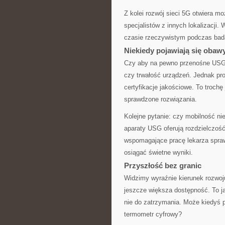
Z kolei rozwój sieci 5G otwiera m
specjalistów z innych lokalizacji.
czasie rzeczywistym podczas badan
Niekiedy pojawiają się obaw
Czy aby na pewno przenośne USG s
czy trwałość urządzeń. Jednak pro
certyfikacje jakościowe. To troch
sprawdzone rozwiązania.
Kolejne pytanie: czy mobilność ni
aparaty USG oferują rozdzielczość
wspomagające pracę lekarza spraw
osiągać świetne wyniki.
Przyszłość bez granic
Widzimy wyraźnie kierunek rozwoju
jeszcze większa dostępność. To ja
nie do zatrzymania. Może kiedyś
termometr cyfrowy?