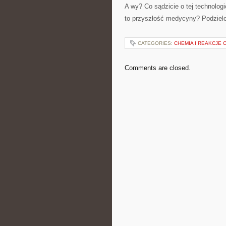
A wy? Co sądzicie o tej technolo
to przyszłość medycyny? Podzielc
CATEGORIES:
CHEMIA I REAKCJE 
Comments are closed.