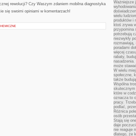
Ważniejsze 
gicznej rewolucji? Czy Waszym zdaniem mobilna diagnostyka
wyhodowania
ie się swoimi opiniami w komentarzach!
doświadczeni
wielu ludzio
produktów i
ktoś zrywa w
CHEMICZNE
przypomina 
potrzebują c
niezwykły po
rozmawiają,
poradami dot
więcej czasu
rabaty, budu
nasadzenia. 
może stawać
W wielu mie
społeczne, k
także buduj
Wspólna tros
skutecznym 
które w cod
oznacza to 
pracy. Trze
podlać, prze
Różnica pole
osób przesta
Stają się on
daje poczuc
nie reaguje n
dlatego, że 