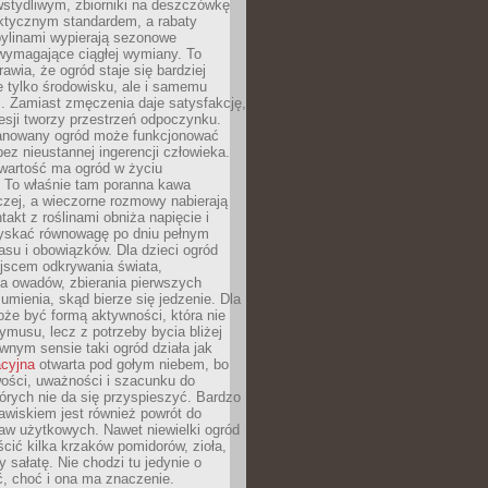
stydliwym, zbiorniki na deszczówkę
aktycznym standardem, a rabaty
bylinami wypierają sezonowe
wymagające ciągłej wymiany. To
awia, że ogród staje się bardziej
e tylko środowisku, ale i samemu
i. Zamiast zmęczenia daje satysfakcję,
esji tworzy przestrzeń odpoczynku.
anowany ogród może funkcjonować
bez nieustannej ingerencji człowieka.
wartość ma ogród w życiu
 To właśnie tam poranna kawa
zej, a wieczorne rozmowy nabierają
takt z roślinami obniża napięcie i
skać równowagę po dniu pełnym
asu i obowiązków. Dla dzieci ogród
ejscem odkrywania świata,
a owadów, zbierania pierwszych
umienia, skąd bierze się jedzenie. Dla
że być formą aktywności, która nie
ymusu, lecz z potrzeby bycia bliżej
wnym sensie taki ogród działa jak
acyjna
otwarta pod gołym niebem, bo
wości, uważności i szacunku do
órych nie da się przyspieszyć. Bardzo
wiskiem jest również powrót do
aw użytkowych. Nawet niewielki ogród
ić kilka krzaków pomidorów, zioła,
y sałatę. Nie chodzi tu jedynie o
, choć i ona ma znaczenie.