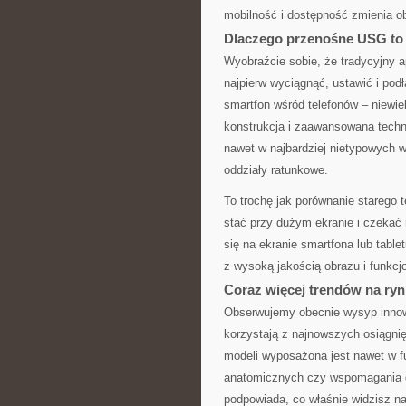
mobilność i dostępność zmienia o
Dlaczego przenośne USG to 
Wyobraźcie sobie, że tradycyjny ap
najpierw wyciągnąć, ustawić i po
smartfon wśród telefonów – niewie
konstrukcja i zaawansowana techn
nawet w najbardziej nietypowych w
oddziały ratunkowe.
To trochę jak porównanie starego 
stać przy dużym ekranie i czekać n
się na ekranie smartfona lub table
z wysoką jakością obrazu i funkcj
Coraz więcej trendów na ry
Obserwujemy obecnie wysyp innow
korzystają z najnowszych osiągnięć
modeli wyposażona jest nawet w f
anatomicznych czy wspomagania di
podpowiada, co właśnie widzisz na