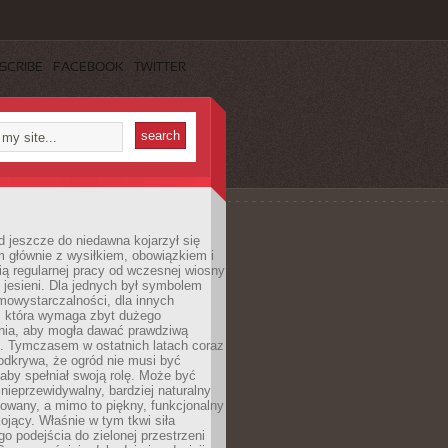
SCRIBE
FACEBOOK
TWITTER
 jeszcze do niedawna kojarzył się
 głównie z wysiłkiem, obowiązkiem i
ą regularnej pracy od wczesnej wiosny
 jesieni. Dla jednych był symbolem
mowystarczalności, dla innych
ą, która wymaga zbyt dużego
ia, aby mogła dawać prawdziwą
. Tymczasem w ostatnich latach coraz
 odkrywa, że ogród nie musi być
 aby spełniał swoją rolę. Może być
ę nieprzewidywalny, bardziej naturalny
owany, a mimo to piękny, funkcjonalny
kojący. Właśnie w tym tkwi siła
 podejścia do zielonej przestrzeni