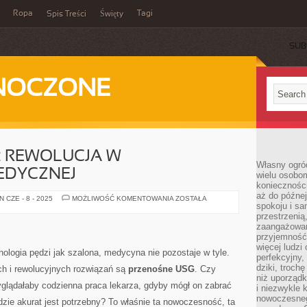
Ropa
Tagi
Spis Treści
Święty
SUB
DNOCZONE
: REWOLUCJA W
Własny ogród
EDYCZNEJ
wielu osobom
konieczności
aż do późnej
PRZENOŚNE
 CZE - 8 - 2025
MOŻLIWOŚĆ KOMENTOWANIA
ZOSTAŁA
spokoju i sa
USG:
REWOLUCJA
przestrzeni
W
zaangażowan
DIAGNOSTYCE
MEDYCZNEJ
przyjemność
więcej ludzi
ologia pędzi jak szalona, medycyna nie pozostaje w tyle.
perfekcyjny,
dziki, troch
ch i rewolucyjnych rozwiązań są
przenośne USG
. Czy
niż uporządk
wyglądałaby codzienna praca lekarza, gdyby mógł on zabrać
i niezwykle 
nowoczesnego
dzie akurat jest potrzebny? To właśnie ta nowoczesność, ta