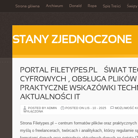
Archiwum
Donald
Ropa
Strona główna
Spis Treści
Święty
STANY ZJEDNOCZONE
PORTAL FILETYPES.PL – ŚWIAT T
CYFROWYCH , OBSŁUGA PLIKÓW 
PRAKTYCZNE WSKAZÓWKI TECHN
AKTUALNOŚCI IT
POSTED BY ADMIN
POSTED ON LIS - 10 - 2025
MOŻLIWOŚĆ 
WYŁĄCZONA
Strona Filetypes.pl – centrum formatów plików oraz praktycznyc
myślą o freelancerach, twórcach i analitykach, którzy regularnie 
formatami danych oraz potrzebują aktualnych danych ze świata I