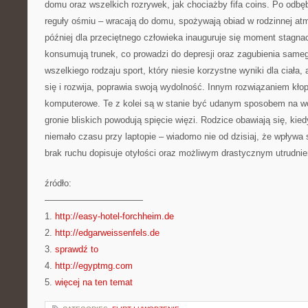
domu oraz wszelkich rozrywek, jak chociażby fifa coins. Po odbęb
reguły ośmiu – wracają do domu, spożywają obiad w rodzinnej at
później dla przeciętnego człowieka inauguruje się moment stagnac
konsumują trunek, co prowadzi do depresji oraz zagubienia samego
wszelkiego rodzaju sport, który niesie korzystne wyniki dla ciała,
się i rozwija, poprawia swoją wydolność. Innym rozwiązaniem kło
komputerowe. Te z kolei są w stanie być udanym sposobem na w
gronie bliskich powodują spięcie więzi. Rodzice obawiają się, ki
niemało czasu przy laptopie – wiadomo nie od dzisiaj, że wpływa s
brak ruchu dopisuje otyłości oraz możliwym drastycznym utrudnien
źródło:
———————————
1.
http://easy-hotel-forchheim.de
2.
http://edgarweissenfels.de
3.
sprawdź to
4.
http://egyptmg.com
5.
więcej na ten temat