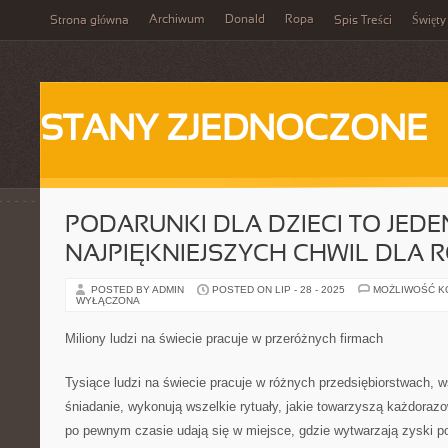
Archiwum
Donald
Ropa
Strona główna
Spis Treści
Święty
STANY ZJEDNOCZONE
PODARUNKI DLA DZIECI TO JEDE
NAJPIĘKNIEJSZYCH CHWIL DLA 
POSTED BY ADMIN
POSTED ON LIP - 28 - 2025
MOŻLIWOŚĆ 
WYŁĄCZONA
Miliony ludzi na świecie pracuje w przeróżnych firmach
Tysiące ludzi na świecie pracuje w różnych przedsiębiorstwach, w
śniadanie, wykonują wszelkie rytuały, jakie towarzyszą każdorazo
po pewnym czasie udają się w miejsce, gdzie wytwarzają zyski p