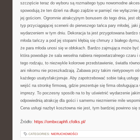
szczęście teraz do wyboru są rozmaitego typu nowomodne akcesor
spowodują że ten dzień na długo zajdzie w pamięć nie wyłącznie 
jej gościom. Ogromnie atrakcyjnym bonusem do tego dnia, jest o
typ przyciągającej scenerii do pierwszego tańca pary młodej, jaki
wydarzeniem w tym dniu. Dekoracja ta jest przygotowana bardzo s
młoda tańczy a pod jej stopami kłębią się chmury z białego dymu,
że para młoda unosi się w obłokach. Bardzo zajmująca może być 
która powoduje że sala weselna nabiera niepowtarzalnego czaru i
tego rodzaju, to niezwykle kolorowe przedstawienie, światła równo
ani nikomu nie przeszkadzają. Zabawa przy takim nietypowym oświe
każdego usatysfakcjonuje. Aby zapotrzebować sobie taką usługę 
wejść na stronkę firmową, gdzie prezentuje się firma obsługująca
imprezy. To poczesny sposób na to by uświetnić wydarzenie jakim 
odpowiednią atrakcję dla gości i samemu niezmiernie mile wspomi
Cena usługi nazbyt kosztowna nie jest, tym bardziej powinno się s
Źródło:
https://ombxcaphfi.cfolks.pl/
CATEGORIES:
NIERUCHOMOŚCI