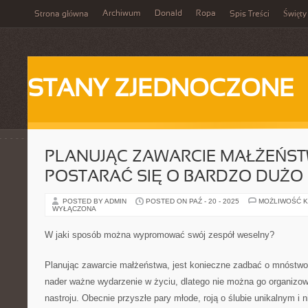
Archiwum
Donald
Ropa
Strona główna
Spis Treści
Święty
STANY ZJEDNOCZONE
PLANUJĄC ZAWARCIE MAŁŻEŃST
POSTARAĆ SIĘ O BARDZO DUŻO
POSTED BY ADMIN
POSTED ON PAŹ - 20 - 2025
MOŻLIWOŚĆ 
WYŁĄCZONA
W jaki sposób można wypromować swój zespół weselny?
Planując zawarcie małżeństwa, jest konieczne zadbać o mnóstwo 
nader ważne wydarzenie w życiu, dlatego nie można go organiz
nastroju. Obecnie przyszłe pary młode, roją o ślubie unikalnym i