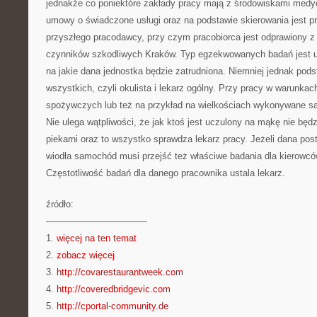
jednakże co poniektóre zakłady pracy mają z środowiskami medy
umowy o świadczone usługi oraz na podstawie skierowania jest p
przyszłego pracodawcy, przy czym pracobiorca jest odprawiony z
czynników szkodliwych Kraków. Typ egzekwowanych badań jest u
na jakie dana jednostka będzie zatrudniona. Niemniej jednak pod
wszystkich, czyli okulista i lekarz ogólny. Przy pracy w warunkac
spożywczych lub też na przykład na wielkościach wykonywane są
Nie ulega wątpliwości, że jak ktoś jest uczulony na mąkę nie będ
piekarni oraz to wszystko sprawdza lekarz pracy. Jeżeli dana pos
wiodła samochód musi przejść też właściwe badania dla kierowcó
Częstotliwość badań dla danego pracownika ustala lekarz.
źródło:
———————————
1.
więcej na ten temat
2.
zobacz więcej
3.
http://covarestaurantweek.com
4.
http://coveredbridgevic.com
5.
http://cportal-community.de