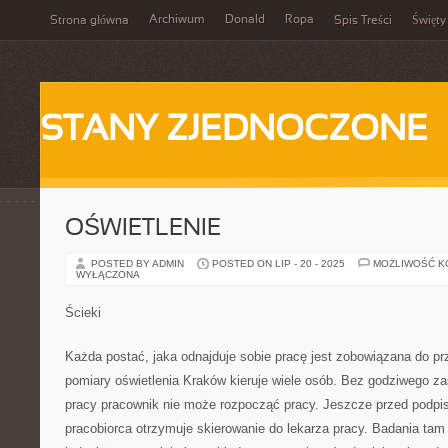
Archiwum
Donald
Ropa
Strona główna
Spis Treści
Święty
STANY ZJEDNOCZONE
OŚWIETLENIE
POSTED BY ADMIN
POSTED ON LIP - 20 - 2025
MOŻLIWOŚĆ 
WYŁĄCZONA
Ścieki
Każda postać, jaka odnajduje sobie pracę jest zobowiązana do prz
pomiary oświetlenia Kraków kieruje wiele osób. Bez godziwego z
pracy pracownik nie może rozpocząć pracy. Jeszcze przed podp
pracobiorca otrzymuje skierowanie do lekarza pracy. Badania ta