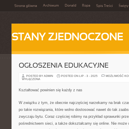
Archiwum
Donald
Ropa
Strona główna
Spis Treści
Święty
STANY ZJEDNOCZONE
OGŁOSZENIA EDUKACYJNE
POSTED BY ADMIN
POSTED ON LIP - 3 - 2025
MOŻLIWOŚĆ K
WYŁĄCZONA
Kształtować powinien się każdy z nas
W związku z tym, że obecnie najczęściej narzekamy na brak czas
po takie rozwiązania, które wolno dostosować nawet do tak zaab
zwyczaju bytu. Coraz częściej robimy na przykład sprawunki przez
pośrednictwem sieci, a także dokształcamy się online. Nie może 