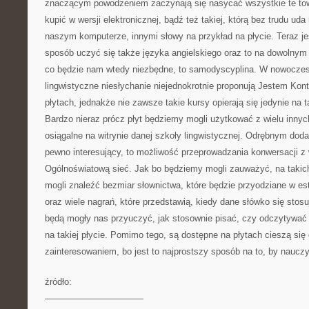
znaczącym powodzeniem zaczynają się nasycać wszystkie te towa
kupić w wersji elektronicznej, bądź też takiej, którą bez trudu ud
naszym komputerze, innymi słowy na przykład na płycie. Teraz j
sposób uczyć się także języka angielskiego oraz to na dowolnym 
co będzie nam wtedy niezbędne, to samodyscyplina. W nowocze
lingwistyczne niesłychanie niejednokrotnie proponują Jestem Kont
płytach, jednakże nie zawsze takie kursy opierają się jedynie na
Bardzo nieraz prócz płyt będziemy mogli użytkować z wielu innych
osiągalne na witrynie danej szkoły lingwistycznej. Odrębnym doda
pewno interesujący, to możliwość przeprowadzania konwersacji z
Ogólnoświatową sieć. Jak bo będziemy mogli zauważyć, na takich
mogli znaleźć bezmiar słownictwa, które będzie przyodziane w es
oraz wiele nagrań, które przedstawią, kiedy dane słówko się stosuj
będą mogły nas przyuczyć, jak stosownie pisać, czy odczytywać t
na takiej płycie. Pomimo tego, są dostępne na płytach cieszą si
zainteresowaniem, bo jest to najprostszy sposób na to, by naucz
źródło:
———————————