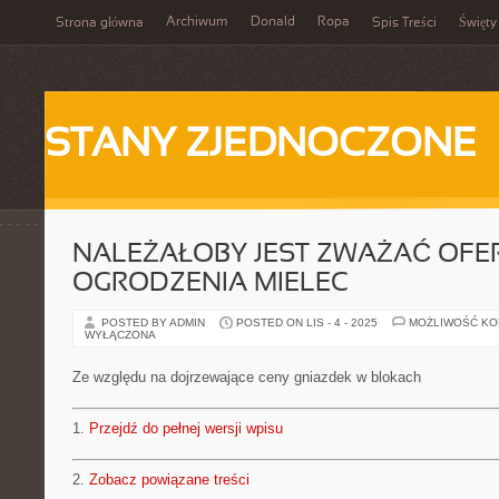
Archiwum
Donald
Ropa
Strona główna
Spis Treści
Święty
STANY ZJEDNOCZONE
NALEŻAŁOBY JEST ZWAŻAĆ OFE
OGRODZENIA MIELEC
POSTED BY ADMIN
POSTED ON LIS - 4 - 2025
MOŻLIWOŚĆ K
WYŁĄCZONA
Ze względu na dojrzewające ceny gniazdek w blokach
1.
Przejdź do pełnej wersji wpisu
2.
Zobacz powiązane treści