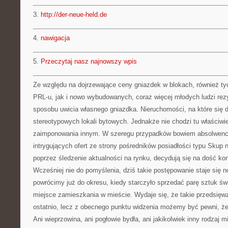
3.
http://der-neue-held.de
4.
nawigacja
5.
Przeczytaj nasz najnowszy wpis
Ze względu na dojrzewające ceny gniazdek w blokach, również t
PRL-u, jak i nowo wybudowanych, coraz więcej młodych ludzi rez
sposobu uwicia własnego gniazdka. Nieruchomości, na które się d
stereotypowych lokali bytowych. Jednakże nie chodzi tu właściwi
zaimponowania innym. W szeregu przypadków bowiem absolwenci,
intrygujących ofert ze strony pośredników posiadłości typu Skup
poprzez śledzenie aktualności na rynku, decydują się na dość ko
Wcześniej nie do pomyślenia, dziś takie postępowanie staje się no
powrócimy już do okresu, kiedy starczyło sprzedać parę sztuk świ
miejsce zamieszkania w mieście. Wydaje się, że takie przedsięwz
ostatnio, lecz z obecnego punktu widzenia możemy być pewni, że
Ani wieprzowina, ani pogłowie bydła, ani jakikolwiek inny rodzaj mi