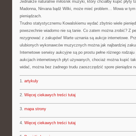
Jednakże naturalnie miłośnik muzyki, który chciałby kupić płyty
Madonna, Nirvana bądź Wilki, może mieć problem… Mowa w tym
pieniądzach.
Trudno statystycznemu Kowalskiemu wydać zbytnio wiele pieniędzy
powszechnie wiadomo nie są tanie. Co zatem można zrobić? Z pe
rezygnować z zakupów! Warte uznania są aukcje internetowe. Pr
ulubionych wykonawców muzycznych można jak najbardziej zakup
Internetowe serwisy aukcyjne są po prostu pełne różnego rodzaju 
aukcjach internetowych płyt używanych, chociaż można kupić ta
widać, można bez żadnego trudu zaoszczędzić spore pieniądze 
1.
artykuly
2.
Więcej ciekawych treści tutaj
3.
mapa strony
4.
Więcej ciekawych treści tutaj