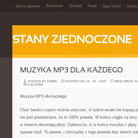
Archiwum
Donald
Ropa
Strona główna
Spis Treści
Święty
STANY ZJEDNOCZONE
MUZYKA MP3 DLA KAŻDEGO
POSTED BY ADMIN
POSTED ON LIS - 25 - 2025
MOŻLIWOŚĆ 
WYŁĄCZONA
Muzyka MP3 dla każdego
Choć bardzo często można usłyszeć, iż ludzie wcale nie kupują p
nie jest powiedziane, że to 100% prawda. W końcu ciągle są tacy 
w świecie doceniają płyty. Zwłaszcza, iż w końcu muzyka z płyty j
typowe mp3. To pewne, i chociażby z tego powodu bez dwóch zda