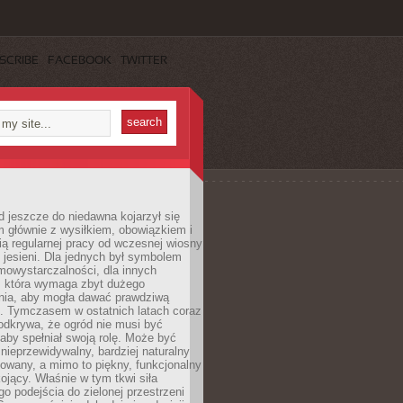
SCRIBE
FACEBOOK
TWITTER
 jeszcze do niedawna kojarzył się
 głównie z wysiłkiem, obowiązkiem i
ą regularnej pracy od wczesnej wiosny
 jesieni. Dla jednych był symbolem
mowystarczalności, dla innych
ą, która wymaga zbyt dużego
ia, aby mogła dawać prawdziwą
. Tymczasem w ostatnich latach coraz
 odkrywa, że ogród nie musi być
 aby spełniał swoją rolę. Może być
ę nieprzewidywalny, bardziej naturalny
owany, a mimo to piękny, funkcjonalny
kojący. Właśnie w tym tkwi siła
 podejścia do zielonej przestrzeni