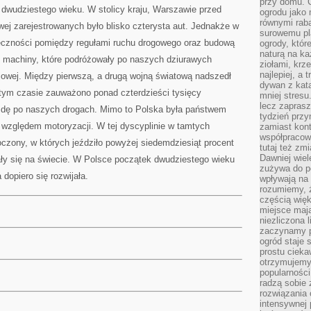
przy domu. C
 dwudziestego wieku. W stolicy kraju, Warszawie przed
ogrodu jako 
równymi rab
ej zarejestrowanych było blisko czterysta aut. Jednakże w
surowemu pl
eczności pomiędzy regułami ruchu drogowego oraz budową
ogrody, któr
naturą na ka
 machiny, które podróżowały po naszych dziurawych
ziołami, krz
najlepiej, a 
jowej. Między pierwszą, a drugą wojną światową nadszedł
dywan z kata
 tym czasie zauważono ponad czterdzieści tysięcy
mniej stresu
lecz zapras
jazdę po naszych drogach. Mimo to Polska była państwem
tydzień przy
 względem motoryzacji. W tej dyscyplinie w tamtych
zamiast kont
współpracow
czony, w których jeździło powyżej siedemdziesiąt procent
tutaj też zm
Dawniej wiel
ły się na świecie. W Polsce początek dwudziestego wieku
zużywa do p
dopiero się rozwijała.
wpływają na 
rozumiemy, ż
częścią wię
miejsce mają
niezliczona 
zaczynamy p
ogród staje 
prostu cieka
otrzymujemy
popularności
radzą sobie 
rozwiązania
intensywnej 