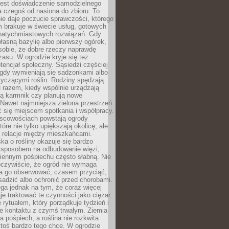
jest doświadczenie samodzielnego
 czegoś od nasiona do zbioru. To
e daje poczucie sprawczości, którego
m brakuje w świecie usług, gotowych
 natychmiastowych rozwiązań. Gdy
łasną bazylię albo pierwszy ogórek,
sobie, że dobre rzeczy naprawdę
zasu. W ogrodzie kryje się też
tencjał społeczny. Sąsiedzi częściej
 gdy wymieniają się sadzonkami albo
yczącymi roślin. Rodziny spędzają
 razem, kiedy wspólnie urządzają
ją karmnik czy planują nowe
Nawet najmniejsza zielona przestrzeń
 się miejscem spotkania i współpracy.
jscowościach powstają ogrody
tóre nie tylko upiększają okolicę, ale
ą relacje między mieszkańcami.
ka o rośliny okazuje się bardzo
sposobem na odbudowanie więzi,
ziennym pośpiechu często słabną. Nie
oczywiście, że ogród nie wymaga
ba go obserwować, czasem przyciąć,
sadzić albo ochronić przed chorobami.
ga jednak na tym, że coraz więcej
je traktować te czynności jako ciężar.
e rytuałem, który porządkuje tydzień i
ie kontaktu z czymś trwałym. Ziemia
a pośpiech, a roślina nie rozkwita
ktoś bardzo tego chce. W ogrodzie