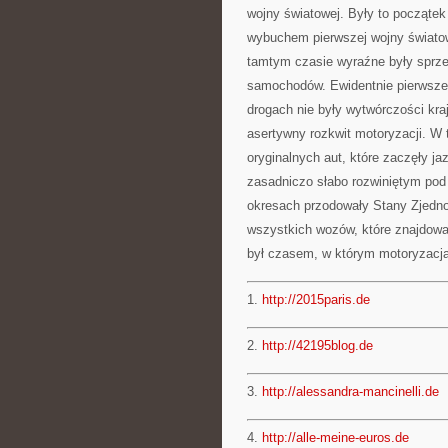
wojny światowej. Były to początek
wybuchem pierwszej wojny światow
tamtym czasie wyraźne były sprz
samochodów. Ewidentnie pierwsze
drogach nie były wytwórczości kra
asertywny rozkwit motoryzacji. W
oryginalnych aut, które zaczęły 
zasadniczo słabo rozwiniętym pod
okresach przodowały Stany Zjedno
wszystkich wozów, które znajdowa
był czasem, w którym motoryzacja 
1.
http://2015paris.de
2.
http://42195blog.de
3.
http://alessandra-mancinelli.de
4.
http://alle-meine-euros.de