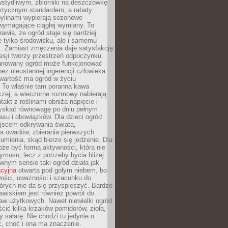
stydliwym, zbiorniki na deszczówkę
aktycznym standardem, a rabaty
bylinami wypierają sezonowe
wymagające ciągłej wymiany. To
awia, że ogród staje się bardziej
e tylko środowisku, ale i samemu
i. Zamiast zmęczenia daje satysfakcję,
esji tworzy przestrzeń odpoczynku.
anowany ogród może funkcjonować
bez nieustannej ingerencji człowieka.
wartość ma ogród w życiu
 To właśnie tam poranna kawa
zej, a wieczorne rozmowy nabierają
takt z roślinami obniża napięcie i
skać równowagę po dniu pełnym
asu i obowiązków. Dla dzieci ogród
ejscem odkrywania świata,
a owadów, zbierania pierwszych
umienia, skąd bierze się jedzenie. Dla
że być formą aktywności, która nie
ymusu, lecz z potrzeby bycia bliżej
wnym sensie taki ogród działa jak
acyjna
otwarta pod gołym niebem, bo
wości, uważności i szacunku do
órych nie da się przyspieszyć. Bardzo
wiskiem jest również powrót do
aw użytkowych. Nawet niewielki ogród
ić kilka krzaków pomidorów, zioła,
y sałatę. Nie chodzi tu jedynie o
, choć i ona ma znaczenie.