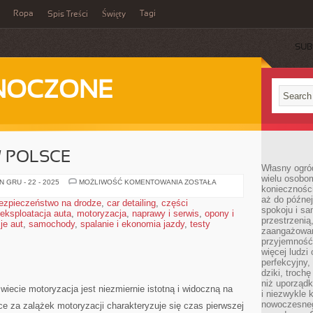
Ropa
Tagi
Spis Treści
Święty
SUB
DNOCZONE
 POLSCE
Własny ogród
wielu osobom
MOTORYZACJA
 GRU - 22 - 2025
MOŻLIWOŚĆ KOMENTOWANIA
ZOSTAŁA
konieczności
W
POLSCE
aż do późnej
ezpieczeństwo na drodze
,
car detailing
,
części
spokoju i sa
eksploatacja auta
,
motoryzacja
,
naprawy i serwis
,
opony i
przestrzeni
je aut
,
samochody
,
spalanie i ekonomia jazdy
,
testy
zaangażowan
przyjemność
więcej ludzi
perfekcyjny,
dziki, troch
niż uporządk
wiecie motoryzacja jest niezmiernie istotną i widoczną na
i niezwykle 
nowoczesnego
e za zalążek motoryzacji charakteryzuje się czas pierwszej