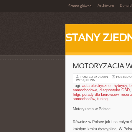
Archiwum
Donald
Strona główna
STANY ZJE
MOTORYZACJA W
POSTED BY ADMIN
POSTED ON
WYŁĄCZONA
Tagi:
auta elektryczne i hybrydy
,
b
samochodowe
,
diagnostyka OBD
,
felgi
,
porady dla kierowców
,
recenz
samochodów
,
tuning
Motoryzacja w Polsce
Również w Polsce jak i na całym ś
każdym kroku dyscypliną. W Polsc