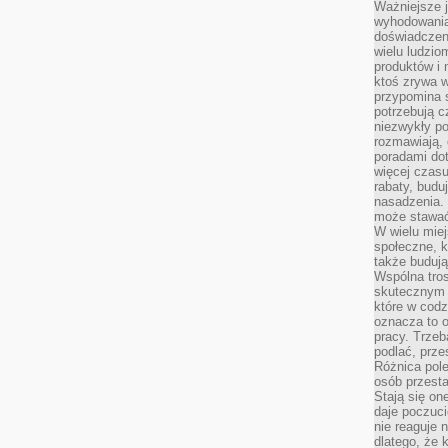
Ważniejsze 
wyhodowania
doświadczeni
wielu ludzio
produktów i
ktoś zrywa w
przypomina 
potrzebują c
niezwykły po
rozmawiają,
poradami dot
więcej czasu
rabaty, budu
nasadzenia. 
może stawać
W wielu mie
społeczne, k
także buduj
Wspólna tros
skutecznym 
które w cod
oznacza to 
pracy. Trze
podlać, prze
Różnica pole
osób przesta
Stają się on
daje poczuc
nie reaguje n
dlatego, że 