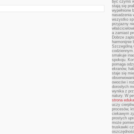
być czymś w
stają się pr
wypełnione 
nasadzenia 
wszystko spr
przyjazny ni
właścicielow
a zamiast pr
Dobrze zapl
harmonijnie 
Szczególną 
codziennym.
smakuje inac
spokoju. Kon
pomaga odzy
ekranów, hał
staje się mi
obserwowani
owoców i roz
dorosłych mo
wynika z prz
natury. W pe
strona eduk
uczy cierpli
procesów, kt
ciekawym zja
prostych upr
może pomieśc
truskawki cz
oszczędność