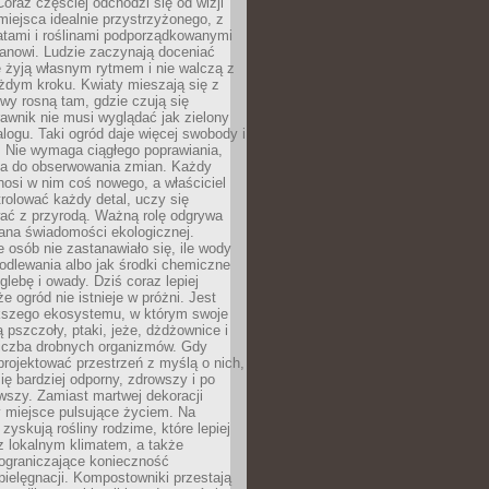
oraz częściej odchodzi się od wizji
miejsca idealnie przystrzyżonego, z
atami i roślinami podporządkowanymi
anowi. Ludzie zaczynają doceniać
e żyją własnym rytmem i nie walczą z
żdym kroku. Kwiaty mieszają się z
ewy rosną tam, gdzie czują się
trawnik nie musi wyglądać jak zielony
logu. Taki ogród daje więcej swobody i
. Nie wymaga ciągłego poprawiania,
za do obserwowania zmian. Każdy
nosi w nim coś nowego, a właściciel
rolować każdy detal, uczy się
ać z przyrodą. Ważną rolę odgrywa
iana świadomości ekologicznej.
e osób nie zastanawiało się, ile wody
odlewania albo jak środki chemiczne
glebę i owady. Dziś coraz lepiej
e ogród nie istnieje w próżni. Jest
kszego ekosystemu, w którym swoje
 pszczoły, ptaki, jeże, dżdżownice i
liczba drobnych organizmów. Gdy
rojektować przestrzeń z myślą o nich,
się bardziej odporny, zdrowszy i po
wszy. Zamiast martwej dekoracji
 miejsce pulsujące życiem. Na
 zyskują rośliny rodzime, które lepiej
z lokalnym klimatem, a także
 ograniczające konieczność
pielęgnacji. Kompostowniki przestają