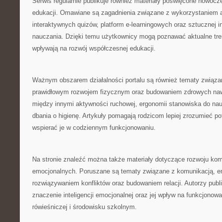
Serwis regularnie publikuje również materiały poświęcone nowoc
edukacji. Omawiane są zagadnienia związane z wykorzystaniem a
interaktywnych quizów, platform e-learningowych oraz sztucznej in
nauczania. Dzięki temu użytkownicy mogą poznawać aktualne tren
wpływają na rozwój współczesnej edukacji.
Ważnym obszarem działalności portalu są również tematy związa
prawidłowym rozwojem fizycznym oraz budowaniem zdrowych naw
między innymi aktywności ruchowej, ergonomii stanowiska do na
dbania o higienę. Artykuły pomagają rodzicom lepiej zrozumieć po
wspierać je w codziennym funkcjonowaniu.
Na stronie znaleźć można także materiały dotyczące rozwoju kom
emocjonalnych. Poruszane są tematy związane z komunikacją, em
rozwiązywaniem konfliktów oraz budowaniem relacji. Autorzy publ
znaczenie inteligencji emocjonalnej oraz jej wpływ na funkcjonow
rówieśniczej i środowisku szkolnym.