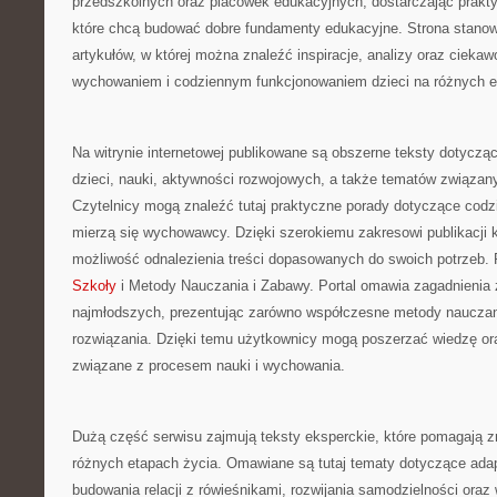
przedszkolnych oraz placówek edukacyjnych, dostarczając prakty
które chcą budować dobre fundamenty edukacyjne. Strona stano
artykułów, w której można znaleźć inspiracje, analizy oraz cieka
wychowaniem i codziennym funkcjonowaniem dzieci na różnych e
Na witrynie internetowej publikowane są obszerne teksty dotycz
dzieci, nauki, aktywności rozwojowych, a także tematów związan
Czytelnicy mogą znaleźć tutaj praktyczne porady dotyczące cod
mierzą się wychowawcy. Dzięki szerokiemu zakresowi publikacji
możliwość odnalezienia treści dopasowanych do swoich potrzeb
Szkoły
i Metody Nauczania i Zabawy. Portal omawia zagadnienia
najmłodszych, prezentując zarówno współczesne metody nauczani
rozwiązania. Dzięki temu użytkownicy mogą poszerzać wiedzę or
związane z procesem nauki i wychowania.
Dużą część serwisu zajmują teksty eksperckie, które pomagają z
różnych etapach życia. Omawiane są tutaj tematy dotyczące ada
budowania relacji z rówieśnikami, rozwijania samodzielności ora