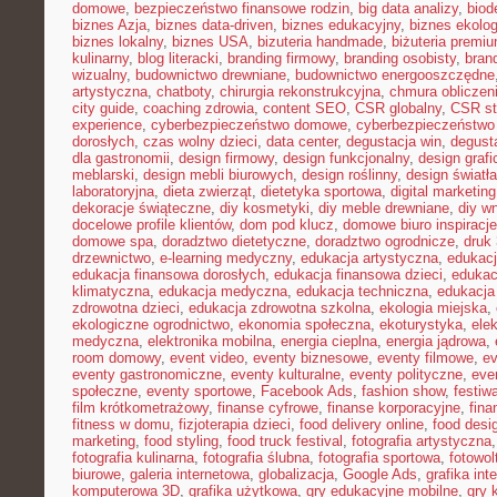
domowe
,
bezpieczeństwo finansowe rodzin
,
big data analizy
,
biod
biznes Azja
,
biznes data-driven
,
biznes edukacyjny
,
biznes ekolo
biznes lokalny
,
biznes USA
,
bizuteria handmade
,
biżuteria premi
kulinarny
,
blog literacki
,
branding firmowy
,
branding osobisty
,
brand
wizualny
,
budownictwo drewniane
,
budownictwo energooszczędne
artystyczna
,
chatboty
,
chirurgia rekonstrukcyjna
,
chmura obliczen
city guide
,
coaching zdrowia
,
content SEO
,
CSR globalny
,
CSR st
experience
,
cyberbezpieczeństwo domowe
,
cyberbezpieczeństwo
dorosłych
,
czas wolny dzieci
,
data center
,
degustacja win
,
degust
dla gastronomii
,
design firmowy
,
design funkcjonalny
,
design grafi
meblarski
,
design mebli biurowych
,
design roślinny
,
design światła
laboratoryjna
,
dieta zwierząt
,
dietetyka sportowa
,
digital marketing
dekoracje świąteczne
,
diy kosmetyki
,
diy meble drewniane
,
diy w
docelowe profile klientów
,
dom pod klucz
,
domowe biuro inspiracje
domowe spa
,
doradztwo dietetyczne
,
doradztwo ogrodnicze
,
druk
drzewnictwo
,
e-learning medyczny
,
edukacja artystyczna
,
edukacj
edukacja finansowa dorosłych
,
edukacja finansowa dzieci
,
edukac
klimatyczna
,
edukacja medyczna
,
edukacja techniczna
,
edukacj
zdrowotna dzieci
,
edukacja zdrowotna szkolna
,
ekologia miejska
,
ekologiczne ogrodnictwo
,
ekonomia społeczna
,
ekoturystyka
,
ele
medyczna
,
elektronika mobilna
,
energia cieplna
,
energia jądrowa
,
room domowy
,
event video
,
eventy biznesowe
,
eventy filmowe
,
ev
eventy gastronomiczne
,
eventy kulturalne
,
eventy polityczne
,
eve
społeczne
,
eventy sportowe
,
Facebook Ads
,
fashion show
,
festiw
film krótkometrażowy
,
finanse cyfrowe
,
finanse korporacyjne
,
fina
fitness w domu
,
fizjoterapia dzieci
,
food delivery online
,
food desi
marketing
,
food styling
,
food truck festival
,
fotografia artystyczna
fotografia kulinarna
,
fotografia ślubna
,
fotografia sportowa
,
fotowol
biurowe
,
galeria internetowa
,
globalizacja
,
Google Ads
,
grafika int
komputerowa 3D
,
grafika użytkowa
,
gry edukacyjne mobilne
,
gry 