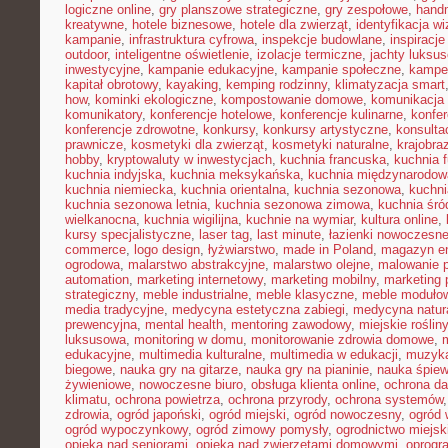
logiczne online
,
gry planszowe strategiczne
,
gry zespołowe
,
hand
kreatywne
,
hotele biznesowe
,
hotele dla zwierząt
,
identyfikacja w
kampanie
,
infrastruktura cyfrowa
,
inspekcje budowlane
,
inspiracje
outdoor
,
inteligentne oświetlenie
,
izolacje termiczne
,
jachty luksu
inwestycyjne
,
kampanie edukacyjne
,
kampanie społeczne
,
kampe
kapitał obrotowy
,
kayaking
,
kemping rodzinny
,
klimatyzacja smart
how
,
kominki ekologiczne
,
kompostowanie domowe
,
komunikacja 
komunikatory
,
konferencje hotelowe
,
konferencje kulinarne
,
konfe
konferencje zdrowotne
,
konkursy
,
konkursy artystyczne
,
konsulta
prawnicze
,
kosmetyki dla zwierząt
,
kosmetyki naturalne
,
krajobra
hobby
,
kryptowaluty w inwestycjach
,
kuchnia francuska
,
kuchnia f
kuchnia indyjska
,
kuchnia meksykańska
,
kuchnia międzynarodow
kuchnia niemiecka
,
kuchnia orientalna
,
kuchnia sezonowa
,
kuchni
kuchnia sezonowa letnia
,
kuchnia sezonowa zimowa
,
kuchnia śr
wielkanocna
,
kuchnia wigilijna
,
kuchnie na wymiar
,
kultura online
,
kursy specjalistyczne
,
laser tag
,
last minute
,
łazienki nowoczesn
commerce
,
logo design
,
łyżwiarstwo
,
made in Poland
,
magazyn en
ogrodowa
,
malarstwo abstrakcyjne
,
malarstwo olejne
,
malowanie 
automation
,
marketing internetowy
,
marketing mobilny
,
marketing 
strategiczny
,
meble industrialne
,
meble klasyczne
,
meble moduło
media tradycyjne
,
medycyna estetyczna zabiegi
,
medycyna natur
prewencyjna
,
mental health
,
mentoring zawodowy
,
miejskie rośliny
luksusowa
,
monitoring w domu
,
monitorowanie zdrowia domowe
,
edukacyjne
,
multimedia kulturalne
,
multimedia w edukacji
,
muzyka
biegowe
,
nauka gry na gitarze
,
nauka gry na pianinie
,
nauka śpie
żywieniowe
,
nowoczesne biuro
,
obsługa klienta online
,
ochrona d
klimatu
,
ochrona powietrza
,
ochrona przyrody
,
ochrona systemów
zdrowia
,
ogród japoński
,
ogród miejski
,
ogród nowoczesny
,
ogród 
ogród wypoczynkowy
,
ogród zimowy pomysły
,
ogrodnictwo miejsk
opieka nad seniorami
,
opieka nad zwierzętami domowymi
,
oprogr