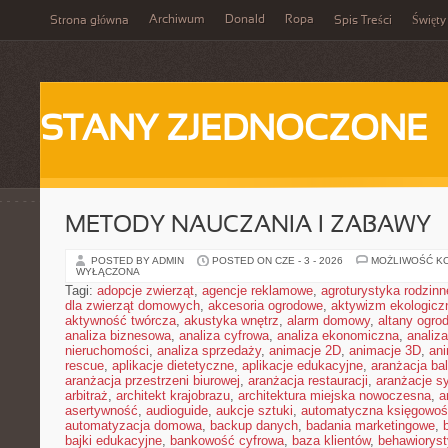
Archiwum
Donald
Ropa
Strona główna
Spis Treści
Święty
STANY ZJEDNOCZONE
METODY NAUCZANIA I ZABAWY
POSTED BY ADMIN
POSTED ON CZE - 3 - 2026
MOŻLIWOŚĆ K
WYŁĄCZONA
Tagi:
adopcje zwierząt
,
agencje reklamowe
,
agroturystyka rodzinn
dla zwierząt domowych
,
akcesoria ogrodowe
,
aktywizm ekologicz
aktywność twórcza
,
akustyka wnętrz
,
alarm domowy
,
altany ogro
analiza biznesowa
,
analiza cyfrowa
,
analiza ekonomiczna
,
analiz
nieruchomości
,
analiza sprzedaży
,
animacje 2D
,
animacje 3D
,
an
rescue
,
aplikacje dietetyczne
,
aplikacje edukacyjne
,
aranżacja ba
aranżacja przestrzeni biurowej
,
aranżacja restauracji
,
aranżacje sy
arbitraż
,
architekt krajobrazu
,
architektura miejska nowoczesna
,
a
asertywność
,
audioguide
,
aukcje sztuki
,
automatyczna księgowo
automatyzacja domowa
,
backup danych
,
badania marketingowe
,
bajki edukacyjne
,
bankowość cyfrowa
,
baza klientów
,
behawiorys