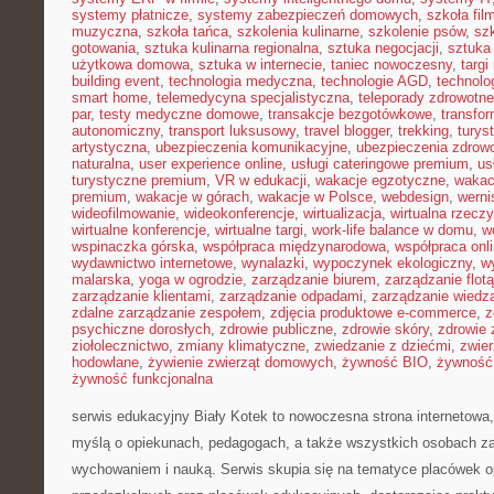
systemy płatnicze
,
systemy zabezpieczeń domowych
,
szkoła fil
muzyczna
,
szkoła tańca
,
szkolenia kulinarne
,
szkolenie psów
,
szk
gotowania
,
sztuka kulinarna regionalna
,
sztuka negocjacji
,
sztuka
użytkowa domowa
,
sztuka w internecie
,
taniec nowoczesny
,
targi
building event
,
technologia medyczna
,
technologie AGD
,
technolo
smart home
,
telemedycyna specjalistyczna
,
teleporady zdrowotne
par
,
testy medyczne domowe
,
transakcje bezgotówkowe
,
transfo
autonomiczny
,
transport luksusowy
,
travel blogger
,
trekking
,
turys
artystyczna
,
ubezpieczenia komunikacyjne
,
ubezpieczenia zdrow
naturalna
,
user experience online
,
usługi cateringowe premium
,
us
turystyczne premium
,
VR w edukacji
,
wakacje egzotyczne
,
wakac
premium
,
wakacje w górach
,
wakacje w Polsce
,
webdesign
,
werni
wideofilmowanie
,
wideokonferencje
,
wirtualizacja
,
wirtualna rzecz
wirtualne konferencje
,
wirtualne targi
,
work-life balance w domu
,
w
wspinaczka górska
,
współpraca międzynarodowa
,
współpraca onl
wydawnictwo internetowe
,
wynalazki
,
wypoczynek ekologiczny
,
w
malarska
,
yoga w ogrodzie
,
zarządzanie biurem
,
zarządzanie flotą
zarządzanie klientami
,
zarządzanie odpadami
,
zarządzanie wiedz
zdalne zarządzanie zespołem
,
zdjęcia produktowe e-commerce
,
z
psychiczne dorosłych
,
zdrowie publiczne
,
zdrowie skóry
,
zdrowie 
ziołolecznictwo
,
zmiany klimatyczne
,
zwiedzanie z dziećmi
,
zwie
hodowlane
,
żywienie zwierząt domowych
,
żywność BIO
,
żywność 
żywność funkcjonalna
serwis edukacyjny Biały Kotek to nowoczesna strona internetowa,
myślą o opiekunach, pedagogach, a także wszystkich osobach z
wychowaniem i nauką. Serwis skupia się na tematyce placówek 