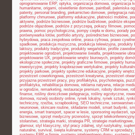
oprogramowanie ERP
,
optyka
,
organizacja domowa
,
organizacja k
humanitarne
,
origami
,
oświetlenie domowe
,
paintball
,
paleniska o
patenty
,
personal branding
,
piekarnictwo domowe
,
pielęgnacja nat
platformy chmurowe
,
platformy edukacyjne
,
płatności mobilne
,
po
aktywne
,
podróże biznesowe
,
podróże budżetowe
,
podróże ekspe
podróże objazdowe
,
podróże z przyczepą
,
pokazy filmowe
,
pomoc
prawna
,
pomoc psychologiczna
,
pompy ciepła w domu
,
porady p
porównywarka lotów
,
portfolio artysty
,
pośrednictwo biznesowe
,
po
hybrydowa
,
praca zespołowa online
,
prasa cyfrowa
,
prawo cywiln
spadkowe
,
produkcja muzyczna
,
produkcja telewizyjna
,
produkty 
laktozy
,
produkty tradycyjne
,
produkty wegańskie
,
profile zawodo
projektowanie ogrodzeń
,
projektowanie światła
,
projektowanie ubr
projektowanie UX
,
projektowanie wnętrz biurowych
,
projekty dom
ekologiczne społeczne
,
projekty graficzne firmowe
,
projekty huma
inwestycyjne
,
projekty krajobrazowe wertykalne
,
projekty kultural
projekty parkowe
,
projekty społeczne edukacyjne
,
projekty wnętrz
przestrzeń coworkingowa
,
przestrzeń kreatywna
,
przestrzeń otwar
przyjazna przestrzeń pracy
,
psy profilaktyka
,
psychoterapia
,
puzz
profilaktyka
,
rehabilitacja domowa
,
reklama natywna
,
relacje medi
w ogrodzie
,
remarketing
,
restauracje premium
,
roboty domowe
,
ro
finanse
,
rośliny doniczkowe pielęgnacja
,
rośliny egzotyczne
,
rowe
domowa
,
rozwój osobisty online
,
rynek lokalny
,
rynek sztuki
,
rynk
techniczny
,
rzeźba
,
scrapbooking
,
SEO techniczne
,
serowarstwo
neuronowe
,
skincare routine
,
składanie modeli
,
smart budynki
,
sma
energia
,
smart transport
,
spacer w lesie
,
sponsoring wydarzeń
,
sp
biznesowe
,
sprzęt medyczny przenośny
,
sprzęt telekonferencyjny
stolarstwo
,
strategia marki
,
strategia PR
,
strategie marketingowe
,
glamour
,
styl klasyczny
,
styl pracy zdalnej
,
styl rustykalny
,
suplem
naturalne
,
survival
,
święta kulinarne
,
systemy CRM w sprzedaży
,
systemy ERP w firmie
,
systemy inteligentnego domu
,
systemy IT