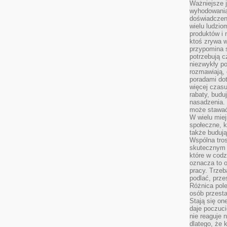
Ważniejsze 
wyhodowania
doświadczeni
wielu ludzio
produktów i
ktoś zrywa w
przypomina 
potrzebują c
niezwykły po
rozmawiają,
poradami dot
więcej czasu
rabaty, budu
nasadzenia. 
może stawać
W wielu mie
społeczne, k
także buduj
Wspólna tros
skutecznym 
które w cod
oznacza to 
pracy. Trze
podlać, prze
Różnica pole
osób przesta
Stają się on
daje poczuc
nie reaguje n
dlatego, że 