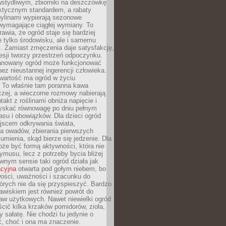
stydliwym, zbiorniki na deszczówkę
aktycznym standardem, a rabaty
bylinami wypierają sezonowe
wymagające ciągłej wymiany. To
awia, że ogród staje się bardziej
e tylko środowisku, ale i samemu
i. Zamiast zmęczenia daje satysfakcję,
esji tworzy przestrzeń odpoczynku.
anowany ogród może funkcjonować
bez nieustannej ingerencji człowieka.
wartość ma ogród w życiu
 To właśnie tam poranna kawa
zej, a wieczorne rozmowy nabierają
takt z roślinami obniża napięcie i
skać równowagę po dniu pełnym
asu i obowiązków. Dla dzieci ogród
ejscem odkrywania świata,
a owadów, zbierania pierwszych
umienia, skąd bierze się jedzenie. Dla
że być formą aktywności, która nie
ymusu, lecz z potrzeby bycia bliżej
wnym sensie taki ogród działa jak
acyjna
otwarta pod gołym niebem, bo
wości, uważności i szacunku do
órych nie da się przyspieszyć. Bardzo
wiskiem jest również powrót do
aw użytkowych. Nawet niewielki ogród
ić kilka krzaków pomidorów, zioła,
y sałatę. Nie chodzi tu jedynie o
, choć i ona ma znaczenie.