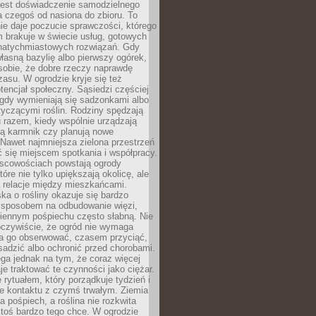
jest doświadczenie samodzielnego
 czegoś od nasiona do zbioru. To
e daje poczucie sprawczości, którego
m brakuje w świecie usług, gotowych
 natychmiastowych rozwiązań. Gdy
łasną bazylię albo pierwszy ogórek,
sobie, że dobre rzeczy naprawdę
zasu. W ogrodzie kryje się też
tencjał społeczny. Sąsiedzi częściej
 gdy wymieniają się sadzonkami albo
yczącymi roślin. Rodziny spędzają
 razem, kiedy wspólnie urządzają
ją karmnik czy planują nowe
Nawet najmniejsza zielona przestrzeń
 się miejscem spotkania i współpracy.
jscowościach powstają ogrody
tóre nie tylko upiększają okolicę, ale
ą relacje między mieszkańcami.
ka o rośliny okazuje się bardzo
sposobem na odbudowanie więzi,
ziennym pośpiechu często słabną. Nie
oczywiście, że ogród nie wymaga
ba go obserwować, czasem przyciąć,
sadzić albo ochronić przed chorobami.
ga jednak na tym, że coraz więcej
je traktować te czynności jako ciężar.
e rytuałem, który porządkuje tydzień i
ie kontaktu z czymś trwałym. Ziemia
a pośpiech, a roślina nie rozkwita
ktoś bardzo tego chce. W ogrodzie