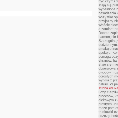
być czymś w
stają się pr
wypełnione 
nasadzenia 
wszystko spr
przyjazny ni
właścicielow
a zamiast pr
Dobrze zapl
harmonijnie 
Szczególną 
codziennym.
smakuje inac
spokoju. Kon
pomaga odzy
ekranów, hał
staje się mi
obserwowani
owoców i roz
dorosłych mo
wynika z prz
natury. W pe
strona eduk
uczy cierpli
procesów, kt
ciekawym zja
prostych upr
może pomieśc
truskawki cz
oszczędność