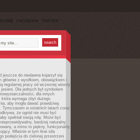
SCRIBE
FACEBOOK
TWITTER
 jeszcze do niedawna kojarzył się
 głównie z wysiłkiem, obowiązkiem i
ą regularnej pracy od wczesnej wiosny
 jesieni. Dla jednych był symbolem
mowystarczalności, dla innych
ą, która wymaga zbyt dużego
ia, aby mogła dawać prawdziwą
. Tymczasem w ostatnich latach coraz
 odkrywa, że ogród nie musi być
 aby spełniał swoją rolę. Może być
ę nieprzewidywalny, bardziej naturalny
owany, a mimo to piękny, funkcjonalny
kojący. Właśnie w tym tkwi siła
 podejścia do zielonej przestrzeni