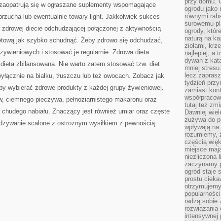
przy domu. C
i zaopatrują się w ogłaszane suplementy wspomagające
ogrodu jako 
równymi rab
rzucha lub ewentualnie towary light. Jakkolwiek sukces
surowemu pl
w zdrowej diecie odchudzającej połączonej z aktywnością
ogrody, któr
naturą na ka
netową jak szybko schudnąć. Żeby zdrowo się odchudzać,
ziołami, krz
ywieniowych i stosować je regularnie. Zdrowa dieta
najlepiej, a 
dywan z kata
dieta zbilansowana. Nie warto zatem stosować tzw. diet
mniej stresu
lecz zapras
łącznie na białku, tłuszczu lub też owocach. Zobacz jak
tydzień przy
oby wybierać zdrowe produkty z każdej grupy żywieniowej.
zamiast kont
współpracow
, ciemnego pieczywa, pełnoziarnistego makaronu oraz
tutaj też zm
 chudego nabiału. Znaczący jest również umiar oraz częste
Dawniej wiel
zużywa do p
odżywanie scalone z ostrożnym wysiłkiem z pewnością
wpływają na 
rozumiemy, ż
częścią wię
miejsce mają
niezliczona 
zaczynamy p
ogród staje 
prostu cieka
otrzymujemy
popularności
radzą sobie 
rozwiązania
intensywnej 