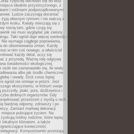
oraz częściej odchodzi się od wizji
miejsca idealnie przystrzyżonego, z
atami i roślinami podporządkowanymi
anowi. Ludzie zaczynają doceniać
e żyją własnym rytmem i nie walczą z
żdym kroku. Kwiaty mieszają się z
ewy rosną tam, gdzie czują się
trawnik nie musi wyglądać jak zielony
logu. Taki ogród daje więcej swobody i
. Nie wymaga ciągłego poprawiania,
za do obserwowania zmian. Każdy
nosi w nim coś nowego, a właściciel
rolować każdy detal, uczy się
ać z przyrodą. Ważną rolę odgrywa
iana świadomości ekologicznej.
e osób nie zastanawiało się, ile wody
odlewania albo jak środki chemiczne
glebę i owady. Dziś coraz lepiej
e ogród nie istnieje w próżni. Jest
kszego ekosystemu, w którym swoje
 pszczoły, ptaki, jeże, dżdżownice i
liczba drobnych organizmów. Gdy
rojektować przestrzeń z myślą o nich,
się bardziej odporny, zdrowszy i po
wszy. Zamiast martwej dekoracji
 miejsce pulsujące życiem. Na
 zyskują rośliny rodzime, które lepiej
z lokalnym klimatem, a także
 ograniczające konieczność
pielęgnacji. Kompostowniki przestają