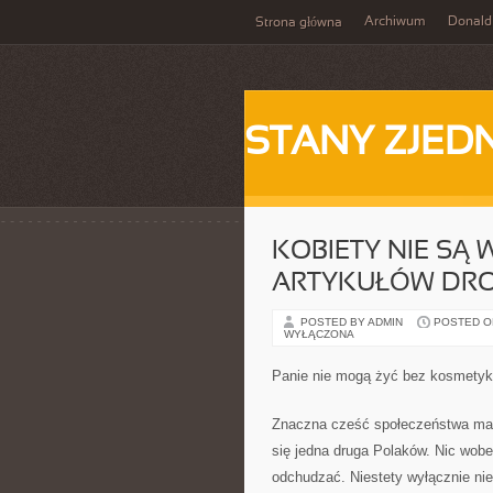
Archiwum
Donald
Strona główna
STANY ZJE
KOBIETY NIE SĄ 
ARTYKUŁÓW DR
POSTED BY ADMIN
POSTED ON 
WYŁĄCZONA
Panie nie mogą żyć bez kosmety
Znaczna cześć społeczeństwa ma 
się jedna druga Polaków. Nic wobe
odchudzać. Niestety wyłącznie niew