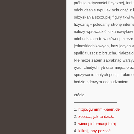
próbują aktywności fizycznej, inn
odchudzanie typu jak schudnąć z b
odzyskania szczupłej figury tkwi 
fizyczną – polecamy stronę inter
należy wprowadzić kilka nawyków ż
odchudzająca to w głównej mierze 
jednoskładnikowych, bazujących wy
spalić tłuszcz z brzucha. Należał
Nie może zatem zabraknąć warzyw
ryżu, chudych ryb oraz mięsa oraz
spożywanie małych porcji. Takie 
będzie zdrowym odchudzaniem.
źródło:
———————————
1.
http://gummmi-baern.de
2.
zobacz, jak to działa
3.
więcej informacji tutaj
4.
kliknij, aby poznać