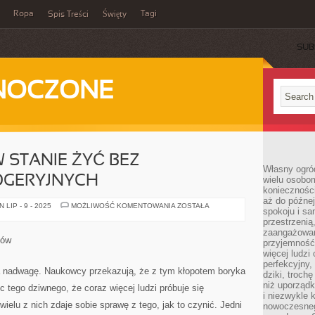
Ropa
Tagi
Spis Treści
Święty
SUB
DNOCZONE
W STANIE ŻYĆ BEZ
Własny ogród
OGERYJNYCH
wielu osobom
konieczności
aż do późnej
KOBIETY
LIP - 9 - 2025
MOŻLIWOŚĆ KOMENTOWANIA
ZOSTAŁA
spokoju i sa
NIE
SĄ
przestrzeni
W
zaangażowan
STANIE
ków
przyjemność
ŻYĆ
BEZ
więcej ludzi
ARTYKUŁÓW
perfekcyjny,
DROGERYJNYCH
nadwagę. Naukowcy przekazują, że z tym kłopotem boryka
dziki, troch
niż uporządk
c tego dziwnego, że coraz więcej ludzi próbuje się
i niezwykle 
ielu z nich zdaje sobie sprawę z tego, jak to czynić. Jedni
nowoczesnego