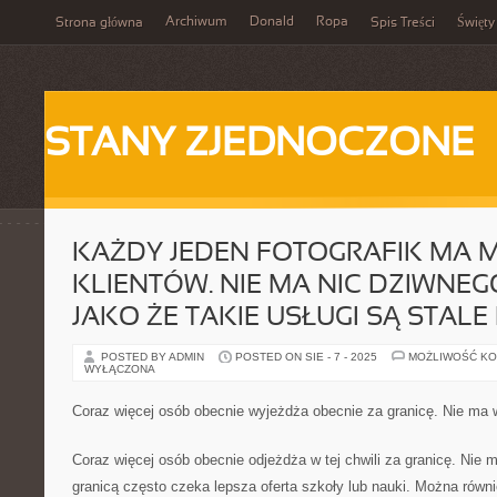
Archiwum
Donald
Ropa
Strona główna
Spis Treści
Święty
STANY ZJEDNOCZONE
KAŻDY JEDEN FOTOGRAFIK MA
KLIENTÓW. NIE MA NIC DZIWNEG
JAKO ŻE TAKIE USŁUGI SĄ STALE
POSTED BY ADMIN
POSTED ON SIE - 7 - 2025
MOŻLIWOŚĆ K
WYŁĄCZONA
Coraz więcej osób obecnie wyjeżdża obecnie za granicę. Nie ma 
Coraz więcej osób obecnie odjeżdża w tej chwili za granicę. Nie 
granicą często czeka lepsza oferta szkoły lub nauki. Można równ