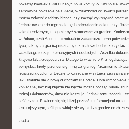
pokaźny kawałek świata i nabyć nowe komitywy. Wolno się wówc
samowolne położenie na świecie, w zależności od swoich potrzeb 
można założyć osobisty biznes, czy zacząć wykonywać pracę w 
Jednak owocne do tego stale będą odpowiednie dokumenty. Jakk
w kraju rodzimym, mogą nie być szanowane za granicą. Konieczna
w Polsce, czyli Apostil. To naturalnie zasadnicza forma potwier
typu, tak by za granicą można było z nich swobodnie korzystać.
wszelkiego rodzaju, komercyjnych i osobistych. Wszelkie dokume
Krajowa Izba Gospodarcza. Dlatego to właśnie o KIG legalizacja, 
pomyśleć, kiedy przenosi się firmę za granicę. Niezmiernie aktual
legalizacja dyplomu. Będzie to konieczne w sytuacji zapisania si
jak i staranie się o nową cudzoziemską pracę. Uprawomocnienie 
konieczna, bez niej nigdzie nie będzie można począć roboty ani n
rodzaju dokumentów, dużo nie kosztuje. Jednak temu zadaniu, tr
ilość czasu. Powinno się się bliżej poznać z informacjami na tem
kraju ojczystym, jeśli przewiduje się wyjazd za granicę na dłuższ
źródło:
———————————