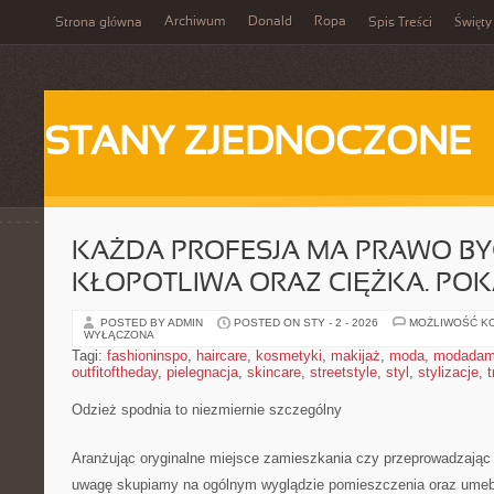
Archiwum
Donald
Ropa
Strona główna
Spis Treści
Święty
STANY ZJEDNOCZONE
KAŻDA PROFESJA MA PRAWO B
KŁOPOTLIWA ORAZ CIĘŻKA. POK
POSTED BY ADMIN
POSTED ON STY - 2 - 2026
MOŻLIWOŚĆ K
WYŁĄCZONA
Tagi:
fashioninspo
,
haircare
,
kosmetyki
,
makijaż
,
moda
,
modadam
outfitoftheday
,
pielegnacja
,
skincare
,
streetstyle
,
styl
,
stylizacje
,
t
Odzież spodnia to niezmiernie szczególny
Aranżując oryginalne miejsce zamieszkania czy przeprowadzając
uwagę skupiamy na ogólnym wyglądzie pomieszczenia oraz umebl