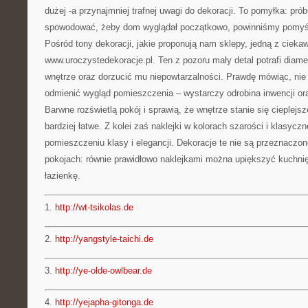
dużej -a przynajmniej trafnej uwagi do dekoracji. To pomyłka: pró
spowodować, żeby dom wyglądał początkowo, powinniśmy pomyśl
Pośród tony dekoracji, jakie proponują nam sklepy, jedną z cieka
www.uroczystedekoracje.pl. Ten z pozoru mały detal potrafi diame
wnętrze oraz dorzucić mu niepowtarzalności. Prawdę mówiąc, nie
odmienić wygląd pomieszczenia – wystarczy odrobina inwencji ora
Barwne rozświetlą pokój i sprawią, że wnętrze stanie się cieplejs
bardziej łatwe. Z kolei zaś naklejki w kolorach szarości i klasyczne
pomieszczeniu klasy i elegancji. Dekoracje te nie są przeznaczo
pokojach: równie prawidłowo naklejkami można upiększyć kuchnię
łazienkę.
1.
http://wt-tsikolas.de
2.
http://yangstyle-taichi.de
3.
http://ye-olde-owlbear.de
4.
http://yejapha-gitonga.de