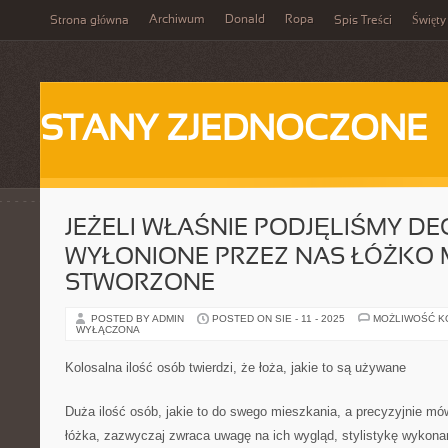
Archiwum
Donald
Ropa
Strona główna
Spis Treści
Święty
STANY ZJEDNOCZONE
JEŻELI WŁAŚNIE PODJĘLIŚMY DEC
WYŁONIONE PRZEZ NAS ŁÓŻKO 
STWORZONE
POSTED BY ADMIN
POSTED ON SIE - 11 - 2025
MOŻLIWOŚĆ 
WYŁĄCZONA
Kolosalna ilość osób twierdzi, że łoża, jakie to są używane
Duża ilość osób, jakie to do swego mieszkania, a precyzyjnie mów
łóżka, zazwyczaj zwraca uwagę na ich wygląd, stylistykę wykonani