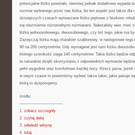
potencjalne łóżko powstało, niemniej jednak dodatkowo wypada takż
rozmiar wybranego przez nas łóżka, bo ten aspekt jest także dla
dzisiejszych czasach wytwarzane łóżko piętrowe z biurkiem mło
się niezmiernie różnorodnymi rozmiarami. Należałoby wiec mieć 
łóżka jednoosobowego, dwuosobowego, czy też tego, jakie ma by
Zazwyczaj łóżka mają charakter szablonowy, w następstwie tego r
90 na 200 centymetrów. Gdy wymagane jest nam łóżko dwuosobo
którego szerokość sięga 140 centymetrów. Takie łóżko będzie od
to naturalnie dzięki skorzystaniu z odpowiednich wymiarów będz
pełni wygodnie oraz komfortowo każdej nocy. Rzecz jasna, jeżeli 
w owym czasie to powinniśmy wybrać także takie, jakie pasuje wy
którą to dysponujemy.
źródło:
———————————
1.
zobacz szczegóły
2.
czytaj dalej
3.
odwiedź witrynę
4.
tutaj