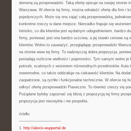
domeną są przeprowadzki. Taką ofertę opisuje na swojej stronie i
Warszawa. W ofercie tej firmy, można odnaleźć ofertę dla firm i ko
pojedynczych. Może się ona zająć całą przeprowadzką, jednakow
konkretne rzeczy w dane miejsce. Nierzadko frapuje się wożeniem
lotnisko, co dla klientów jest wydatnym udogodnieniem. bardzo du
firmy, ponieważ jest ona bardzo uczciwa, a jej stawki cenowe są 
klientów. Wolno to zauważyć, przeglądając przeprowadzki Warszaw
na stronie www tej firmy. To nadzwyczaj dobra propozycja, pon
posiadają rozliczne wielkości i pojemności. Tym samym wolno je
potrzeb, scalonych z wożeniem różnorodnych przedmiotów. Auta t
nowomodne, co także oddziałuje na ciekawość klientów. Na doda
zaopatrzone, są rychłe i funkcjonalne technicznie. W ofercie tej f
odkryć ofertę przeprowadzki Piaseczno. To również cieszy się 
Pożądane byłoby zapoznać się bliżej z propozycją tej firmy przep
propozycja jest niezwykła i nie pospolita.
źródło:
———————————
1.
http://alexis-wuppertal.de