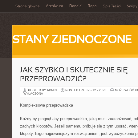
Archiwum
Donald
Ropa
Strona główna
Spis Treści
Święty
STANY ZJEDNOCZONE
JAK SZYBKO I SKUTECZNIE SIĘ
PRZEPROWADZIĆ?
POSTED BY ADMIN
POSTED ON LIP - 12 - 2025
MOŻLIWOŚĆ 
WYŁĄCZONA
Kompleksowa przeprowadzka
Każdy by pragnął aby przeprowadzka, jaką musi zaaranżować, odb
żadnych kłopotów. Jeżeli samemu próbuje się z tym uporać, wten
kłopoty. Ergo najpewniejszym rozwiązaniem, jest wypożyczenie pro