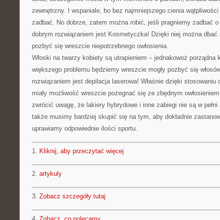
zewnętrzny. I wspaniale, bo bez najmniejszego cienia wątpliwości
zadbać. No dobrze, zatem można robić, jeśli pragniemy zadbać 
dobrym rozwiązaniem jest Kosmetyczka! Dzięki niej można dbać 
pozbyć się wreszcie niepotrzebnego owłosienia.
Włoski na twarzy kobiety są utrapieniem – jednakowoż porządna
większego problemu będziemy wreszcie mogły pozbyć się włosó
rozwiązaniem jest depilacja laserowa! Właśnie dzięki stosowaniu 
miały możliwość wreszcie pożegnać się ze zbędnym owłosieniem.
zwrócić uwagę, że lakiery hybrydowe i inne zabiegi nie są w pełni i
także musimy bardziej skupić się na tym, aby dokładnie zastanow
uprawiamy odpowiednie ilości sportu.
1.
Kliknij, aby przeczytać więcej
2.
artykuly
3.
Zobacz szczegóły tutaj
4.
Zobacz, co polecamy