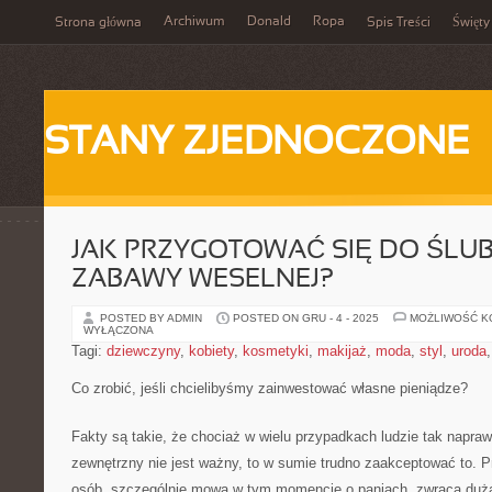
Archiwum
Donald
Ropa
Strona główna
Spis Treści
Święty
STANY ZJEDNOCZONE
JAK PRZYGOTOWAĆ SIĘ DO ŚLU
ZABAWY WESELNEJ?
POSTED BY ADMIN
POSTED ON GRU - 4 - 2025
MOŻLIWOŚĆ 
WYŁĄCZONA
Tagi:
dziewczyny
,
kobiety
,
kosmetyki
,
makijaż
,
moda
,
styl
,
uroda
Co zrobić, jeśli chcielibyśmy zainwestować własne pieniądze?
Fakty są takie, że chociaż w wielu przypadkach ludzie tak napra
zewnętrzny nie jest ważny, to w sumie trudno zaakceptować to. 
osób, szczególnie mowa w tym momencie o paniach, zwraca duż